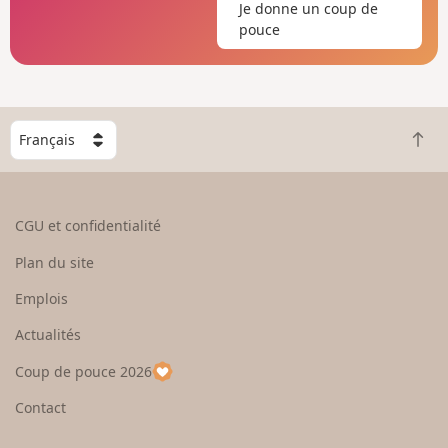
Je donne un coup de
pouce
C
R
h
e
o
t
i
o
s
CGU et confidentialité
u
i
r
s
Plan du site
e
s
n
e
Emplois
h
z
Actualités
a
u
u
n
Coup de pouce 2026
t
p
a
Contact
y
s