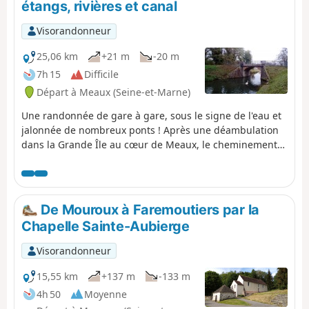
étangs, rivières et canal
Visorandonneur
25,06 km
+21 m
-20 m
7h 15
Difficile
Départ à Meaux (Seine-et-Marne)
Une randonnée de gare à gare, sous le signe de l'eau et
jalonnée de nombreux ponts ! Après une déambulation
dans la Grande Île au cœur de Meaux, le cheminement
entre les étangs du Parc Naturel du Pâtis est enchanteur.
Ensuite, l'itinéraire alterne de longs tronçons le long du
Canal de l'Ourcq et des passages en sous-bois, au bord
de la Marne ou de la rivière Ourcq.
De Mouroux à Faremoutiers par la
Chapelle Sainte-Aubierge
Visorandonneur
15,55 km
+137 m
-133 m
4h 50
Moyenne