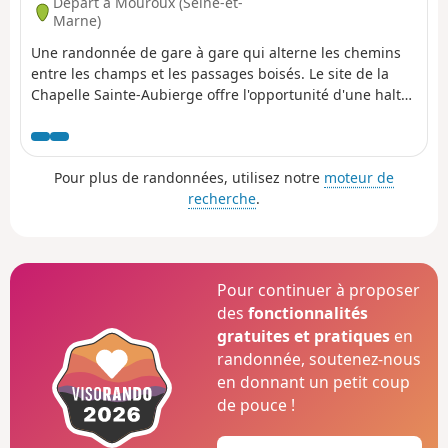
Départ à Mouroux (Seine-et-
Marne)
Une randonnée de gare à gare qui alterne les chemins
entre les champs et les passages boisés. Le site de la
Chapelle Sainte-Aubierge offre l'opportunité d'une halte
paisible.
Pour plus de randonnées, utilisez notre
moteur de
recherche
.
Pour continuer à proposer
des
fonctionnalités
gratuites et pratiques
en
randonnée, soutenez-nous
en donnant un petit coup
de pouce !