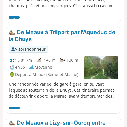
champs, prés et anciens vergers. C'est aussi l'occasion
d'admirer deux des anciens moulins qui étaient répartis
en nombre le long de la rivière.
De Meaux à Trilport par l'Aqueduc de
la Dhuys
Visorandonneur
15,81 km
+148 m
-136 m
4h 55
Moyenne
Départ à Meaux (Seine-et-Marne)
Une randonnée variée, de gare à gare, en suivant
l'aqueduc souterrain de la Dhuys. Cet itinéraire permet
de découvrir d'abord la Marne, avant d'emprunter des
chemins forestiers et de traverser de jolis villages.
De Meaux à Lizy-sur-Ourcq entre