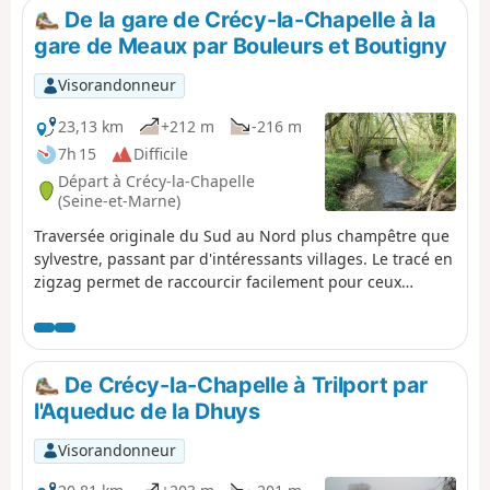
une section d'Aqueduc de la Dhuys, longe de golf de
De la gare de Crécy-la-Chapelle à la
Meaux-Boutigny, traverse les forêts aux pieds du Bois le
gare de Meaux par Bouleurs et Boutigny
Comte, longe la Marne avant de terminer par une visite
rapide (ou plus longue suivant l'humeur) du vieux centre de
Visorandonneur
Meaux.
23,13 km
+212 m
-216 m
7h 15
Difficile
Départ à Crécy-la-Chapelle
(Seine-et-Marne)
Traversée originale du Sud au Nord plus champêtre que
sylvestre, passant par d'intéressants villages. Le tracé en
zigzag permet de raccourcir facilement pour ceux
intimidés par la distance : la recommandation serait
pour eux de couper du point au point , ce qui permet de
visiter tous les villages du parcours, en descendant en-
dessous des 20 km. Seule la section de l'aqueduc serait
De Crécy-la-Chapelle à Trilport par
alors laissée de côté.Le départ et l'arrivée sont
l'Aqueduc de la Dhuys
accessibles en bus depuis la gare RER-TGV de Chessy-
Marne-la-Vallée, ou en train.
Visorandonneur