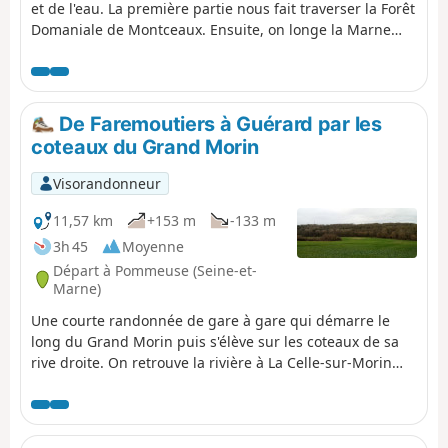
et de l'eau. La première partie nous fait traverser la Forêt
Domaniale de Montceaux. Ensuite, on longe la Marne
avant de remonter sur un plateau cultivé. La dernière
partie se déroule le long du Canal de l'Ourcq et nous fait
passer au confluent de la Marne et de la rivière Ourcq.
De Faremoutiers à Guérard par les
coteaux du Grand Morin
Visorandonneur
11,57 km
+153 m
-133 m
3h 45
Moyenne
Départ à Pommeuse (Seine-et-
Marne)
Une courte randonnée de gare à gare qui démarre le
long du Grand Morin puis s'élève sur les coteaux de sa
rive droite. On retrouve la rivière à La Celle-sur-Morin
avec ses anciens moulins et sa charmante église. La
randonnée s'achève en rive gauche, principalement
entre les champs.