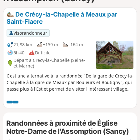
p
De Crécy-la-Chapelle à Meaux par
Saint-Fiacre
Visorandonneur
21,88 km
+159 m
-164 m
6h 40
Difficile
Départ à Crécy-la-Chapelle (Seine-
et-Marne)
C'est une alternative à la randonnée "De la gare de Crécy-la-
Chapelle à la gare de Meaux par Bouleurs et Boutigny", qui
passe plus à l'Est et permet de visiter l'intéressant village
de Saint-Fiacre (église, lavoir, pique-nique, et restaurant), et
de traverser plusieurs champs de puits pétroliers voisins.
Le premier tiers traverse surtout des zones cultivées, où les
ondulations du plateau permettent au regard de porter
Randonnées à proximité de Église
assez loin. On traverse aussi les villages de Sancy et
Vaucourtois, avec leurs églises et châteaux respectifs. La
Notre-Dame de l'Assomption (Sancy)
seconde partie est beaucoup plus variée, où on parcourt