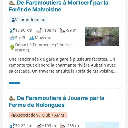
De Faremoutiers à Mortcerf par la
Forêt de Malvoisine
Visorandonneur
18,90 km
+108 m
-99 m
5h 45
Moyenne
Départ à Pommeuse (Seine-et-
Marne)
Une randonnée de gare à gare à plusieurs facettes. On
remonte tout d'abord la charmante rivière Aubetin avec
sa cascade. On traverse ensuite la Forêt de Malvoisine,
en alternant les larges chemins et les sentiers qui se
faufilent en sous-bois. On poursuit entre les champs,
avec quelques longues portions goudronnées et des
chemins. On termine entre ruelles et sentes dans
De Faremoutiers à Jouarre par la
Mortcerf.
Ferme de Nolongues
Association / Club / AMM
30,22 km
+199 m
-233 m