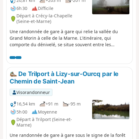
20,81 km
+203 m
-201 m
6h 30
Difficile
Départ à Crécy-la-Chapelle
(Seine-et-Marne)
Une randonnée de gare à gare qui relie la vallée du
Grand Morin à celle de la Marne. L'itinéraire, qui
comporte du dénivelé, se situe souvent entre les
champs. Il suit le terre-plein de l'aqueduc souterrain de
la Dhuys sur environ 6km, en deux tronçons.
De Trilport à Lizy-sur-Ourcq par le
Chemin de Saint-Jean
Visorandonneur
16,54 km
+91 m
-95 m
5h 00
Moyenne
Départ à Trilport (Seine-et-
Marne)
Une randonnée de gare à gare sous le signe de la forêt