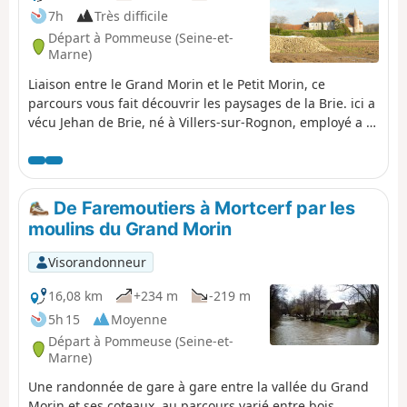
7h
Très difficile
Départ à Pommeuse (Seine-et-
Marne)
Liaison entre le Grand Morin et le Petit Morin, ce
parcours vous fait découvrir les paysages de la Brie. ici a
vécu Jehan de Brie, né à Villers-sur-Rognon, employé a la
ferme de Nolongues, il est connu pour avoir rédigé son
traité sur les brebis pour le Roi Charles V.
De Faremoutiers à Mortcerf par les
moulins du Grand Morin
Visorandonneur
16,08 km
+234 m
-219 m
5h 15
Moyenne
Départ à Pommeuse (Seine-et-
Marne)
Une randonnée de gare à gare entre la vallée du Grand
Morin et ses coteaux, au parcours varié entre bois,