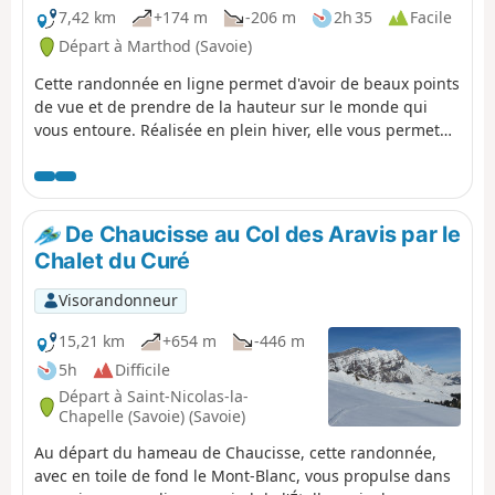
7,42 km
+174 m
-206 m
2h 35
Facile
Départ à Marthod (Savoie)
Cette randonnée en ligne permet d'avoir de beaux points
de vue et de prendre de la hauteur sur le monde qui
vous entoure. Réalisée en plein hiver, elle vous permet
de profiter des sous-bois enneigés et des chalets en bois
qui ont revêtu leurs manteaux blancs.
De Chaucisse au Col des Aravis par le
Chalet du Curé
Visorandonneur
15,21 km
+654 m
-446 m
5h
Difficile
Départ à Saint-Nicolas-la-
Chapelle (Savoie) (Savoie)
Au départ du hameau de Chaucisse, cette randonnée,
avec en toile de fond le Mont-Blanc, vous propulse dans