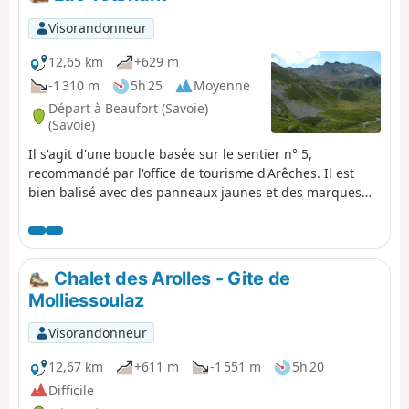
intéressant.
Visorandonneur
12,65 km
+629 m
-1 310 m
5h 25
Moyenne
Départ à Beaufort (Savoie)
(Savoie)
Il s'agit d'une boucle basée sur le sentier n° 5,
recommandé par l'office de tourisme d'Arêches. Il est
bien balisé avec des panneaux jaunes et des marques
peintes ou des balises pour le sentier n° 5. Il offre de
belles vues sur le Mont Blanc et le massif du
Beaufortain, et le lac, bien que petit, est un endroit
sympa pour manger ton pique-nique.
Chalet des Arolles - Gite de
Molliessoulaz
Visorandonneur
12,67 km
+611 m
-1 551 m
5h 20
Difficile