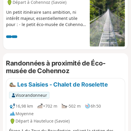
Départ à Cohennoz (Savoie)
mérite le détour.
Un petit itinéraire sans ambition, ni
intérêt majeur, essentiellement utile
pour : - le petit éco-musée de Cohennoz
- l'exploration exhaustive du secteur -
randonner à la fraîche et à l'ombre
pendant les périodes de chaleur -
rallonger, par le bas, une randonnée
jugée trop courte au départ de
Cohennoz - un secteur où vous ne
Randonnées à proximité de Éco-
croiserez pas grand monde (voire
musée de Cohennoz
personne).
Les Saisies - Chalet de Roselette
Visorandonneur
16,98 km
+702 m
-502 m
6h 50
Moyenne
Départ à Hauteluce (Savoie)
Étape 1 du Tour du Beaufortain, reliant la station des