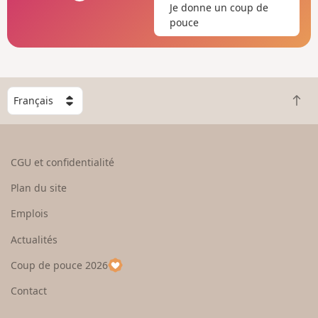
Je donne un coup de
pouce
C
R
h
e
o
t
i
o
s
CGU et confidentialité
u
i
r
s
Plan du site
e
s
n
e
Emplois
h
z
Actualités
a
u
u
n
Coup de pouce 2026
t
p
a
Contact
y
s