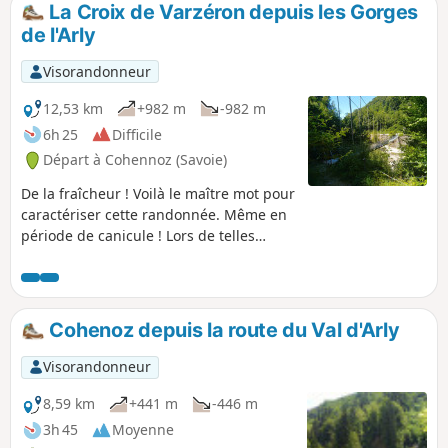
La Croix de Varzéron depuis les Gorges
p
de l'Arly
Visorandonneur
12,53 km
+982 m
-982 m
6h 25
Difficile
Départ à Cohennoz (Savoie)
De la fraîcheur ! Voilà le maître mot pour
caractériser cette randonnée. Même en
période de canicule ! Lors de telles
conditions, veiller, tout de même, à
réaliser la montée en matinée. Grosso
modo, environ 95 % de cette randonnée
est ombragée. Et puis, il y a cette
Cohenoz depuis la route du Val d'Arly
passerelle d'une centaine de mètres de
longueur qui enjambe le torrent de
Visorandonneur
l'Arly. Sans oublier les torrents et les
nombreuses cascades que l'on croisera
8,59 km
+441 m
-446 m
jusqu'à la commune de Cohennoz, avec
3h 45
Moyenne
son écomusée, très particulier, qui