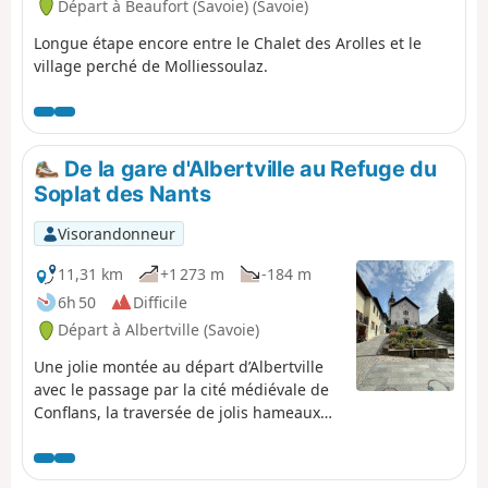
Départ à Beaufort (Savoie) (Savoie)
Longue étape encore entre le Chalet des Arolles et le
village perché de Molliessoulaz.
De la gare d'Albertville au Refuge du
Soplat des Nants
Visorandonneur
11,31 km
+1 273 m
-184 m
6h 50
Difficile
Départ à Albertville (Savoie)
Une jolie montée au départ d’Albertville
avec le passage par la cité médiévale de
Conflans, la traversée de jolis hameaux
de montagne avec des vues sur la vallée
de Tarentaise, pour ensuite rejoindre le
Refuge du Soplat des Nants. Celui-ci est