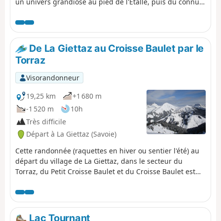
un univers grandiose au pied de l'Étalle, puis du connu
Chalet du Curé avant de descendre lentement vers le Col
des Aravis.
De La Giettaz au Croisse Baulet par le
Torraz
Visorandonneur
19,25 km
+1 680 m
-1 520 m
10h
Très difficile
Départ à La Giettaz (Savoie)
Cette randonnée (raquettes en hiver ou sentier l'été) au
départ du village de La Giettaz, dans le secteur du
Torraz, du Petit Croisse Baulet et du Croisse Baulet est
un réel balcon offrant une vue panoramique sur la
Chaîne des Aravis, le Mont Blanc et le Beaufortain.
Parfaite pour celui qui cherche un grand nombre
d'heures en montagne, avec un cumulé D+ et D-
Lac Tournant