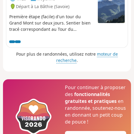
Départ à La Bâthie (Savoie)
Première étape (facile) d'un tour du
Grand Mont sur deux jours. Sentier bien
tracé correspondant au Tour du
Beaufortain. Magnifique vue sur le Mont-
Blanc à partir du Col de la Bâthie
Pour plus de randonnées, utilisez notre
moteur de
recherche
.
Pour continuer à proposer
des
fonctionnalités
gratuites et pratiques
en
randonnée, soutenez-nous
en donnant un petit coup
de pouce !