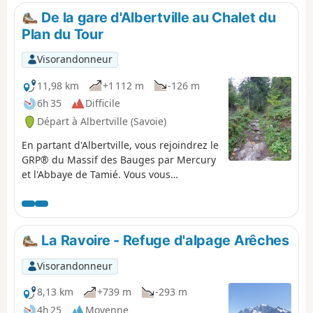
idéalement positionné à proximité du
De la gare d'Albertville au Chalet du
Tour du Beaufortain avec une belle vue
Plan du Tour
sur Albertville et sur le parc olympique.
Randonnée à faire de mai à novembre :
Visorandonneur
risques d’avalanche en période hivernale
au-dessus de 1100 m d’altitude.
11,98 km
+1 112 m
-126 m
6h 35
Difficile
Départ à Albertville (Savoie)
En partant d'Albertville, vous rejoindrez le
GRP® du Massif des Bauges par Mercury
et l'Abbaye de Tamié. Vous vous
enfoncerez dans l'épaisse forêt de Tamié
pour rejoindre le Chalet du Plan du Tour.
La Ravoire - Refuge d'alpage Arêches
Visorandonneur
8,13 km
+739 m
-293 m
4h 25
Moyenne