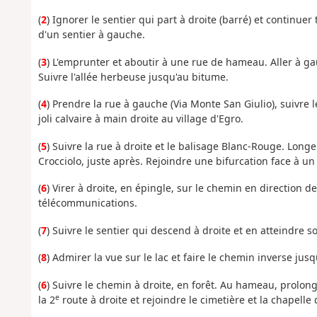
(
2
) Ignorer le sentier qui part à droite (barré) et continuer 
d'un sentier à gauche.
(
3
) L'emprunter et aboutir à une rue de hameau. Aller à g
Suivre l'allée herbeuse jusqu'au bitume.
(
4
) Prendre la rue à gauche (Via Monte San Giulio), suivre 
joli calvaire à main droite au village d'Egro.
(
5
) Suivre la rue à droite et le balisage Blanc-Rouge. Longe
Crocciolo, juste après. Rejoindre une bifurcation face à un
(
6
) Virer à droite, en épingle, sur le chemin en direction d
télécommunications.
(
7
) Suivre le sentier qui descend à droite et en atteindre
(
8
) Admirer la vue sur le lac et faire le chemin inverse jusq
(
6
) Suivre le chemin à droite, en forêt. Au hameau, prolon
e
la 2
route à droite et rejoindre le cimetière et la chapelle 