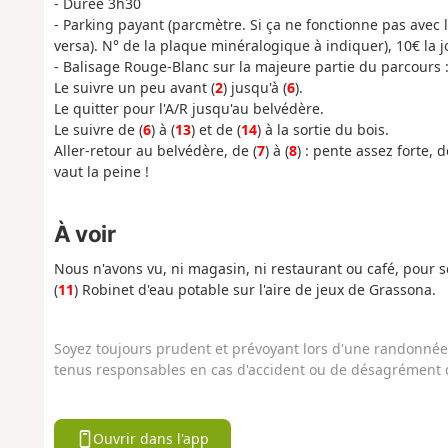
- Durée 3h30
- Parking payant (parcmètre. Si ça ne fonctionne pas avec 
versa). N° de la plaque minéralogique à indiquer), 10€ la 
- Balisage Rouge-Blanc sur la majeure partie du parcours 
Le suivre un peu avant (
2
) jusqu'à (
6
).
Le quitter pour l'A/R jusqu'au belvédère.
Le suivre de (
6
) à (
13
) et de (
14
) à la sortie du bois.
Aller-retour au belvédère, de (
7
) à (
8
) : pente assez forte,
vaut la peine !
À voir
Nous n'avons vu, ni magasin, ni restaurant ou café, pour 
(
11
) Robinet d'eau potable sur l'aire de jeux de Grassona.
Soyez toujours prudent et prévoyant lors d'une randonnée. 
tenus responsables en cas d'accident ou de désagrément q
Ouvrir dans l'app