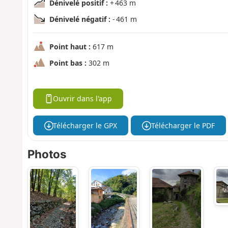
Dénivelé positif :
+ 463 m
Dénivelé négatif :
- 461 m
Point haut :
617 m
Point bas :
302 m
Ouvrir dans l'app
Télécharger le GPX
Télécharger le PDF
Photos