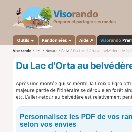
V
i
s
o
r
a
Outils
Randonnées
Aide ↗
Viso
rando
Pre
n
Visorando
•••
Novare
Pella
Du Lac d'Orta au belvédère de la C
d
o
Du Lac d'Orta au belvédère
Après une montée qui se mérite, la Croix d'Egro offr
majeure partie de l'itinéraire se déroule en forêt 
etc. L'aller-retour au belvédère est relativement pent
Personnalisez les PDF de vos r
selon vos envies