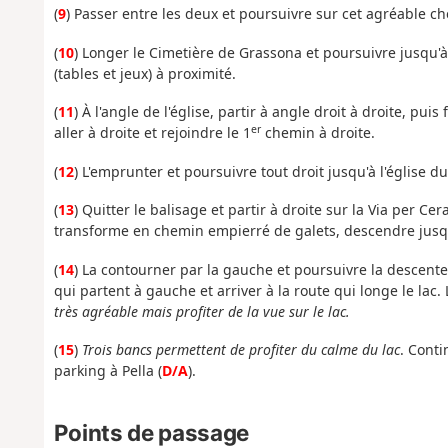
(
9
) Passer entre les deux et poursuivre sur cet agréable c
(
10
) Longer le Cimetière de Grassona et poursuivre jusqu'
(tables et jeux) à proximité.
(
11
) À l'angle de l'église, partir à angle droit à droite, puis 
er
aller à droite et rejoindre le 1
chemin à droite.
(
12
) L'emprunter et poursuivre tout droit jusqu'à l'église
(
13
) Quitter le balisage et partir à droite sur la Via per Ce
transforme en chemin empierré de galets, descendre jusq
(
14
) La contourner par la gauche et poursuivre la descente
qui partent à gauche et arriver à la route qui longe le lac.
très agréable mais profiter de la vue sur le lac.
(
15
)
Trois bancs permettent de profiter du calme du lac
. Conti
parking à Pella (
D/A
).
Points de passage