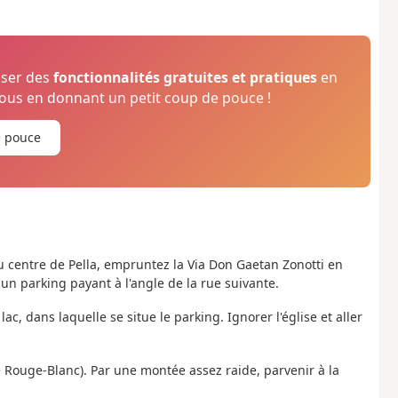
oser des
fonctionnalités gratuites et pratiques
en
us en donnant un petit coup de pouce !
e pouce
du centre de Pella, empruntez la Via Don Gaetan Zonotti en
 un parking payant à l'angle de la rue suivante.
ac, dans laquelle se situe le parking. Ignorer l'église et aller
ge Rouge-Blanc). Par une montée assez raide, parvenir à la