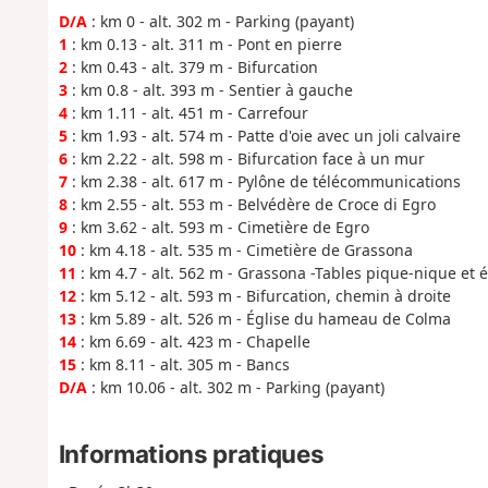
D/A
: km 0 - alt. 302 m - Parking (payant)
1
: km 0.13 - alt. 311 m - Pont en pierre
2
: km 0.43 - alt. 379 m - Bifurcation
3
: km 0.8 - alt. 393 m - Sentier à gauche
4
: km 1.11 - alt. 451 m - Carrefour
5
: km 1.93 - alt. 574 m - Patte d'oie avec un joli calvaire
6
: km 2.22 - alt. 598 m - Bifurcation face à un mur
7
: km 2.38 - alt. 617 m - Pylône de télécommunications
8
: km 2.55 - alt. 553 m - Belvédère de Croce di Egro
9
: km 3.62 - alt. 593 m - Cimetière de Egro
10
: km 4.18 - alt. 535 m - Cimetière de Grassona
11
: km 4.7 - alt. 562 m - Grassona -Tables pique-nique et é
12
: km 5.12 - alt. 593 m - Bifurcation, chemin à droite
13
: km 5.89 - alt. 526 m - Église du hameau de Colma
14
: km 6.69 - alt. 423 m - Chapelle
15
: km 8.11 - alt. 305 m - Bancs
D/A
: km 10.06 - alt. 302 m - Parking (payant)
Informations pratiques