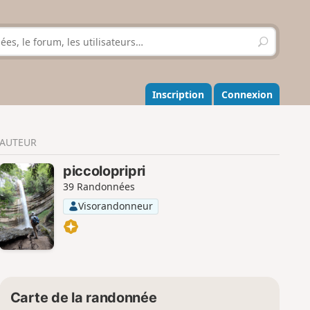
R
e
c
h
e
Inscription
Connexion
r
c
h
AUTEUR
e
r
piccolopripri
39 Randonnées
Visorandonneur
Carte de la randonnée