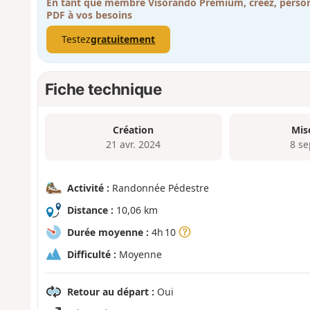
En tant que membre Visorando Premium, créez, person
PDF à vos besoins
Testez
gratuitement
Fiche technique
Création
Mis
21 avr. 2024
8 se
Activité :
Randonnée Pédestre
Distance :
10,06 km
Durée moyenne :
4h 10
Difficulté :
Moyenne
Retour au départ :
Oui