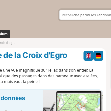
mium
roix d'Egro
 de la Croix d'Egro
e une vue magnifique sur le lac dans son entier. La
ainsi que des passages dans des hameaux avec azalées,
u mais vaut la peine !
andonnées