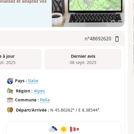
nalisez et adaptez vos
n°
48692620
e à jour
Dernier avis
pt. 2025
08 sept. 2025
Pays :
Italie
Région :
Alpes
Commune :
Pella
Départ/Arrivée :
N 45.80262° / E 8.38544°