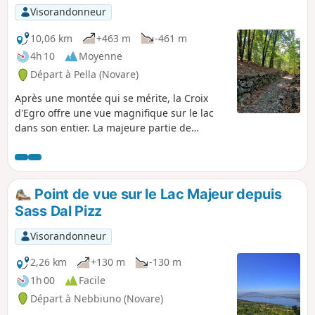
Visorandonneur
10,06 km
+463 m
-461 m
4h 10
Moyenne
Départ à Pella (Novare)
Après une montée qui se mérite, la Croix
d'Egro offre une vue magnifique sur le lac
dans son entier. La majeure partie de
l'itinéraire se déroule en forêt ainsi que des
passages dans des hameaux avec azalées,
etc. L'aller-retour au belvédère est
relativement pentu mais vaut la peine !
Point de vue sur le Lac Majeur depuis
Sass Dal Pizz
Visorandonneur
2,26 km
+130 m
-130 m
1h 00
Facile
Départ à Nebbiuno (Novare)