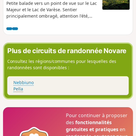
Petite balade vers un point de vue sur le Lac
Majeur et le Lac de Varèse. Sentier
principalement ombragé, attention l'été,
présence de taons dans la forêt. Prévoir de
l'eau. Sentier relativement simple, le plus
dur étant la montée, le sentier est
praticable. Idéal pour une balade en famille
à l'ombre
Plus de circuits de randonnée Novare
Consultez les régions/communes pour lesquelles des
randonnées sont disponibles :
Nebbiuno
Pella
Pour continuer à proposer
des
fonctionnalités
gratuites et pratiques
en