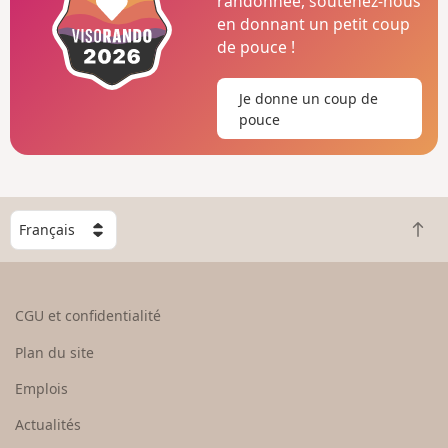
randonnée, soutenez-nous
en donnant un petit coup
de pouce !
Je donne un coup de
pouce
C
R
h
e
o
t
i
o
s
CGU et confidentialité
u
i
r
s
Plan du site
e
s
n
e
Emplois
h
z
Actualités
a
u