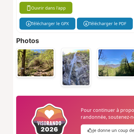
Ouvrir dans l'app
Télécharger le GPX
Télécharger le PDF
Photos
Pour continuer à prop
randonnée, soutenez-no
Je donne un coup d