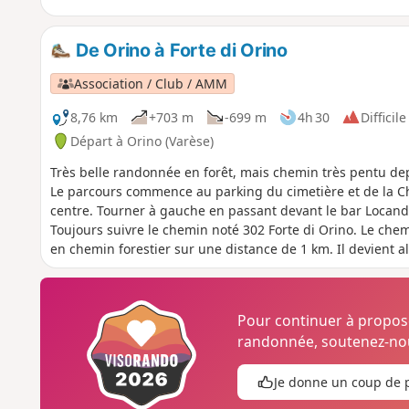
De Orino à Forte di Orino
Association / Club / AMM
8,76 km
+703 m
-699 m
4h 30
Difficile
Départ à Orino (Varèse)
Très belle randonnée en forêt, mais chemin très pentu depu
Le parcours commence au parking du cimetière et de la Chie
centre. Tourner à gauche en passant devant le bar Locanda
Toujours suivre le chemin noté 302 Forte di Orino. Le che
en chemin forestier sur une distance de 1 km. Il devient alo
mais arrivé au sommet, la vue est magnifique à 360 degrés
Rose. Au premier plan, les lacs de Varèse et Majeur. Deux
est idéal au printemps et en été lorsque les feuilles des 
Pour continuer à propo
chemin. Temps écourté pour la descente.
randonnée, soutenez-nou
Je donne un coup de 