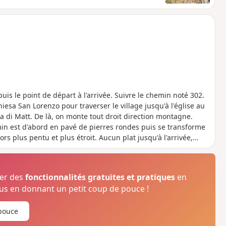
is le point de départ à l'arrivée. Suivre le chemin noté 302.
sa San Lorenzo pour traverser le village jusqu'à l'église au
 di Matt. De là, on monte tout droit direction montagne.
min est d'abord en pavé de pierres rondes puis se transforme
rs plus pentu et plus étroit. Aucun plat jusqu'à l'arrivée,
. Au nord, vue sur les Alpes avec le massif principal du Mont
 tables panoramiques pour se régaler de la vue.Ce parcours
arbres assurent l'ombre.Retour au point de départ par le même
ser des
fonctionnalités gratuites et pratiques
en
s en donnant un petit coup de pouce !
pouce