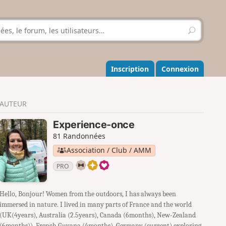
R
e
c
h
e
Inscription
Connexion
r
c
h
AUTEUR
e
r
Experience-once
81 Randonnées
Association / Club / AMM
PRO
Hello, Bonjour! Women from the outdoors, I has always been
immersed in nature. I lived in many parts of France and the world
(UK(4years), Australia (2.5years), Canada (6months), New-Zealand
(6months)), French Guyana (4months), Germany (current) exploring