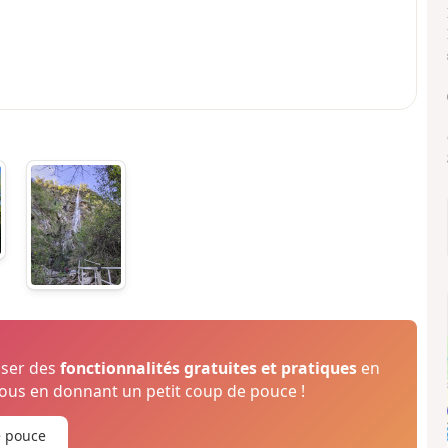
oser des
fonctionnalités gratuites et pratiques
en
us en donnant un petit coup de pouce !
e pouce