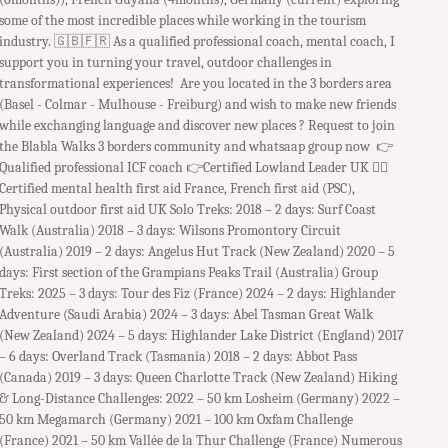
some of the most incredible places while working in the tourism
industry. ​ 🇬🇧🇫🇷 As a qualified professional coach, mental coach, I
support you in turning your travel, outdoor challenges in
transformational experiences! Are you located in the 3 borders area
(Basel - Colmar - Mulhouse - Freiburg) and wish to make new friends
while exchanging language and discover new places ? Request to join
the Blabla Walks 3 borders community and whatsaap group now 👉
Qualified professional ICF coach 👉Certified Lowland Leader UK 👉🏻
Certified mental health first aid France, French first aid (PSC),
Physical outdoor first aid UK Solo Treks: 2018 – 2 days: Surf Coast
Walk (Australia) 2018 – 3 days: Wilsons Promontory Circuit
(Australia) 2019 – 2 days: Angelus Hut Track (New Zealand) 2020 – 5
days: First section of the Grampians Peaks Trail (Australia) Group
Treks: 2025 – 3 days: Tour des Fiz (France) 2024 – 2 days: Highlander
Adventure (Saudi Arabia) 2024 – 3 days: Abel Tasman Great Walk
(New Zealand) 2024 – 5 days: Highlander Lake District (England) 2017
– 6 days: Overland Track (Tasmania) 2018 – 2 days: Abbot Pass
(Canada) 2019 – 3 days: Queen Charlotte Track (New Zealand) Hiking
& Long-Distance Challenges: 2022 – 50 km Losheim (Germany) 2022 –
50 km Megamarch (Germany) 2021 – 100 km Oxfam Challenge
(France) 2021 – 50 km Vallée de la Thur Challenge (France) Numerous