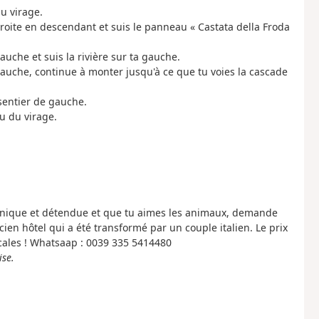
u virage.
droite en descendant et suis le panneau « Castata della Froda
auche et suis la rivière sur ta gauche.
gauche, continue à monter jusqu'à ce que tu voies la cascade
 sentier de gauche.
u du virage.
 unique et détendue et que tu aimes les animaux, demande
cien hôtel qui a été transformé par un couple italien. Le prix
cales ! Whatsaap : 0039 335 5414480
ise.