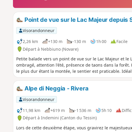
Point de vue sur le Lac Majeur depuis 
Visorandonneur
2,26 km
+130 m
-130 m
1h 00
Facile
Départ à Nebbiuno (Novare)
Petite balade vers un point de vue sur le Lac Majeur et le
ombragé, attention l'été, présence de taons dans la forêt. 
le plus dur étant la montée, le sentier est praticable. Idé
Alpe di Neggia - Rivera
Visorandonneur
11,98 km
+619 m
-1 536 m
5h 10
Diffic
Départ à Indemini (Canton du Tessin)
Lors de cette deuxième étape, vous gravirez le majestueu