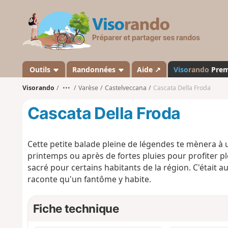
V
i
s
o
r
a
Outils
Randonnées
Aide ↗
Viso
rando
Pre
n
Visorando
•••
Varèse
Castelveccana
Cascata Della Froda
d
o
Cascata Della Froda
Cette petite balade pleine de légendes te mènera à u
printemps ou après de fortes pluies pour profiter p
sacré pour certains habitants de la région. C'était au
raconte qu'un fantôme y habite.
Fiche technique