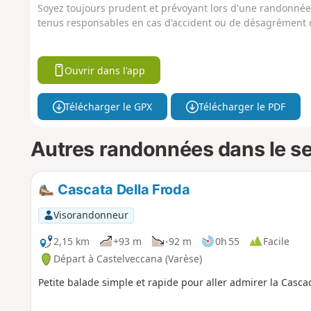
Soyez toujours prudent et prévoyant lors d'une randonnée. 
tenus responsables en cas d'accident ou de désagrément q
Ouvrir dans l'app
Télécharger le GPX
Télécharger le PDF
Autres randonnées dans le s
Cascata Della Froda
Visorandonneur
2,15 km
+93 m
-92 m
0h 55
Facile
Départ à Castelveccana (Varèse)
Petite balade simple et rapide pour aller admirer la Casc