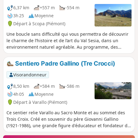
6,37 km
+557 m
-554 m
3h 25
Moyenne
Départ à Scopa (Piémont)
Une boucle sans difficulté qui vous permettra de découvrir
le charme de l’histoire et de l’art du Val Sesia, dans un
environnement naturel agréable. Au programme, des
chapelles et des oratoires, riches en fresques et œuvres
architecturales parmi les plus significatifs. Ce sentier fait
Sentiero Padre Gallino (Tre Crocci)
partie des dix chemins d’art en Valsesia (Piemont).
Visorandonneur
8,50 km
+584 m
-586 m
4h 05
Moyenne
Départ à Varallo (Piémont)
Ce sentier relie Varallo au Sacro Monte et au sommet des
Trois Croix. Créé en souvenir du père Giovanni Gallino
(1921-1986), une grande figure d'éducateur et fondateur du
GRIM (Gruppo Ragazzi à Montagna), il possède un grand