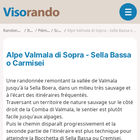
V
O
i
u
s
v
o
Randonnées
Italie
Piémont
Scopa
Alpe Valmala di Sopra - Sella Bassa o Carmisei
r
r
i
a
r
n
Alpe Valmala di Sopra - Sella Bassa
l
d
a
o Carmisei
o
n
a
Une randonnée remontant la vallée de Valmala
v
i
jusqu'à la Sella Boera, dans un milieu très sauvage et
g
à l'écart des itinéraires fréquentés.
a
Traversant un territoire de nature sauvage sur le côté
t
droit de la Comba di Valmala, le sentier est plutôt
i
facile jusqu'aux alpages.
o
Puis le chemin disparaît progressivement et la
n
seconde partie de l'itinéraire est plus technique pour
atteindre la Bocchetta di Sella Bassa ou Cremisei.