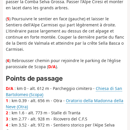
passer la Comba Selva Grossa. Passer l'Alpe Ciresi et monter
en lacet dans les grands arbres.
(
5
) Poursuivre le sentier en face (gauche) et laisser le
Sentiero dell'Alpe Carmisei qui part légèrement à droite.
L'itinéraire passe largement au dessus de cet alpage et
continue en forte montée. Couper la dernière partie du flanc
de la Denti de Valmala et atteindre par la crête Sella Basca o
Carmisei.
(
6
) Rebrousser chemin pour rejoindre le parking de l'église
paroissiale de Scopa (
D/A
).
Points de passage
D/A
: km 0 - alt. 612 m - Parcheggio cimitero -
Chiesa di San
Bartolomeo (Scopa)
1
: km 0.39 - alt. 656 m - Otra -
Oratorio della Madonna della
Neve (Otra)
2
: km 1.6 - alt. 773 m - Stalle di Tranta
3
: km 2.77 - alt. 928 m - Ricovero del C.F.S
4
: km 3.52 - alt. 972 m - Sentiero storico per l'Alpe Selva