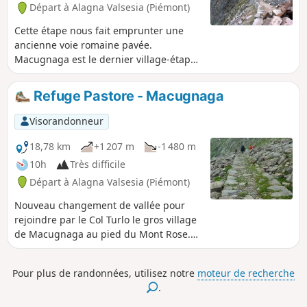
Départ à Alagna Valsesia (Piémont)
ben visibile dall’Alpe Bors, a metà percorso.
Cette étape nous fait emprunter une
ancienne voie romaine pavée.
Macugnaga est le dernier village-étape
en Italie. Randonnée avec une
description succincte, à suivre avec
Refuge Pastore - Macugnaga
l'application Visorando.
Visorandonneur
18,78 km
+1 207 m
-1 480 m
10h
Très difficile
Départ à Alagna Valsesia (Piémont)
Nouveau changement de vallée pour
rejoindre par le Col Turlo le gros village
de Macugnaga au pied du Mont Rose.
Le large sentier utilisé est absolument
remarquable car confectionné par
Pour plus de randonnées, utilisez notre
moteur de recherche
l'armée italienne, il permettait de hisser
.
les canons pour la défense du lieu ainsi
que pour les exercices de tir.