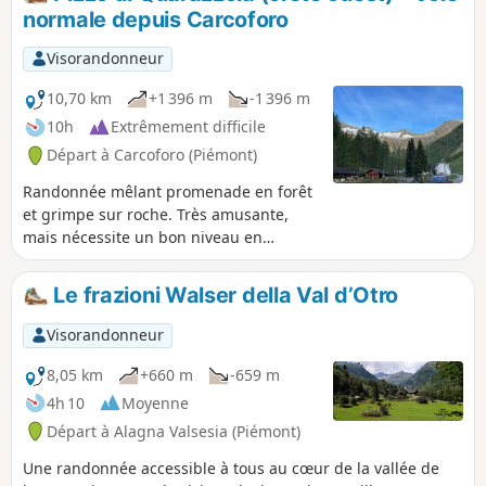
normale depuis Carcoforo
Visorandonneur
10,70 km
+1 396 m
-1 396 m
10h
Extrêmement difficile
Départ à Carcoforo (Piémont)
Randonnée mêlant promenade en forêt
et grimpe sur roche. Très amusante,
mais nécessite un bon niveau en
randonnée et une expérience de la
grimpe sur rocher. Vue magnifique à
Le frazioni Walser della Val d’Otro
l'arrivée sur la face Nord du Mont Rose,
et de nombreux 3000et 4000de Suisse.
Visorandonneur
Randonnée d'une durée totale de
9h30(en comptant la pause au sommet).
8,05 km
+660 m
-659 m
4h 10
Moyenne
Départ à Alagna Valsesia (Piémont)
Une randonnée accessible à tous au cœur de la vallée de