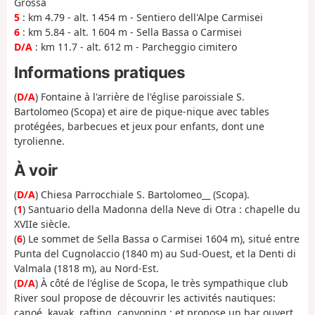
Grossa
5
: km 4.79 - alt. 1 454 m - Sentiero dell'Alpe Carmisei
6
: km 5.84 - alt. 1 604 m - Sella Bassa o Carmisei
D/A
: km 11.7 - alt. 612 m - Parcheggio cimitero
Informations pratiques
(
D/A
) Fontaine à l'arrière de l'église paroissiale S.
Bartolomeo (Scopa) et aire de pique-nique avec tables
protégées, barbecues et jeux pour enfants, dont une
tyrolienne.
À voir
(
D/A
) Chiesa Parrocchiale S. Bartolomeo__ (Scopa).
(
1
) Santuario della Madonna della Neve di Otra : chapelle du
XVIIe siècle.
(
6
) Le sommet de Sella Bassa o Carmisei 1604 m), situé entre
Punta del Cugnolaccio (1840 m) au Sud-Ouest, et la Denti di
Valmala (1818 m), au Nord-Est.
(
D/A
) À côté de l'église de Scopa, le très sympathique club
River soul propose de découvrir les activités nautiques:
canoé, kayak, rafting, canyoning ; et propose un bar ouvert