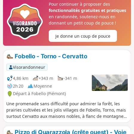
intérêt artistique et religieux, tout en offrant de belles vues
Pour continuer à proposer des
panoramiques. Le parcours décrit permet de faire une
fonctionnalités gratuites et pratiques
boucle en passant par les hameaux de Gerbidi et Verzimo,
en randonnée, soutenez-nous en
puis de surplomber le torrent Mastallone.
donnant un petit coup de pouce !
Je donne un coup de pouce
Fobello - Torno - Cervatto
Visorandonneur
4,86 km
+343 m
-341 m
2h 20
Moyenne
Départ à Fobello (Piémont)
Une promenade sans difficulté pour admirer la forêt, les
prairies cultivées et les jolis villages de Fobello, Torno, mais
surtout Cervatto aux maisons nobles, à flanc de montagne
entre Val Mastallone et Valle del Cervo.
Pizzo di Quarazzola (crête ouest) - Voie