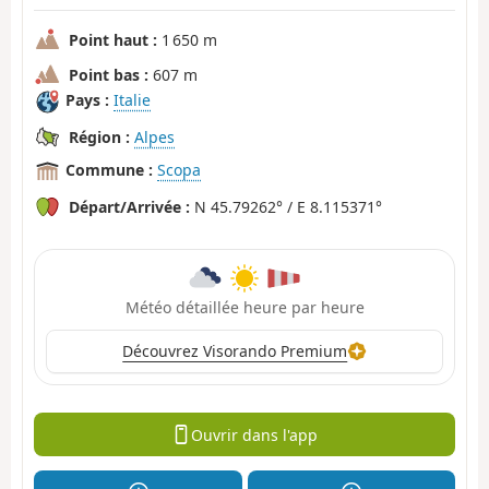
Point haut :
1 650 m
Point bas :
607 m
Pays :
Italie
Région :
Alpes
Commune :
Scopa
Départ/Arrivée :
N 45.79262° / E 8.115371°
Météo détaillée heure par heure
Découvrez Visorando Premium
Ouvrir dans l'app