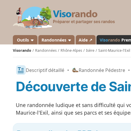
V
i
s
o
r
a
Outils
Randonnées
Aide ↗
Viso
rando
Pre
n
Visorando
Randonnées
Rhône-Alpes
Isère
Saint-Maurice-l'Exil
d
o
Descriptif détaillé
•
Randonnée Pédestre
•
Découverte de Sain
Une randonnée ludique et sans difficulté qui v
Maurice-l'Exil, ainsi que ses parcs et ses équipe