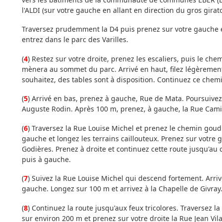
l'ALDI (sur votre gauche en allant en direction du gros girato
Traversez prudemment la D4 puis prenez sur votre gauche en 
entrez dans le parc des Varilles.
(
4
) Restez sur votre droite, prenez les escaliers, puis le ch
mènera au sommet du parc. Arrivé en haut, filez légèrement
souhaitez, des tables sont à disposition. Continuez ce chem
(
5
) Arrivé en bas, prenez à gauche, Rue de Mata. Poursuivez
Auguste Rodin. Après 100 m, prenez, à gauche, la Rue Camil
(
6
) Traversez la Rue Louise Michel et prenez le chemin goudr
gauche et longez les terrains caillouteux. Prenez sur votr
Godières. Prenez à droite et continuez cette route jusqu'au
puis à gauche.
(
7
) Suivez la Rue Louise Michel qui descend fortement. Arriv
gauche. Longez sur 100 m et arrivez à la Chapelle de Givray
(
8
) Continuez la route jusqu'aux feux tricolores. Traversez 
sur environ 200 m et prenez sur votre droite la Rue Jean Vila