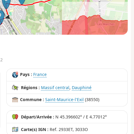
9
3km
7km
11km
22
Pays :
France
Régions :
Massif central
,
Dauphiné
Commune :
Saint-Maurice-l'Exil
(38550)
Départ/Arrivée :
N 45.396602° / E 4.77012°
Carte(s) IGN :
Ref. 2933ET, 3033O