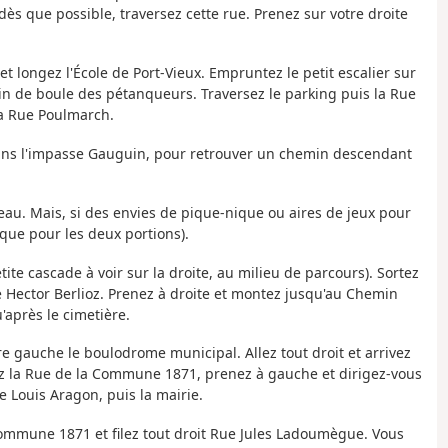
 dès que possible, traversez cette rue. Prenez sur votre droite
et longez l'École de Port-Vieux. Empruntez le petit escalier sur
ain de boule des pétanqueurs. Traversez le parking puis la Rue
la Rue Poulmarch.
dans l'impasse Gauguin, pour retrouver un chemin descendant
d'eau. Mais, si des envies de pique-nique ou aires de jeux pour
ique pour les deux portions).
tite cascade à voir sur la droite, au milieu de parcours). Sortez
e Hector Berlioz. Prenez à droite et montez jusqu'au Chemin
'après le cimetière.
re gauche le boulodrome municipal. Allez tout droit et arrivez
z la Rue de la Commune 1871, prenez à gauche et dirigez-vous
le Louis Aragon, puis la mairie.
 Commune 1871 et filez tout droit Rue Jules Ladoumègue. Vous