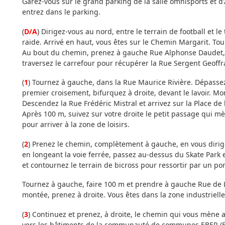
Garez-vous sur le grand parking de la salle omnisports et d
entrez dans le parking.
(
D/A
) Dirigez-vous au nord, entre le terrain de football et 
raide. Arrivé en haut, vous êtes sur le Chemin Margarit. Tou
Au bout du chemin, prenez à gauche Rue Alphonse Daudet, pu
traversez le carrefour pour récupérer la Rue Sergent Geoffr
(
1
) Tournez à gauche, dans la Rue Maurice Rivière. Dépassez 
premier croisement, bifurquez à droite, devant le lavoir. Mo
Descendez la Rue Frédéric Mistral et arrivez sur la Place de 
Après 100 m, suivez sur votre droite le petit passage qui m
pour arriver à la zone de loisirs.
(
2
) Prenez le chemin, complètement à gauche, en vous dirige
en longeant la voie ferrée, passez au-dessus du Skate Park e
et contournez le terrain de bicross pour ressortir par un po
Tournez à gauche, faire 100 m et prendre à gauche Rue de Li
montée, prenez à droite. Vous êtes dans la zone industrielle
(
3
) Continuez et prenez, à droite, le chemin qui vous mène 
vers les bâtiments de la communauté de communes EBER (Ent