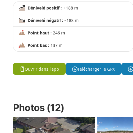
Dénivelé positif :
+ 188 m
Dénivelé négatif :
- 188 m
Point haut :
246 m
Point bas :
137 m
Ouvrir dans l'app
Télécharger le GPX
Photos (12)