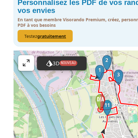
Personnalisez les PDF de vos ra
vos envies
En tant que membre Visorando Premium, créez, personna
PDF à vos besoins
Testez
gratuitement
2
3D
NOUVEAU
A
1
ff
3
i
c
h
e
11
r
l
a
c