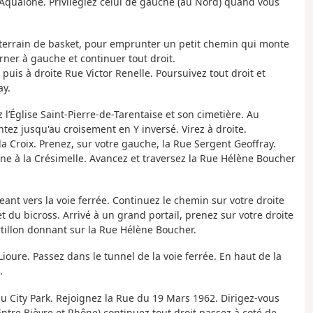
'Aqualône. Privilégiez celui de gauche (au Nord) quand vous
le terrain de basket, pour emprunter un petit chemin qui monte
rner à gauche et continuer tout droit.
is à droite Rue Victor Renelle. Poursuivez tout droit et
ay.
l’Église Saint-Pierre-de-Tarentaise et son cimetière. Au
ntez jusqu'au croisement en Y inversé. Virez à droite.
la Croix. Prenez, sur votre gauche, la Rue Sergent Geoffray.
ène à la Crésimelle. Avancez et traversez la Rue Hélène Boucher
ant vers la voie ferrée. Continuez le chemin sur votre droite
t du bicross. Arrivé à un grand portail, prenez sur votre droite
rtillon donnant sur la Rue Hélène Boucher.
oure. Passez dans le tunnel de la voie ferrée. En haut de la
.
au City Park. Rejoignez la Rue du 19 Mars 1962. Dirigez-vous
re Bièvre et Rhône) continuez tout droit passez à coté de