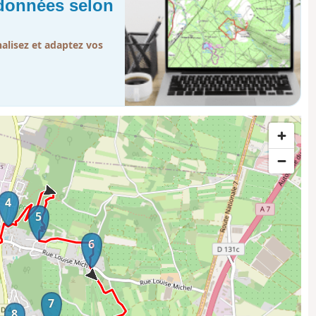
ndonnées selon
lisez et adaptez vos
4
5
6
7
8