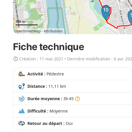
a
10
r
t
500 m
e
OpenStreetMap -
Attributions
e
n
Fiche technique
g
r
Création :
11 mai 2021
• Dernière modification :
6 avr. 20
a
n
Activité :
Pédestre
d
Distance :
11,11 km
Durée moyenne :
3h 45
Difficulté :
Moyenne
Retour au départ :
Oui