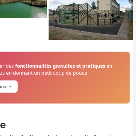
ser des
fonctionnalités gratuites et pratiques
en
s en donnant un petit coup de pouce !
pouce
ée