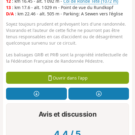
12
: km 16.45 - alt. 1 092 m -
Col de Ronde Tête (1072 m)
13
: km 17.6 - alt. 1 029 m - Point de vue du Rundkopf
D/A
: km 22.46 - alt. 505 m - Parking: A Sewen vers l'église
Soyez toujours prudent et prévoyant lors d'une randonnée.
Visorando et l'auteur de cette fiche ne pourront pas être
tenus responsables en cas d'accident ou de désagrément
quelconque survenu sur ce circuit.
Les balisages GR® et PR® sont la propriété intellectuelle de
la Fédération Française de Randonnée Pédestre.
Ouvrir dans l'app
Avis et discussion
4.4
/
5