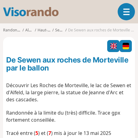
V
O
i
u
s
v
o
Randonnées
Alsace
Haut-Rhin
Sewen
De Sewen aux roches de Morteville par le ballon
r
r
i
a
r
n
l
d
De Sewen aux roches de Morteville
a
o
n
par le ballon
a
v
Découvrir Les Roches de Morteville, le lac de Sewen et
i
d'Alfeld, la large pierre, la statue de Jeanne d'Arc et
g
a
des cascades.
t
i
Randonnée à la limite du (très) difficile. Trace gpx
o
fortement conseillée.
n
Tracé entre (
5
) et (
7
) mis à jour le 13 mai 2025