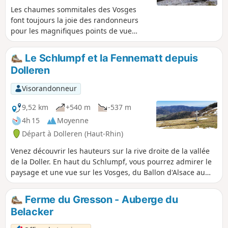
Les chaumes sommitales des Vosges
font toujours la joie des randonneurs
pour les magnifiques points de vue
qu’elles offrent. Celles du Wissgrut (ou
Wisskritt) entre la trouée de Belfort et la
Le Schlumpf et la Fennematt depuis
vallée de Masevaux sont remarquables.
Dolleren
On les atteindra par les belles cascades
de Wagenstall et on poursuivra sur la
Visorandonneur
crête et le haut vallon de la Fennematt,
où la Doller prend sa source, et son
9,52 km
+540 m
-537 m
beau sentier panoramique.
4h 15
Moyenne
Départ à Dolleren (Haut-Rhin)
Venez découvrir les hauteurs sur la rive droite de la vallée
de la Doller. En haut du Schlumpf, vous pourrez admirer le
paysage et une vue sur les Vosges, du Ballon d'Alsace au
Grand Ballon et après la plaine d'Alsace, les contreforts de
la Forêt Noire.
Ferme du Gresson - Auberge du
Belacker