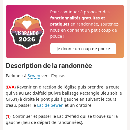
Pour continuer à proposer des
fonctionnalités gratuites et
pratiques
en randonnée, soutenez-
nous en donnant un petit coup de
pouce !
Je donne un coup de pouce
Description de la randonnée
Parking : à
Sewen
vers l'église.
(
D/A
) Revenir en direction de l’église puis prendre la route
qui va au Lac d’Alfeld (suivre balisage Rectangle Bleu soit le
Gr531) à droite le pont puis à gauche en suivant le cours
d’eau, passer le
Lac de Sewen
et un oratoire.
(
1
). Continuer et passer le Lac d’Alfeld qui se trouve sur la
gauche (lieu de départ de randonnées).