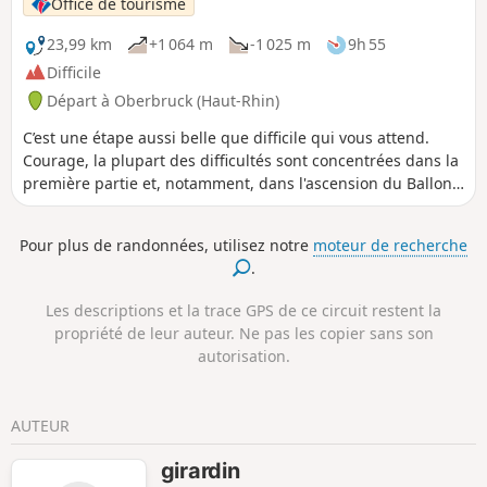
Office de tourisme
23,99 km
+1 064 m
-1 025 m
9h 55
Difficile
Départ à Oberbruck (Haut-Rhin)
C’est une étape aussi belle que difficile qui vous attend.
Courage, la plupart des difficultés sont concentrées dans la
première partie et, notamment, dans l'ascension du Ballon
d’Alsace à partir du lac d’Alfeld. Vous serez largement
récompensé de vos efforts dans la deuxième partie de
Pour plus de randonnées, utilisez notre
moteur de recherche
l’étape qui serpente sur la crête, à des altitudes autour de
.
1000 à 1100 mètres, et traverse des paysages variés. Sur ce
long tronçon, vous profiterez de nombreux points de vue.
Les descriptions et la trace GPS de ce circuit restent la
propriété de leur auteur. Ne pas les copier sans son
autorisation.
AUTEUR
girardin