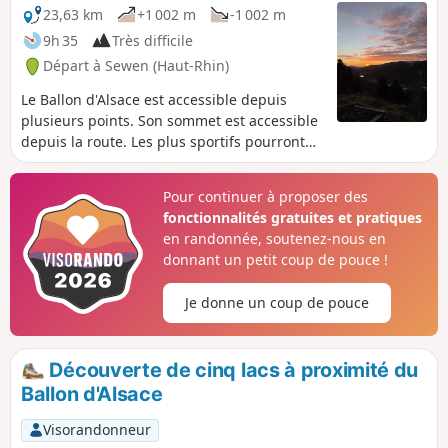
23,63 km
+1 002 m
-1 002 m
9h 35
Très difficile
Départ à Sewen (Haut-Rhin)
Le Ballon d'Alsace est accessible depuis
plusieurs points. Son sommet est accessible
depuis la route. Les plus sportifs pourront
tenter cette boucle au départ de Sewen, qui
présente quelques curiosités, en particulier
Pour continuer à proposer des
le Lac d'Alfeld. Le retour se fait en grande
fonctionnalités gratuites et pratiques
partie sur les crêtes, pour des vues qui vont
en randonnée, soutenez-nous en
parfois jusqu'aux premiers sommets alpins
donnant un petit coup de pouce !
quand le temps le permet. De nombreux
raccourcis sont présents et permettent de
Je donne un coup de pouce
réduire la boucle. Randonnée accessible via
la Gare de SEWEN (11 GD RUE).
Découverte de cinq lacs à proximité du
Ballon d'Alsace
Visorandonneur