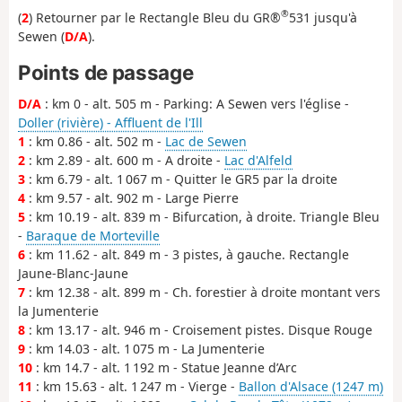
®
(
2
) Retourner par le Rectangle Bleu du GR®
531 jusqu'à
Sewen (
D/A
).
Points de passage
D/A
: km 0 - alt. 505 m - Parking: A Sewen vers l'église -
Doller (rivière) - Affluent de l'Ill
1
: km 0.86 - alt. 502 m -
Lac de Sewen
2
: km 2.89 - alt. 600 m - A droite -
Lac d'Alfeld
3
: km 6.79 - alt. 1 067 m - Quitter le GR5 par la droite
4
: km 9.57 - alt. 902 m - Large Pierre
5
: km 10.19 - alt. 839 m - Bifurcation, à droite. Triangle Bleu
-
Baraque de Morteville
6
: km 11.62 - alt. 849 m - 3 pistes, à gauche. Rectangle
Jaune-Blanc-Jaune
7
: km 12.38 - alt. 899 m - Ch. forestier à droite montant vers
la Jumenterie
8
: km 13.17 - alt. 946 m - Croisement pistes. Disque Rouge
9
: km 14.03 - alt. 1 075 m - La Jumenterie
10
: km 14.7 - alt. 1 192 m - Statue Jeanne d’Arc
11
: km 15.63 - alt. 1 247 m - Vierge -
Ballon d'Alsace (1247 m)