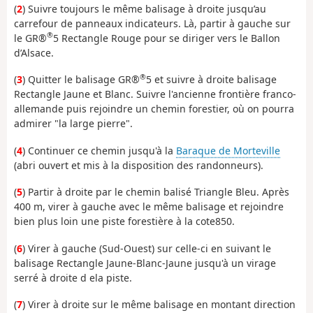
(
2
) Suivre toujours le même balisage à droite jusqu’au
carrefour de panneaux indicateurs. Là, partir à gauche sur
®
le GR®
5 Rectangle Rouge pour se diriger vers le Ballon
d’Alsace.
®
(
3
) Quitter le balisage GR®
5 et suivre à droite balisage
Rectangle Jaune et Blanc. Suivre l'ancienne frontière franco-
allemande puis rejoindre un chemin forestier, où on pourra
admirer "la large pierre".
(
4
) Continuer ce chemin jusqu'à la
Baraque de Morteville
(abri ouvert et mis à la disposition des randonneurs).
(
5
) Partir à droite par le chemin balisé Triangle Bleu. Après
400 m, virer à gauche avec le même balisage et rejoindre
bien plus loin une piste forestière à la cote850.
(
6
) Virer à gauche (Sud-Ouest) sur celle-ci en suivant le
balisage Rectangle Jaune-Blanc-Jaune jusqu'à un virage
serré à droite d ela piste.
(
7
) Virer à droite sur le même balisage en montant direction