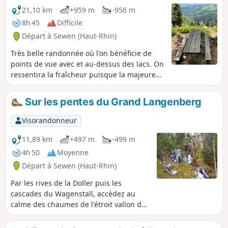
21,10 km
+959 m
-956 m
8h 45
Difficile
Départ à Sewen (Haut-Rhin)
Très belle randonnée où l'on bénéficie de
points de vue avec et au-dessus des lacs. On
ressentira la fraîcheur puisque la majeure
partie de la randonnée s'effectue en forêt
(secteurs à découvert : en aval de la Ferme-
Sur les pentes du Grand Langenberg
Auberge du Baerenbach, de même pour
celle du Gresson moyen, et celui de Haute
Visorandonneur
Bers).
11,89 km
+497 m
-499 m
4h 50
Moyenne
Départ à Sewen (Haut-Rhin)
Par les rives de la Doller puis les
cascades du Wagenstall, accèdez au
calme des chaumes de l'étroit vallon du
Grand Langenberg près d'une
authentique ferme-auberge. Descente