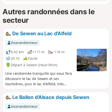
Autres randonnées dans le
secteur
De Sewen au Lac d'Alfeld
Visorandonneur
6,42 km
+117 m
-118 m
2h 10
Facile
Départ à Sewen (Haut-Rhin)
Une randonnée tranquille qui vous fera
découvrir le lac de Sewen et ses
tourbières, puis le lac d'Alfeld, très
différent avec son barrage. Le chemin
est plat jusqu'au pied du barrage, puis
Le Ballon d'Alsace depuis Sewen
grimpe un peu.
Visorandonneur