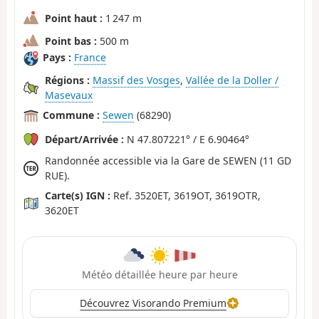
Point haut :
1 247 m
Point bas :
500 m
Pays :
France
Régions :
Massif des Vosges
,
Vallée de la Doller /
Masevaux
Commune :
Sewen
(68290)
Départ/Arrivée :
N 47.807221° / E 6.90464°
Randonnée accessible via la Gare de SEWEN (11 GD
RUE).
Carte(s) IGN :
Ref. 3520ET, 3619OT, 3619OTR,
3620ET
Météo détaillée heure par heure
Découvrez Visorando Premium