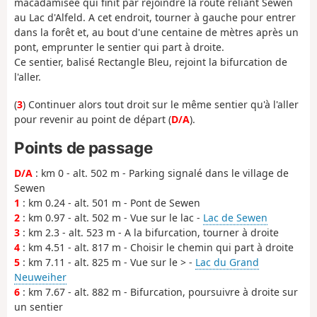
macadamisée qui finit par rejoindre la route reliant Sewen
au Lac d'Alfeld. A cet endroit, tourner à gauche pour entrer
dans la forêt et, au bout d'une centaine de mètres après un
pont, emprunter le sentier qui part à droite.
Ce sentier, balisé Rectangle Bleu, rejoint la bifurcation de
l'aller.
(
3
) Continuer alors tout droit sur le même sentier qu'à l'aller
pour revenir au point de départ (
D/A
).
Points de passage
D/A
: km 0 - alt. 502 m - Parking signalé dans le village de
Sewen
1
: km 0.24 - alt. 501 m - Pont de Sewen
2
: km 0.97 - alt. 502 m - Vue sur le lac -
Lac de Sewen
3
: km 2.3 - alt. 523 m - A la bifurcation, tourner à droite
4
: km 4.51 - alt. 817 m - Choisir le chemin qui part à droite
5
: km 7.11 - alt. 825 m - Vue sur le > -
Lac du Grand
Neuweiher
6
: km 7.67 - alt. 882 m - Bifurcation, poursuivre à droite sur
un sentier