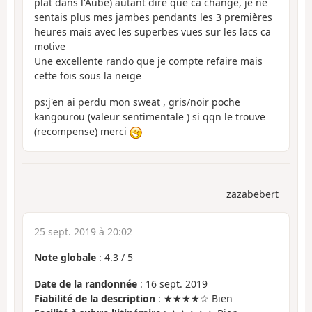
plat dans l'Aube) autant dire que ca change, je ne
sentais plus mes jambes pendants les 3 premières
heures mais avec les superbes vues sur les lacs ca
motive
Une excellente rando que je compte refaire mais
cette fois sous la neige
ps:j'en ai perdu mon sweat , gris/noir poche
kangourou (valeur sentimentale ) si qqn le trouve
(recompense) merci
zazabebert
25 sept. 2019 à 20:02
Note globale
:
4.3
/
5
Date de la randonnée
: 16 sept. 2019
Fiabilité de la description
: ★★★★☆ Bien