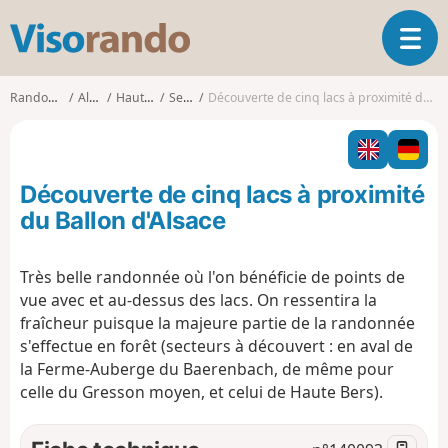
V
O
i
u
s
v
o
Randonnées
Alsace
Haut-Rhin
Sewen
Découverte de cinq lacs à proximité du Ballon d'Alsace
r
r
i
a
r
n
l
d
Découverte de cinq lacs à proximité
a
o
n
du Ballon d'Alsace
a
v
Très belle randonnée où l'on bénéficie de points de
i
vue avec et au-dessus des lacs. On ressentira la
g
a
fraîcheur puisque la majeure partie de la randonnée
t
s'effectue en forêt (secteurs à découvert : en aval de
i
la Ferme-Auberge du Baerenbach, de même pour
o
celle du Gresson moyen, et celui de Haute Bers).
n