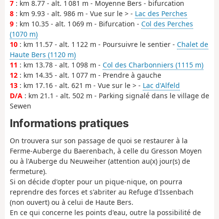
7
: km 8.77 - alt. 1 081 m - Moyenne Bers - bifurcation
8
: km 9.93 - alt. 986 m - Vue sur le > -
Lac des Perches
9
: km 10.35 - alt. 1 069 m - Bifurcation -
Col des Perches
(1070 m)
10
: km 11.57 - alt. 1 122 m - Poursuivre le sentier -
Chalet de
Haute Bers (1120 m)
11
: km 13.78 - alt. 1 098 m -
Col des Charbonniers (1115 m)
12
: km 14.35 - alt. 1 077 m - Prendre à gauche
13
: km 17.16 - alt. 621 m - Vue sur le > -
Lac d'Alfeld
D/A
: km 21.1 - alt. 502 m - Parking signalé dans le village de
Sewen
Informations pratiques
On trouvera sur son passage de quoi se restaurer à la
Ferme-Auberge du Baerenbach, à celle du Gresson Moyen
ou à l'Auberge du Neuweiher (attention au(x) jour(s) de
fermeture).
Si on décide d'opter pour un pique-nique, on pourra
reprendre des forces et s'abriter au Refuge d'Issenbach
(non ouvert) ou à celui de Haute Bers.
En ce qui concerne les points d'eau, outre la possibilité de