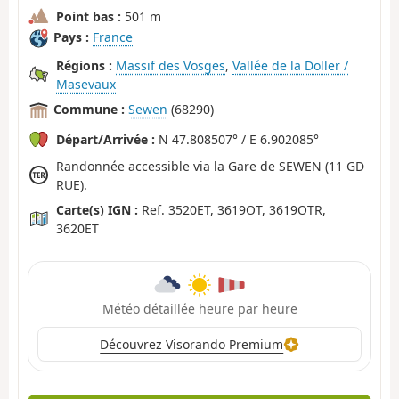
Point bas :
501 m
Pays :
France
Régions :
Massif des Vosges
,
Vallée de la Doller /
Masevaux
Commune :
Sewen
(68290)
Départ/Arrivée :
N 47.808507° / E 6.902085°
Randonnée accessible via la Gare de SEWEN (11 GD
RUE).
Carte(s) IGN :
Ref. 3520ET, 3619OT, 3619OTR,
3620ET
Météo détaillée heure par heure
Découvrez Visorando Premium