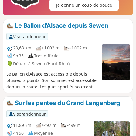
Je donne un coup de pouce
Le Ballon d'Alsace depuis Sewen
Visorandonneur
23,63 km
+1 002 m
-1 002 m
9h 35
Très difficile
Départ à Sewen (Haut-Rhin)
Le Ballon d'Alsace est accessible depuis
plusieurs points. Son sommet est accessible
depuis la route. Les plus sportifs pourront
tenter cette boucle au départ de Sewen, qui
présente quelques curiosités, en particulier
Sur les pentes du Grand Langenberg
le Lac d'Alfeld. Le retour se fait en grande
partie sur les crêtes, pour des vues qui vont
Visorandonneur
parfois jusqu'aux premiers sommets alpins
quand le temps le permet. De nombreux
11,89 km
+497 m
-499 m
raccourcis sont présents et permettent de
4h 50
Moyenne