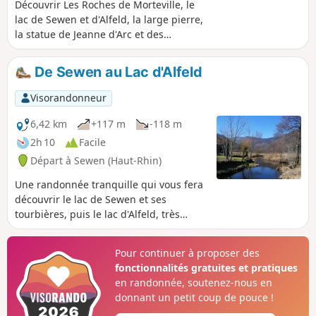
Découvrir Les Roches de Morteville, le
lac de Sewen et d'Alfeld, la large pierre,
la statue de Jeanne d'Arc et des
cascades. Randonnée à la limite du
(très) difficile. Trace gpx fortement
De Sewen au Lac d'Alfeld
conseillée. Tracé entre (5) et (7) mis à
jour le 13 mai 2025
Visorandonneur
6,42 km
+117 m
-118 m
2h 10
Facile
Départ à Sewen (Haut-Rhin)
Une randonnée tranquille qui vous fera
découvrir le lac de Sewen et ses
tourbières, puis le lac d'Alfeld, très
différent avec son barrage. Le chemin
est plat jusqu'au pied du barrage, puis
Pour continuer à proposer des
grimpe un peu.
fonctionnalités gratuites et pratiques
en randonnée, soutenez-nous en
donnant un petit coup de pouce !