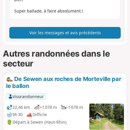
Super ballade, à faire absolument.!
Voir les messages et avis précédents
Autres randonnées dans le
secteur
De Sewen aux roches de Morteville par
le ballon
Visorandonneur
22,46 km
+1 078 m
-1 078 m
9h 30
Difficile
Départ à Sewen (Haut-Rhin)