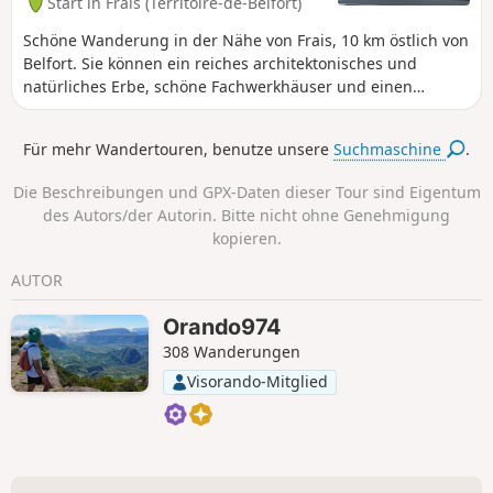
Start in Frais (Territoire-de-Belfort)
Schöne Wanderung in der Nähe von Frais, 10 km östlich von
Belfort. Sie können ein reiches architektonisches und
natürliches Erbe, schöne Fachwerkhäuser und einen
herrlichen Blick auf die Südvogesen bewundern. Die Route
ist mit einem roten Ring markiert .
Für mehr Wandertouren, benutze unsere
Suchmaschine
.
Die Beschreibungen und GPX-Daten dieser Tour sind Eigentum
des Autors/der Autorin. Bitte nicht ohne Genehmigung
kopieren.
AUTOR
Orando974
308 Wanderungen
Visorando-Mitglied