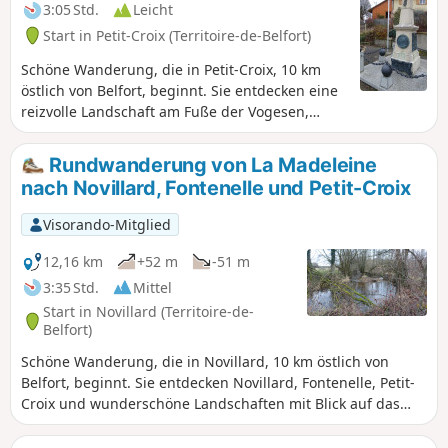
3:05 Std.
Leicht
Start in Petit-Croix (Territoire-de-Belfort)
Schöne Wanderung, die in Petit-Croix, 10 km
östlich von Belfort, beginnt. Sie entdecken eine
reizvolle Landschaft am Fuße der Vogesen,
vorbei an den Dörfern Cunelières und
Foussemagne. Die Wanderung führt an der
Rundwanderung von La Madeleine
Stelle vorbei, an der Adolphe Pégoud, ein
nach Novillard, Fontenelle und Petit-Croix
Fliegerass, 1915 abgeschossen wurde. Im
Zentrum des Dorfes sehen Sie auch das ihm
Visorando-Mitglied
gewidmete Denkmal. Die Wanderung ist
ausgeschildert.
12,16 km
+52 m
-51 m
3:35 Std.
Mittel
Start in Novillard (Territoire-de-
Belfort)
Schöne Wanderung, die in Novillard, 10 km östlich von
Belfort, beginnt. Sie entdecken Novillard, Fontenelle, Petit-
Croix und wunderschöne Landschaften mit Blick auf das
Schweizer Jura und die Vogesen. Sie wandern am Ufer der
Madeleine entlang, inmitten des Unterholzes. Die