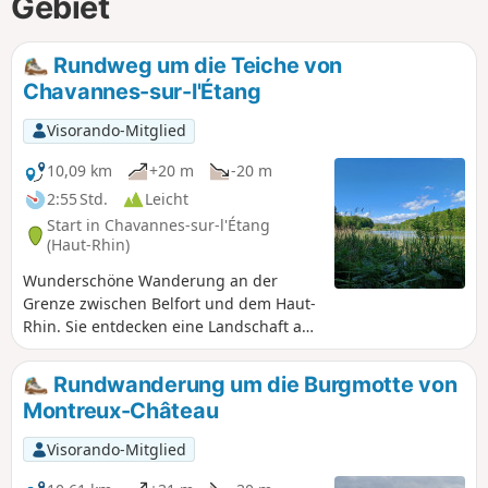
Gebiet
Rundweg um die Teiche von
Chavannes-sur-l'Étang
Visorando-Mitglied
10,09 km
+20 m
-20 m
2:55 Std.
Leicht
Start in Chavannes-sur-l'Étang
(Haut-Rhin)
Wunderschöne Wanderung an der
Grenze zwischen Belfort und dem Haut-
Rhin. Sie entdecken eine Landschaft aus
Feldern und Wäldern mit herrlichen
Teichen. Als Bonus gibt es einen
Rundwanderung um die Burgmotte von
Lehrpfad mit Tafeln über die Bäume
Montreux-Château
unserer Region.
Visorando-Mitglied