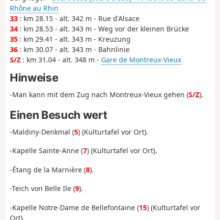
Rhône au Rhin
33
: km 28.15 - alt. 342 m - Rue d'Alsace
34
: km 28.53 - alt. 343 m - Weg vor der kleinen Brücke
35
: km 29.41 - alt. 343 m - Kreuzung
36
: km 30.07 - alt. 343 m - Bahnlinie
S/Z
: km 31.04 - alt. 348 m -
Gare de Montreux-Vieux
Hinweise
-Man kann mit dem Zug nach Montreux-Vieux gehen (
S/Z
).
Einen Besuch wert
-Maldiny-Denkmal (
5
) (Kulturtafel vor Ort).
-Kapelle Sainte-Anne (
7
) (Kulturtafel vor Ort).
-Étang de la Marnière (
8
).
-Teich von Belle Ile (
9
).
-Kapelle Notre-Dame de Bellefontaine (
15
) (Kulturtafel vor
Ort).