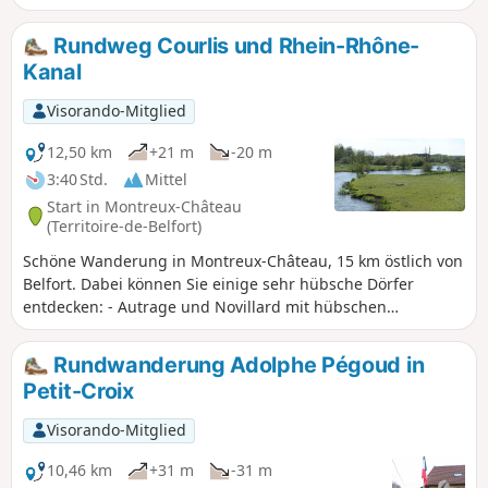
Nähe des Rastplatzes Porte d'Alsace mit dem
Entdeckungspfad „Les Fosses” vorbei, auf dem Sie lernen,
Rundweg Courlis und Rhein-Rhône-
die Bäume unserer Region zu erkennen. Nicht zu vergessen
Kanal
der Étang de la Marnière, ein ausgedehntes Feuchtgebiet
mit einer Flora und Fauna, die es zu entdecken gilt. Die
Visorando-Mitglied
Wanderung ist ausgeschildert.
12,50 km
+21 m
-20 m
3:40 Std.
Mittel
Start in Montreux-Château
(Territoire-de-Belfort)
Schöne Wanderung in Montreux-Château, 15 km östlich von
Belfort. Dabei können Sie einige sehr hübsche Dörfer
entdecken: - Autrage und Novillard mit hübschen
Fachwerkhäusern. - Petit-Croix mit dem Pégoud-Denkmal. -
Montreux-Château mit einer schönen Kapelle und dem
Rundwanderung Adolphe Pégoud in
Burgberg, einem Überrest einer mittelalterlichen Burg. Die
Petit-Croix
Route ist mit einer blauen Scheibe markiert.
Visorando-Mitglied
10,46 km
+31 m
-31 m