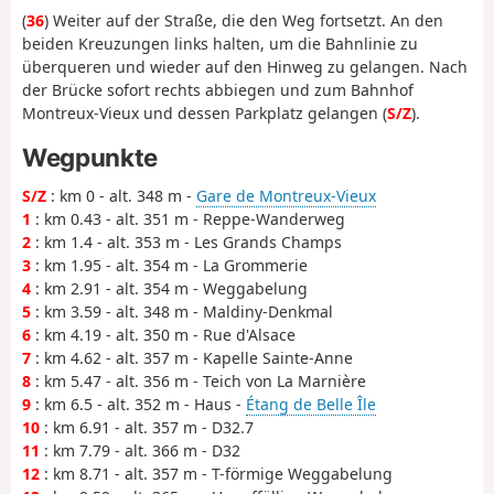
(
36
) Weiter auf der Straße, die den Weg fortsetzt. An den
beiden Kreuzungen links halten, um die Bahnlinie zu
überqueren und wieder auf den Hinweg zu gelangen. Nach
der Brücke sofort rechts abbiegen und zum Bahnhof
Montreux-Vieux und dessen Parkplatz gelangen (
S/Z
).
Wegpunkte
S/Z
: km 0 - alt. 348 m -
Gare de Montreux-Vieux
1
: km 0.43 - alt. 351 m - Reppe-Wanderweg
2
: km 1.4 - alt. 353 m - Les Grands Champs
3
: km 1.95 - alt. 354 m - La Grommerie
4
: km 2.91 - alt. 354 m - Weggabelung
5
: km 3.59 - alt. 348 m - Maldiny-Denkmal
6
: km 4.19 - alt. 350 m - Rue d'Alsace
7
: km 4.62 - alt. 357 m - Kapelle Sainte-Anne
8
: km 5.47 - alt. 356 m - Teich von La Marnière
9
: km 6.5 - alt. 352 m - Haus -
Étang de Belle Île
10
: km 6.91 - alt. 357 m - D32.7
11
: km 7.79 - alt. 366 m - D32
12
: km 8.71 - alt. 357 m - T-förmige Weggabelung