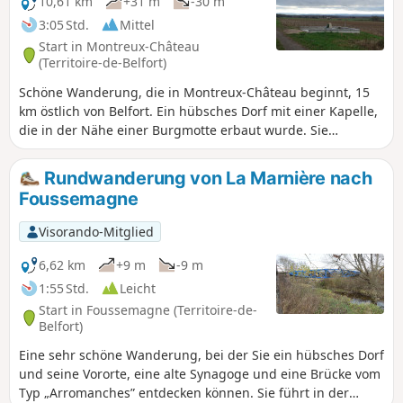
10,61 km
+31 m
-30 m
3:05 Std.
Mittel
Start in Montreux-Château
(Territoire-de-Belfort)
Schöne Wanderung, die in Montreux-Château beginnt, 15
km östlich von Belfort. Ein hübsches Dorf mit einer Kapelle,
die in der Nähe einer Burgmotte erbaut wurde. Sie
entdecken eine ländliche Landschaft mit Blick auf den
Schweizer Jura. Die Wanderung führt an der Stelle vorbei,
Rundwanderung von La Marnière nach
an der Adolphe Pégoud, ein Fliegerass, 1915 abgeschossen
Foussemagne
wurde. Diese Wanderung ist markiert.
Visorando-Mitglied
6,62 km
+9 m
-9 m
1:55 Std.
Leicht
Start in Foussemagne (Territoire-de-
Belfort)
Eine sehr schöne Wanderung, bei der Sie ein hübsches Dorf
und seine Vororte, eine alte Synagoge und eine Brücke vom
Typ „Arromanches” entdecken können. Sie führt in der