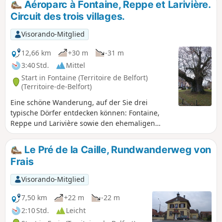
Aéroparc à Fontaine, Reppe et Larivière.
Wanderung führt an der Stelle vorbei, an der Adolphe
Circuit des trois villages.
Pégoud, ein Fliegerass, 1915 abgeschossen wurde. Diese
Wanderung ist ausgeschildert.
Visorando-Mitglied
12,66 km
+30 m
-31 m
3:40 Std.
Mittel
Start in Fontaine (Territoire de Belfort)
(Territoire-de-Belfort)
Eine schöne Wanderung, auf der Sie drei
typische Dörfer entdecken können: Fontaine,
Reppe und Larivière sowie den ehemaligen
Flugplatz von Fontaine.Außerdem erwarten Sie
wunderschöne Landschaften und herrliche
Le Pré de la Caille, Rundwanderweg von
Ausblicke auf die Vogesen.Diese Wanderung ist
Frais
ausgeschildert. 01/2026: Der Weg wurde am
Ortsausgang von Reppe umgeleitet, um den
Visorando-Mitglied
Verkehr auf der Departementsstraße zu
vermeiden.
7,50 km
+22 m
-22 m
2:10 Std.
Leicht