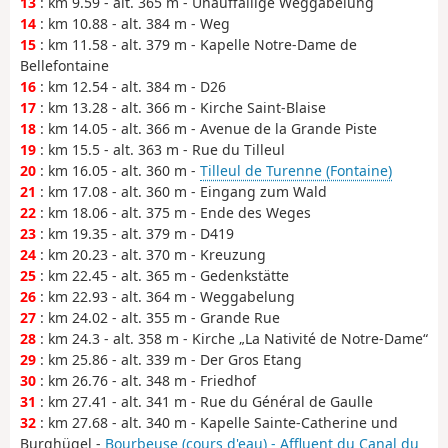
13
: km 9.59 - alt. 365 m - Unauffällige Weggabelung
14
: km 10.88 - alt. 384 m - Weg
15
: km 11.58 - alt. 379 m - Kapelle Notre-Dame de
Bellefontaine
16
: km 12.54 - alt. 384 m - D26
17
: km 13.28 - alt. 366 m - Kirche Saint-Blaise
18
: km 14.05 - alt. 366 m - Avenue de la Grande Piste
19
: km 15.5 - alt. 363 m - Rue du Tilleul
20
: km 16.05 - alt. 360 m -
Tilleul de Turenne (Fontaine)
21
: km 17.08 - alt. 360 m - Eingang zum Wald
22
: km 18.06 - alt. 375 m - Ende des Weges
23
: km 19.35 - alt. 379 m - D419
24
: km 20.23 - alt. 370 m - Kreuzung
25
: km 22.45 - alt. 365 m - Gedenkstätte
26
: km 22.93 - alt. 364 m - Weggabelung
27
: km 24.02 - alt. 355 m - Grande Rue
28
: km 24.3 - alt. 358 m - Kirche „La Nativité de Notre-Dame“
29
: km 25.86 - alt. 339 m - Der Gros Etang
30
: km 26.76 - alt. 348 m - Friedhof
31
: km 27.41 - alt. 341 m - Rue du Général de Gaulle
32
: km 27.68 - alt. 340 m - Kapelle Sainte-Catherine und
Burghügel -
Bourbeuse (cours d'eau) - Affluent du Canal du