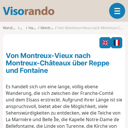
V
T
i
o
s
g
o
Wanderungen
Elsass
Haut-Rhin
Montreux-Vieux
Von Montreux-Vieux nach Montreux-Châteaux über Reppe und Fontaine
g
r
l
a
e
n
n
d
Von Montreux-Vieux nach
a
o
v
Montreux-Châteaux über Reppe
i
und Fontaine
g
a
t
Es handelt sich um eine lange, völlig ebene
i
Wanderung, die sich zwischen der Franche-Comté
o
und dem Elsass erstreckt. Aufgrund ihrer Länge ist sie
n
anspruchsvoll, bietet aber die Möglichkeit, viele
Sehenswürdigkeiten zu entdecken, wie die Teiche von
La Marnière und Belle Île, die Kapelle Notre-Dame de
Bellefontaine, die Linde von Turenne, die Kirche von