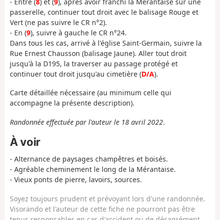
- Entre (
8
) et (
9
), après avoir franchi la Mérantaise sur une
passerelle, continuer tout droit avec le balisage Rouge et
Vert (ne pas suivre le CR n°2).
- En (
9
), suivre à gauche le CR n°24.
Dans tous les cas, arrivé à l'église Saint-Germain, suivre la
Rue Ernest Chausson (balisage Jaune). Aller tout droit
jusqu'à la D195, la traverser au passage protégé et
continuer tout droit jusqu'au cimetière (
D/A
).
Carte détaillée nécessaire (au minimum celle qui
accompagne la présente description).
Randonnée effectuée par l'auteur le 18 avril 2022
.
À voir
- Alternance de paysages champêtres et boisés.
- Agréable cheminement le long de la Mérantaise.
- Vieux ponts de pierre, lavoirs, sources.
Soyez toujours prudent et prévoyant lors d'une randonnée.
Visorando et l'auteur de cette fiche ne pourront pas être
tenus responsables en cas d'accident ou de désagrément