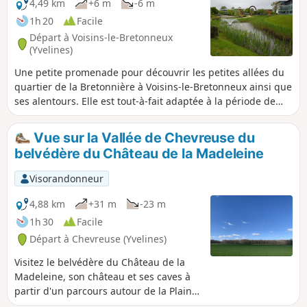
4,49 km
+6 m
-6 m
1h 20
Facile
Départ à Voisins-le-Bretonneux
(Yvelines)
Une petite promenade pour découvrir les petites allées du
quartier de la Bretonnière à Voisins-le-Bretonneux ainsi que
ses alentours. Elle est tout-à-fait adaptée à la période de
confinement : le parcours prend une heure et reste dans un
rayon de 1 km autour du groupe scolaire des Quarante
Vue sur la Vallée de Chevreuse du
Arpents située au cœur du quartier. Plus des trois-quarts du
belvédère du Château de la Madeleine
parcours se font sur des allées piétonnes entourées de
verdure.
Visorandonneur
4,88 km
+31 m
-23 m
1h 30
Facile
Départ à Chevreuse (Yvelines)
Visitez le belvédère du Château de la
Madeleine, son château et ses caves à
partir d'un parcours autour de la Plaine
de la Madeleine. Le départ conseillé