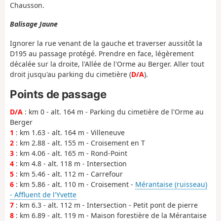
Chausson.
Balisage Jaune
Ignorer la rue venant de la gauche et traverser aussitôt la
D195 au passage protégé. Prendre en face, légèrement
décalée sur la droite, l'Allée de l'Orme au Berger. Aller tout
droit jusqu'au parking du cimetière (
D/A
).
Points de passage
D/A
: km 0 - alt. 164 m - Parking du cimetière de l'Orme au
Berger
1
: km 1.63 - alt. 164 m - Villeneuve
2
: km 2.88 - alt. 155 m - Croisement en T
3
: km 4.06 - alt. 165 m - Rond-Point
4
: km 4.8 - alt. 118 m - Intersection
5
: km 5.46 - alt. 112 m - Carrefour
6
: km 5.86 - alt. 110 m - Croisement -
Mérantaise (ruisseau)
- Affluent de l'Yvette
7
: km 6.3 - alt. 112 m - Intersection - Petit pont de pierre
8
: km 6.89 - alt. 119 m - Maison forestière de la Mérantaise