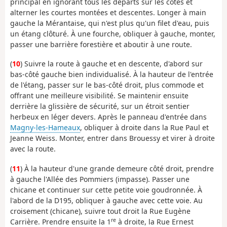
principal en ignorant tous les départs sur les côtés et
alterner les courtes montées et descentes. Longer à main
gauche la Mérantaise, qui n'est plus qu'un filet d'eau, puis
un étang clôturé. À une fourche, obliquer à gauche, monter,
passer une barrière forestière et aboutir à une route.
(
10
) Suivre la route à gauche et en descente, d'abord sur
bas-côté gauche bien individualisé. À la hauteur de l'entrée
de l'étang, passer sur le bas-côté droit, plus commode et
offrant une meilleure visibilité. Se maintenir ensuite
derrière la glissière de sécurité, sur un étroit sentier
herbeux en léger devers. Après le panneau d'entrée dans
Magny-les-Hameaux
, obliquer à droite dans la Rue Paul et
Jeanne Weiss. Monter, entrer dans Brouessy et virer à droite
avec la route.
(
11
) À la hauteur d'une grande demeure côté droit, prendre
à gauche l'Allée des Pommiers (impasse). Passer une
chicane et continuer sur cette petite voie goudronnée. À
l'abord de la D195, obliquer à gauche avec cette voie. Au
croisement (chicane), suivre tout droit la Rue Eugène
re
Carrière. Prendre ensuite la 1
à droite, la Rue Ernest