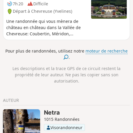
7h 20
Difficile
Départ à Chevreuse (Yvelines)
Une randonnée qui vous mènera de
château en château dans la Vallée de
Chevreuse: Coubertin, Méridon,
Breteuil, Dampierre, La Madeleine. Vous
découvrirez aussi Chevreuse, ses petits
Pour plus de randonnées, utilisez notre
moteur de recherche
ponts et son Église Saint-Martin
.
(déambulatoire remarquable) et la
campagne alentour. Le départ de la
Les descriptions et la trace GPS de ce circuit restent la
randonnée peut se faire de Chevreuse
propriété de leur auteur. Ne pas les copier sans son
ou depuis la gare RER B de Saint-Rémy-
autorisation.
les- Chevreuse (description des départs
et retours en italique). Dans ce cas
ajouter 2 km à la longueur de la
AUTEUR
randonnée.
Netra
1015 Randonnées
Visorandonneur