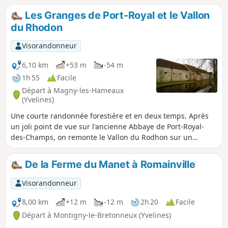
depuis le "Carrefour de Milon"
Les Granges de Port-Royal et le Vallon
accessible depuis le magnifique petit
du Rhodon
village de Milon-la-Chapelle.
Visorandonneur
6,10 km
+53 m
-54 m
1h 55
Facile
Départ à Magny-les-Hameaux
(Yvelines)
Une courte randonnée forestière et en deux temps. Après
un joli point de vue sur l'ancienne Abbaye de Port-Royal-
des-Champs, on remonte le Vallon du Rodhon sur un
chemin et des sentiers qui sinuent en sous-bois. Ensuite, la
randonnée emprunte les larges chemins de la Forêt de
De la Ferme du Manet à Romainville
Port-Royal.
Visorandonneur
8,00 km
+12 m
-12 m
2h 20
Facile
Départ à Montigny-le-Bretonneux (Yvelines)