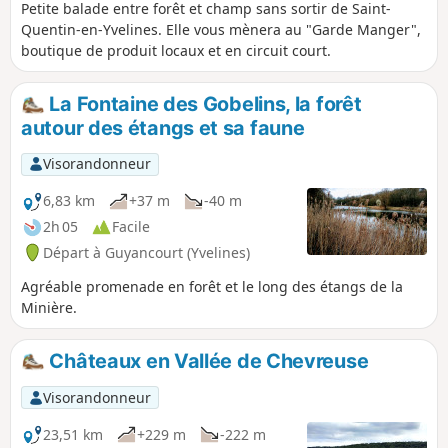
Petite balade entre forêt et champ sans sortir de Saint-
Quentin-en-Yvelines. Elle vous mènera au "Garde Manger",
boutique de produit locaux et en circuit court.
La Fontaine des Gobelins, la forêt
autour des étangs et sa faune
Visorandonneur
6,83 km
+37 m
-40 m
2h 05
Facile
Départ à Guyancourt (Yvelines)
Agréable promenade en forêt et le long des étangs de la
Minière.
Châteaux en Vallée de Chevreuse
Visorandonneur
23,51 km
+229 m
-222 m