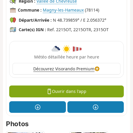
Région :
Vallée de Chevreuse
Commune :
Magny-les-Hameaux
(78114)
Départ/Arrivée :
N 48.739859° / E 2.056372°
Carte(s) IGN :
Ref. 2215OT, 2215OTR, 2315OT
Météo détaillée heure par heure
Découvrez Visorando Premium
Ouvrir dans l'app
Photos