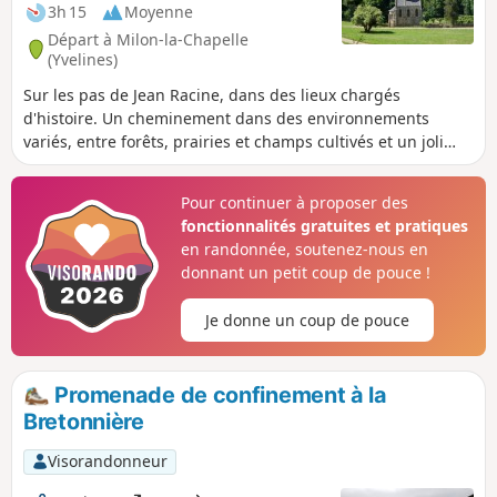
3h 15
Moyenne
Départ à Milon-la-Chapelle
(Yvelines)
Sur les pas de Jean Racine, dans des lieux chargés
d'histoire. Un cheminement dans des environnements
variés, entre forêts, prairies et champs cultivés et un joli
point de vue sur l'ancienne Abbaye de Port-Royal des
Champs.
Pour continuer à proposer des
fonctionnalités gratuites et pratiques
en randonnée, soutenez-nous en
donnant un petit coup de pouce !
Je donne un coup de pouce
Promenade de confinement à la
Bretonnière
Visorandonneur