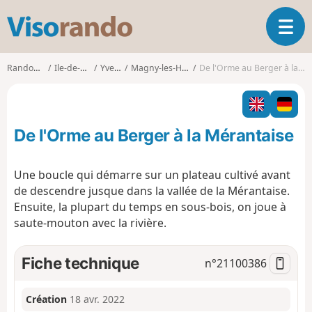
V
O
i
u
s
v
o
Randonnées
Ile-de-France
Yvelines
Magny-les-Hameaux
De l'Orme au Berger à la Mérantaise
r
r
i
a
r
n
l
d
De l'Orme au Berger à la Mérantaise
a
o
n
a
Une boucle qui démarre sur un plateau cultivé avant
v
de descendre jusque dans la vallée de la Mérantaise.
i
Ensuite, la plupart du temps en sous-bois, on joue à
g
saute-mouton avec la rivière.
a
t
i
Fiche technique
n°
21100386
o
n
Création
18 avr. 2022