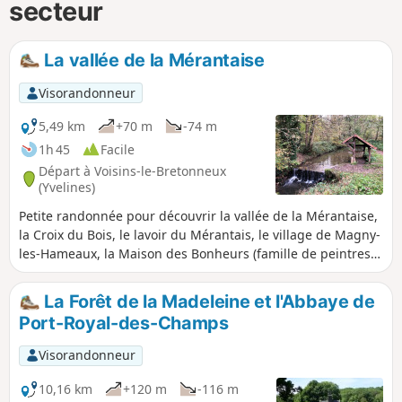
secteur
La vallée de la Mérantaise
Visorandonneur
5,49 km
+70 m
-74 m
1h 45
Facile
Départ à Voisins-le-Bretonneux
(Yvelines)
Petite randonnée pour découvrir la vallée de la Mérantaise,
la Croix du Bois, le lavoir du Mérantais, le village de Magny-
les-Hameaux, la Maison des Bonheurs (famille de peintres
du XIXe siècle ), le Domaine de Brouëssy, et la stèle d'Hélène
Boucher (aviatrice du début du XXe siècle).
La Forêt de la Madeleine et l'Abbaye de
Port-Royal-des-Champs
Visorandonneur
10,16 km
+120 m
-116 m