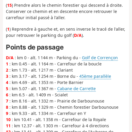
(
15
) Prendre alors le chemin forestier qui descend à droite.
Conserver ce chemin et en descente encore retrouver le
carrefour initial passé à l'aller.
(
1
) Reprendre à gauche et, en sens inverse le tracé de l'aller,
pour retrouver le parking du golf (
D/A
).
Points de passage
D/A
: km 0 - alt. 1 144 m - Parking du -
Golf de Corrençon
1
: km 0.45 - alt. 1 164 m - Carrefour de la boucle
2
: km 1.73 - alt. 1 217 m - Clariant
3
: km 3.17 - alt. 1 254 m - Borne du -
45ème parallèle
4
: km 4.69 - alt. 1 353 m - Porte Barnier
5
: km 5.07 - alt. 1 367 m -
Cabane de Carrette
6
: km 6.5 - alt. 1 409 m - Scialet
7
: km 8.16 - alt. 1 332 m - Prairie de Darbounouse
8
: km 8.88 - alt. 1 329 m - Chemin forestier Darbounouse
9
: km 9.33 - alt. 1 334 m - Carrefour en Y
10
: km 10.41 - alt. 1 358 m - Carrefour de la Royale
11
: km 12.37 - alt. 1 303 m - Carrefour à 4 directions
12
: km 13.41 - alt. 1 309 m - Carrefour de l'Auberge de