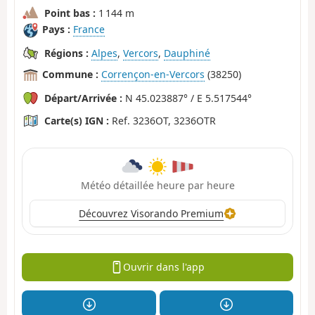
Point bas :
1 144 m
Pays :
France
Régions :
Alpes
,
Vercors
,
Dauphiné
Commune :
Corrençon-en-Vercors
(38250)
Départ/Arrivée :
N 45.023887° / E 5.517544°
Carte(s) IGN :
Ref. 3236OT, 3236OTR
Météo détaillée heure par heure
Découvrez Visorando Premium
Ouvrir dans l'app