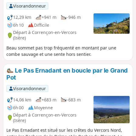
l'Âne et au Pas de la Sambue. Elle côtoie l'auberge de
Visorandonneur
Roybon et le foyer de ski de fond d'Herbouilly avant
d'emprunter la vire du Pas Saint-Martin, puis de traverser la
12,29 km
+941 m
-946 m
plaine d'Herbouilly. Sur le retour ne pas rater le point de
6h 10
Difficile
vue sur la Grande et la Petite Moucherolle, la Tête des
Départ à Corrençon-en-Vercors
Chaudières et les pistes de ski de Villard-de-Lans et
(Isère)
Corrençon-en-Vercors.
Beau sommet pas trop fréquenté en montant par une
combe sauvage et une sente hors sentier.
Le Pas Ernadant en boucle par le Grand
Pot
Visorandonneur
14,06 km
+683 m
-683 m
6h 00
Moyenne
Départ à Corrençon-en-Vercors
(Isère)
Le Pas Ernadant est situé sur les crêtes du Vercors Nord,