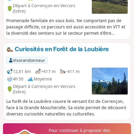
Départ à Corrençon-en-Vercors
(Isère)
Promenade familiale en sous bois. Ne comportant pas de
passage difficile, ce parcours est aussi accessible en VTT et
la diversité des sentiers sur le secteur permet d'être
particulièrement seul avec la nature sur de nombreuses
portions.
Curiosités en Forêt de la Loubière
Visorandonneur
12,61 km
+417 m
-411 m
4h 50
Moyenne
Départ à Corrençon-en-Vercors
(Isère)
La forêt de la Loubière couvre le versant Est de Corrençon,
face à la Grande Moucherolle. Sa visite permet de découvrir
diverses curiosités naturelles ou culturelles.
Pour continuer à proposer des