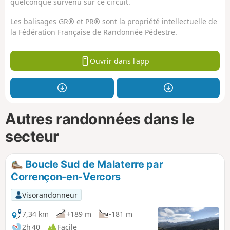
quelconque survenu sur ce circuit.
Les balisages GR® et PR® sont la propriété intellectuelle de
la Fédération Française de Randonnée Pédestre.
Ouvrir dans l'app
Autres randonnées dans le
secteur
Boucle Sud de Malaterre par
Corrençon-en-Vercors
Visorandonneur
7,34 km
+189 m
-181 m
2h 40
Facile