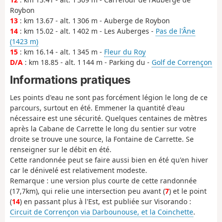
Roybon
13
: km 13.67 - alt. 1 306 m - Auberge de Roybon
14
: km 15.02 - alt. 1 402 m - Les Auberges -
Pas de l'Âne
(1423 m)
15
: km 16.14 - alt. 1 345 m -
Fleur du Roy
D/A
: km 18.85 - alt. 1 144 m - Parking du -
Golf de Corrençon
Informations pratiques
Les points d'eau ne sont pas forcément légion le long de ce
parcours, surtout en été. Emmener la quantité d'eau
nécessaire est une sécurité. Quelques centaines de mètres
après la Cabane de Carrette le long du sentier sur votre
droite se trouve une source, la Fontaine de Carrette. Se
renseigner sur le débit en été.
Cette randonnée peut se faire aussi bien en été qu'en hiver
car le dénivelé est relativement modeste.
Remarque : une version plus courte de cette randonnée
(17,7km), qui relie une intersection peu avant (
7
) et le point
(
14
) en passant plus à l'Est, est publiée sur Visorando :
Circuit de Corrençon via Darbounouse, et la Coinchette
.