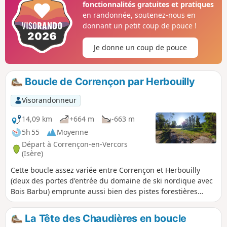
fonctionnalités gratuites et pratiques
en randonnée, soutenez-nous en
donnant un petit coup de pouce !
Je donne un coup de pouce
Boucle de Corrençon par Herbouilly
Visorandonneur
14,09 km
+664 m
-663 m
5h 55
Moyenne
Départ à Corrençon-en-Vercors
(Isère)
Cette boucle assez variée entre Corrençon et Herbouilly
(deux des portes d'entrée du domaine de ski nordique avec
Bois Barbu) emprunte aussi bien des pistes forestières
larges que des chemins en forêt plus paisibles. Par endroits
(au départ et à l'arrivée) elle longe le terrain de golf et les
La Tête des Chaudières en boucle
pistes de ski-roues. Elle culmine en deux points, au Pas de