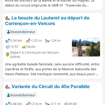
entre les Rochers de la Balme et le Rocher du Playnet. Le
début du circuit emprunte le GR® 91 "Traversée du
Vercors" jusqu'à la Cabane de Carette, puis l'itinéraire non
balisé et peu fréquenté vous permettra de découvrir le côté
La boucle du Lautaret au départ de
plus sauvage de cette région.
Corrençon-en-Vercors
Visorandonneur
5,54 km
+125 m
-124 m
1h 55
Facile
Départ à Corrençon-en-Vercors
(Isère)
Une agréable balade familiale, sans aucune difficulté, entre
clairières et forêts, aux portes de la Réserve Naturelle des
Hauts-Plateaux. Site nordique renommé, aux beaux jours un
golf 18 trous, une piste pour ski roue, un stade de tir
professionnel et de nombreux itinéraires balisés font de ce
Variante du Circuit du 45e Parallèle
domaine, outre celui des randonneurs, le bonheur des
golfeurs, biathlètes, vététistes et runners.
Visorandonneur
8,46 km
+214 m
-211 m
3h 00