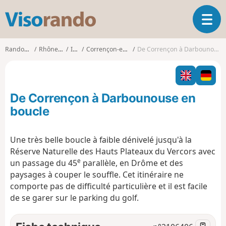
V
O
i
u
s
v
o
Randonnées
Rhône-Alpes
Isère
Corrençon-en-Vercors
De Corrençon à Darbounouse en boucle
r
r
i
a
r
n
l
d
De Corrençon à Darbounouse en
a
o
n
boucle
a
v
Une très belle boucle à faible dénivelé jusqu'à la
i
Réserve Naturelle des Hauts Plateaux du Vercors avec
g
e
a
un passage du 45
parallèle, en Drôme et des
t
paysages à couper le souffle. Cet itinéraire ne
i
comporte pas de difficulté particulière et il est facile
o
de se garer sur le parking du golf.
n