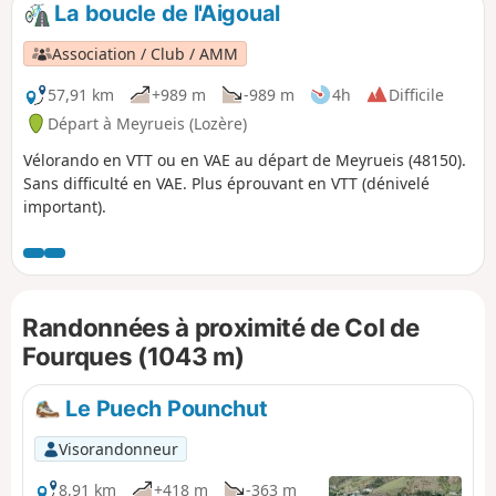
La boucle de l'Aigoual
p
Association / Club / AMM
57,91 km
+989 m
-989 m
4h
Difficile
Départ à Meyrueis (Lozère)
Vélorando en VTT ou en VAE au départ de Meyrueis (48150).
Sans difficulté en VAE. Plus éprouvant en VTT (dénivelé
important).
Randonnées à proximité de Col de
Fourques (1043 m)
Le Puech Pounchut
Visorandonneur
8,91 km
+418 m
-363 m