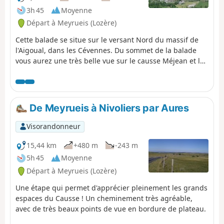
3h 45
Moyenne
Départ à Meyrueis (Lozère)
Cette balade se situe sur le versant Nord du massif de
l'Aigoual, dans les Cévennes. Du sommet de la balade
vous aurez une très belle vue sur le causse Méjean et la
Vallée de la Jonte. Par temps clair en regardant à l'Ouest
vous pourrez apercevoir le viaduc de Millau.
De Meyrueis à Nivoliers par Aures
Visorandonneur
15,44 km
+480 m
-243 m
5h 45
Moyenne
Départ à Meyrueis (Lozère)
Une étape qui permet d'apprécier pleinement les grands
espaces du Causse ! Un cheminement très agréable,
avec de très beaux points de vue en bordure de plateau.