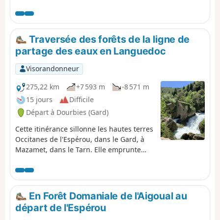
Cette étape courte sans difficulté peut être cumulée à la
5e étape de Mas-Saint-Chely à Drigas pour ceux qui
veulent raccourcir le Tour en cinq jours.
Traversée des forêts de la ligne de
partage des eaux en Languedoc
Visorandonneur
275,22 km
+7 593 m
-8 571 m
15 jours
Difficile
Départ à Dourbies (Gard)
Cette itinérance sillonne les hautes terres
Occitanes de l'Espérou, dans le Gard, à
Mazamet, dans le Tarn. Elle emprunte
une partie du GR® 7 "Vosges Pyrénées"
qui suit la ligne de partage des eaux
Atlantique/Méditérranée sur plus de
1 500 km. On traverse : - le Parc National
En Forêt Domaniale de l'Aigoual au
des Cévennes, - les Causses de Blandas
départ de l'Espérou
et du Larzac, - le Parc Naturel Régional