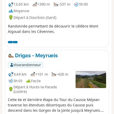
13,65 km
+390 m
-537 m
5h 00
Moyenne
Départ à Dourbies (Gard)
Randonnée permettant de découvrir le célèbre Mont
Aigoual dans les Cévennes.
Drigas - Meyrueis
Visorandonneur
9,64 km
+101 m
-428 m
3h 05
Facile
Départ à Hures-la-Parade
(Lozère)
Cette 6e et dernière étape du Tour du Causse Méjean
traverse les étendues désertiques du Causse puis
descend dans les Gorges de la Jonte jusqu'à Meyrueis.