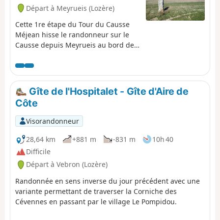
Départ à Meyrueis (Lozère)
Cette 1re étape du Tour du Causse
Méjean hisse le randonneur sur le
Causse depuis Meyrueis au bord de
la Jonte. Dénivelée modeste pour une
une mise en jambes, avec au
programme un passage pittoresque
avant de déboucher sur le Causse,
Gîte de l'Hospitalet - Gîte d'Aire de
l'Aven Armand, et une fromagerie
Côte
réputée à l'entrée du joli hameau de
Hyelzas. En arrivant assez tôt il sera
Visorandonneur
peut-être possible de visiter la Ferme
Caussenarde de Hyelzas.
28,64 km
+881 m
-831 m
10h 40
Difficile
Départ à Vebron (Lozère)
Randonnée en sens inverse du jour précédent avec une
variante permettant de traverser la Corniche des
Cévennes en passant par le village Le Pompidou.