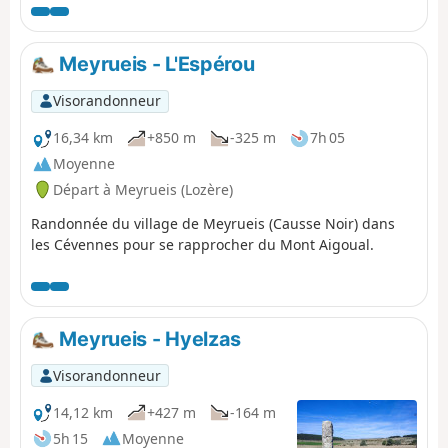
Meyrueis - L'Espérou
Visorandonneur
16,34 km
+850 m
-325 m
7h 05
Moyenne
Départ à Meyrueis (Lozère)
Randonnée du village de Meyrueis (Causse Noir) dans
les Cévennes pour se rapprocher du Mont Aigoual.
Meyrueis - Hyelzas
Visorandonneur
14,12 km
+427 m
-164 m
5h 15
Moyenne