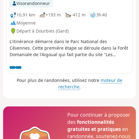
du Haut-Languedoc, - et la Montagne
Visorandonneur
Noire, en découvrant des panoramas à
360°.
10,91 km
+193 m
-412 m
3h 40
Moyenne
Départ à Dourbies (Gard)
L'itinérance démarre dans le Parc National des
Cévennes. Cette première étape se déroule dans la Forêt
Domaniale de l'Aigoual qui fait partie du site "Les
Causses et les Cévennes" inscrit sur la liste du
patrimoine mondial de l'Unesco. On suit la draille reliant
le Languedoc à l'Aubrac empruntée aujourd'hui encore
Pour plus de randonnées, utilisez notre
moteur de
par les brebis pour rejoindre les estives de l'Aigoual.
recherche
.
Pour continuer à proposer
des
fonctionnalités
gratuites et pratiques
en
randonnée, soutenez-nous