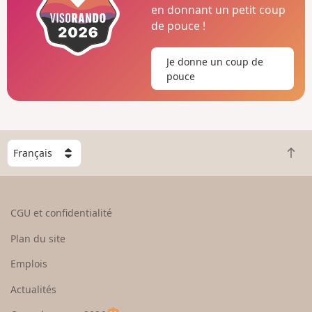
en donnant un petit coup
de pouce !
Je donne un coup de
pouce
C
R
h
e
o
t
i
o
s
CGU et confidentialité
u
i
r
s
Plan du site
e
s
n
e
Emplois
h
z
Actualités
a
u
u
n