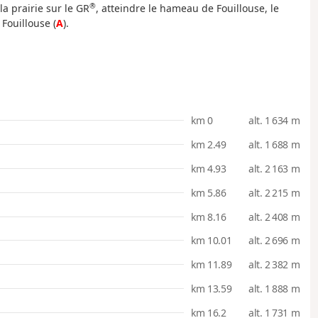
®
la prairie sur le GR
, atteindre le hameau de Fouillouse, le
Fouillouse (
A
).
km 0
alt. 1 634 m
km 2.49
alt. 1 688 m
km 4.93
alt. 2 163 m
km 5.86
alt. 2 215 m
km 8.16
alt. 2 408 m
km 10.01
alt. 2 696 m
km 11.89
alt. 2 382 m
km 13.59
alt. 1 888 m
km 16.2
alt. 1 731 m