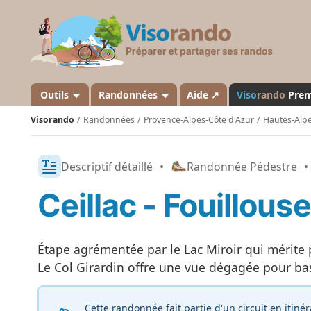
V
i
s
o
r
a
Outils
Randonnées
Aide ↗
Viso
rando
Pre
n
Visorando
Randonnées
Provence-Alpes-Côte d'Azur
Hautes-Alp
d
o
Descriptif détaillé
•
Randonnée Pédestre
•
Ceillac - Fouillouse
Étape agrémentée par le Lac Miroir qui mérite
Le Col Girardin offre une vue dégagée pour bas
Cette randonnée fait partie d'un circuit en itiné