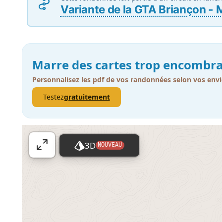
Variante de la GTA Briançon -
Marre des cartes trop encombra
Personnalisez les pdf de vos randonnées selon vos envi
Testez
gratuitement
3D
NOUVEAU
A
ff
i
c
h
e