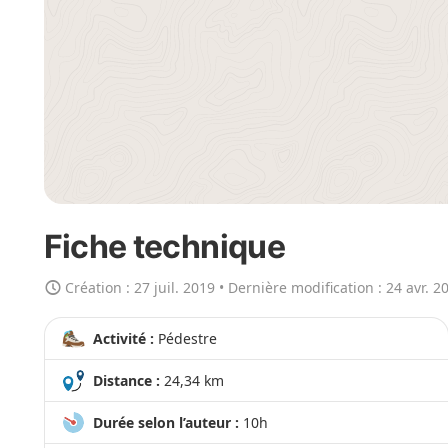
r
l
a
c
a
r
t
e
e
n
Fiche technique
g
r
Création :
27 juil. 2019
• Dernière modification :
24 avr. 2
a
n
Activité :
Pédestre
d
Distance :
24,34 km
Durée selon l’auteur :
10h