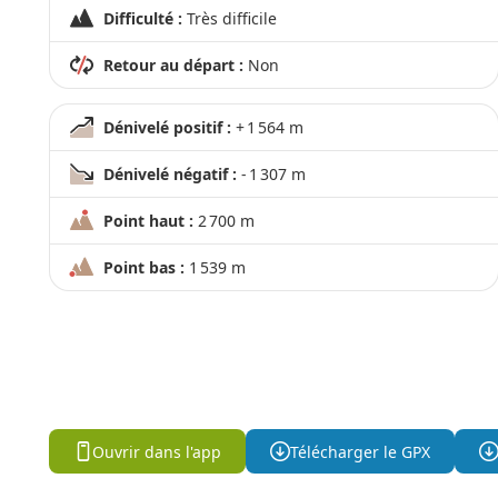
Difficulté :
Très difficile
Retour au départ :
Non
Dénivelé positif :
+ 1 564 m
Dénivelé négatif :
- 1 307 m
Point haut :
2 700 m
Point bas :
1 539 m
Ouvrir dans l'app
Télécharger le GPX