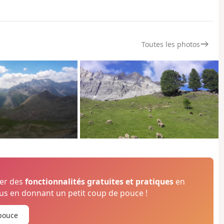
Toutes les photos
ser des
fonctionnalités gratuites et pratiques
en
s en donnant un petit coup de pouce !
pouce