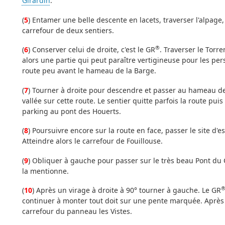
Girardin
.
(
5
) Entamer une belle descente en lacets, traverser l'alpage
carrefour de deux sentiers.
®
(
6
) Conserver celui de droite, c'est le GR
. Traverser le Torr
alors une partie qui peut paraître vertigineuse pour les pers
route peu avant le hameau de la Barge.
(
7
) Tourner à droite pour descendre et passer au hameau d
vallée sur cette route. Le sentier quitte parfois la route puis
parking au pont des Houerts.
(
8
) Poursuivre encore sur la route en face, passer le site d
Atteindre alors le carrefour de Fouillouse.
(
9
) Obliquer à gauche pour passer sur le très beau Pont du 
la mentionne.
(
10
) Après un virage à droite à 90° tourner à gauche. Le GR
continuer à monter tout doit sur une pente marquée. Après q
carrefour du panneau les Vistes.