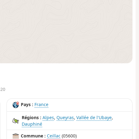
020
Pays :
France
Régions :
Alpes
,
Queyras
,
Vallée de l'Ubaye
,
Dauphiné
Commune :
Ceillac
(05600)