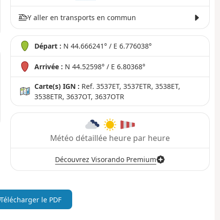
Y aller en transports en commun
Départ :
N 44.666241° / E 6.776038°
Arrivée :
N 44.52598° / E 6.80368°
Carte(s) IGN :
Ref. 3537ET, 3537ETR, 3538ET,
3538ETR, 3637OT, 3637OTR
Météo détaillée heure par heure
Découvrez Visorando Premium
Télécharger le PDF