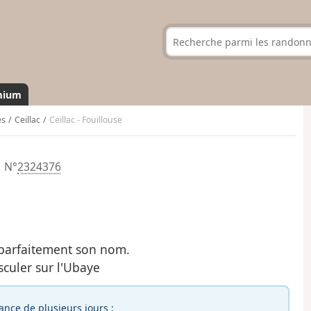
mium
es
Ceillac
Ceillac - Fouillouse
N°
2324376
 parfaitement son nom.
culer sur l'Ubaye
rance de plusieurs jours :