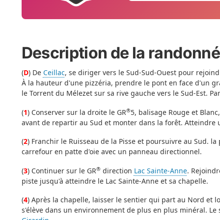
Description de la randonn
(
D
) De
Ceillac
, se diriger vers le Sud-Sud-Ouest pour rejoin
À la hauteur d'une pizzéria, prendre le pont en face d'un g
le Torrent du Mélezet sur sa rive gauche vers le Sud-Est. Pa
®
(
1
) Conserver sur la droite le GR
5, balisage Rouge et Blanc,
avant de repartir au Sud et monter dans la forêt. Atteindre 
(
2
) Franchir le Ruisseau de la Pisse et poursuivre au Sud. la 
carrefour en patte d'oie avec un panneau directionnel.
®
(
3
) Continuer sur le GR
direction
Lac Sainte-Anne
. Rejoind
piste jusqu'à atteindre le Lac Sainte-Anne et sa chapelle.
(
4
) Après la chapelle, laisser le sentier qui part au Nord et l
s'élève dans un environnement de plus en plus minéral. Le 