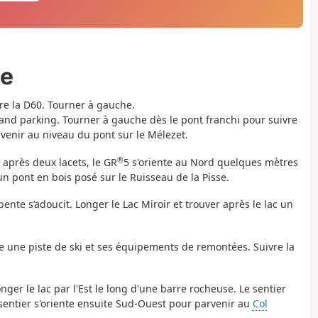
ée
dre la D60. Tourner à gauche.
rand parking. Tourner à gauche dès le pont franchi pour suivre
rvenir au niveau du pont sur le Mélezet.
®
 après deux lacets, le GR
5 s'oriente au Nord quelques mètres
un pont en bois posé sur le Ruisseau de la Pisse.
pente s’adoucit. Longer le Lac Miroir et trouver après le lac un
re une piste de ski et ses équipements de remontées. Suivre la
onger le lac par l'Est le long d'une barre rocheuse. Le sentier
sentier s'oriente ensuite Sud-Ouest pour parvenir au
Col