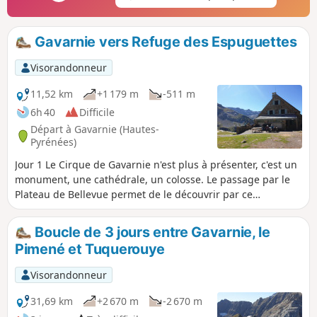
Gavarnie vers Refuge des Espuguettes
Visorandonneur
11,52 km
+1 179 m
-511 m
6h 40
Difficile
Départ à Gavarnie (Hautes-
Pyrénées)
Jour 1 Le Cirque de Gavarnie n'est plus à présenter, c'est un
monument, une cathédrale, un colosse. Le passage par le
Plateau de Bellevue permet de le découvrir par ce
remarquable belvédère. Le sentier courant à flanc des
hauteurs du Bosquet Long rajoute un élément pimenté
Boucle de 3 jours entre Gavarnie, le
pour l'apprécier dans toute sa splendeur et un calme que
Pimené et Tuquerouye
ne permettent pas les variantes plus connues. Le retour par
la vire en rive droite ramène jusqu'au Refuge des
Visorandonneur
Espuguettes pour y passer la première nuit.
31,69 km
+2 670 m
-2 670 m