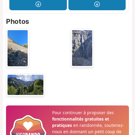
Photos
Pour continuer à proposer des
fonctionnalités gratuites et
pratiques
en randonnée, soutenez-
nous en donnant un petit coup de