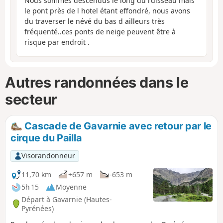
Nous sommes descendus le long du ruisseau mais
le pont près de l hotel étant effondré, nous avons
du traverser le névé du bas d ailleurs très
fréquenté..ces ponts de neige peuvent être à
risque par endroit .
Autres randonnées dans le
secteur
Cascade de Gavarnie avec retour par le
cirque du Pailla
Visorandonneur
11,70 km
+657 m
-653 m
5h 15
Moyenne
Départ à Gavarnie (Hautes-
Pyrénées)