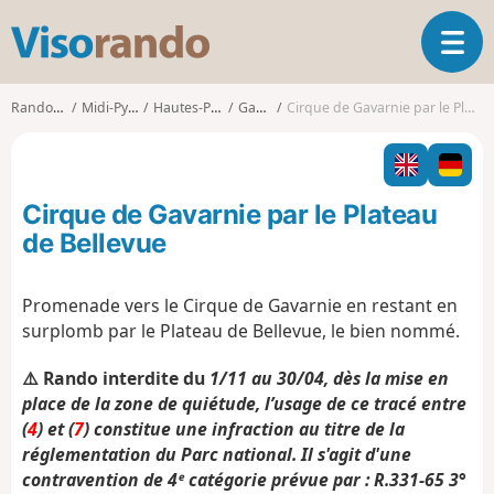
V
O
i
u
s
v
o
Randonnées
Midi-Pyrénées
Hautes-Pyrénées
Gavarnie
Cirque de Gavarnie par le Plateau de Bellevue
r
r
i
a
r
n
l
d
Cirque de Gavarnie par le Plateau
a
o
n
de Bellevue
a
v
Promenade vers le Cirque de Gavarnie en restant en
i
surplomb par le Plateau de Bellevue, le bien nommé.
g
a
⚠️ Rando interdite du
1/11 au 30/04,
dès la mise en
t
i
place de la zone de quiétude, l’usage de ce tracé entre
o
(
4
) et (
7
) constitue une infraction au titre de la
n
réglementation du Parc national. Il s'agit d'une
contravention de 4ᵉ catégorie prévue par : R.331-65 3°