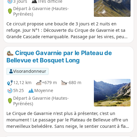
3 jours
Très difficile
Départ à Gavarnie (Hautes-
Pyrénées)
Ce circuit propose une boucle de 3 jours et 2 nuits en
refuge. Jour N°1 : Découverte du Cirque de Gavarnie et sa
Grande Cascade remarquable. Passage par les vires, peu
fréquentées. Nuit au Refuge des Espuguettes pour cette
1re journée de mise en jambe ! Jour N°2 : La grosse
Cirque Gavarnie par le Plateau de
journée : ascension du Pimené (2801m). Magnifique crête
Bellevue et Bosquet Long
descendante. Montée de l'exceptionnel Couloir de
Tuquerouye. Nuit au refuge. Jour N°3 : Retour de
Visorandonneur
Tuquerouye à Gavarnie en passant par la Hourquette
d'Alans.
12,12 km
+679 m
-680 m
5h 25
Moyenne
Départ à Gavarnie (Hautes-
Pyrénées)
Le Cirque de Gavarnie n'est plus à présenter, c'est un
monument ! Le passage par le Plateau de Bellevue offre un
merveilleux belvédère. Sans neige, le sentier courant à flanc
des hauteurs du Bosquet Long rajoute un élément pimenté