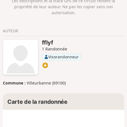
Les descriptions et la trace GPS de ce circuit restent la
(amende 750 €). » ⚠️ CHIENS INTERDITS entre 2-3-4 et 5.
propriété de leur auteur. Ne pas les copier sans son
Merci de vous renseigner avant tout départ auprès de
autorisation.
l'Office de Tourisme de Gavarnie : 05 62 92 49 10.
AUTEUR
fflyf
1 Randonnée
Visorandonneur
Commune :
Villeurbanne (69100)
Carte de la randonnée