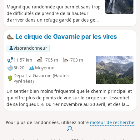
Magnifique randonnée qui permet sans trop
de difficultés de prendre de la hauteur
d'arriver dans un refuge gardé par des gens
bien sympathiques. De faire une boucle
dont le retour par un chemin en balcon taillé
Le cirque de Gavarnie par les vires
dans la roche nous offre des vues
splendides.
Visorandonneur
11,57 km
+705 m
-703 m
5h 20
Moyenne
Départ à Gavarnie (Hautes-
Pyrénées)
Un sentier bien moins fréquenté que le chemin principal et
qui offre plus de points de vue sur le cirque sur l'essentiel
de sa longueur. ⚠️ Du 1er novembre au 30 avril, et dès la
mise en place de la zone de quiétude, l’usage du tracé
entre 4 et 5 constitue une infraction au titre de la
Pour plus de randonnées, utilisez notre
moteur de recherche
réglementation du Parc national : contravention de 4ᵉ
.
catégorie prévue par : R.331-65 3° — “Trouble volontaire de
la tranquillité des lieux en zone cœur de Parc national”