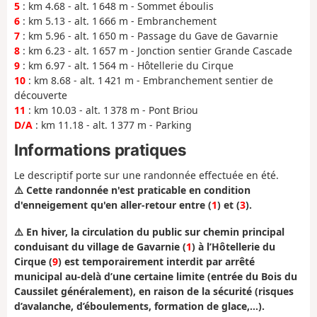
5
: km 4.68 - alt. 1 648 m - Sommet éboulis
6
: km 5.13 - alt. 1 666 m - Embranchement
7
: km 5.96 - alt. 1 650 m - Passage du Gave de Gavarnie
8
: km 6.23 - alt. 1 657 m - Jonction sentier Grande Cascade
9
: km 6.97 - alt. 1 564 m - Hôtellerie du Cirque
10
: km 8.68 - alt. 1 421 m - Embranchement sentier de
découverte
11
: km 10.03 - alt. 1 378 m - Pont Briou
D/A
: km 11.18 - alt. 1 377 m - Parking
Informations pratiques
Le descriptif porte sur une randonnée effectuée en été.
⚠️ Cette randonnée n'est praticable en condition
d'enneigement qu'en aller-retour entre (
1
) et (
3
).
⚠️ En hiver, la circulation du public sur chemin principal
conduisant du village de Gavarnie (
1
) à l’Hôtellerie du
Cirque (
9
) est temporairement interdit par
arrêté
municipal
au-delà d’une certaine limite (entrée du Bois du
Caussilet généralement), en raison de la sécurité (risques
d’avalanche, d’éboulements, formation de glace,…).