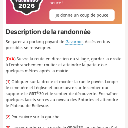
pouce !
Je donne un coup de pouce
Description de la randonnée
Se garer au parking payant de
Gavarnie
. Accès en bus
possible, se renseigner.
(
D/A
) Suivre la route en direction du village, garder la droite
à l'embranchement routier et atteindre la patte-d'oie
quelques mètres après la mairie.
(
1
) Obliquer sur la droite et monter la ruelle pavée. Longer
le cimetière et l'église et poursuivre sur le sentier qui
®
supporte le GRT
30 et le sentier de découverte. Enchaîner
quelques lacets serrés au niveau des Entortes et atteindre
le Plateau de Bellevue.
(
2
) Poursuivre sur la gauche.
®
(
3
) Laisser partir sur la droite le GR®
30, qui mène au Col