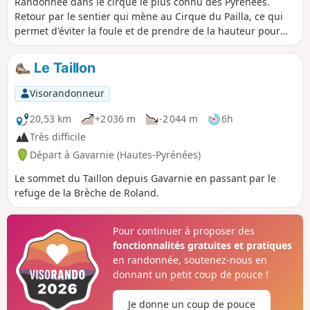
Randonnée dans le cirque le plus connu des Pyrénées.
Retour par le sentier qui mène au Cirque du Pailla, ce qui
permet d'éviter la foule et de prendre de la hauteur pour
apprécier différemment ce magnifique endroit.
Le Taillon
Visorandonneur
20,53 km
+2 036 m
-2 044 m
6h
Très difficile
Départ à Gavarnie (Hautes-Pyrénées)
Le sommet du Taillon depuis Gavarnie en passant par le
refuge de la Brèche de Roland.
Pour continuer à proposer des
fonctionnalités gratuites et pratiques
en randonnée, soutenez-nous en
donnant un petit coup de pouce !
Je donne un coup de pouce