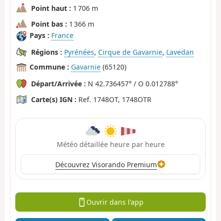
Point haut :
1 706 m
Point bas :
1 366 m
Pays :
France
Régions :
Pyrénées
,
Cirque de Gavarnie
,
Lavedan
Commune :
Gavarnie
(65120)
Départ/Arrivée :
N 42.736457° / O 0.012788°
Carte(s) IGN :
Ref. 1748OT, 1748OTR
Météo détaillée heure par heure
Découvrez Visorando Premium
Ouvrir dans l'app