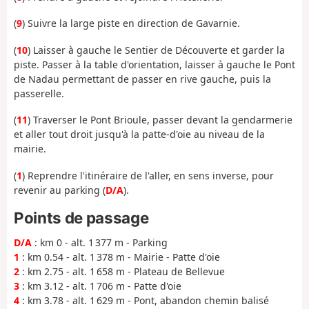
(
9
) Suivre la large piste en direction de Gavarnie.
(
10
) Laisser à gauche le Sentier de Découverte et garder la
piste. Passer à la table d'orientation, laisser à gauche le Pont
de Nadau permettant de passer en rive gauche, puis la
passerelle.
(
11
) Traverser le Pont Brioule, passer devant la gendarmerie
et aller tout droit jusqu'à la patte-d'oie au niveau de la
mairie.
(
1
) Reprendre l'itinéraire de l'aller, en sens inverse, pour
revenir au parking (
D/A
).
Points de passage
D/A
: km 0 - alt. 1 377 m - Parking
1
: km 0.54 - alt. 1 378 m - Mairie - Patte d'oie
2
: km 2.75 - alt. 1 658 m - Plateau de Bellevue
3
: km 3.12 - alt. 1 706 m - Patte d'oie
4
: km 3.78 - alt. 1 629 m - Pont, abandon chemin balisé