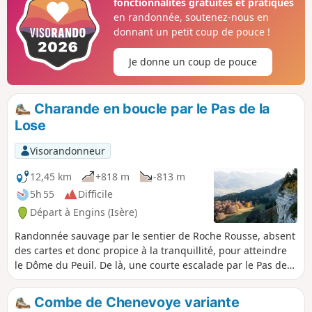
fonctionnalités gratuites et pratiques
en randonnée, soutenez-nous en
donnant un petit coup de pouce !
Je donne un coup de pouce
Charande en boucle par le Pas de la
Lose
Visorandonneur
12,45 km
+818 m
-813 m
5h 55
Difficile
Départ à Engins (Isère)
Randonnée sauvage par le sentier de Roche Rousse, absent
des cartes et donc propice à la tranquillité, pour atteindre
le Dôme du Peuil. De là, une courte escalade par le Pas de
la Loze vous amènera sur le plateau de la Molière, plus
fréquenté, où vous pourrez profiter d'un superbe panorama
Combe de Chenevoye variante
sur les massifs Grenoblois. Le Pas de l'Ours vous permettra