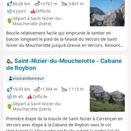
Curé depuis Engins, ou du GR®9 depuis la Tour
80,06 km
+3 767 m
-3 807 m
sans Venin.
4 jours
Difficile
Départ à Saint-Nizier-du-
Moucherotte (Isère)
Boucle relativement facile qui emprunte le sentier en
balcon longeant le pied de la falaise du Vercors de Saint
Nizier du Moucherotte jusqu'à Gresse en Vercors. Remonter
alors sur le plateau par le Col des Bachassons et revenir sur
le GR® via le Pas des Chatons, ensuite rallier Corrençon en
Saint-Nizier-du-Moucherotte - Cabane
Vercors où on aura laissé une voiture.
de Roybon
Visorandonneur
19,93 km
+1 394 m
-1 113 m
9h 40
Difficile
Départ à Saint-Nizier-du-
Moucherotte (Isère)
Première étape de la boucle de Saint Nizier à Corrençon en
Vercors avec étape à la Cabane de Roybon sous le col
Vert.Autant la 1ère partie est facile autant la partie Col de