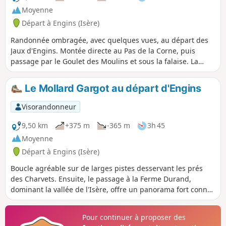
Moyenne
Départ à Engins (Isère)
Randonnée ombragée, avec quelques vues, au départ des
Jaux d'Engins. Montée directe au Pas de la Corne, puis
passage par le Goulet des Moulins et sous la falaise. La
descente s'effectue par le Défilé du Coulou et le classique
Pas du Curé pour revenir aux Jaux d'Engins via le barrage.
Le Mollard Gargot au départ d'Engins
Visorandonneur
9,50 km
+375 m
-365 m
3h 45
Moyenne
Départ à Engins (Isère)
Boucle agréable sur de larges pistes desservant les prés
des Charvets. Ensuite, le passage à la Ferme Durand,
dominant la vallée de l'Isère, offre un panorama fort connu
des Grenoblois.
Pour continuer à proposer des