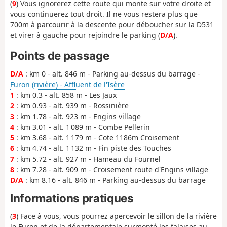
(
9
) Vous ignorerez cette route qui monte sur votre droite et
vous continuerez tout droit. Il ne vous restera plus que
700m à parcourir à la descente pour déboucher sur la D531
et virer à gauche pour rejoindre le parking (
D/A
).
Points de passage
D/A
: km 0 - alt. 846 m - Parking au-dessus du barrage -
Furon (rivière) - Affluent de l'Isère
1
: km 0.3 - alt. 858 m - Les Jaux
2
: km 0.93 - alt. 939 m - Rossinière
3
: km 1.78 - alt. 923 m - Engins village
4
: km 3.01 - alt. 1 089 m - Combe Pellerin
5
: km 3.68 - alt. 1 179 m - Cote 1186m Croisement
6
: km 4.74 - alt. 1 132 m - Fin piste des Touches
7
: km 5.72 - alt. 927 m - Hameau du Fournel
8
: km 7.28 - alt. 909 m - Croisement route d'Engins village
D/A
: km 8.16 - alt. 846 m - Parking au-dessus du barrage
Informations pratiques
(
3
) Face à vous, vous pourrez apercevoir le sillon de la rivière
le Furon et de la départementale surmonté les falaises au-