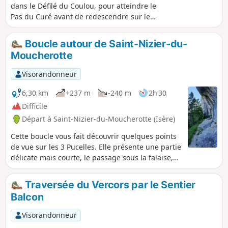
dans le Défilé du Coulou, pour atteindre le
Pas du Curé avant de redescendre sur le
barrage d'Engins puis, en longeant le Furon,
d'atteindre la montée du Pas de la Corne en
Boucle autour de Saint-Nizier-du-
empruntant le GR®9. Attention, présence de
Moucherotte
passages plutôt techniques dans le défilé du
coulou avec et sans mains-courantes. Soyez
Visorandonneur
très vigilants Impossibilité de faire la boucle,
voir les avis
6,30 km
+237 m
-240 m
2h 30
Difficile
Départ à Saint-Nizier-du-Moucherotte (Isère)
Cette boucle vous fait découvrir quelques points
de vue sur les 3 Pucelles. Elle présente une partie
délicate mais courte, le passage sous la falaise,
peu large et abrupt mais tellement beau. (D'où
classement difficile). Vous aurez l'occasion avec
Traversée du Vercors par le Sentier
cette randonnée d'avoir des vues particulières du
Balcon
village de Saint-Nizier-du-Moucherotte, de
l'activité agricole, sans souffrir des montées
Visorandonneur
assez techniques du Pas de la Corne et du Pas du