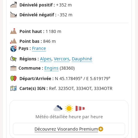
Dénivelé positif :
+ 352 m
Dénivelé négatif :
- 352 m
Point haut :
1 180 m
Point bas :
846 m
Pays :
France
Régions :
Alpes
,
Vercors
,
Dauphiné
Commune :
Engins
(38360)
Départ/Arrivée :
N 45.178495° / E 5.619179°
Carte(s) IGN :
Ref. 3235OT, 3334OT, 3334OTR
Météo détaillée heure par heure
Découvrez Visorando Premium