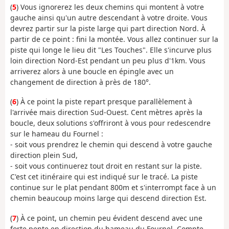
(
5
) Vous ignorerez les deux chemins qui montent à votre
gauche ainsi qu'un autre descendant à votre droite. Vous
devrez partir sur la piste large qui part direction Nord. À
partir de ce point : fini la montée. Vous allez continuer sur la
piste qui longe le lieu dit "Les Touches". Elle s'incurve plus
loin direction Nord-Est pendant un peu plus d'1km. Vous
arriverez alors à une boucle en épingle avec un
changement de direction à près de 180°.
(
6
) À ce point la piste repart presque parallèlement à
l'arrivée mais direction Sud-Ouest. Cent mètres après la
boucle, deux solutions s'offriront à vous pour redescendre
sur le hameau du Fournel :
- soit vous prendrez le chemin qui descend à votre gauche
direction plein Sud,
- soit vous continuerez tout droit en restant sur la piste.
C'est cet itinéraire qui est indiqué sur le tracé. La piste
continue sur le plat pendant 800m et s'interrompt face à un
chemin beaucoup moins large qui descend direction Est.
(
7
) À ce point, un chemin peu évident descend avec une
forte pente en direction du hameau du Fournel. Compte