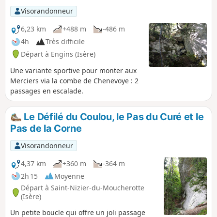
d'accéder à la crête de Charande, idéal point de vue sur le
Visorandonneur
Vercors au coucher du Soleil. Le retour s'effectue par un
chemin facile en sous-bois.
6,23 km
+488 m
-486 m
4h
Très difficile
Départ à Engins (Isère)
Une variante sportive pour monter aux
Merciers via la combe de Chenevoye : 2
passages en escalade.
Le Défilé du Coulou, le Pas du Curé et le
Pas de la Corne
Visorandonneur
4,37 km
+360 m
-364 m
2h 15
Moyenne
Départ à Saint-Nizier-du-Moucherotte
(Isère)
Un petite boucle qui offre un joli passage