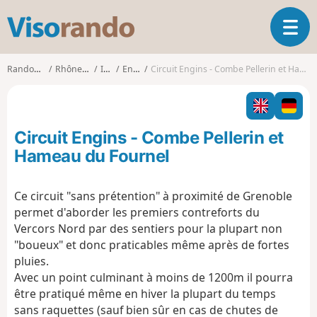
V
O
i
u
s
v
o
Randonnées
Rhône-Alpes
Isère
Engins
Circuit Engins - Combe Pellerin et Hameau du Fournel
r
r
i
a
r
n
l
d
Circuit Engins - Combe Pellerin et
a
o
n
Hameau du Fournel
a
v
Ce circuit "sans prétention" à proximité de Grenoble
i
permet d'aborder les premiers contreforts du
g
a
Vercors Nord par des sentiers pour la plupart non
t
"boueux" et donc praticables même après de fortes
i
pluies.
o
Avec un point culminant à moins de 1200m il pourra
n
être pratiqué même en hiver la plupart du temps
sans raquettes (sauf bien sûr en cas de chutes de