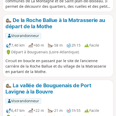
communes de La Montagne et de Saint-Jean-de-Boiseau. Il
permet de découvrir des quartiers, des ruelles et des petits
chemins de la périphérie méconnus.
De la Roche Ballue à la Matrasserie au
départ de la Mothe
Visorandonneur
7,40 km
+60 m
-58 m
2h 15
Facile
Départ à Bouguenais (Loire-Atlantique)
Circuit en boucle en passant par le site de l'ancienne
carrière de la Roche Ballue et du village de la Matrasserie
en partant de la Mothe.
La vallée de Bouguenais de Port
Lavigne à la Bouvre
Visorandonneur
6,47 km
+22 m
-21 m
1h 55
Facile