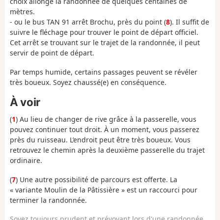
choix allonge la randonnée de quelques centaines de
mètres.
- ou le bus TAN 91 arrêt Brochu, près du point (
8
). Il suffit de
suivre le fléchage pour trouver le point de départ officiel.
Cet arrêt se trouvant sur le trajet de la randonnée, il peut
servir de point de départ.
Par temps humide, certains passages peuvent se révéler
très boueux. Soyez chaussé(e) en conséquence.
À voir
(
1
) Au lieu de changer de rive grâce à la passerelle, vous
pouvez continuer tout droit. À un moment, vous passerez
près du ruisseau. L’endroit peut être très boueux. Vous
retrouvez le chemin après la deuxième passerelle du trajet
ordinaire.
(
7
) Une autre possibilité de parcours est offerte. La
« variante Moulin de la Pâtissière » est un raccourci pour
terminer la randonnée.
Soyez toujours prudent et prévoyant lors d'une randonnée.