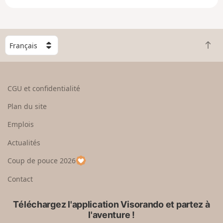
e
e
n
g
C
r
R
h
a
e
o
n
t
i
d
o
s
CGU et confidentialité
u
i
r
s
Plan du site
e
s
n
e
Emplois
h
z
Actualités
a
u
u
n
Coup de pouce 2026
t
p
a
Contact
y
s
Téléchargez l'application Visorando et partez à
l'aventure !