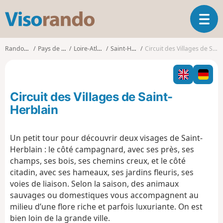
V
O
i
u
s
v
o
Randonnées
Pays de la Loire
Loire-Atlantique
Saint-Herblain
Circuit des Villages de Saint-Herblain
r
r
i
a
r
n
l
d
Circuit des Villages de Saint-
a
o
n
Herblain
a
v
Un petit tour pour découvrir deux visages de Saint-
i
Herblain : le côté campagnard, avec ses près, ses
g
a
champs, ses bois, ses chemins creux, et le côté
t
citadin, avec ses hameaux, ses jardins fleuris, ses
i
voies de liaison. Selon la saison, des animaux
o
sauvages ou domestiques vous accompagnent au
n
milieu d’une flore riche et parfois luxuriante. On est
bien loin de la grande ville.