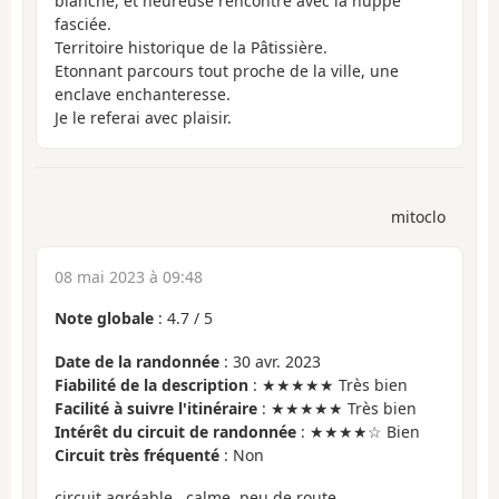
blanche, et heureuse rencontre avec la huppe
fasciée.
Territoire historique de la Pâtissière.
Etonnant parcours tout proche de la ville, une
enclave enchanteresse.
Je le referai avec plaisir.
mitoclo
08 mai 2023 à 09:48
Note globale
:
4.7
/
5
Date de la randonnée
: 30 avr. 2023
Fiabilité de la description
: ★★★★★ Très bien
Facilité à suivre l'itinéraire
: ★★★★★ Très bien
Intérêt du circuit de randonnée
: ★★★★☆ Bien
Circuit très fréquenté
: Non
circuit agréable , calme, peu de route