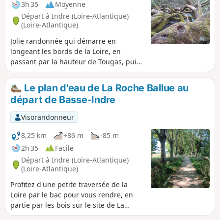
3h 35
Moyenne
Départ à Indre (Loire-Atlantique)
(Loire-Atlantique)
Jolie randonnée qui démarre en
longeant les bords de la Loire, en
passant par la hauteur de Tougas, puis
par les Marais de Tougas, pour
atteindre le plan d'eau de l'ancienne
Le plan d'eau de La Roche Ballue au
carrière de Pont Pierre.
départ de Basse-Indre
Visorandonneur
8,25 km
+86 m
-85 m
2h 35
Facile
Départ à Indre (Loire-Atlantique)
(Loire-Atlantique)
Profitez d'une petite traversée de la
Loire par le bac pour vous rendre, en
partie par les bois sur le site de La
Roche Ballue, une ancienne carrière