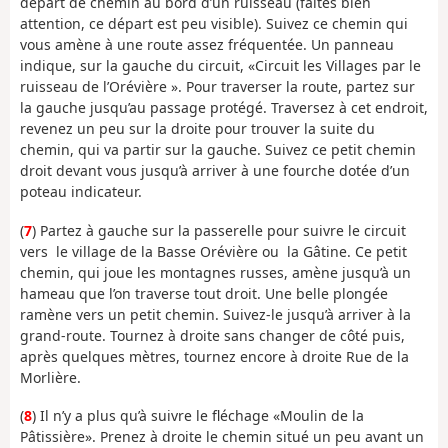
départ de chemin au bord d’un ruisseau (faites bien
attention, ce départ est peu visible). Suivez ce chemin qui
vous amène à une route assez fréquentée. Un panneau
indique, sur la gauche du circuit, «Circuit les Villages par le
ruisseau de l’Orévière ». Pour traverser la route, partez sur
la gauche jusqu’au passage protégé. Traversez à cet endroit,
revenez un peu sur la droite pour trouver la suite du
chemin, qui va partir sur la gauche. Suivez ce petit chemin
droit devant vous jusqu’à arriver à une fourche dotée d’un
poteau indicateur.
(
7
) Partez à gauche sur la passerelle pour suivre le circuit
vers le village de la Basse Orévière ou la Gâtine. Ce petit
chemin, qui joue les montagnes russes, amène jusqu’à un
hameau que l’on traverse tout droit. Une belle plongée
ramène vers un petit chemin. Suivez-le jusqu’à arriver à la
grand-route. Tournez à droite sans changer de côté puis,
après quelques mètres, tournez encore à droite Rue de la
Morlière.
(
8
) Il n’y a plus qu’à suivre le fléchage «Moulin de la
Pâtissière». Prenez à droite le chemin situé un peu avant un