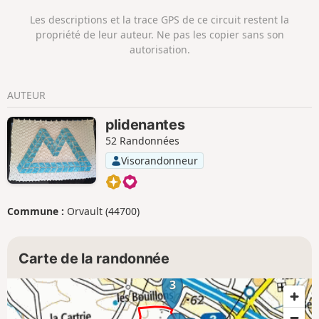
rejoint par des chemins. On trouvera
Les descriptions et la trace GPS de ce circuit restent la
alors "La maison dans la Loire" de Jean-
propriété de leur auteur. Ne pas les copier sans son
Luc Courcoult, puis la "Tour à Plomb". A
autorisation.
pratiquer en toute saison, cet itinéraire
est particulièrement agréable avec les
lumières basses d'hiver.
AUTEUR
plidenantes
52 Randonnées
Visorandonneur
Commune :
Orvault (44700)
Carte de la randonnée
3