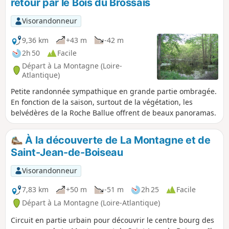
retour par le Bois du Brossais
Visorandonneur
9,36 km
+43 m
-42 m
2h 50
Facile
Départ à La Montagne (Loire-
Atlantique)
Petite randonnée sympathique en grande partie ombragée.
En fonction de la saison, surtout de la végétation, les
belvédères de la Roche Ballue offrent de beaux panoramas.
À la découverte de La Montagne et de
Saint-Jean-de-Boiseau
Visorandonneur
7,83 km
+50 m
-51 m
2h 25
Facile
Départ à La Montagne (Loire-Atlantique)
Circuit en partie urbain pour découvrir le centre bourg des