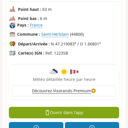
Point haut :
63 m
Point bas :
6 m
Pays :
France
Commune :
Saint-Herblain
(44800)
Départ/Arrivée :
N 47.219083° / O 1.66801°
Carte(s) IGN :
Ref. 1223SB
Météo détaillée heure par heure
Découvrez Visorando Premium
Ouvrir dans l'app