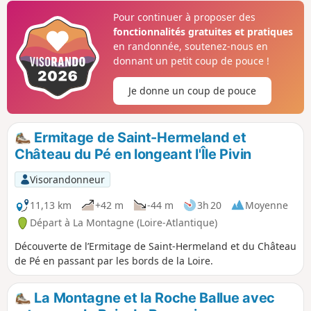
transformée en base de loisirs.À noter
Pour continuer à proposer des
que l'accès à la base de loisirs n'est
fonctionnalités gratuites et pratiques
possible gratuitement que hors saison
en randonnée, soutenez-nous en
estivale, de septembre à mi-juin.
donnant un petit coup de pouce !
Je donne un coup de pouce
Ermitage de Saint-Hermeland et
Château du Pé en longeant l'Île Pivin
Visorandonneur
11,13 km
+42 m
-44 m
3h 20
Moyenne
Départ à La Montagne (Loire-Atlantique)
Découverte de l’Ermitage de Saint-Hermeland et du Château
de Pé en passant par les bords de la Loire.
La Montagne et la Roche Ballue avec