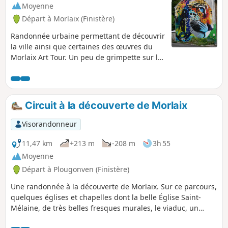
Moyenne
Départ à Morlaix (Finistère)
Randonnée urbaine permettant de découvrir
la ville ainsi que certaines des œuvres du
Morlaix Art Tour. Un peu de grimpette sur la
fin pour accéder au collège du Château et la
gare mais rien de très difficile.
Circuit à la découverte de Morlaix
Visorandonneur
11,47 km
+213 m
-208 m
3h 55
Moyenne
Départ à Plougonven (Finistère)
Une randonnée à la découverte de Morlaix. Sur ce parcours,
quelques églises et chapelles dont la belle Église Saint-
Mélaine, de très belles fresques murales, le viaduc, un
beau lavoir et quelques fontaines, de très nombreuses