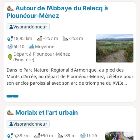
de la forêt des alentours de La Feuillée.
Autour de l'Abbaye du Relecq à
Plounéour-Ménez
Visorandonneur
18,95 km
+257 m
-253 m
6h 10
Moyenne
Départ à Plounéour-Ménez
(Finistère)
Dans le Parc Naturel Régional d'Armorique, au pied des
Monts d'Arrée, au départ de Plounéour-Menez, célèbre pour
son enclos paroissial avec son arc de triomphe du XVIIe
siècle, ce circuit vous mènera, par des chemins creux et des
hameaux pittoresques, au Relecq connu pour sa belle
abbaye fondée en 1132. Vous pourrez y voir une grande
église romane, les vestiges d'un cloître, un étang et
Morlaix et l'art urbain
d'anciens jardins entourés de douves. Le parcours se
poursuit sur les crêtes.
Visorandonneur
5,88 km
+90 m
-89 m
1h 55