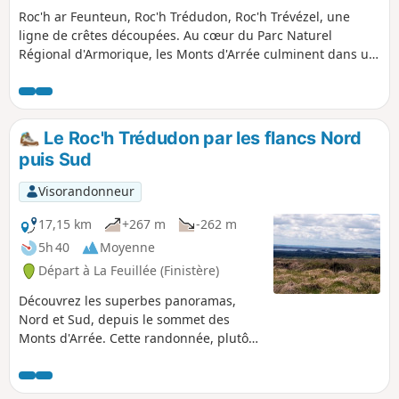
Roc'h ar Feunteun, Roc'h Trédudon, Roc'h Trévézel, une
ligne de crêtes découpées. Au cœur du Parc Naturel
Régional d'Armorique, les Monts d'Arrée culminent dans un
paysage de landes, de bruyères et d'ajoncs. De ces
paysages, se dégage une impression surprenante,
empreinte à la fois d'irréel, de mystère mais aussi
d’authenticité, que nous connaissons bien en Bretagne
Le Roc'h Trédudon par les flancs Nord
intérieure.
puis Sud
Visorandonneur
17,15 km
+267 m
-262 m
5h 40
Moyenne
Départ à La Feuillée (Finistère)
Découvrez les superbes panoramas,
Nord et Sud, depuis le sommet des
Monts d'Arrée. Cette randonnée, plutôt
tonique, parcourt la lande des crêtes,
traverse le petit bourg de Plounéour-
Ménez, puis aborde les chemins boisés