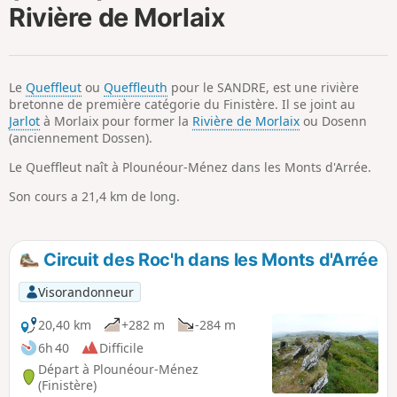
Rivière de Morlaix
i
m
p
Le
Queffleut
ou
Queffleuth
pour le SANDRE, est une rivière
bretonne de première catégorie du Finistère. Il se joint au
Jarlot
à Morlaix pour former la
Rivière de Morlaix
ou Dosenn
(anciennement Dossen).
Le Queffleut naît à Plounéour-Ménez dans les Monts d'Arrée.
Son cours a 21,4 km de long.
Circuit des Roc'h dans les Monts d'Arrée
Visorandonneur
20,40 km
+282 m
-284 m
6h 40
Difficile
Départ à Plounéour-Ménez
(Finistère)