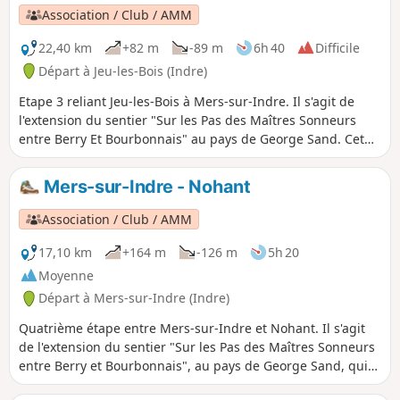
Association / Club / AMM
22,40 km
+82 m
-89 m
6h 40
Difficile
Départ à Jeu-les-Bois (Indre)
Etape 3 reliant Jeu-les-Bois à Mers-sur-Indre. Il s'agit de
l'extension du sentier "Sur les Pas des Maîtres Sonneurs
entre Berry Et Bourbonnais" au pays de George Sand. Cet
itinéraire parcourt les lieux décrit dans les dernières
veillées du roman "Les Maîtres Sonneurs" mais également
Mers-sur-Indre - Nohant
les deux romans "La Mare au Diable" et "Le Moulin
D'Angibault".
Association / Club / AMM
17,10 km
+164 m
-126 m
5h 20
Moyenne
Départ à Mers-sur-Indre (Indre)
Quatrième étape entre Mers-sur-Indre et Nohant. Il s'agit
de l'extension du sentier "Sur les Pas des Maîtres Sonneurs
entre Berry et Bourbonnais", au pays de George Sand, qui
parcourt les lieux décrits dans les dernières veillées du