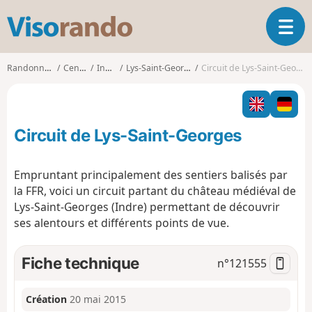
V
O
i
u
s
v
o
Randonnées
Centre
Indre
Lys-Saint-Georges
Circuit de Lys-Saint-Georges
r
r
i
a
r
n
l
d
Circuit de Lys-Saint-Georges
a
o
n
a
Empruntant principalement des sentiers balisés par
v
la FFR, voici un circuit partant du château médiéval de
i
Lys-Saint-Georges (Indre) permettant de découvrir
g
ses alentours et différents points de vue.
a
t
i
Fiche technique
n°
121555
o
n
Création
20 mai 2015