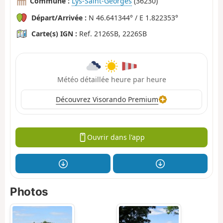
Commune :
Lys-Saint-Georges
(36230)
Départ/Arrivée :
N 46.641344° / E 1.822353°
Carte(s) IGN :
Ref. 2126SB, 2226SB
Météo détaillée heure par heure
Découvrez Visorando Premium
Ouvrir dans l'app
Photos