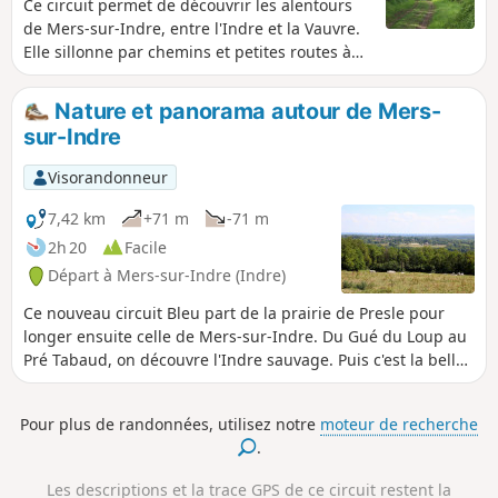
Ce circuit permet de découvrir les alentours
de Mers-sur-Indre, entre l'Indre et la Vauvre.
Elle sillonne par chemins et petites routes à
travers un maillage de haies et de prairies
variées, paysages caractéristiques du bocage
Nature et panorama autour de Mers-
du Boischaut Sud. Elle se termine au milieu
sur-Indre
de différents étangs privés.
Visorandonneur
7,42 km
+71 m
-71 m
2h 20
Facile
Départ à Mers-sur-Indre (Indre)
Ce nouveau circuit Bleu part de la prairie de Presle pour
longer ensuite celle de Mers-sur-Indre. Du Gué du Loup au
Pré Tabaud, on découvre l'Indre sauvage. Puis c'est la belle
montée progressive des coteaux, du bois de la Taille du
Plessis au Plessis d'en haut. Après la traversée de la Pièce
Pour plus de randonnées, utilisez notre
moteur de recherche
du Frêne, on redescend les coteaux des Peux à Presle.
.
Les descriptions et la trace GPS de ce circuit restent la