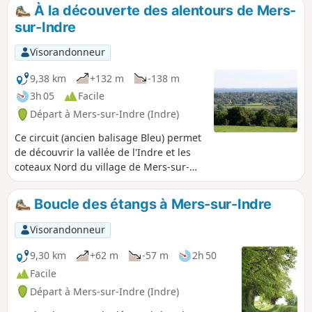
roman "Les Maîtres" Sonneurs, mais également les deux
À la découverte des alentours de Mers-
romans "La Mare au Diable" et "le Moulin d'Angibault".
sur-Indre
Visorandonneur
9,38 km
+132 m
-138 m
3h 05
Facile
Départ à Mers-sur-Indre (Indre)
Ce circuit (ancien balisage Bleu) permet
de découvrir la vallée de l'Indre et les
coteaux Nord du village de Mers-sur-
Indre.
Boucle des étangs à Mers-sur-Indre
Visorandonneur
9,30 km
+62 m
-57 m
2h 50
Facile
Départ à Mers-sur-Indre (Indre)