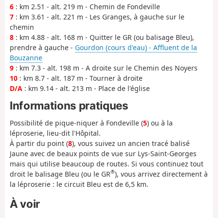
6
: km 2.51 - alt. 219 m - Chemin de Fondeville
7
: km 3.61 - alt. 221 m - Les Granges, à gauche sur le
chemin
8
: km 4.88 - alt. 168 m - Quitter le GR (ou balisage Bleu),
prendre à gauche -
Gourdon (cours d'eau) - Affluent de la
Bouzanne
9
: km 7.3 - alt. 198 m - A droite sur le Chemin des Noyers
10
: km 8.7 - alt. 187 m - Tourner à droite
D/A
: km 9.14 - alt. 213 m - Place de l'église
Informations pratiques
Possibilité de pique-niquer à Fondeville (
5
) ou à la
léproserie, lieu-dit l'Hôpital.
À partir du point (
8
), vous suivez un ancien tracé balisé
Jaune avec de beaux points de vue sur Lys-Saint-Georges
mais qui utilise beaucoup de routes. Si vous continuez tout
®
droit le balisage Bleu (ou le GR
), vous arrivez directement à
la léproserie : le circuit Bleu est de 6,5 km.
À voir