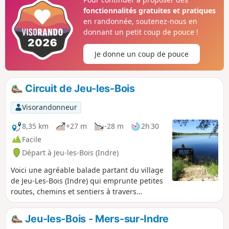
fonctionnalités gratuites et pratiques
en randonnée, soutenez-nous en
donnant un petit coup de pouce !
Je donne un coup de pouce
Circuit de Jeu-les-Bois
Visorandonneur
8,35 km
+27 m
-28 m
2h 30
Facile
Départ à Jeu-les-Bois (Indre)
Voici une agréable balade partant du village
de Jeu-Les-Bois (Indre) qui emprunte petites
routes, chemins et sentiers à travers
champs, prairies et forêts autour de l’Étang
de Lys-Saint-Georges.
Jeu-les-Bois - Mers-sur-Indre