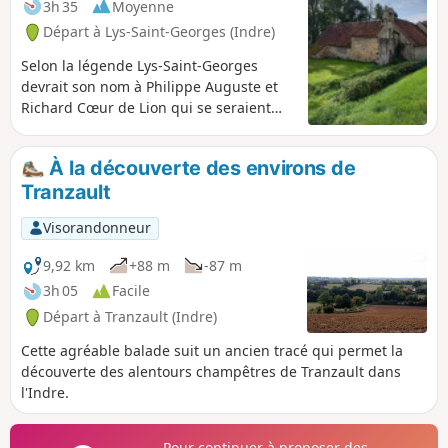
3h 35
Moyenne
Départ à Lys-Saint-Georges (Indre)
Selon la légende Lys-Saint-Georges
devrait son nom à Philippe Auguste et
Richard Cœur de Lion qui se seraient
réconciliés dans ce village. Associant le
lys de France et Saint-Georges, Saint
À la découverte des environs de
Patron de l'Angleterre on obtient Lys-
Tranzault
Saint-Georges. Son château du XIVe
siècle, vestige d'un ancien château fort
Visorandonneur
de onze tours fut restauré puis modifié
au XIXe siècle. Ce château a appartenu à
9,92 km
+88 m
-87 m
Bertrand du Lys et fut racheté en 1430
3h 05
Facile
par Jacques Cœur. Il appartient depuis
Départ à Tranzault (Indre)
plus d'un siècle au Comte de Reviers.
Cette agréable balade suit un ancien tracé qui permet la
découverte des alentours champêtres de Tranzault dans
l'Indre.
Pour continuer à proposer des