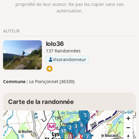
propriété de leur auteur. Ne pas les copier sans son
autorisation.
AUTEUR
lolo36
137 Randonnées
Visorandonneur
Commune :
Le Poinçonnet (36330)
Carte de la randonnée
4
5
6
3
2
10
1
7