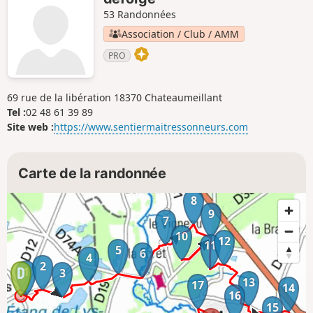
53 Randonnées
Association / Club / AMM
PRO
69 rue de la libération 18370 Chateaumeillant
Tel :
02 48 61 39 89
Site web :
https://www.sentiermaitressonneurs.com
Carte de la randonnée
8
9
7
10
12
11
5
6
4
2
1
3
13
17
14
16
15