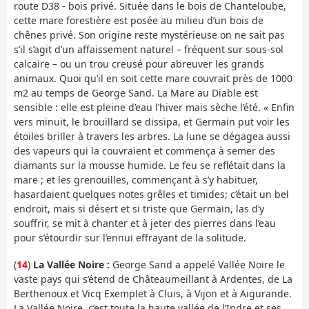
route D38 - bois privé. Située dans le bois de Chanteloube,
cette mare forestière est posée au milieu d’un bois de
chênes privé. Son origine reste mystérieuse on ne sait pas
s’il s’agit d’un affaissement naturel – fréquent sur sous-sol
calcaire – ou un trou creusé pour abreuver les grands
animaux. Quoi qu’il en soit cette mare couvrait près de 1000
m2 au temps de George Sand. La Mare au Diable est
sensible : elle est pleine d’eau l’hiver mais sèche l’été. « Enfin
vers minuit, le brouillard se dissipa, et Germain put voir les
étoiles briller à travers les arbres. La lune se dégagea aussi
des vapeurs qui la couvraient et commença à semer des
diamants sur la mousse humide. Le feu se reflétait dans la
mare ; et les grenouilles, commençant à s’y habituer,
hasardaient quelques notes grêles et timides; c’était un bel
endroit, mais si désert et si triste que Germain, las d’y
souffrir, se mit à chanter et à jeter des pierres dans l’eau
pour s’étourdir sur l’ennui effrayant de la solitude.
(
14
)
La Vallée Noire :
George Sand a appelé Vallée Noire le
vaste pays qui s’étend de Châteaumeillant à Ardentes, de La
Berthenoux et Vicq Exemplet à Cluis, à Vijon et à Aigurande.
La Vallée Noire, c’est toute la haute vallée de l’Indre et ses