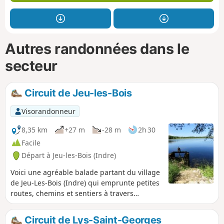
Autres randonnées dans le
secteur
Circuit de Jeu-les-Bois
Visorandonneur
8,35 km
+27 m
-28 m
2h 30
Facile
Départ à Jeu-les-Bois (Indre)
Voici une agréable balade partant du village
de Jeu-Les-Bois (Indre) qui emprunte petites
routes, chemins et sentiers à travers
champs, prairies et forêts autour de l’Étang
de Lys-Saint-Georges.
Circuit de Lys-Saint-Georges