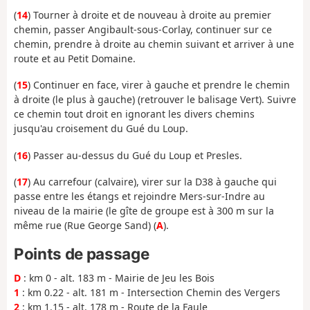
(
14
) Tourner à droite et de nouveau à droite au premier
chemin, passer Angibault-sous-Corlay, continuer sur ce
chemin, prendre à droite au chemin suivant et arriver à une
route et au Petit Domaine.
(
15
) Continuer en face, virer à gauche et prendre le chemin
à droite (le plus à gauche) (retrouver le balisage Vert). Suivre
ce chemin tout droit en ignorant les divers chemins
jusqu'au croisement du Gué du Loup.
(
16
) Passer au-dessus du Gué du Loup et Presles.
(
17
) Au carrefour (calvaire), virer sur la D38 à gauche qui
passe entre les étangs et rejoindre Mers-sur-Indre au
niveau de la mairie (le gîte de groupe est à 300 m sur la
même rue (Rue George Sand) (
A
).
Points de passage
D
: km 0 - alt. 183 m - Mairie de Jeu les Bois
1
: km 0.22 - alt. 181 m - Intersection Chemin des Vergers
2
: km 1.15 - alt. 178 m - Route de la Faule