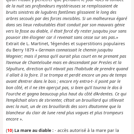
de la nuit ses profondeurs mystérieuses se remplissaient de
bruits sinistres de lugubres fantômes glissaient le long des
arbres secoués par des forces invisibles. Si un malheureux égaré
dans ses lieux redoutables était conduit par son mauvais génie
vers la fosse au diable, il était forcé d’y rester jusqu’au jour sans
pouvoir s’en éloigner car il revenait sans cesse sur ses pas
.»
Extrait de L. Martinet, ‘légendes et superstitions populaires
du Berry 1879 «
Germain connaissait le chemin jusqu’au
Magnier; mais il pensa qu’il aurait plus court en ne prenant pas
l’avenue de Chanteloube mais en descendant par Presles et la
Sépulture, direction qu’il n’avait pas l’habitude de prendre quand
il allait à la foire. Il se trompa et perdit encore un peu de temps
avant d’entrer dans le bois ; encore n’y entra-t- il point par le
bon côté, et il ne s’en aperçut pas, si bien qu’il tourna le dos à
Fourche et gagna beaucoup plus haut du côté d’Ardentes. Ce qui
l’empêchait alors de s’orienter, c’était un brouillard qui s’élevait
avec la nuit, un de ces brouillards des soirs d’automne que la
blancheur du clair de lune rend plus vagues et plus trompeurs
encore
».
(
10
)
La mare au diable :
- accès autorisé à la mare par la