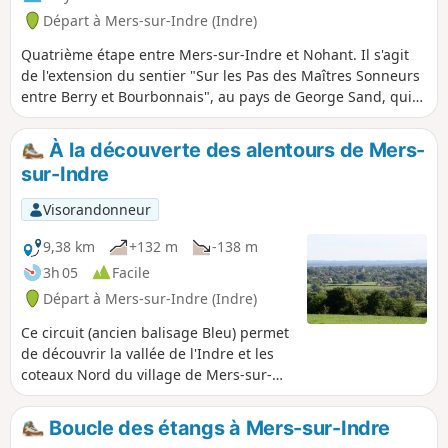
Départ à Mers-sur-Indre (Indre)
Quatrième étape entre Mers-sur-Indre et Nohant. Il s'agit
de l'extension du sentier "Sur les Pas des Maîtres Sonneurs
entre Berry et Bourbonnais", au pays de George Sand, qui
parcourt les lieux décrits dans les dernières veillées du
roman "Les Maîtres" Sonneurs, mais également les deux
À la découverte des alentours de Mers-
romans "La Mare au Diable" et "le Moulin d'Angibault".
sur-Indre
Visorandonneur
9,38 km
+132 m
-138 m
3h 05
Facile
Départ à Mers-sur-Indre (Indre)
Ce circuit (ancien balisage Bleu) permet
de découvrir la vallée de l'Indre et les
coteaux Nord du village de Mers-sur-
Indre.
Boucle des étangs à Mers-sur-Indre