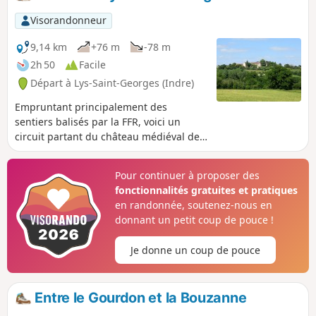
Visorandonneur
9,14 km
+76 m
-78 m
2h 50
Facile
Départ à Lys-Saint-Georges (Indre)
Empruntant principalement des
sentiers balisés par la FFR, voici un
circuit partant du château médiéval de
Lys-Saint-Georges (Indre) permettant de
découvrir ses alentours et différents
Pour continuer à proposer des
points de vue.
fonctionnalités gratuites et pratiques
en randonnée, soutenez-nous en
donnant un petit coup de pouce !
Je donne un coup de pouce
Entre le Gourdon et la Bouzanne