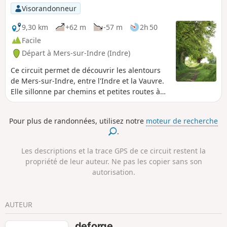
Visorandonneur
9,30 km
+62 m
-57 m
2h 50
Facile
Départ à Mers-sur-Indre (Indre)
Ce circuit permet de découvrir les alentours
de Mers-sur-Indre, entre l'Indre et la Vauvre.
Elle sillonne par chemins et petites routes à
travers un maillage de haies et de prairies
variées, paysages caractéristiques du bocage
Pour plus de randonnées, utilisez notre
moteur de recherche
du Boischaut Sud. Elle se termine au milieu
.
de différents étangs privés.
Les descriptions et la trace GPS de ce circuit restent la
propriété de leur auteur. Ne pas les copier sans son
autorisation.
AUTEUR
deforge