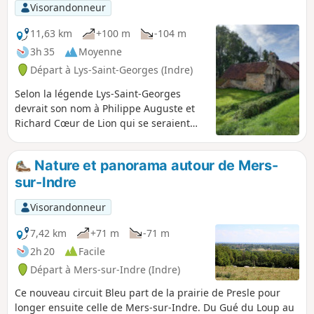
Visorandonneur
11,63 km
+100 m
-104 m
3h 35
Moyenne
Départ à Lys-Saint-Georges (Indre)
Selon la légende Lys-Saint-Georges
devrait son nom à Philippe Auguste et
Richard Cœur de Lion qui se seraient
réconciliés dans ce village. Associant le
lys de France et Saint-Georges, Saint
Nature et panorama autour de Mers-
Patron de l'Angleterre on obtient Lys-
sur-Indre
Saint-Georges. Son château du XIVe
siècle, vestige d'un ancien château fort
Visorandonneur
de onze tours fut restauré puis modifié
au XIXe siècle. Ce château a appartenu à
7,42 km
+71 m
-71 m
Bertrand du Lys et fut racheté en 1430
2h 20
Facile
par Jacques Cœur. Il appartient depuis
Départ à Mers-sur-Indre (Indre)
plus d'un siècle au Comte de Reviers.
Ce nouveau circuit Bleu part de la prairie de Presle pour
longer ensuite celle de Mers-sur-Indre. Du Gué du Loup au