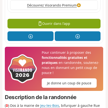
Découvrez Visorando Premium
Ouvrir dans l'app
Pour continuer à proposer des
fonctionnalités gratuites et
pratiques
en randonnée, soutenez-
nous en donnant un petit coup de
pouce !
Je donne un coup de pouce
Description de la randonnée
(
D
) Dos à la mairie de
Jeu-les-Bois
, bifurquer à gauche Rue