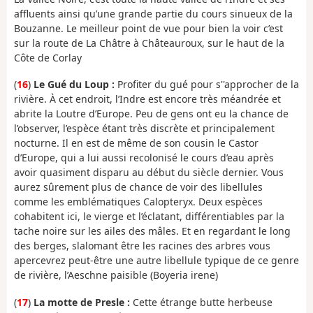
affluents ainsi qu’une grande partie du cours sinueux de la
Bouzanne. Le meilleur point de vue pour bien la voir c’est
sur la route de La Châtre à Châteauroux, sur le haut de la
Côte de Corlay
(
16
)
Le Gué du Loup :
Profiter du gué pour s''approcher de la
rivière. À cet endroit, l’Indre est encore très méandrée et
abrite la Loutre d’Europe. Peu de gens ont eu la chance de
l’observer, l’espèce étant très discrète et principalement
nocturne. Il en est de même de son cousin le Castor
d’Europe, qui a lui aussi recolonisé le cours d’eau après
avoir quasiment disparu au début du siècle dernier. Vous
aurez sûrement plus de chance de voir des libellules
comme les emblématiques Calopteryx. Deux espèces
cohabitent ici, le vierge et l’éclatant, différentiables par la
tache noire sur les ailes des mâles. Et en regardant le long
des berges, slalomant être les racines des arbres vous
apercevrez peut-être une autre libellule typique de ce genre
de rivière, l’Aeschne paisible (Boyeria irene)
(
17
)
La motte de Presle :
Cette étrange butte herbeuse