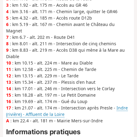
3
: km 1.92 - alt. 175 m - Accès au GR 46
4
: km 3.16 - alt. 171 m - Chemin large, quitter le GR46
5
: km 4.32 - alt. 185 m - Accès route D12b
6
: km 5.19 - alt. 167 m - Chemin avant le Château du
Magnet
7
: km 6.7 - alt. 202 m - Route D41
8
: km 8.01 - alt. 211 m - Intersection de cinq chemins
9
: km 8.83 - alt. 219 m - Accès D38 qui mène à la Mare au
Diable
10
: km 10.15 - alt. 224 m - Mare au Diable
11
: km 12.58 - alt. 225 m - Chemin de Tarde
12
: km 13.15 - alt. 229 m - Le Tarde
13
: km 15.34 - alt. 237 m - Plessis d'en haut
14
: km 17.01 - alt. 246 m - Intersection vers le Corlay
15
: km 18.28 - alt. 197 m - Le Petit Domaine
16
: km 19.69 - alt. 174 m - Gué du Loup
17
: km 21.07 - alt. 174 m - Intersection après Presle -
Indre
(rivière) - Affluent de la Loire
A
: km 22.4 - alt. 181 m - Mairie Mers-sur-Indre
Informations pratiques