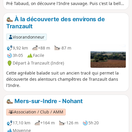
Pré Tabaud, on découvre l'Indre sauvage. Puis c'est la belle
montée progressive des coteaux, du bois de la Taille du
Plessis au Plessis d'en haut. Après la traversée de la Pièce
À la découverte des environs de
du Frêne, on redescend les coteaux des Peux à Presle.
Tranzault
Visorandonneur
9,92 km
+88 m
-87 m
3h 05
Facile
Départ à Tranzault (Indre)
Cette agréable balade suit un ancien tracé qui permet la
découverte des alentours champêtres de Tranzault dans
l'Indre.
Mers-sur-Indre - Nohant
Association / Club / AMM
17,10 km
+164 m
-126 m
5h 20
Moyenne