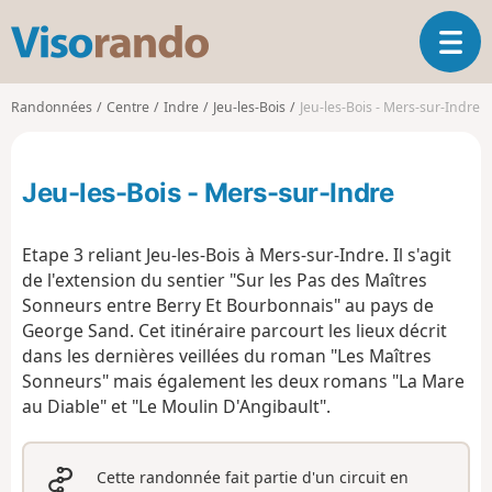
V
O
i
u
s
v
o
Randonnées
Centre
Indre
Jeu-les-Bois
Jeu-les-Bois - Mers-sur-Indre
r
r
i
a
r
n
Jeu-les-Bois - Mers-sur-Indre
l
d
a
o
n
Etape 3 reliant Jeu-les-Bois à Mers-sur-Indre. Il s'agit
a
de l'extension du sentier "Sur les Pas des Maîtres
v
Sonneurs entre Berry Et Bourbonnais" au pays de
i
g
George Sand. Cet itinéraire parcourt les lieux décrit
a
dans les dernières veillées du roman "Les Maîtres
t
Sonneurs" mais également les deux romans "La Mare
i
au Diable" et "Le Moulin D'Angibault".
o
n
Cette randonnée fait partie d'un circuit en