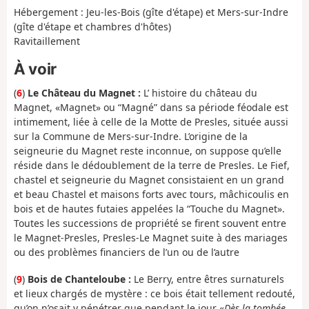
Hébergement : Jeu-les-Bois (gîte d'étape) et Mers-sur-Indre
(gîte d'étape et chambres d'hôtes)
Ravitaillement
À voir
(
6
)
Le Château du Magnet :
L’ histoire du château du
Magnet, «Magnet» ou “Magné” dans sa période féodale est
intimement, liée à celle de la Motte de Presles, située aussi
sur la Commune de Mers-sur-Indre. L’origine de la
seigneurie du Magnet reste inconnue, on suppose qu’elle
réside dans le dédoublement de la terre de Presles. Le Fief,
chastel et seigneurie du Magnet consistaient en un grand
et beau Chastel et maisons forts avec tours, mâchicoulis en
bois et de hautes futaies appelées la “Touche du Magnet».
Toutes les successions de propriété se firent souvent entre
le Magnet-Presles, Presles-Le Magnet suite à des mariages
ou des problèmes financiers de l’un ou de l’autre
(
9
)
Bois de Chanteloube :
Le Berry, entre êtres surnaturels
et lieux chargés de mystère : ce bois était tellement redouté,
qu’on n’osait y pénétrer que pendant le jour «
Dès la tombée