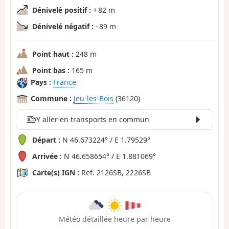
Dénivelé positif :
+ 82 m
Dénivelé négatif :
- 89 m
Point haut :
248 m
Point bas :
165 m
Pays :
France
Commune :
Jeu-les-Bois
(36120)
Y aller en transports en commun
Départ :
N 46.673224° / E 1.79529°
Arrivée :
N 46.658654° / E 1.881069°
Carte(s) IGN :
Ref. 2126SB, 2226SB
Météo détaillée heure par heure