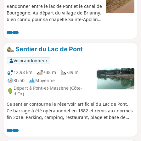
Randonner entre le lac de Pont et le canal de
Bourgogne. Au départ du village de Brianny,
bien connu pour sa chapelle Sainte-Apolline
et ses fresques de danses macabres du XVe
siècle, vous cheminerez ensuite sur une
partie du sentier Bibracte Alésia, dans les
villages de Montigny-sur-Armançon et
Sentier du Lac de Pont
Villeneuve-sous-Charigny traversés par le
chemins des Oiseaux. La quiétude du canal
Visorandonneur
de Bourgogne vous accompagnera avant de
reprendre le sentier Bibracte Alésia pour un
12,98 km
+38 m
-39 m
retour sur Brianny.
3h 50
Moyenne
Départ à Pont-et-Massène (Côte-
d'Or)
Ce sentier contourne le réservoir artificiel du Lac de Pont.
Ce barrage à été opérationnel en 1882 et remis aux normes
fin 2018. Parking, camping, restaurant, plage et base de
loisirs sont d'actualité. Une passerelles et des escaliers
permettent de rejoindre la digue et le sentier rive droite.
Autres modifications en cours suite à la sécheresse de 2018.