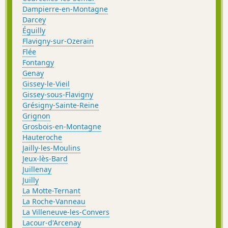
Dampierre-en-Montagne
Darcey
Éguilly
Flavigny-sur-Ozerain
Flée
Fontangy
Genay
Gissey-le-Vieil
Gissey-sous-Flavigny
Grésigny-Sainte-Reine
Grignon
Grosbois-en-Montagne
Hauteroche
Jailly-les-Moulins
Jeux-lès-Bard
Juillenay
Juilly
La Motte-Ternant
La Roche-Vanneau
La Villeneuve-les-Convers
Lacour-d'Arcenay