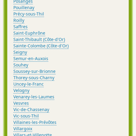
Posanges
Pouillenay
Précy-sous-Thil
Roilly
Saffres
Saint-Euphrône
Saint-Thibault (Côte-d'Or)
Sainte-Colombe (Côte-d'Or)
Seigny
Semur-en-Auxois
Souhey
Soussey-sur-Brionne
Thorey-sous-Charny
Uncey-le-Franc
Velogny
Venarey-les-Laumes
Vesvres
Vic-de-Chassenay
Vic-sous-Thil
Villaines-les-Prévôtes
Villargoix
Villars-et-Villenotte