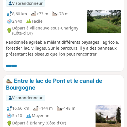
Visorandonneur
8,60 km
+73 m
-78 m
2h 40
Facile
Départ à Villeneuve-sous-Charigny
(Côte-d'Or)
Randonnée agréable mêlant différents paysages : agricole,
forestier, lac, villages. Sur le parcours, il y a des panneaux
présentant les oiseaux que l'on peut rencontrer
Entre le lac de Pont et le canal de
Bourgogne
Visorandonneur
16,66 km
+144 m
-148 m
5h 10
Moyenne
Départ à Brianny (Côte-d'Or)