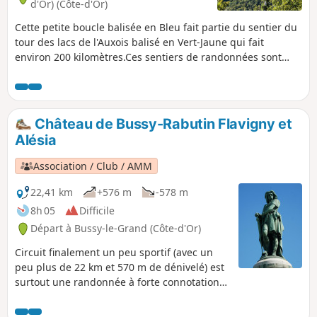
d'Or) (Côte-d'Or)
Cette petite boucle balisée en Bleu fait partie du sentier du
tour des lacs de l'Auxois balisé en Vert-Jaune qui fait
environ 200 kilomètres.Ces sentiers de randonnées sont
entretenus et balisés par les 5 baliseurs de l'association
Rando-Gym-Civry affiliée au CDRP21.Cette randonnée d'une
durée d'une demi-journée vous permettra de découvrir le
joli village médiéval de Mont-Saint-Jean et, depuis les
Château de Bussy-Rabutin Flavigny et
hauteurs, les beaux points de vue sur l'Auxois à l'Est, sur le
Alésia
Morvan au Sud et à l'Ouest.
Association / Club / AMM
22,41 km
+576 m
-578 m
8h 05
Difficile
Départ à Bussy-le-Grand (Côte-d'Or)
Circuit finalement un peu sportif (avec un
peu plus de 22 km et 570 m de dénivelé) est
surtout une randonnée à forte connotation
patrimoniale. Ce sera l'occasion de traverser
des espaces assez ouverts et en même