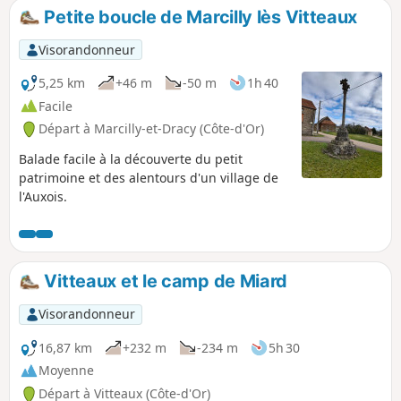
Ce 11 Octobre 2018 : plongeoir et plage ont été démolis et
Petite boucle de Marcilly lès Vitteaux
seront réhabilités. Prévision d'une passerelle flottante qui
desservira les zones d'activités.
Visorandonneur
5,25 km
+46 m
-50 m
1h 40
Facile
Départ à Marcilly-et-Dracy (Côte-d'Or)
Balade facile à la découverte du petit
patrimoine et des alentours d'un village de
l'Auxois.
Vitteaux et le camp de Miard
Visorandonneur
16,87 km
+232 m
-234 m
5h 30
Moyenne
Départ à Vitteaux (Côte-d'Or)