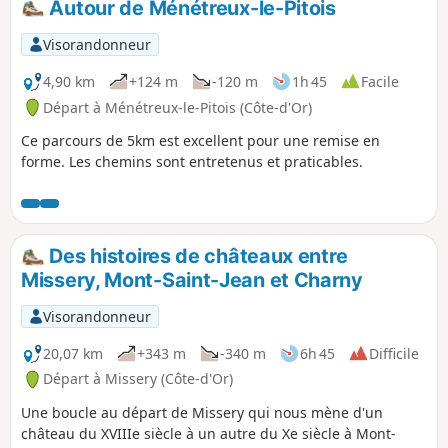
Autour de Ménétreux-le-Pitois
Visorandonneur
4,90 km
+124 m
-120 m
1h 45
Facile
Départ à Ménétreux-le-Pitois (Côte-d'Or)
Ce parcours de 5km est excellent pour une remise en
forme. Les chemins sont entretenus et praticables.
Des histoires de châteaux entre
Missery, Mont-Saint-Jean et Charny
Visorandonneur
20,07 km
+343 m
-340 m
6h 45
Difficile
Départ à Missery (Côte-d'Or)
Une boucle au départ de Missery qui nous mène d'un
château du XVIIIe siècle à un autre du Xe siècle à Mont-