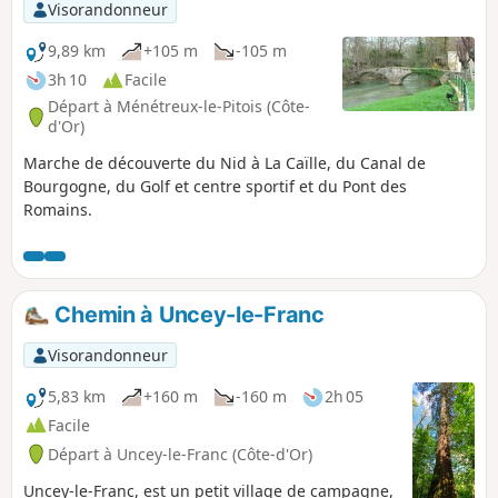
bien entretenus. Ce tracé, très bien
Visorandonneur
balisé en Jaune, est décrit également
dans les fiches de l'Office du Tourisme
9,89 km
+105 m
-105 m
de Précy-sous-Thil.
3h 10
Facile
Départ à Ménétreux-le-Pitois (Côte-
d'Or)
Marche de découverte du Nid à La Caïlle, du Canal de
Bourgogne, du Golf et centre sportif et du Pont des
Romains.
Chemin à Uncey-le-Franc
Visorandonneur
5,83 km
+160 m
-160 m
2h 05
Facile
Départ à Uncey-le-Franc (Côte-d'Or)
Uncey-le-Franc, est un petit village de campagne,