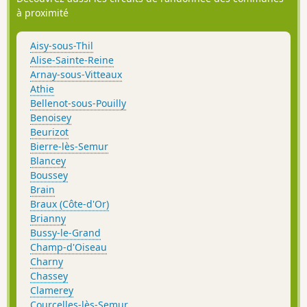
à proximité
Aisy-sous-Thil
Alise-Sainte-Reine
Arnay-sous-Vitteaux
Athie
Bellenot-sous-Pouilly
Benoisey
Beurizot
Bierre-lès-Semur
Blancey
Boussey
Brain
Braux (Côte-d'Or)
Brianny
Bussy-le-Grand
Champ-d'Oiseau
Charny
Chassey
Clamerey
Courcelles-lès-Semur