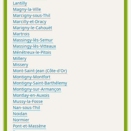
Lantilly
Magny-la-Ville
Marcigny-sous-Thil
Marcilly-et-Dracy
Marigny-le-Cahouët
Martrois
Massingy-lès-Semur
Massingy-lès-Vitteaux
Ménétreux-le-Pitois
Millery
Missery
Mont-Saint-Jean (Côte-d'Or)
Montigny-Montfort
Montigny-Saint-Barthélemy
Montigny-sur-Armançon
Montlay-en-Auxois
Mussy-la-Fosse
Nan-sous-Thil
Noidan
Normier
Pont-et-Massène