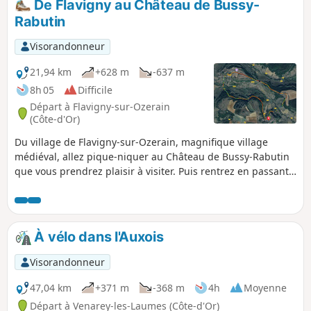
De Flavigny au Château de Bussy-
Rabutin
Visorandonneur
21,94 km
+628 m
-637 m
8h 05
Difficile
Départ à Flavigny-sur-Ozerain
(Côte-d'Or)
Du village de Flavigny-sur-Ozerain, magnifique village
médiéval, allez pique-niquer au Château de Bussy-Rabutin
que vous prendrez plaisir à visiter. Puis rentrez en passant
par Alise-Sainte-Reine, haut-lieu de la Guerre des Gaules et
rendez visite à Vercingétorix.
À vélo dans l'Auxois
Visorandonneur
47,04 km
+371 m
-368 m
4h
Moyenne
Départ à Venarey-les-Laumes (Côte-d'Or)