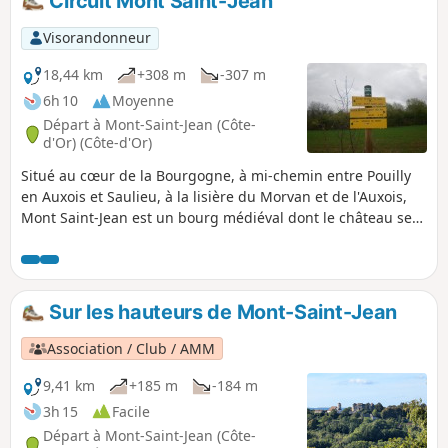
Circuit Mont Saint-Jean
Visorandonneur
18,44 km
+308 m
-307 m
6h 10
Moyenne
Départ à Mont-Saint-Jean (Côte-
d'Or) (Côte-d'Or)
Situé au cœur de la Bourgogne, à mi-chemin entre Pouilly
en Auxois et Saulieu, à la lisière du Morvan et de l'Auxois,
Mont Saint-Jean est un bourg médiéval dont le château se
dresse à 490 m sur un éperon rocheux et surveille une
large vallée où coulent le Doran et le Serein. Son point
culminant s'élève à 578 m (Croix Thomas).
Sur les hauteurs de Mont-Saint-Jean
Association / Club / AMM
9,41 km
+185 m
-184 m
3h 15
Facile
Départ à Mont-Saint-Jean (Côte-