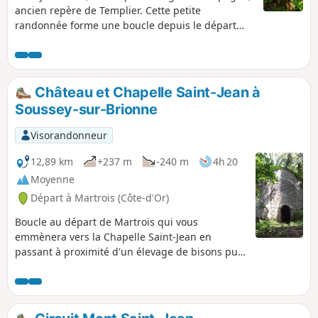
ancien repère de Templier. Cette petite
randonnée forme une boucle depuis le départ
situé devant l'église d'altitude 350m.
Château et Chapelle Saint-Jean à
Soussey-sur-Brionne
Visorandonneur
12,89 km
+237 m
-240 m
4h 20
Moyenne
Départ à Martrois (Côte-d'Or)
Boucle au départ de Martrois qui vous
emmènera vers la Chapelle Saint-Jean en
passant à proximité d'un élevage de bisons puis
au château de Soussey-sur-Brionne.