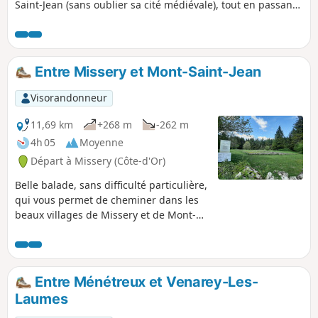
Saint-Jean (sans oublier sa cité médiévale), tout en passant
par le site archéologique de la Grange du Mont (XIIIe
siècle), avant un furtif passage par la Croisette ou du moins
sa croix, pour finir par le charmant village de Charny avec
en aperçu des vestiges de son château du XIIIe siècle.
Entre Missery et Mont-Saint-Jean
Visorandonneur
11,69 km
+268 m
-262 m
4h 05
Moyenne
Départ à Missery (Côte-d'Or)
Belle balade, sans difficulté particulière,
qui vous permet de cheminer dans les
beaux villages de Missery et de Mont-
Saint-Jean, et d'accéder au plateau qui
abrite un site archéologique. Les sous-
bois sont agréables entre feuillus et
résineux et les vues sur l'Auxois et le
Entre Ménétreux et Venarey-Les-
Morvan sont superbes. Les chemins
Laumes
sont en majorité biens ombragés et