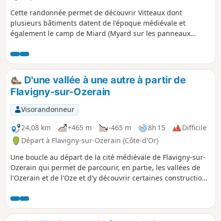
Cette randonnée permet de découvrir Vitteaux dont
plusieurs bâtiments datent de l'époque médiévale et
également le camp de Miard (Myard sur les panneaux
locaux) avec ses vestiges datant de 6000 ans. Le château de
Posanges vaut aussi le détour.
D'une vallée à une autre à partir de
Flavigny-sur-Ozerain
Visorandonneur
24,08 km
+465 m
-465 m
8h 15
Difficile
Départ à Flavigny-sur-Ozerain (Côte-d'Or)
Une boucle au départ de la cité médiévale de Flavigny-sur-
Ozerain qui permet de parcourir, en partie, les vallées de
l'Ozerain et de l'Oze et d'y découvrir certaines constructions
d'époques restaurées. Se réserver du temps pour flâner
dans Flavigny grâce à son passé culturel riche et fourni.