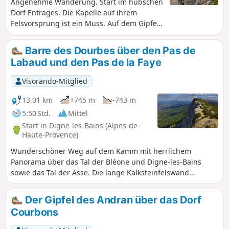
Angenehme Wanderung. Start im hübschen
Dorf Entrages. Die Kapelle auf ihrem
Felsvorsprung ist ein Muss. Auf dem Gipfel
des Cousson erwartet Sie ein
wunderschöner 360°-Panoramablick.
Barre des Dourbes über den Pas de
Labaud und den Pas de la Faye
Visorando-Mitglied
13,01 km
+745 m
-743 m
5:50 Std.
Mittel
Start in Digne-les-Bains (Alpes-de-
Haute-Provence)
Wunderschöner Weg auf dem Kamm mit herrlichem
Panorama über das Tal der Bléone und Digne-les-Bains
sowie das Tal der Asse. Die lange Kalksteinfelswand
erstreckt sich von Süden nach Norden über fast siebzehn
Kilometer und endet im Norden am Pic de Couard (1988 m).
Der Gipfel des Andran über das Dorf
Courbons