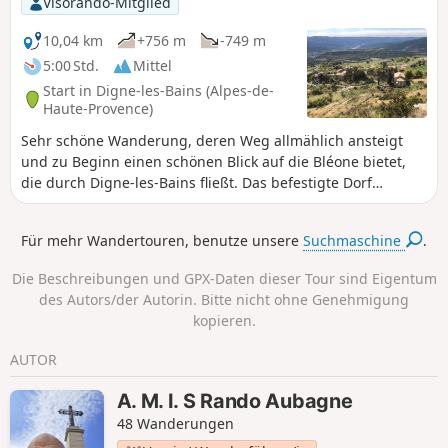
Visorando-Mitglied
10,04 km
+756 m
-749 m
5:00 Std.
Mittel
Start in Digne-les-Bains (Alpes-de-
Haute-Provence)
Sehr schöne Wanderung, deren Weg allmählich ansteigt
und zu Beginn einen schönen Blick auf die Bléone bietet,
die durch Digne-les-Bains fließt. Das befestigte Dorf
Courbons zeigt stolz sein mittelalterliches Erbe. Eine Pause
auf dem Gipfel des Andran (1218 m ü. M.) ist ein Muss, da
Für mehr Wandertouren, benutze unsere
Suchmaschine
.
man dort einen außergewöhnlichen 360°-Blick genießen
kann.
Die Beschreibungen und GPX-Daten dieser Tour sind Eigentum
des Autors/der Autorin. Bitte nicht ohne Genehmigung
kopieren.
AUTOR
A. M. I. S Rando Aubagne
48 Wanderungen