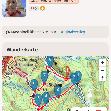
Verein/ Wanderführer/in
PRO
Maschinell übersetzte Tour -
Originalversion
Wanderkarte
8
7
1
2
6
3
4
5