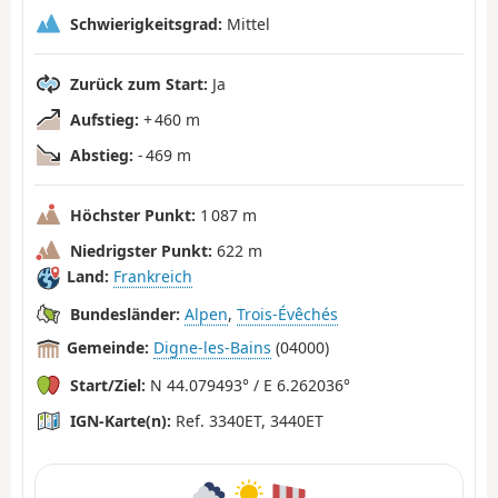
Schwierigkeitsgrad:
Mittel
Zurück zum Start:
Ja
Aufstieg:
+ 460 m
Abstieg:
- 469 m
Höchster Punkt:
1 087 m
Niedrigster Punkt:
622 m
Land:
Frankreich
Bundesländer:
Alpen
,
Trois-Évêchés
Gemeinde:
Digne-les-Bains
(04000)
Start/Ziel:
N 44.079493° / E 6.262036°
IGN-Karte(n):
Ref. 3340ET, 3440ET