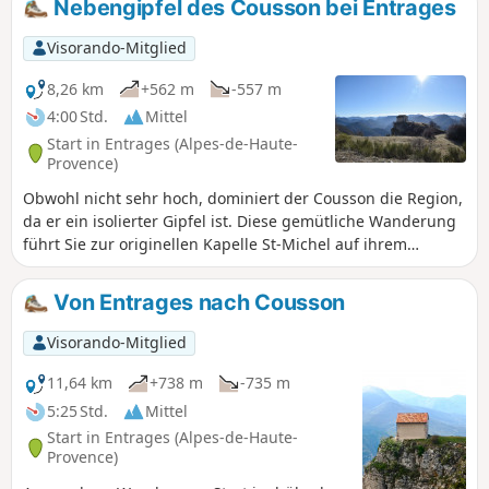
Nebengipfel des Cousson bei Entrages
ein, sich zu verlängern. Eine Alternative mit Shuttlebus
ermöglicht einen Abstecher zu den Ruinen des Château de
Visorando-Mitglied
la Reine Jeanne und zur Kapelle Saint-Pons. GPS und/oder
gute Kartenlesekompetenz sind sehr wünschenswert.
8,26 km
+562 m
-557 m
4:00 Std.
Mittel
Start in Entrages (Alpes-de-Haute-
Provence)
Obwohl nicht sehr hoch, dominiert der Cousson die Region,
da er ein isolierter Gipfel ist. Diese gemütliche Wanderung
führt Sie zur originellen Kapelle St-Michel auf ihrem
Aussichtspunkt und dann zum Südgipfel mit seiner
atemberaubenden Aussicht. Diese Wanderung bietet ein
Von Entrages nach Cousson
ausgezeichnetes Verhältnis zwischen Aussicht und
Schwierigkeitsgrad! Ideal für Familien. Die Wanderung
Visorando-Mitglied
dauert etwa 3 bis 3,5 Stunden, nicht länger. Es gibt keine
Überraschungen.
11,64 km
+738 m
-735 m
5:25 Std.
Mittel
Start in Entrages (Alpes-de-Haute-
Provence)