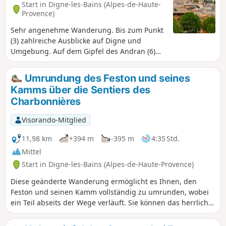
Start in Digne-les-Bains (Alpes-de-Haute-
Provence)
Sehr angenehme Wanderung. Bis zum Punkt
(3) zahlreiche Ausblicke auf Digne und
Umgebung. Auf dem Gipfel des Andran (6)
wunderschönes 360°-Panorama. Auf dem
Rückweg sehr schöner Abschnitt vor
Umrundung des Feston und seines
Courbons.
Kamms über die Sentiers des
Charbonnières
Visorando-Mitglied
11,98 km
+394 m
-395 m
4:35 Std.
Mittel
Start in Digne-les-Bains (Alpes-de-Haute-Provence)
Diese geänderte Wanderung ermöglicht es Ihnen, den
Feston und seinen Kamm vollständig zu umrunden, wobei
ein Teil abseits der Wege verläuft. Sie können das herrliche
Panorama der gesamten Barre des Dourbes entdecken. Die
Mittagspause vor einem so prächtigen Panorama lädt dazu