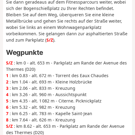
Sie dann geradeaus auf dem Fitnessparcours weiter, wobei
sich der Bogenschießplatz zu Ihrer Rechten befindet.
Bleiben Sie auf dem Weg, überqueren Sie eine kleine
Metallbrücke und gehen Sie rechts auf der Straße weiter,
wobei Sie links an einem Wohnwagenparkplatz
vorbeikommen. Sie gelangen dann zur asphaltierten Straße
und zum Parkplatz (
S/Z
).
Wegpunkte
S/Z
: km 0 - alt. 653 m - Parkplatz am Rande der Avenue des
Thermes (D20)
1
: km 0.83 - alt. 672 m - Torrent des Eaux Chaudes
2
: km 1.04 - alt. 693 m - Kleine Holzbrücke
3
: km 2.06 - alt. 833 m - Kreuzung
4
: km 3.26 - alt. 960 m - Aussichtspunkt
5
: km 4.35 - alt. 1 082 m - Citerne. Picknickplatz
6
: km 5.32 - alt. 982 m - Kreuzung
7
: km 6.25 - alt. 783 m - Kapelle Saint-Jean
8
: km 7.64 - alt. 626 m - Kreuzung
S/Z
: km 8.62 - alt. 653 m - Parkplatz am Rande der Avenue
des Thermes (D20)