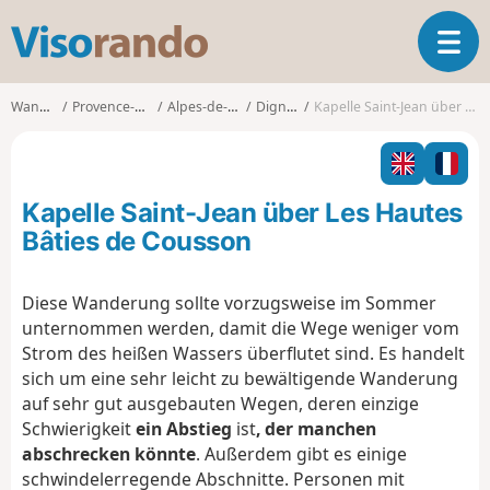
V
T
i
o
s
g
o
Wanderungen
Provence-Alpes-Côte d'Azur
Alpes-de-Haute-Provence
Digne-les-Bains
Kapelle Saint-Jean über Les Hautes Bâties de Cousson
g
r
l
a
e
n
n
d
Kapelle Saint-Jean über Les Hautes
a
o
v
Bâties de Cousson
i
g
Diese Wanderung sollte vorzugsweise im Sommer
a
unternommen werden, damit die Wege weniger vom
t
i
Strom des heißen Wassers überflutet sind. Es handelt
o
sich um eine sehr leicht zu bewältigende Wanderung
n
auf sehr gut ausgebauten Wegen, deren einzige
Schwierigkeit
ein Abstieg
ist
, der manchen
abschrecken könnte
. Außerdem gibt es einige
schwindelerregende Abschnitte. Personen mit