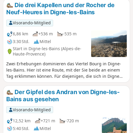
Die drei Kapellen und der Rocher de
Neuf-Heures in Digne-les-Bains
Visorando-Mitglied
6,86 km
+536 m
-535 m
3:30 Std.
Mittel
Start in Digne-les-Bains (Alpes-de-
Haute-Provence)
Zwei Erhebungen dominieren das Viertel Bourg in Digne-
les-Bains. Hier ist eine Route, mit der Sie beide an einem
Tag erklimmen können. Für diejenigen, die sich in Digne
befinden, ist es angenehm, direkt von der Stadt aus zu
starten.
Der Gipfel des Andran von Digne-les-
Bains aus gesehen
Visorando-Mitglied
12,52 km
+721 m
-720 m
5:40 Std.
Mittel