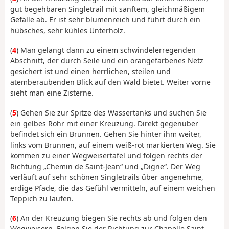
gut begehbaren Singletrail mit sanftem, gleichmäßigem
Gefälle ab. Er ist sehr blumenreich und führt durch ein
hübsches, sehr kühles Unterholz.
(
4
) Man gelangt dann zu einem schwindelerregenden
Abschnitt, der durch Seile und ein orangefarbenes Netz
gesichert ist und einen herrlichen, steilen und
atemberaubenden Blick auf den Wald bietet. Weiter vorne
sieht man eine Zisterne.
(
5
) Gehen Sie zur Spitze des Wassertanks und suchen Sie
ein gelbes Rohr mit einer Kreuzung. Direkt gegenüber
befindet sich ein Brunnen. Gehen Sie hinter ihm weiter,
links vom Brunnen, auf einem weiß-rot markierten Weg. Sie
kommen zu einer Wegweisertafel und folgen rechts der
Richtung „Chemin de Saint-Jean“ und „Digne“. Der Weg
verläuft auf sehr schönen Singletrails über angenehme,
erdige Pfade, die das Gefühl vermitteln, auf einem weichen
Teppich zu laufen.
(
6
) An der Kreuzung biegen Sie rechts ab und folgen den
Wegweisern. Folgen Sie der Richtung zur Chapelle Saint-