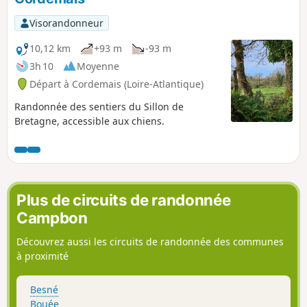
Visorandonneur
10,12 km
+93 m
-93 m
3h 10
Moyenne
Départ à Cordemais (Loire-Atlantique)
Randonnée des sentiers du Sillon de
Bretagne, accessible aux chiens.
Plus de circuits de randonnée
Campbon
Découvrez aussi les circuits de randonnée des communes
à proximité
Besné
Bouée