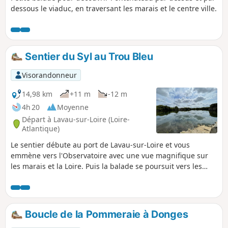
dessous le viaduc, en traversant les marais et le centre ville.
Sentier du Syl au Trou Bleu
Visorandonneur
14,98 km
+11 m
-12 m
4h 20
Moyenne
Départ à Lavau-sur-Loire (Loire-
Atlantique)
Le sentier débute au port de Lavau-sur-Loire et vous
emmène vers l'Observatoire avec une vue magnifique sur
les marais et la Loire. Puis la balade se poursuit vers les
Étangs du Trou Bleu, ancienne carrière de granit bleu.
Ensuite balade en campagne vers le marais du Fresnier
avec ses canaux peuplés de cigognes.
Boucle de la Pommeraie à Donges