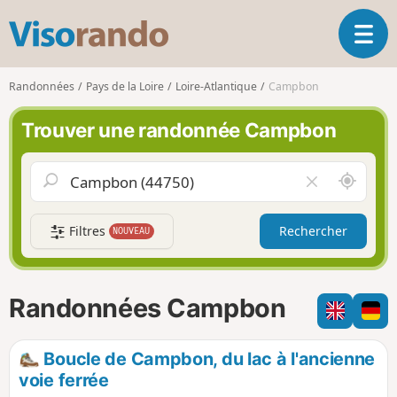
V
O
i
u
s
v
o
Randonnées
Pays de la Loire
Loire-Atlantique
Campbon
r
r
i
a
Trouver une randonnée Campbon
r
n
l
d
a
o
A
V
n
u
i
a
t
d
v
Filtres
Rechercher
NOUVEAU
o
e
i
u
r
g
r
l
a
d
e
Randonnées Campbon
t
e
c
i
m
h
o
o
a
Boucle de Campbon, du lac à l'ancienne
n
i
m
voie ferrée
p