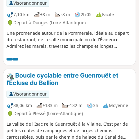
Visorandonneur
7,10 km
+8 m
-8 m
2h 05
Facile
Départ à Donges (Loire-Atlantique)
Une promenade autour de la Pommeraie, idéale au départ
du restaurant, de la salle municipale ou de l'Évidence.
Admirez les marais, traversez les champs et longez
l'ancienne voie ferrée.
Boucle cyclable entre Guenrouët et
l'Écluse du Bellion
Visorandonneur
38,06 km
+133 m
-132 m
3h
Moyenne
Départ à Plessé (Loire-Atlantique)
La vallée de l'Isac relie Guenrouët à la Vilaine. C'est par de
petites routes de campagnes et de larges chemins
carrossables, puis par le chemin de halage du Canal de