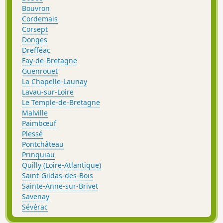
Bouvron
Cordemais
Corsept
Donges
Drefféac
Fay-de-Bretagne
Guenrouet
La Chapelle-Launay
Lavau-sur-Loire
Le Temple-de-Bretagne
Malville
Paimbœuf
Plessé
Pontchâteau
Prinquiau
Quilly (Loire-Atlantique)
Saint-Gildas-des-Bois
Sainte-Anne-sur-Brivet
Savenay
Sévérac