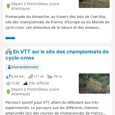
Départ à Pontchâteau (Loire-
Atlantique)
Promenade du dimanche, au travers des bois de Coët-Roz,
site des championnats de France, d'Europe ou du Monde de
cyclo-cross. Les amoureux de la nature et des oiseaux
pourront se régaler. Les amateurs de VTT pourront
apprécier la difficulté du terrain. Une autre balade spéciale
VTT est écrite.
En VTT sur le site des championnats de
cyclo-cross
Visorandonneur
9,84 km
+77 m
-79 m
1h30
Très difficile
Départ à Pontchâteau (Loire-
Atlantique)
Parcours sportif pour VTT, allant du débutant aux très
expérimentés. Le parcours suit les différents chemins
empruntés lors des courses de championnats de France,