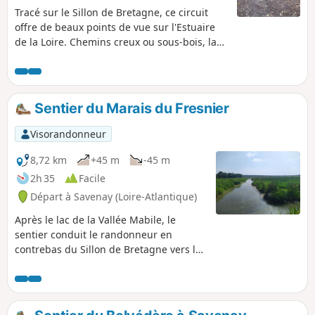
Tracé sur le Sillon de Bretagne, ce circuit
offre de beaux points de vue sur l'Estuaire
de la Loire. Chemins creux ou sous-bois, la
balade proposée par ce sentier traverse 4
vallées agréables et ombragées. Au
printemps, ces coulées vertes, riches d'une
grande diversité botanique et faunistique,
Sentier du Marais du Fresnier
sont tapissées de jonquilles et fréquentées
par le faucon crécerelle.
Visorandonneur
8,72 km
+45 m
-45 m
2h 35
Facile
Départ à Savenay (Loire-Atlantique)
Après le lac de la Vallée Mabile, le
sentier conduit le randonneur en
contrebas du Sillon de Bretagne vers le
marais et ses douves bordées d'arbres
et de roseaux, peuplé de hérons
cendrés se nourrissant au milieu des
vaches. Peut-être y rencontrerez-vous le