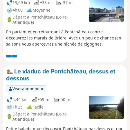
13,69 km
+38 m
-37 m
4h 00
Moyenne
Départ à Pontchâteau (Loire-
Atlantique)
En partant et en retournant à Pontchâteau centre,
découvrez les marais de Brière. Avec un peu de chance (en
saison), vous apercevrez une nichée de cigognes.
Le viaduc de Pontchâteau, dessus et
dessous
Visorandonneur
4,44 km
+59 m
-50 m
1h 25
Facile
Départ à Pontchâteau (Loire-
Atlantique)
Petite balade pour découvrir Pontchâteau par dessus et par