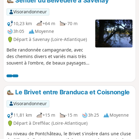
Sentier du Belvédère à Savenay
râle des genêts, cet oiseau au chant si
particulier.
Visorandonneur
10,23 km
+64 m
-70 m
3h 05
Moyenne
Départ à Savenay (Loire-Atlantique)
Belle randonnée campagnarde, avec
des chemins divers et variés mais très
souvent à l'ombre, de beaux paysages
et, au départ et à l'arrivée, le beau
spectacle du Lac de la Vallée Mabille.
Le Brivet entre Branduca et Coisnongle
Visorandonneur
11,81 km
+15 m
-15 m
3h 25
Moyenne
Départ à Drefféac (Loire-Atlantique)
Au niveau de Pontchâteau, le Brivet s'insère dans une cluse