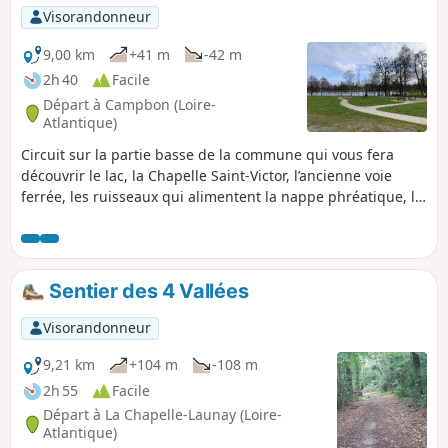
Visorandonneur
9,00 km
+41 m
-42 m
2h 40
Facile
Départ à Campbon (Loire-
Atlantique)
Circuit sur la partie basse de la commune qui vous fera
découvrir le lac, la Chapelle Saint-Victor, l’ancienne voie
ferrée, les ruisseaux qui alimentent la nappe phréatique, la
Tour d’Enfer et le centre bourg. Facile car une grande partie
s'effectue sur des petites routes de campagne.
Sentier des 4 Vallées
Visorandonneur
9,21 km
+104 m
-108 m
2h 55
Facile
Départ à La Chapelle-Launay (Loire-
Atlantique)