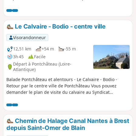
d'Europe ou du Monde de cyclo-cross et d'autres encore
plus difficiles (sur la rive opposée). Parcours sous-bois,
chemins, pierres, boues, de l'obstacle amusant aux fortes
difficultés. Bien entendu, ce parcours peut se faire à pied.
Le Calvaire - Bodio - centre ville
Visorandonneur
12,51 km
+54 m
-55 m
3h 45
Facile
Départ à Pontchâteau (Loire-
Atlantique)
Balade Pontchâteau et alentours - Le Calvaire - Bodio -
Retour par le centre ville de Pontchâteau Vous pouvez
demander le plan de visite du calvaire au Syndicat
d'Initiative avant votre départ, ou le charger sur le Net.
Chemin de Halage Canal Nantes à Brest
depuis Saint-Omer de Blain