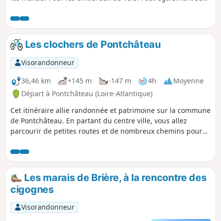
faire à pied, bien sûr. Le départ s'effectue en arpentant
quelques chemins du site de Coët-Roz, lieu de déroulement
des épreuves de championnat de France, d'Europe ou
championnat du monde de cyclo-cross.
Les clochers de Pontchâteau
Visorandonneur
36,46 km
+145 m
-147 m
4h
Moyenne
Départ à Pontchâteau (Loire-Atlantique)
Cet itinéraire allie randonnée et patrimoine sur la commune
de Pontchâteau. En partant du centre ville, vous allez
parcourir de petites routes et de nombreux chemins pour
vous rendre d'un clocher à un autre, d'une stèle à un
menhir. Vous pourrez ainsi visiter plusieurs églises et
chapelles intéressantes, faire la visite du site du Calvaire de
Pontchâteau, remonter voir la jolie Chapelle de Berreau si
Les marais de Brière, à la rencontre des
joliment remise en état, et puis revenir au centre ville vous
cigognes
asseoir à une terrasse.
Visorandonneur