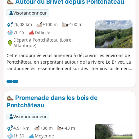
Autour du Brivet depuis Pontchâteau
Visorandonneur
26,08 km
+100 m
-100 m
7h 45
Difficile
Départ à Pontchâteau (Loire-
Atlantique)
Cette randonnée vous amènera à découvrir les environs de
Pontchâteau en serpentant autour de la rivière Le Brivet. La
randonnée est essentiellement sur des chemins facilement
praticables avec quelques passages sur des routes avec
très peu de trafic. Vous y croiserez de nombreux animaux et
une grande variété de végétation. Attention, après de fortes
pluies, les rives du Brivet peuvent être inondées.
Promenade dans les bois de
Pontchâteau
Visorandonneur
4,91 km
+36 m
-43 m
1h 30
Moyenne