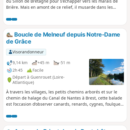
du Sillon de Bretagne pour s'échapper vers les marais de
Brière. Mais en amont de ce relief, il musarde dans les
marais qui occupent la cuvette entre Dréfféac et Sainte-
Anne sur Brivet. Le circuit proposé permet de cheminer
autour de ce fleuve très tranquille, en parcourant une belle
campagne arborée, puis en suivant son cours au plus près.
Boucle de Melneuf depuis Notre-Dame
Et peut-être aurez-vous la chance de voir les cigognes qui
de Grâce
nichent ici.
Visorandonneur
9,14 km
+45 m
-51 m
2h 45
Facile
Départ à Guenrouet (Loire-
Atlantique)
À travers les villages, les petits chemins arborés et sur le
chemin de halage du Canal de Nantes à Brest, cette balade
est l’occasion d’observer canards, renards, cygnes, foulques
macroules et chevreuils si vous vous faites discret.