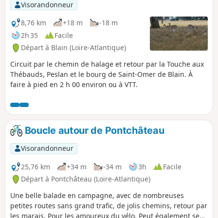
Visorandonneur
8,76 km
+18 m
-18 m
2h 35
Facile
Départ à Blain (Loire-Atlantique)
Circuit par le chemin de halage et retour par la Touche aux
Thébauds, Peslan et le bourg de Saint-Omer de Blain. À
faire à pied en 2 h 00 environ ou à VTT.
Boucle autour de Pontchâteau
Visorandonneur
25,76 km
+34 m
-34 m
3h
Facile
Départ à Pontchâteau (Loire-Atlantique)
Une belle balade en campagne, avec de nombreuses
petites routes sans grand trafic, de jolis chemins, retour par
les marais. Pour les amoureux du vélo. Peut également se