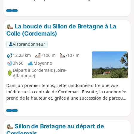
Nantes à Brest qu'on atteint l'Écluse du Bellion, halte
nautique au confluent du canal et de la Vilaine. Le retour se
fait de façon identique par d'autres voies toutes aussi
sympathiques. Ambiance bucolique assurée pour cette
La boucle du Sillon de Bretagne à La
balade aux confins du Pays de Redon.
Colle (Cordemais)
Visorandonneur
12,23 km
+106 m
-107 m
3h 50
Moyenne
Départ à Cordemais (Loire-
Atlantique)
Dans un premier temps, cette randonnée offre une vue
inédite sur la centrale de Cordemais. Ensuite, la randonnée
prend de la hauteur et, grâce à une succession de parcours
sur route ou dans des chemins plus ou moins sauvages,
offre de nombreux panoramas champêtres.
Sillon de Bretagne au départ de
Cordemais