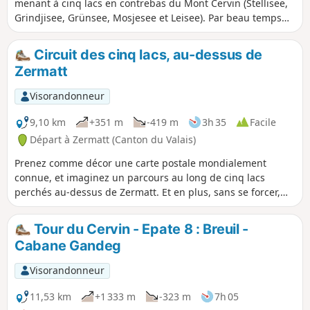
menant à cinq lacs en contrebas du Mont Cervin (Stellisee,
Grindjisee, Grünsee, Mosjesee et Leisee). Par beau temps
en période estivale, vous pourrez vous baigner dans les lacs
de Grünsee et Leisee.
Circuit des cinq lacs, au-dessus de
Zermatt
Visorandonneur
9,10 km
+351 m
-419 m
3h 35
Facile
Départ à Zermatt (Canton du Valais)
Prenez comme décor une carte postale mondialement
connue, et imaginez un parcours au long de cinq lacs
perchés au-dessus de Zermatt. Et en plus, sans se forcer,
car on y monte en funiculaire, et on en descend en train. La
seule douloureuse, c'est le coût des transports !
Tour du Cervin - Epate 8 : Breuil -
Cabane Gandeg
Visorandonneur
11,53 km
+1 333 m
-323 m
7h 05