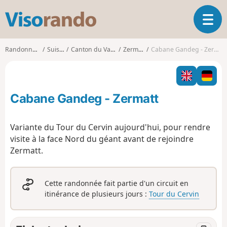
V
O
i
u
s
v
o
Randonnées
Suisse
Canton du Valais
Zermatt
Cabane Gandeg - Zermatt
r
r
i
a
r
n
l
d
Cabane Gandeg - Zermatt
a
o
n
a
Variante du Tour du Cervin aujourd'hui, pour rendre
v
visite à la face Nord du géant avant de rejoindre
i
Zermatt.
g
a
t
Cette randonnée fait partie d'un circuit en
i
itinérance de plusieurs jours :
Tour du Cervin
o
n