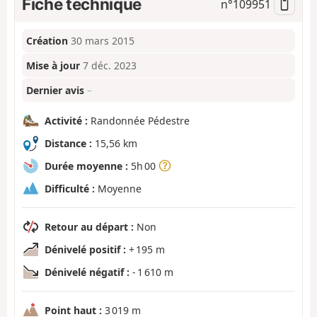
Fiche technique
n°
109951
Création
30 mars 2015
Mise à jour
7 déc. 2023
Dernier avis
–
Activité :
Randonnée Pédestre
Distance :
15,56 km
Durée moyenne :
5h 00
Difficulté :
Moyenne
Retour au départ :
Non
Dénivelé positif :
+ 195 m
Dénivelé négatif :
- 1 610 m
Point haut :
3 019 m