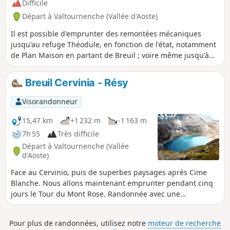
Difficile
Départ à Valtournenche (Vallée d'Aoste)
Il est possible d'emprunter des remontées mécaniques
jusqu'au refuge Théodule, en fonction de l'état, notamment
de Plan Maison en partant de Breuil ; voire même jusqu'à
Fornet, pour se rapprocher encore davantage
Breuil Cervinia - Résy
Visorandonneur
15,47 km
+1 232 m
-1 163 m
7h 55
Très difficile
Départ à Valtournenche (Vallée
d'Aoste)
Face au Cervinio, puis de superbes paysages après Cime
Blanche. Nous allons maintenant emprunter pendant cinq
jours le Tour du Mont Rose. Randonnée avec une
description succincte, à suivre avec l'application Visorando.
Pour plus de randonnées, utilisez notre
moteur de recherche