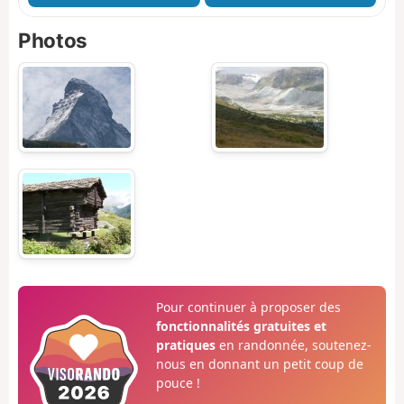
Photos
Pour continuer à proposer des
fonctionnalités gratuites et
pratiques
en randonnée, soutenez-
nous en donnant un petit coup de
pouce !