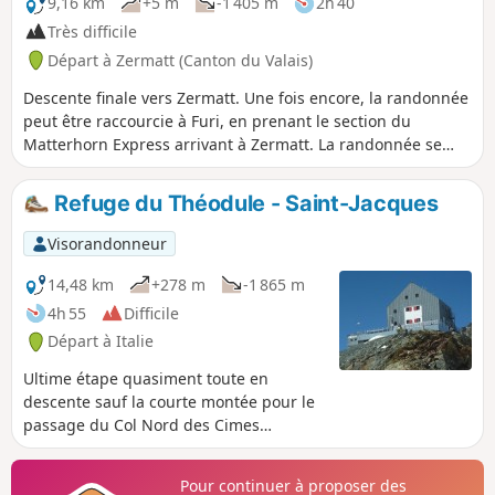
9,16 km
+5 m
-1 405 m
2h 40
Très difficile
Départ à Zermatt (Canton du Valais)
Descente finale vers Zermatt. Une fois encore, la randonnée
peut être raccourcie à Furi, en prenant le section du
Matterhorn Express arrivant à Zermatt. La randonnée se
trouve toujours sur le domaine skiable de Zermatt.
Refuge du Théodule - Saint-Jacques
Visorandonneur
14,48 km
+278 m
-1 865 m
4h 55
Difficile
Départ à Italie
Ultime étape quasiment toute en
descente sauf la courte montée pour le
passage du Col Nord des Cimes
Blanches. Descente réalisée sur de
longs vallons, entrecoupée par des
Pour continuer à proposer des
ruptures de pentes très accentuées.