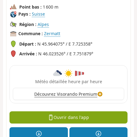
Point bas :
1 600 m
Pays :
Suisse
Région :
Alpes
Commune :
Zermatt
Départ :
N 45.964075° / E 7.725358°
Arrivée :
N 46.023526° / E 7.751879°
Météo détaillée heure par heure
Découvrez Visorando Premium
Ouvrir dans l'app