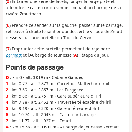
(
5
) Entamer une série de lacets, longer la large piste et
atteindre le carrefour du sentier menant au barrage de la
rivière Zmuttbach.
(
6
) Prendre ce sentier sur la gauche, passer sur le barrage,
retrouver à droite le sentier qui dessert le village de Zmutt
desservi par une bretelle du Tour du Cervin.
(
7
) Emprunter cette bretelle permettant de rejoindre
Zermatt
et l'Auberge de Jeunesse (
A
) , étape du jour.
Points de passage
D
: km 0 - alt. 3 019 m - Cabane Gandeg
1
: km 0.77 - alt. 2 873 m - Carrefour Matterhorn trail
2
: km 3.69 - alt. 2 867 m - Lac Furggsee
3
: km 5.86 - alt. 2 751 m - Gare supérieure d'Hirli
4
: km 7.88 - alt. 2 452 m - Traversée télécabine d'Hirli
5
: km 9.19 - alt. 2 320 m - Gare inférieure d'Hirli
6
: km 10.74 - alt. 2 043 m - Carrefour barrage
7
: km 11.77 - alt. 1 927 m - Zmutt
A
: km 15.56 - alt. 1 600 m - Auberge de jeunesse Zermatt