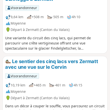
himalayenne précédant Europahutte est
actuellement hors service. Il faut
Visorandonneur
descendre dans le vallon de Randa par
le 2ème sentier mentionné bleu sur la
9,64 km
+508 m
-505 m
4h 10
carte avant de remonter à la cabane
Moyenne
(compter environ 2h supplémentaires).
Départ à Zermatt (Canton du Valais)
Une variante du circuit des cinq lacs, qui permet de
parcourir une crête vertigineuse offrant une vue
spectaculaire sur le glacier Findelgletscher, la
Schwarzberghorn (3610m) et la Cima di Jazzi (3793m). Les
lacs sont tous différents et offrent systématiquement une
Le sentier des cinq lacs vers Zermatt
vue imprenable sur le Mont Cervin (Matterhorn).
avec une vue sur le Cervin
Visorandonneur
10,19 km
+465 m
-461 m
4h 15
Moyenne
Départ à Zermatt (Canton du Valais)
Dans un décor à couper le souffle, vous parcourez un circuit