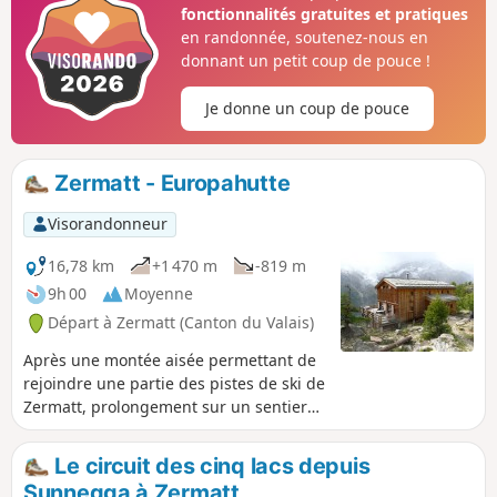
fonctionnalités gratuites et pratiques
L'arrivée par les hameaux de Fury et
en randonnée, soutenez-nous en
Blanchard est un véritable soulagement
donnant un petit coup de pouce !
après 10 jours de randonnée.
Je donne un coup de pouce
Zermatt - Europahutte
Visorandonneur
16,78 km
+1 470 m
-819 m
9h 00
Moyenne
Départ à Zermatt (Canton du Valais)
Après une montée aisée permettant de
rejoindre une partie des pistes de ski de
Zermatt, prolongement sur un sentier
en balcon ascendant-descendant
desservant la célèbre cabane
Le circuit des cinq lacs depuis
d'Europahutte. Attention : La passerelle
Sunnegga à Zermatt