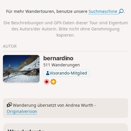
die Tour du Mont Rose unternehmen.
Wanderung mit kurzer Beschreibung,
Für mehr Wandertouren, benutze unsere
Suchmaschine
.
zu verfolgen mit der App Visorando.
Die Beschreibungen und GPX-Daten dieser Tour sind Eigentum
des Autors/der Autorin. Bitte nicht ohne Genehmigung
kopieren.
AUTOR
bernardino
511 Wanderungen
Visorando-Mitglied
Wanderung übersetzt von Andrea Wurth -
Originalversion