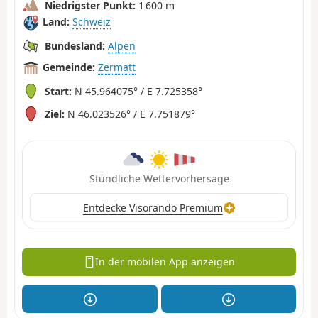
Niedrigster Punkt:
1 600 m
Land:
Schweiz
Bundesland:
Alpen
Gemeinde:
Zermatt
Start:
N 45.964075° / E 7.725358°
Ziel:
N 46.023526° / E 7.751879°
Stündliche Wettervorhersage
Entdecke Visorando Premium
In der mobilen App anzeigen