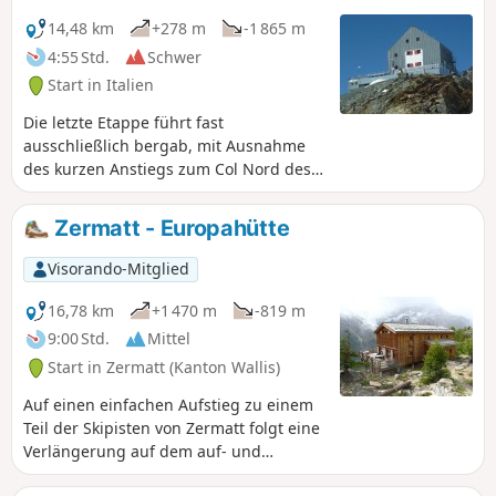
14,48 km
+278 m
-1 865 m
4:55 Std.
Schwer
Start in Italien
Die letzte Etappe führt fast
ausschließlich bergab, mit Ausnahme
des kurzen Anstiegs zum Col Nord des
Cimes Blanches. Der Abstieg erfolgt
über lange Täler, unterbrochen von sehr
Zermatt - Europahütte
starken Gefälleabbrüchen. Die Ankunft
in den Weilern Fury und Blanchard ist
Visorando-Mitglied
nach 10 Tagen Wanderung eine echte
Erleichterung.
16,78 km
+1 470 m
-819 m
9:00 Std.
Mittel
Start in Zermatt (Kanton Wallis)
Auf einen einfachen Aufstieg zu einem
Teil der Skipisten von Zermatt folgt eine
Verlängerung auf dem auf- und
absteigenden Balkonweg zur bekannten