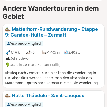
Andere Wandertouren in dem
Gebiet
Matterhorn-Rundwanderung – Etappe
9: Gandeg-Hütte – Zermatt
Visorando-Mitglied
9,16 km
+5 m
-1 405 m
2:40 Std.
Sehr schwer
Start in Zermatt (Kanton Wallis)
Abstieg nach Zermatt. Auch hier kann die Wanderung in
Furi abgekürzt werden, indem man den Abschnitt des
Matterhorn Express nach Zermatt nimmt. Die Wanderung
befindet sich weiterhin im Skigebiet von Zermatt.
Hütte Théodule - Saint-Jacques
Visorando-Mitglied