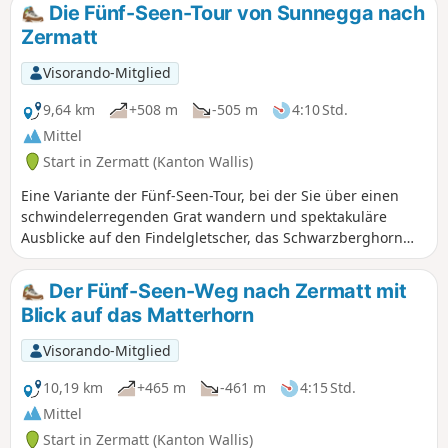
Europahütte. Achtung: Die Hängebrücke
Die Fünf-Seen-Tour von Sunnegga nach
vor der Europahütte ist derzeit außer
Zermatt
Betrieb. Man muss über den 2. blau
gekennzeichneten Weg auf der Karte
Visorando-Mitglied
ins Randa-Tal absteigen, bevor man zur
Hütte aufsteigen kann (etwa 2 Stunden
9,64 km
+508 m
-505 m
4:10 Std.
länger).
Mittel
Start in Zermatt (Kanton Wallis)
Eine Variante der Fünf-Seen-Tour, bei der Sie über einen
schwindelerregenden Grat wandern und spektakuläre
Ausblicke auf den Findelgletscher, das Schwarzberghorn
(3610 m) und die Cima di Jazzi (3793 m) genießen können.
Die Seen sind alle unterschiedlich und bieten durchweg
Der Fünf-Seen-Weg nach Zermatt mit
einen atemberaubenden Blick auf das Matterhorn.
Blick auf das Matterhorn
Visorando-Mitglied
10,19 km
+465 m
-461 m
4:15 Std.
Mittel
Start in Zermatt (Kanton Wallis)