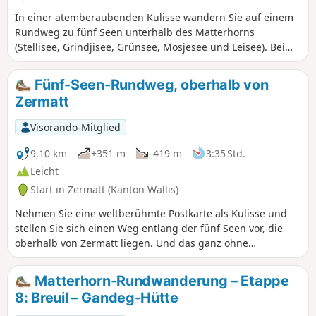
In einer atemberaubenden Kulisse wandern Sie auf einem
Rundweg zu fünf Seen unterhalb des Matterhorns
(Stellisee, Grindjisee, Grünsee, Mosjesee und Leisee). Bei
schönem Wetter können Sie im Sommer in den Seen
Grünsee und Leisee baden.
Fünf-Seen-Rundweg, oberhalb von
Zermatt
Visorando-Mitglied
9,10 km
+351 m
-419 m
3:35 Std.
Leicht
Start in Zermatt (Kanton Wallis)
Nehmen Sie eine weltberühmte Postkarte als Kulisse und
stellen Sie sich einen Weg entlang der fünf Seen vor, die
oberhalb von Zermatt liegen. Und das ganz ohne
Anstrengung, denn man kann mit der Seilbahn hinauf und
mit dem Zug hinunter fahren. Das einzige, was hier wehtut,
Matterhorn-Rundwanderung – Etappe
sind die Transportkosten!
8: Breuil – Gandeg-Hütte