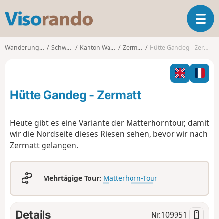
V
T
i
o
s
g
o
Wanderungen
Schweiz
Kanton Wallis
Zermatt
Hütte Gandeg - Zermatt
g
r
l
a
e
n
n
d
Hütte Gandeg - Zermatt
a
o
v
i
Heute gibt es eine Variante der Matterhorntour, damit
g
wir die Nordseite dieses Riesen sehen, bevor wir nach
a
Zermatt gelangen.
t
i
o
n
Mehrtägige Tour:
Matterhorn-Tour
Details
Nr.
109951