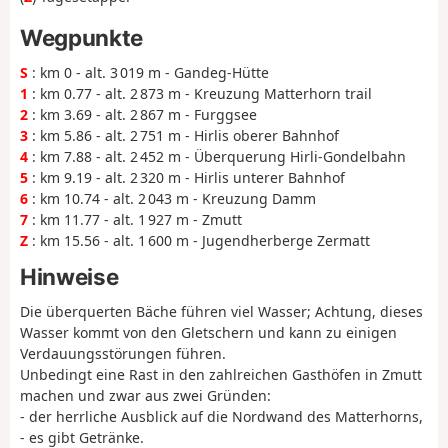
Wegpunkte
S
: km 0 - alt. 3 019 m - Gandeg-Hütte
1
: km 0.77 - alt. 2 873 m - Kreuzung Matterhorn trail
2
: km 3.69 - alt. 2 867 m - Furggsee
3
: km 5.86 - alt. 2 751 m - Hirlis oberer Bahnhof
4
: km 7.88 - alt. 2 452 m - Überquerung Hirli-Gondelbahn
5
: km 9.19 - alt. 2 320 m - Hirlis unterer Bahnhof
6
: km 10.74 - alt. 2 043 m - Kreuzung Damm
7
: km 11.77 - alt. 1 927 m - Zmutt
Z
: km 15.56 - alt. 1 600 m - Jugendherberge Zermatt
Hinweise
Die überquerten Bäche führen viel Wasser; Achtung, dieses
Wasser kommt von den Gletschern und kann zu einigen
Verdauungsstörungen führen.
Unbedingt eine Rast in den zahlreichen Gasthöfen in Zmutt
machen und zwar aus zwei Gründen:
- der herrliche Ausblick auf die Nordwand des Matterhorns,
- es gibt Getränke.