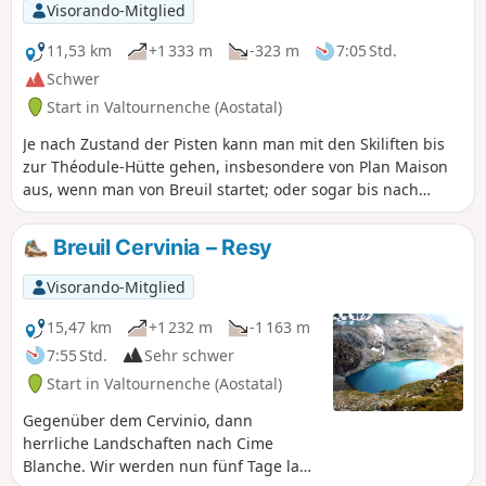
Visorando-Mitglied
11,53 km
+1 333 m
-323 m
7:05 Std.
Schwer
Start in Valtournenche (Aostatal)
Je nach Zustand der Pisten kann man mit den Skiliften bis
zur Théodule-Hütte gehen, insbesondere von Plan Maison
aus, wenn man von Breuil startet; oder sogar bis nach
Fornet, um noch näher heranzukommen
Breuil Cervinia – Resy
Visorando-Mitglied
15,47 km
+1 232 m
-1 163 m
7:55 Std.
Sehr schwer
Start in Valtournenche (Aostatal)
Gegenüber dem Cervinio, dann
herrliche Landschaften nach Cime
Blanche. Wir werden nun fünf Tage lang