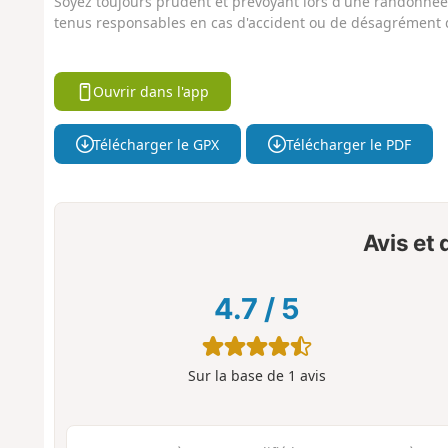
Soyez toujours prudent et prévoyant lors d'une randonnée. 
tenus responsables en cas d'accident ou de désagrément q
Ouvrir dans l'app
Télécharger le GPX
Télécharger le PDF
Avis et
4.7
/
5
Sur la base de
1
avis