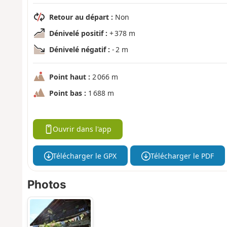
Retour au départ :
Non
Dénivelé positif :
+ 378 m
Dénivelé négatif :
- 2 m
Point haut :
2 066 m
Point bas :
1 688 m
Ouvrir dans l'app
Télécharger le GPX
Télécharger le PDF
Photos