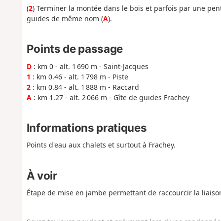
(
2
) Terminer la montée dans le bois et parfois par une pent
guides de même nom (
A
).
Points de passage
D
: km 0 - alt. 1 690 m - Saint-Jacques
1
: km 0.46 - alt. 1 798 m - Piste
2
: km 0.84 - alt. 1 888 m - Raccard
A
: km 1.27 - alt. 2 066 m - Gîte de guides Frachey
Informations pratiques
Points d'eau aux chalets et surtout à Frachey.
À voir
Étape de mise en jambe permettant de raccourcir la liaiso