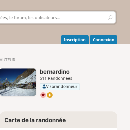
R
e
c
h
e
Inscription
Connexion
r
c
h
AUTEUR
e
r
bernardino
511 Randonnées
Visorandonneur
Carte de la randonnée