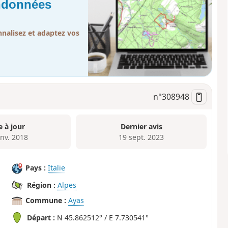
andonnées
nalisez et adaptez vos
n°
308948
e à jour
Dernier avis
anv. 2018
19 sept. 2023
Pays :
Italie
Région :
Alpes
Commune :
Ayas
Départ :
N 45.862512° / E 7.730541°