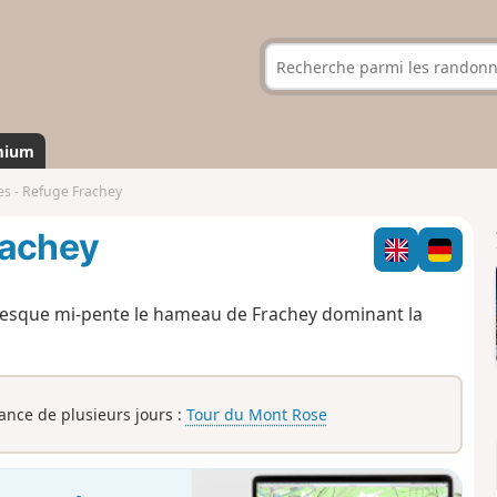
mium
es - Refuge Frachey
rachey
resque mi-pente le hameau de Frachey dominant la
rance de plusieurs jours :
Tour du Mont Rose