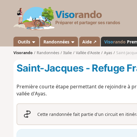
V
i
s
o
r
a
Outils
Randonnées
Aide ↗
Viso
rando
Pre
n
Visorando
Randonnées
Italie
Vallée d'Aoste
Ayas
Saint-Jacqu
d
o
Saint-Jacques - Refuge F
Première courte étape permettant de rejoindre à p
vallée d'Ayas.
Cette randonnée fait partie d'un circuit en itiné