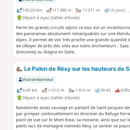
145,03 km
+11 388 m
-11 371 m
10 jours
Départ à Ayas (Vallée d'Aoste)
Parmi les grands circuits alpins ce tour est un incontournabl
des panoramas absolument remarquables sur une étendue 
Alpes. Il permet de voir très proche une grande quantité d
de côtoyer de près des sites aux noms enchanteurs ; Saas
Gressoney ou Alagna en Italie.
Le Palon de Résy sur les hauteurs de
Visorandonneur
9,45 km
+1 013 m
-1 015 m
5h 45
Diffic
Départ à Ayas (Vallée d'Aoste)
Randonnée assez sauvage en partant de Saint-Jacques-de
par grimper continuellement en direction du Refuge Ferrar
point de vue sur le Mont Rose, sa moraine, ainsi que sur 
petits lacs de montagne nommés Résy. Le sentier se poursui