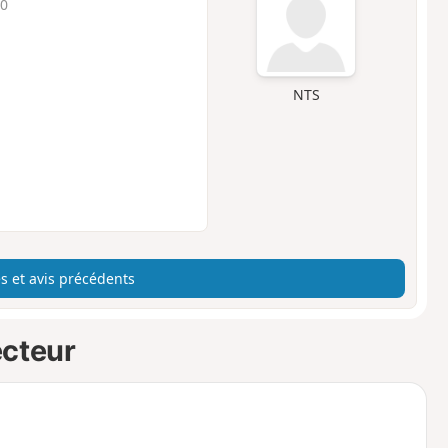
10
NTS
s et avis précédents
ecteur