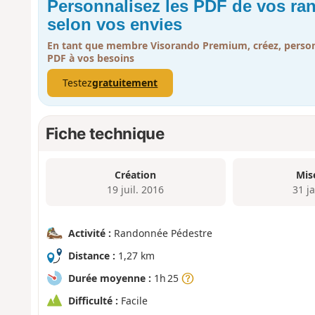
Personnalisez les PDF de vos r
selon vos envies
En tant que membre Visorando Premium, créez, person
PDF à vos besoins
Testez
gratuitement
Fiche technique
Création
Mis
19 juil. 2016
31 j
Activité :
Randonnée Pédestre
Distance :
1,27 km
Durée moyenne :
1h 25
Difficulté :
Facile