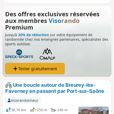
régionales avec de très beaux clochers vernissés.
Des offres exclusives réservées
aux membres
Viso
rando
Premium
Jusqu’à
20% de réduction
sur votre équipement de
randonnée chez nos enseignes partenaires, spécialistes des
sports outdoor.
Tester gratuitement
Une boucle autour de Breurey-lès-
Faverney en passant par Port-sur-Saône
Visorandonneur
38,76 km
+250 m
-246 m