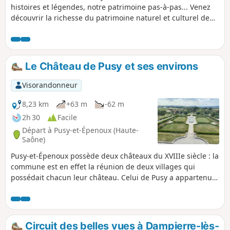
histoires et légendes, notre patrimoine pas-à-pas... Venez
découvrir la richesse du patrimoine naturel et culturel de
Saint-Rémy, petite commune rurale de Haute-Saône. Divers
panneaux vous permettront d'en apprendre davantage sur
la préservation et la sauvegarde de notre environnement
ainsi que sur notre histoire.
Le Château de Pusy et ses environs
Visorandonneur
8,23 km
+63 m
-62 m
2h 30
Facile
Départ à Pusy-et-Épenoux (Haute-
Saône)
Pusy-et-Épenoux possède deux châteaux du XVIIIe siècle : la
commune est en effet la réunion de deux villages qui
possédait chacun leur château. Celui de Pusy a appartenu à
Jean-Xavier Bureaux de Pusy. Son rez-de-chaussée accueille
aujourd'hui les locaux de la mairie. Le château est entouré
d'un parc à la française qui se visite librement et dont les
plans d'eau sont ornés de sculptures d'animaux réalisées
Circuit des belles vues à Dampierre-lès-