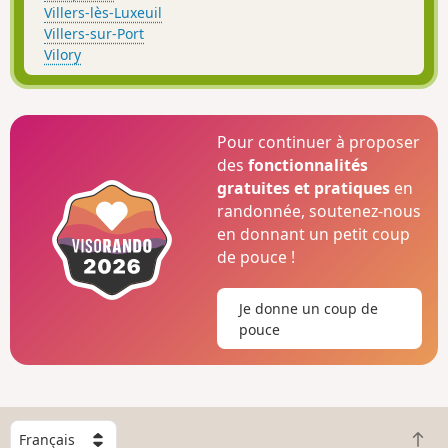
Villers-lès-Luxeuil
Villers-sur-Port
Vilory
Pour continuer à proposer
des
fonctionnalités
gratuites et pratiques
en
randonnée, soutenez-nous
en donnant un petit coup
de pouce !
Je donne un coup de
pouce
C