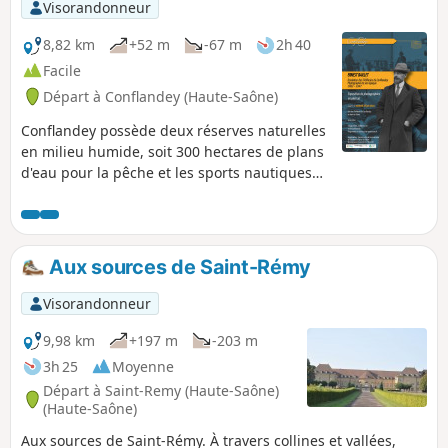
Visorandonneur
8,82 km
+52 m
-67 m
2h 40
Facile
Départ à Conflandey (Haute-Saône)
Conflandey possède deux réserves naturelles
en milieu humide, soit 300 hectares de plans
d'eau pour la pêche et les sports nautiques
ainsi qu'une grotte dite du Carrousel, lieu de
protection de chauves-souris.
Aux sources de Saint-Rémy
Visorandonneur
9,98 km
+197 m
-203 m
3h 25
Moyenne
Départ à Saint-Remy (Haute-Saône)
(Haute-Saône)
Aux sources de Saint-Rémy. À travers collines et vallées,