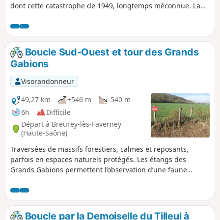
dont cette catastrophe de 1949, longtemps méconnue. La
stèle des Balières (Port d'Atelier), édifiée en 2014, est là pour
s’en souvenir.
Boucle Sud-Ouest et tour des Grands
Gabions
Visorandonneur
49,27 km
+546 m
-540 m
6h
Difficile
Départ à Breurey-lès-Faverney
(Haute-Saône)
Traversées de massifs forestiers, calmes et reposants,
parfois en espaces naturels protégés. Les étangs des
Grands Gabions permettent l’observation d’une faune
importante d’oiseaux, voire, en étant matinal, de sangliers
en hiver, quand les lieux sont tranquilles.
Boucle par la Demoiselle du Tilleul à