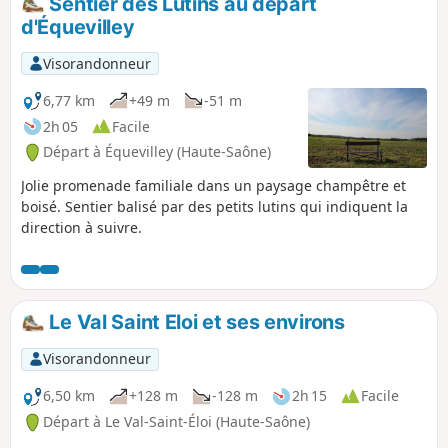
Sentier des Lutins au départ
d'Équevilley
Visorandonneur
6,77 km
+49 m
-51 m
2h 05
Facile
Départ à Équevilley (Haute-Saône)
Jolie promenade familiale dans un paysage champêtre et
boisé. Sentier balisé par des petits lutins qui indiquent la
direction à suivre.
Le Val Saint Eloi et ses environs
Visorandonneur
6,50 km
+128 m
-128 m
2h 15
Facile
Départ à Le Val-Saint-Éloi (Haute-Saône)