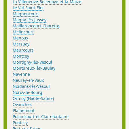
La Villeneuve-Bellenoye-et-la-Maize
Le Val-Saint-Éloi
Magnoncourt
Magny-lès-Jussey
Mailleroncourt-Charette
Melincourt
Menoux
Mersuay
Meurcourt
Montcey
Montigny-lès-Vesoul
Montureux-lès-Baulay
Navenne
Neurey-en-Vaux
Noidans-lès-Vesoul
Noroy-le-Bourg
Ormoy (Haute-Saône)
Ovanches
Plainemont
Polaincourt-et-Clairefontaine
Pontcey
Port-sur-Saône