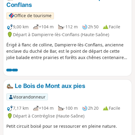
par Pascal Coupot.
Conflans
Office de tourisme
9,00 km
+104 m
-112 m
2h 50
Facile
Départ à Dampierre-lès-Conflans (Haute-Saône)
Érigé à flanc de colline, Dampierre-lès-Conflans, ancienne
enclave du duché de Bar, est le point de départ de cette
jolie balade entre prairies et forêts aux chênes centenaires.
Elle guidera vos pas jusqu’au village de Jasney au
patrimoine historique et architectural remarquable et
s’achèvera par un magnifique panorama sur le piémont et
le massif vosgien. En fin de parcours, possibilité de
Le Bois de Mont aux pies
prolonger l’itinéraire pour rejoindre la superbe Fontaine du
bois.
Visorandonneur
7,17 km
+104 m
-100 m
2h 20
Facile
Départ à Contréglise (Haute-Saône)
Petit circuit boisé pour se ressourcer en pleine nature.