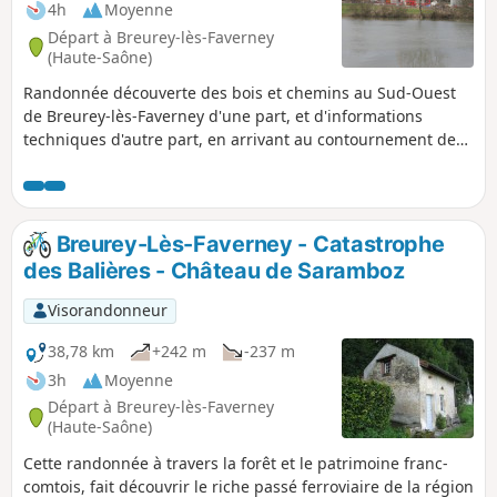
4h
Moyenne
Départ à Breurey-lès-Faverney
(Haute-Saône)
Randonnée découverte des bois et chemins au Sud-Ouest
de Breurey-lès-Faverney d'une part, et d'informations
techniques d'autre part, en arrivant au contournement de
Port-sur-Saône. Le tracé de 8 km en 2 x 2 voies, le
franchissement de la Scycotte, le diffuseur de la D6, et le
viaduc de 607 mètres sur la Saône, constituent les pièces
maîtresses de la déviation de la N19.
Breurey-Lès-Faverney - Catastrophe
des Balières - Château de Saramboz
Visorandonneur
38,78 km
+242 m
-237 m
3h
Moyenne
Départ à Breurey-lès-Faverney
(Haute-Saône)
Cette randonnée à travers la forêt et le patrimoine franc-
comtois, fait découvrir le riche passé ferroviaire de la région