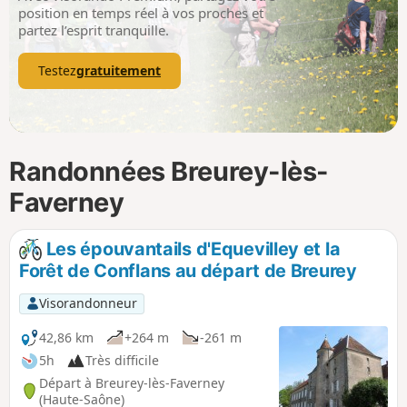
p
position en temps réel à vos proches et
partez l’esprit tranquille.
Testez
gratuitement
Randonnées Breurey-lès-
Faverney
Les épouvantails d'Equevilley et la
Forêt de Conflans au départ de Breurey
Visorandonneur
42,86 km
+264 m
-261 m
5h
Très difficile
Départ à Breurey-lès-Faverney
(Haute-Saône)