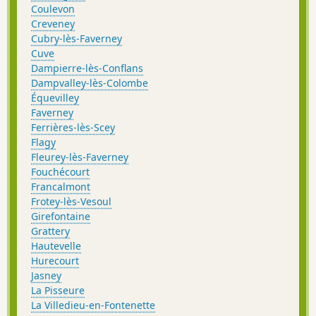
Coulevon
Creveney
Cubry-lès-Faverney
Cuve
Dampierre-lès-Conflans
Dampvalley-lès-Colombe
Équevilley
Faverney
Ferrières-lès-Scey
Flagy
Fleurey-lès-Faverney
Fouchécourt
Francalmont
Frotey-lès-Vesoul
Girefontaine
Grattery
Hautevelle
Hurecourt
Jasney
La Pisseure
La Villedieu-en-Fontenette