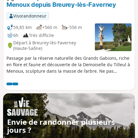
Menoux depuis Breurey-lès-Faverney
Visorandonneur
59,85 km
+560 m
-556 m
6h
Très difficile
Départ à Breurey-lès-Faverney
(Haute-Saône)
Passage par la réserve naturelle des Grands Gabions, riche
en flore et faune et découverte de la Demoiselle du Tilleul à
Menoux, sculpture dans la masse de l’arbre. Ne pas
manquer le remarquable pont métallique du XIXe à la
Polonceau de Bourguignon-lès-Conflans.
Envie de randonner plusieurs
jours ?