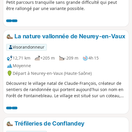
Petit parcours tranquille sans grande difficulté qui peut
être rallongé par une variante possible.
La nature vallonnée de Neurey-en-Vaux
Visorandonneur
12,71 km
+205 m
-209 m
4h 15
Moyenne
Départ à Neurey-en-Vaux (Haute-Saône)
Découvrez le village natal de Claude-François, créateur de
sentiers de randonnée qui portent aujourd'hui son nom en
Forêt de Fontainebleau. Le village est situé sur un coteau,
protégé des vents par les buttes témoins de la Chassagne.
D'origine rurale, la vigne est présente jusqu'à la fin du XIXe
siècle, la commune possède de nombreuses maisons avec
des belles caves voûtées.
Tréfileries de Conflandey