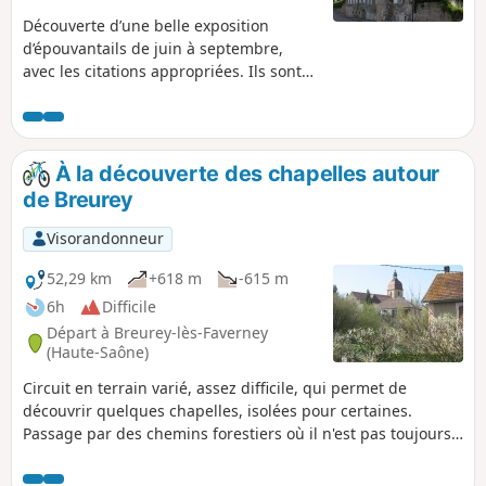
Découverte d’une belle exposition
d’épouvantails de juin à septembre,
avec les citations appropriées. Ils sont
présents le reste de l’année, mais moins
mis en valeur. Suite du parcours dans
les bois de Lajus, d'Equevilley, de
Dessous, des Chignolots, de Berlimont,
À la découverte des chapelles autour
de Meule et retour par la difficile Forêt
de Breurey
de Conflans.
Visorandonneur
52,29 km
+618 m
-615 m
6h
Difficile
Départ à Breurey-lès-Faverney
(Haute-Saône)
Circuit en terrain varié, assez difficile, qui permet de
découvrir quelques chapelles, isolées pour certaines.
Passage par des chemins forestiers où il n'est pas toujours
aisé de se repérer. La dizaine de villages franc-comtois
traversés, donne un bon aperçu des constructions