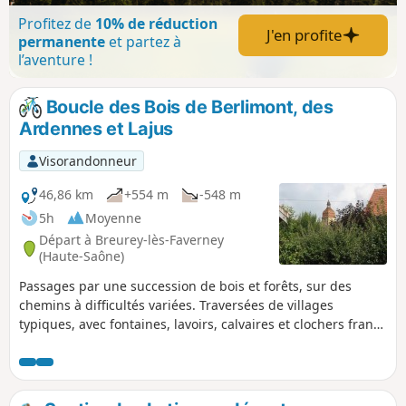
Profitez de
10% de réduction
J'en profite
permanente
et partez à
l’aventure !
Boucle des Bois de Berlimont, des
Ardennes et Lajus
Visorandonneur
46,86 km
+554 m
-548 m
5h
Moyenne
Départ à Breurey-lès-Faverney
(Haute-Saône)
Passages par une succession de bois et forêts, sur des
chemins à difficultés variées. Traversées de villages
typiques, avec fontaines, lavoirs, calvaires et clochers franc-
comtois à tuiles vernissées.