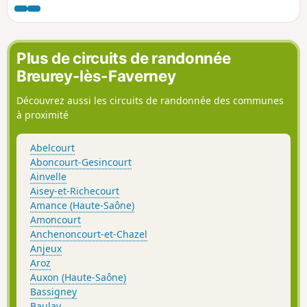
Plus de circuits de randonnée
Breurey-lès-Faverney
Découvrez aussi les circuits de randonnée des communes
à proximité
Abelcourt
Aboncourt-Gesincourt
Ainvelle
Aisey-et-Richecourt
Amance (Haute-Saône)
Amoncourt
Anchenoncourt-et-Chazel
Anjeux
Aroz
Auxon (Haute-Saône)
Bassigney
Baulay