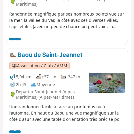
Maritimes)
Randonnée magnifique par ses nombreux points vue sur
la mer, la vallée du Var, la côte avec ses diverses villes,
caps et îles (avec un peu de chance on peut voir : la
Corse, la Sainte-Victoire, les sommets du Mercantour).
Mais cette balade est difficile par sa durée, son dénivelé
donc réservée à des personnes entraînées. MàJ
modérateur au 06/04/2021 : Attention ! Problème de
Baou de Saint-Jeannet
propriété privée entre (11) et (12) . Voir suggestion dans
descriptif et dans les avis au 24 avril 2021
Association / Club / AMM
5,94 km
+371 m
-347 m
2h 45
Moyenne
Départ à Saint-Jeannet (Alpes-
Maritimes) (Alpes-Maritimes)
Une randonnée facile à faire au printemps ou à
l’automne. En haut du Baou une vue magnifique sur la
côte d'azur avec une table d'orientation très précise pour
repérer les points de la côte et les sommets
environnants.