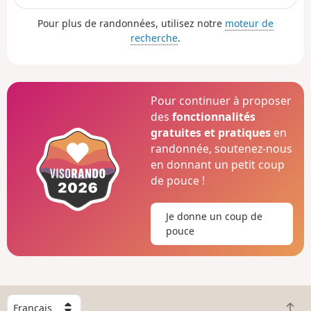
Pour plus de randonnées, utilisez notre
moteur de
recherche
.
Pour continuer à proposer
des
fonctionnalités
gratuites et pratiques
en
randonnée, soutenez-nous
en donnant un petit coup
de pouce !
Je donne un coup de
pouce
C