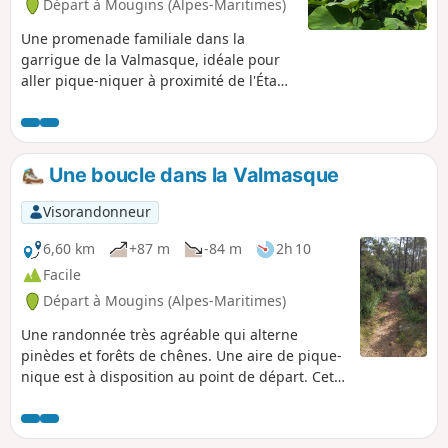
Départ à Mougins (Alpes-Maritimes)
Une promenade familiale dans la
garrigue de la Valmasque, idéale pour
aller pique-niquer à proximité de l'Étang
de Fontmerle. Ce dernier est recouvert
de lotus dont la floraison s'étend de
juillet à mi-septembre.
Une boucle dans la Valmasque
Visorandonneur
6,60 km
+87 m
-84 m
2h 10
Facile
Départ à Mougins (Alpes-Maritimes)
Une randonnée très agréable qui alterne
pinèdes et forêts de chênes. Une aire de pique-
nique est à disposition au point de départ. Cette
randonnée peut également s'envisager à VTT.