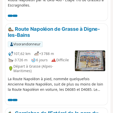
Escragnolles.
Route Napoléon de Grasse à Digne-
les-Bains
Visorandonneur
107,62 km
+3 788 m
-3 726 m
6 jours
Difficile
Départ à Grasse (Alpes-
Maritimes)
La Route Napoléon à pied, nommée quelquefois
Ancienne Route Napoléon, suit de plus ou moins de loin
la Route Napoléon en voiture, les D6085 et D4085. Le
chemin de randonnée suit globalement le GR®406 et le
GR®51. Ce circuit est très bien balisé par deux traits
horizontaux Rouge et Blanc. Il se situe essentiellement
en plein nature et traverse de très beaux paysages.