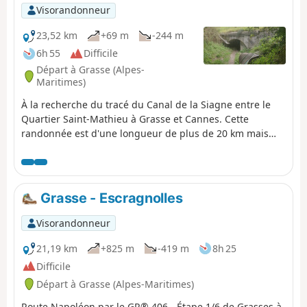
Visorandonneur
23,52 km
+69 m
-244 m
6h 55
Difficile
Départ à Grasse (Alpes-
Maritimes)
À la recherche du tracé du Canal de la Siagne entre le
Quartier Saint-Mathieu à Grasse et Cannes. Cette
randonnée est d'une longueur de plus de 20 km mais
elle n'est pas difficile. Le retour se fera de la gare de
Cannes pour prendre soit le train ou le bus jusqu’à la
gare de Grasse.
Grasse - Escragnolles
Visorandonneur
21,19 km
+825 m
-419 m
8h 25
Difficile
Départ à Grasse (Alpes-Maritimes)
Route Napoléon par le GR® 406 - Étape 1/6 de Grasses à