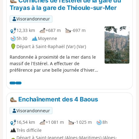
Corniches de l'Estérel de la gare du
Trayas à la gare de Théoule-sur-Mer
Visorandonneur
12,33 km
+687 m
-697 m
5h 30
Moyenne
Départ à Saint-Raphaël (Var) (Var)
Randonnée à proximité de la mer dans le
massif de l'Estérel. A effectuer de
préférence par une belle journée d'hiver
ou à l'automne.
Enchaînement des 4 Baous
Visorandonneur
16,54 km
+1 081 m
-1 025 m
8h
Très difficile
Départ à Saint-Jeannet (Alpes-Maritimes) (Alpes-