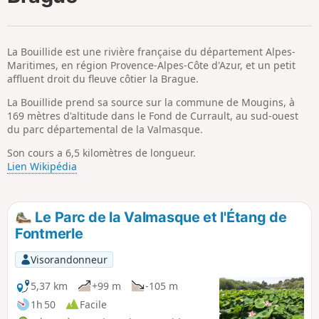
p
La Bouillide est une rivière française du département Alpes-
Maritimes, en région Provence-Alpes-Côte d'Azur, et un petit
affluent droit du fleuve côtier la Brague.
La Bouillide prend sa source sur la commune de Mougins, à
169 mètres d'altitude dans le Fond de Currault, au sud-ouest
du parc départemental de la Valmasque.
Son cours a 6,5 kilomètres de longueur.
Lien Wikipédia
Le Parc de la Valmasque et l'Étang de
Fontmerle
Visorandonneur
5,37 km
+99 m
-105 m
1h 50
Facile