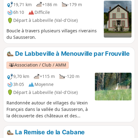
19,71 km
+186 m
-179 m
6h 10
Difficile
Départ à Labbeville (Val-d'Oise)
Boucle à travers plusieurs villages riverains
du Sausseron.
De Labbeville à Menouville par Frouville
Association / Club / AMM
9,70 km
+115 m
-120 m
3h 05
Moyenne
Départ à Labbeville (Val-d'Oise)
Randonnée autour de villages du Vexin
Français dans la vallée du Sausseron, à
la découverte des châteaux et des
maisons de maîtres.
La Remise de la Cabane