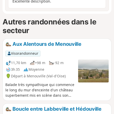
Excellente description.
Autres randonnées dans le
secteur
Aux Alentours de Menouville
Visorandonneur
11,70 km
+98 m
-92 m
3h 35
Moyenne
Départ à Menouville (Val-d'Oise)
Balade très sympathique qui commence
le long du mur d'enceinte d'un château
superbement mis en scène dans son
parc. La promenade rencontre le
hameau d'Héréville aux belles maisons
Boucle entre Labbeville et Hédouville
et au calme charmant. Si le circuit se