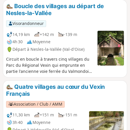
Boucle des villages au départ de
Nesles-la-Vallée
Visorandonneur
14,19 km
+142 m
-139 m
4h 30
Moyenne
Départ à Nesles-la-Vallée (Val-d'Oise)
Circuit en boucle à travers cinq villages du
Parc du Régional Vexin qui emprunte en
partie l'ancienne voie ferrée du Valmondois
Marines, voie secondaire fermée dans les
année 50 mais les anciennes gares sont
Quatre villages au cœur du Vexin
encore visibles.
Français
Association / Club / AMM
11,30 km
+151 m
-151 m
3h 40
Moyenne
Départ à Hédouville (Val-d'Oise)