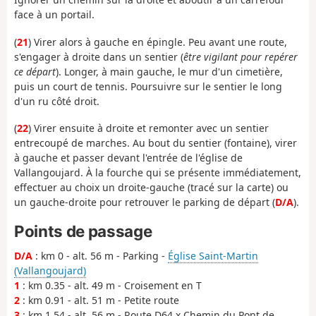
face à un portail.
(
21
) Virer alors à gauche en épingle. Peu avant une route,
s'engager à droite dans un sentier (
être vigilant pour repérer
ce départ
). Longer, à main gauche, le mur d'un cimetière,
puis un court de tennis. Poursuivre sur le sentier le long
d'un ru côté droit.
(
22
) Virer ensuite à droite et remonter avec un sentier
entrecoupé de marches. Au bout du sentier (fontaine), virer
à gauche et passer devant l'entrée de l'église de
Vallangoujard. À la fourche qui se présente immédiatement,
effectuer au choix un droite-gauche (tracé sur la carte) ou
un gauche-droite pour retrouver le parking de départ (
D/A
).
Points de passage
D/A
: km 0 - alt. 56 m - Parking -
Église Saint-Martin
(Vallangoujard)
1
: km 0.35 - alt. 49 m - Croisement en T
2
: km 0.91 - alt. 51 m - Petite route
3
: km 1.54 - alt. 56 m - Route D64 x Chemin du Pont de