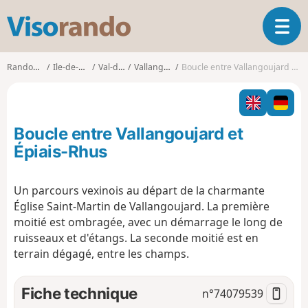
V
O
i
u
s
v
o
Randonnées
Ile-de-France
Val-d'Oise
Vallangoujard
Boucle entre Vallangoujard et Épiais-Rhus
r
r
i
a
r
n
l
d
Boucle entre Vallangoujard et
a
o
n
Épiais-Rhus
a
v
Un parcours vexinois au départ de la charmante
i
Église Saint-Martin de Vallangoujard. La première
g
a
moitié est ombragée, avec un démarrage le long de
t
ruisseaux et d'étangs. La seconde moitié est en
i
terrain dégagé, entre les champs.
o
n
Fiche technique
n°
74079539