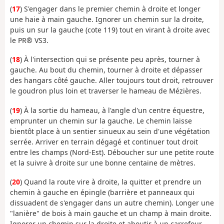
(
17
) S'engager dans le premier chemin à droite et longer
une haie à main gauche. Ignorer un chemin sur la droite,
puis un sur la gauche (cote 119) tout en virant à droite avec
le PR® VS3.
(
18
) À l'intersection qui se présente peu après, tourner à
gauche. Au bout du chemin, tourner à droite et dépasser
des hangars côté gauche. Aller toujours tout droit, retrouver
le goudron plus loin et traverser le hameau de Mézières.
(
19
) À la sortie du hameau, à l'angle d'un centre équestre,
emprunter un chemin sur la gauche. Le chemin laisse
bientôt place à un sentier sinueux au sein d'une végétation
serrée. Arriver en terrain dégagé et continuer tout droit
entre les champs (Nord-Est). Déboucher sur une petite route
et la suivre à droite sur une bonne centaine de mètres.
(
20
) Quand la route vire à droite, la quitter et prendre un
chemin à gauche en épingle (barrière et panneaux qui
dissuadent de s'engager dans un autre chemin). Longer une
"lanière" de bois à main gauche et un champ à main droite.
Ignorer un chemin sur la droite et aboutir à un carrefour