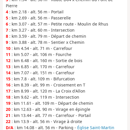
Pierre
4
: km 2.18 - alt. 56 m - Portail
5
: km 2.69 - alt. 56 m - Passerelle
6
: km 3.07 - alt. 57 m - Petite route - Moulin de Rhus
7
: km 3.27 - alt. 60 m - Intersection
8
: km 3.59 - alt. 79 m - Départ de chemin
9
: km 3.88 - alt. 78 m - Sentier x Chemin
10
: km 4.54 - alt. 71 m - Carrefour
11
: km 5.07 - alt. 106 m - Fourche
12
: km 6.48 - alt. 160 m - Sortie de bois
13
: km 6.85 - alt. 170 m - Carrefour
14
: km 7.07 - alt. 151 m - Carrefour
15
: km 7.8 - alt. 109 m - Bifurcation
16
: km 8.39 - alt. 99 m - Croisement en T
17
: km 8.99 - alt. 120 m - La Croix d'Allon
18
: km 9.62 - alt. 119 m - Intersection
19
: km 11.61 - alt. 109 m - Départ de chemin
20
: km 12.63 - alt. 90 m - Virage en épingle
21
: km 13.44 - alt. 77 m - Carrefour - Portail
22
: km 13.9 - alt. 56 m - Virage à droite
D/A
: km 14.08 - alt. 56 m - Parking -
Église Saint-Martin