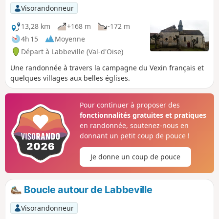
termine sur une route, elle est
Visorandonneur
cependant très peu fréquentée par les
voitures et son étroitesse force celles-ci
13,28 km
+168 m
-172 m
à une vitesse qui les rend très
4h 15
Moyenne
supportables.
Départ à Labbeville (Val-d'Oise)
Une randonnée à travers la campagne du Vexin français et
quelques villages aux belles églises.
Pour continuer à proposer des
fonctionnalités gratuites et pratiques
en randonnée, soutenez-nous en
donnant un petit coup de pouce !
Je donne un coup de pouce
Boucle autour de Labbeville
Visorandonneur