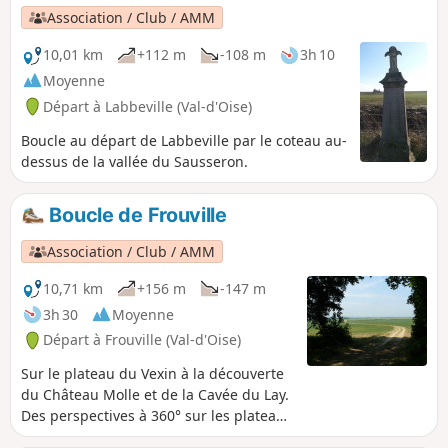
Association / Club / AMM
10,01 km
+112 m
-108 m
3h 10
Moyenne
Départ à Labbeville (Val-d'Oise)
Boucle au départ de Labbeville par le coteau au-
dessus de la vallée du Sausseron.
Boucle de Frouville
Association / Club / AMM
10,71 km
+156 m
-147 m
3h 30
Moyenne
Départ à Frouville (Val-d'Oise)
Sur le plateau du Vexin à la découverte
du Château Molle et de la Cavée du Lay.
Des perspectives à 360° sur les plateaux
du Vexin.