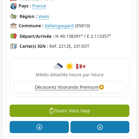
Pays :
France
Région :
Vexin
Commune :
Vallangoujard
(95810)
Départ/Arrivée :
N 49.138391° / E 2.113357°
Carte(s) IGN :
Ref. 2212E, 2313OT
Météo détaillée heure par heure
Découvrez Visorando Premium
Ouvrir dans l'app