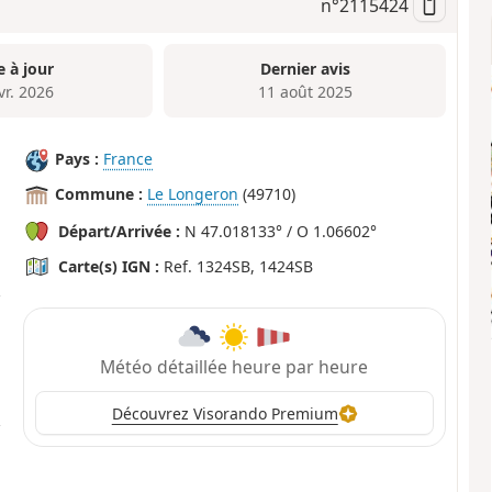
n°
2115424
e à jour
Dernier avis
vr. 2026
11 août 2025
Pays :
France
Commune :
Le Longeron
(49710)
Départ/Arrivée :
N 47.018133° / O 1.06602°
Carte(s) IGN :
Ref. 1324SB, 1424SB
Météo détaillée heure par heure
Découvrez Visorando Premium