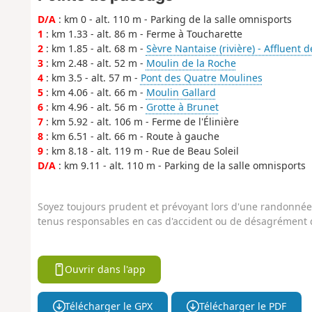
D/A
: km 0 - alt. 110 m - Parking de la salle omnisports
1
: km 1.33 - alt. 86 m - Ferme à Toucharette
2
: km 1.85 - alt. 68 m -
Sèvre Nantaise (rivière) - Affluent d
3
: km 2.48 - alt. 52 m -
Moulin de la Roche
4
: km 3.5 - alt. 57 m -
Pont des Quatre Moulines
5
: km 4.06 - alt. 66 m -
Moulin Gallard
6
: km 4.96 - alt. 56 m -
Grotte à Brunet
7
: km 5.92 - alt. 106 m - Ferme de l'Élinière
8
: km 6.51 - alt. 66 m - Route à gauche
9
: km 8.18 - alt. 119 m - Rue de Beau Soleil
D/A
: km 9.11 - alt. 110 m - Parking de la salle omnisports
Soyez toujours prudent et prévoyant lors d'une randonnée. 
tenus responsables en cas d'accident ou de désagrément q
Ouvrir dans l'app
Télécharger le GPX
Télécharger le PDF