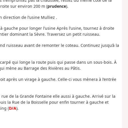
is n’empruntez pas la chaussée, restez du même côté de la
roite sur environ 200 m (
prudence
).
 direction de l’usine Mulliez .
 à gauche pour longer l’usine Après l’usine, tournez à droite
tier dominant la Sèvre. Traversez un petit ruisseau.
nd ruisseau avant de remonter le coteau. Continuez jusqu’à la
scarpé qui longe la route puis qui passe dans un sous-bois. À
 qui mène au Barrage des Rivières au Pâtis.
oit après un virage à gauche. Celle-ci vous mènera à l’entrée
 rue de la Grande Fontaine elle aussi à gauche. Arrivé sur la
is la Rue de la Boisselle pour enfin tourner à gauche et
ing (
D/A
).