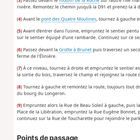
(
3
) Passez devant le
moulin de la Roche
sur l’autre rive ma
rivière. Remontez le chemin jusqu’à la D91 et prenez-la à d
(
4
) Avant le
pont des Quatre Moulines
, tournez à gauche en
(
5
) Avant d’entrer dans l’usine, empruntez le sentier pentu
sur le sentier équipé d’une rambarde. Continuez sur ce sen
(
6
) Passez devant la
Grotte à Brunet
puis traversez un seco
ferme de l'Élinière.
(
7
) À ce niveau, tournez à droite et empruntez le sentier e
la sortie du bois, traversez le champ et rejoignez la route
(
8
) Tournez à gauche et remontez la route, toujours tout dr
du bourg du Longeron.
(
9
) Empruntez alors la Rue de Beau Soleil à gauche, puis la
Place de la Libération, empruntez la Rue Eugène Bonnet, pu
continuez sur la Rue de Toucharette pour rejoindre le park
Points de passage