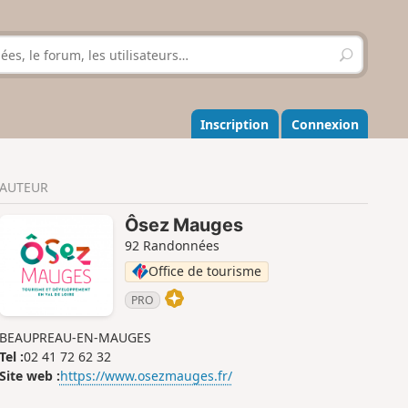
R
e
c
h
e
Inscription
Connexion
r
c
h
AUTEUR
e
r
Ôsez Mauges
92 Randonnées
Office de tourisme
PRO
BEAUPREAU-EN-MAUGES
Tel :
02 41 72 62 32
Site web :
https://www.osezmauges.fr/