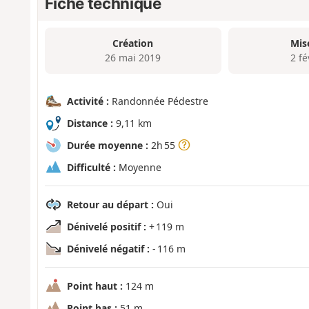
Fiche technique
Création
Mis
26 mai 2019
2 fé
Activité :
Randonnée Pédestre
Distance :
9,11 km
Durée moyenne :
2h 55
Difficulté :
Moyenne
Retour au départ :
Oui
Dénivelé positif :
+ 119 m
Dénivelé négatif :
- 116 m
Point haut :
124 m
Point bas :
51 m