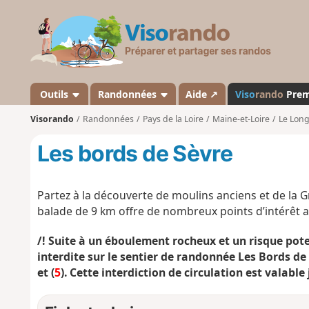
V
i
s
o
r
a
Outils
Randonnées
Aide ↗
Viso
rando
Pre
n
Visorando
Randonnées
Pays de la Loire
Maine-et-Loire
Le Lon
d
o
Les bords de Sèvre
Partez à la découverte de moulins anciens et de la 
balade de 9 km offre de nombreux points d’intérêt au
/! Suite à un éboulement rocheux et un risque pot
interdite sur le sentier de randonnée Les Bords de 
et (
5
). Cette interdiction de circulation est valable