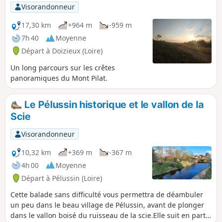
des myrtilles. Cet itinéraire propose un retour par un
Visorandonneur
sentier moins fréquenté au travers d'une forêt de feuillus.
17,30 km
+964 m
-959 m
7h 40
Moyenne
Départ à Doizieux (Loire)
Un long parcours sur les crêtes
panoramiques du Mont Pilat.
Le Pélussin historique et le vallon de la
Scie
Visorandonneur
10,32 km
+369 m
-367 m
4h 00
Moyenne
Départ à Pélussin (Loire)
Cette balade sans difficulté vous permettra de déambuler
un peu dans le beau village de Pélussin, avant de plonger
dans le vallon boisé du ruisseau de la scie.Elle suit en partie