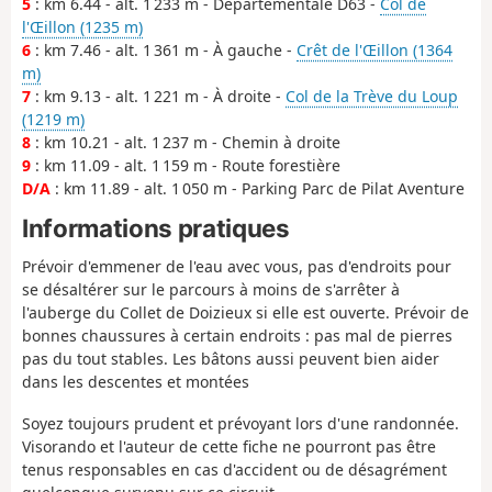
5
: km 6.44 - alt. 1 233 m - Départementale D63 -
Col de
l'Œillon (1235 m)
6
: km 7.46 - alt. 1 361 m - À gauche -
Crêt de l'Œillon (1364
m)
7
: km 9.13 - alt. 1 221 m - À droite -
Col de la Trève du Loup
(1219 m)
8
: km 10.21 - alt. 1 237 m - Chemin à droite
9
: km 11.09 - alt. 1 159 m - Route forestière
D/A
: km 11.89 - alt. 1 050 m - Parking Parc de Pilat Aventure
Informations pratiques
Prévoir d'emmener de l'eau avec vous, pas d'endroits pour
se désaltérer sur le parcours à moins de s'arrêter à
l'auberge du Collet de Doizieux si elle est ouverte. Prévoir de
bonnes chaussures à certain endroits : pas mal de pierres
pas du tout stables. Les bâtons aussi peuvent bien aider
dans les descentes et montées
Soyez toujours prudent et prévoyant lors d'une randonnée.
Visorando et l'auteur de cette fiche ne pourront pas être
tenus responsables en cas d'accident ou de désagrément