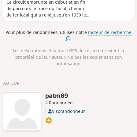
Ce circuit emprunte en début et en fin
de parcours le tracé du Tacot, chemin
de fer local qui a relié jusqu'en 1930 les
deux versants, Loire et Rhône, du Massif
du Pilat. Points de vue magnifiques sur
Pour plus de randonnées, utilisez notre
moteur de recherche
Massif du Pilat mais surtout Vallée du
.
Rhône et Massif des Alpes avec le Mont
Blanc détaché à gauche lorsque le ciel
Les descriptions et la trace GPS de ce circuit restent la
est bien dégagé. L'essentiel du circuit
propriété de leur auteur. Ne pas les copier sans son
est en forêt.
autorisation.
AUTEUR
patm69
4 Randonnées
Visorandonneur