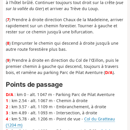
à l'hôtel brûlé. Continuer toujours tout droit sur la crête (
vue
sur la vallée du Gier
) et arriver au Trève du Loup.
(
7
) Prendre à droite direction Chaux de la Madeleine, arriver
rapidement sur un chemin forestier. Tourner à gauche et
rester sur ce chemin jusqu'à une bifurcation.
(
8
) Emprunter le chemin qui descend à droite jusqu'à une
autre route forestière plus bas.
(
9
) Prendre à droite en direction du Col de l'Œillon, puis le
premier chemin à gauche qui descend, toujours à travers
bois, et ramène au parking Parc de Pilat Aventure (
D/A
).
Points de passage
D/A
: km 0 - alt. 1 047 m - Parking Parc de Pilat Aventure
1
: km 2.54 - alt. 1 067 m - Chemin à droite
2
: km 3.57 - alt. 1 109 m - Embranchement, à droite
3
: km 4.89 - alt. 1 093 m - Intersection, à droite
4
: km 5.78 - alt. 1 206 m - Point de vue -
Col du Gratteau
(1204 m)