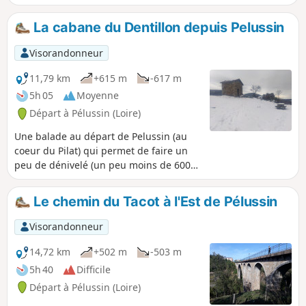
le sentier du Priel (Pelussin 1, balisage Jaune/Blanc).
La cabane du Dentillon depuis Pelussin
Visorandonneur
11,79 km
+615 m
-617 m
5h 05
Moyenne
Départ à Pélussin (Loire)
Une balade au départ de Pelussin (au
coeur du Pilat) qui permet de faire un
peu de dénivelé (un peu moins de 600
m) pour conserver la forme, qui monte
de façon continue. Pour arriver à la
Le chemin du Tacot à l'Est de Pélussin
cabane du Dentillon, avec son
arboretum et sa table d'orientation.
Visorandonneur
Ensuite on peut pousser jusqu'aux 3
dents, pour cela il faut rajouter 3/4
14,72 km
+502 m
-503 m
d'heure et 250m de dénivelé.
5h 40
Difficile
Départ à Pélussin (Loire)