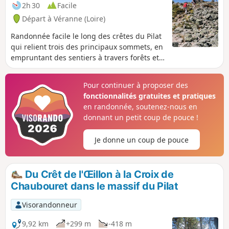
2h 30
Facile
Départ à Véranne (Loire)
Randonnée facile le long des crêtes du Pilat
qui relient trois des principaux sommets, en
empruntant des sentiers à travers forêts et
landes. Tout le long du chemin on découvre
de magnifiques panoramas sur les Alpes, le
Pour continuer à proposer des
Massif Central et la vallée du Rhône.
fonctionnalités gratuites et pratiques
en randonnée, soutenez-nous en
donnant un petit coup de pouce !
Je donne un coup de pouce
Du Crêt de l'Œillon à la Croix de
Chaubouret dans le massif du Pilat
Visorandonneur
9,92 km
+299 m
-418 m