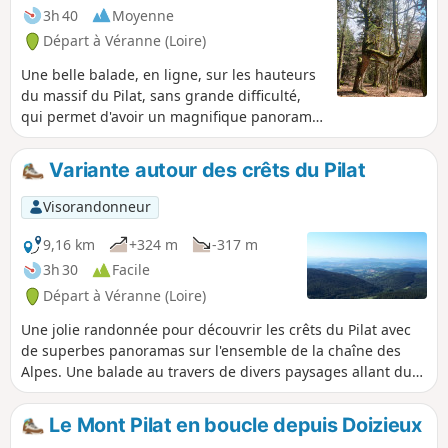
3h 40
Moyenne
Départ à Véranne (Loire)
Une belle balade, en ligne, sur les hauteurs
du massif du Pilat, sans grande difficulté,
qui permet d'avoir un magnifique panorama
sur les Alpes et le Mont Blanc.
Variante autour des crêts du Pilat
Visorandonneur
9,16 km
+324 m
-317 m
3h 30
Facile
Départ à Véranne (Loire)
Une jolie randonnée pour découvrir les crêts du Pilat avec
de superbes panoramas sur l'ensemble de la chaîne des
Alpes. Une balade au travers de divers paysages allant du
pierrier à la forêt de conifères en passant par des landes
couvertes de bruyères et de genêts. A la bonne saison on
Le Mont Pilat en boucle depuis Doizieux
peut en profiter pour manger des framboises sauvages et