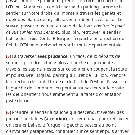
pause
. Quitter le parking et prendre en direction du Col de
l'Œillon. Attention, juste à la sortie du parking, prendre le
sentier sur votre droite qui monte à travers les genêts et
quelques plants de myrtilles, sentier bien tracé au sol. Le
suivre, passer plus haut au pied de la tour,
admirer le point
de vue sur les Trois Dents
et, plus loin, retrouver le sentier
balisé des Trois Dents. Bifurquer à gauche en direction du
Col de l'Œillon et déboucher sur la route départementale.
(
5
) La traverser
avec prudence
. En face, deux départs de
sentier : prendre celui le plus à gauche et qui monte à
travers les sapins. Rester sur ce sentier en coupant la route
et poursuivre jusqu'au parking du Crêt de l'Œillon. Prendre
la direction de l'hôtel brûlé et du Crêt de l'Œillon. Passer sur
la gauche de l'antenne : on peut aussi passer sur la droite,
les deux sentiers nous emmènent à la table d'orientation
juste derrière.
(
6
) Prendre le sentier à gauche qui descend, traverser des
pierriers instables
(attention)
, arriver en bas pour retrouver
un sentier balisé. Bifurquer à gauche, passer au point
d'envol des parapentes, continuer sur ce sentier puis arriver