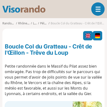
V
O
i
u
s
v
o
Randonnées
Rhône-Alpes
Loire
Pélussin
Boucle Col du Gratteau - Crêt de l'Œillon - Trêve du Loup
r
r
i
a
r
n
l
d
Boucle Col du Gratteau - Crêt de
a
o
n
l'Œillon - Trêve du Loup
a
v
Petite randonnée dans le Massif du Pilat assez bien
i
ombragée. Pas trop de difficultés sur le parcours qui
g
a
vous permet d'avoir de jolis points de vue sur la vallée
t
du Rhône, le Vercors et la chaîne des Alpes, si la
i
météo est favorable, et aussi sur les Monts du
o
Lyonnais, à certains endroits, et la vallée du Gier.
n