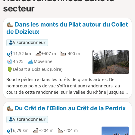
secteur
Dans les monts du Pilat autour du Collet
de Doizieux
Visorandonneur
11,52 km
+407 m
-400 m
4h 25
Moyenne
Départ à Doizieux (Loire)
Boucle pédestre dans les forêts de grands arbres. De
nombreux points de vue s'offriront aux randonneurs, au
cours de cette randonnée, sur la vallée du Rhône jusqu'aux
Alpes ainsi que sur les vallons et monts du massif du Pilat.
Du Crêt de l’Œillon au Crêt de la Perdrix
Visorandonneur
6,79 km
+204 m
-204 m