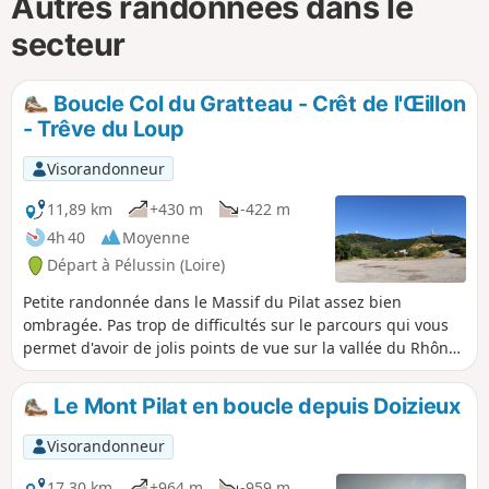
Autres randonnées dans le
secteur
Boucle Col du Gratteau - Crêt de l'Œillon
- Trêve du Loup
Visorandonneur
11,89 km
+430 m
-422 m
4h 40
Moyenne
Départ à Pélussin (Loire)
Petite randonnée dans le Massif du Pilat assez bien
ombragée. Pas trop de difficultés sur le parcours qui vous
permet d'avoir de jolis points de vue sur la vallée du Rhône,
le Vercors et la chaîne des Alpes, si la météo est favorable,
et aussi sur les Monts du Lyonnais, à certains endroits, et la
Le Mont Pilat en boucle depuis Doizieux
vallée du Gier.
Visorandonneur
17,30 km
+964 m
-959 m