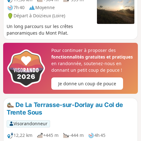
7h 40
Moyenne
Départ à Doizieux (Loire)
Un long parcours sur les crêtes
panoramiques du Mont Pilat.
Pour continuer à proposer des
fonctionnalités gratuites et pratiques
en randonnée, soutenez-nous en
donnant un petit coup de pouce !
Je donne un coup de pouce
De La Terrasse-sur-Dorlay au Col de
Trente Sous
Visorandonneur
12,22 km
+445 m
-444 m
4h 45