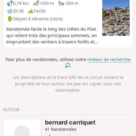
6,79 km
+204 m
-204 m
2h 30
Facile
Départ à Véranne (Loire)
Randonnée facile le long des crêtes du Pilat
qui relient trois des principaux sommets, en
empruntant des sentiers à travers forêts et
landes. Tout le long du chemin on découvre
de magnifiques panoramas sur les Alpes, le
Pour plus de randonnées, utilisez notre
moteur de recherche
Massif Central et la vallée du Rhône.
.
Les descriptions et la trace GPS de ce circuit restent la
propriété de leur auteur. Ne pas les copier sans son
autorisation.
AUTEUR
bernard carriquet
41 Randonnées