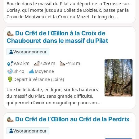
Boucle dans le massif du Pilat au départ de la Terrasse-sur-
Dorlay, qui monte jusqu'au Collet de Doizieux, passe par la
Croix de Montvieux et la Croix du Mazet. Le long du
parcours, très belles vues et panoramas sur le Barrage de
Dorlay, les vallonnements du Pilat, les monts du Lyonnais et
Du Crêt de l'Œillon à la Croix de
du Forez ainsi que le Rhône et sa vallée. La découverte de
Chaubouret dans le massif du Pilat
"travail" à ferrer les chevaux et pour finir, si vous avez le
temps, une visite à la maison des tresses et lacets.
Visorandonneur
9,92 km
+299 m
-418 m
3h 40
Moyenne
Départ à Véranne (Loire)
Une belle balade, en ligne, sur les hauteurs
du massif du Pilat, sans grande difficulté,
qui permet d'avoir un magnifique panorama
sur les Alpes et le Mont Blanc.
Du Crêt de l’Œillon au Crêt de la Perdrix
Visorandonneur