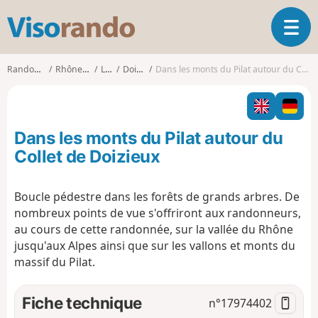
V
O
i
u
s
v
o
Randonnées
Rhône-Alpes
Loire
Doizieux
Dans les monts du Pilat autour du Collet de Doizieux
r
r
i
a
r
n
l
d
Dans les monts du Pilat autour du
a
o
n
Collet de Doizieux
a
v
Boucle pédestre dans les forêts de grands arbres. De
i
nombreux points de vue s'offriront aux randonneurs,
g
a
au cours de cette randonnée, sur la vallée du Rhône
t
jusqu'aux Alpes ainsi que sur les vallons et monts du
i
massif du Pilat.
o
n
Fiche technique
n°
17974402