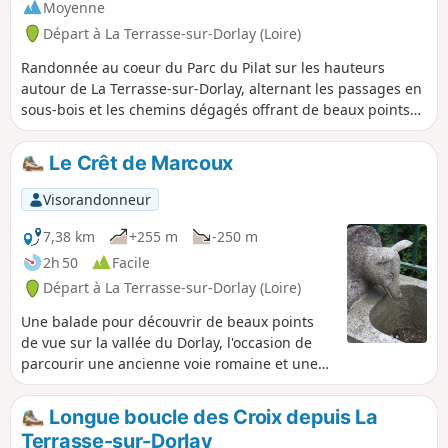
Moyenne
Départ à La Terrasse-sur-Dorlay (Loire)
Randonnée au coeur du Parc du Pilat sur les hauteurs
autour de La Terrasse-sur-Dorlay, alternant les passages en
sous-bois et les chemins dégagés offrant de beaux points
de vue sur les monts du Pilat ainsi que sur la vallée du Gier.
Le Crêt de Marcoux
Visorandonneur
7,38 km
+255 m
-250 m
2h 50
Facile
Départ à La Terrasse-sur-Dorlay (Loire)
Une balade pour découvrir de beaux points
de vue sur la vallée du Dorlay, l'occasion de
parcourir une ancienne voie romaine et une
ancienne voie de chemin de fer.
Longue boucle des Croix depuis La
Terrasse-sur-Dorlay