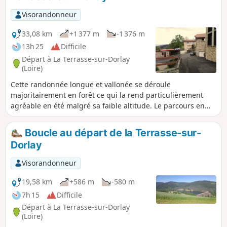
Visorandonneur
33,08 km
+1 377 m
-1 376 m
13h 25
Difficile
Départ à La Terrasse-sur-Dorlay
(Loire)
Cette randonnée longue et vallonée se déroule
majoritairement en forêt ce qui la rend particulièrement
agréable en été malgré sa faible altitude. Le parcours en
boucle depuis la Terrasse-sur-Dorlay débute par une
montée sur la ligne de crête dominant la retenue du Dorlay
Boucle au départ de la Terrasse-sur-
pour rejoindre la Croix du Planil. Le parcours vient jouxter la
Dorlay
Jasserie avant de rejoindre Doizieux et remonter vers le
Collet de Doizieux. Le circuit se prolonge par un passage à
Visorandonneur
la Croix de Montvieux, à la Croix du Mazet puis à celle du
Pendu. Enfin par le vallon de la Mornante on retrouve la
19,58 km
+586 m
-580 m
Terrasse-sur-Dorlay.
7h 15
Difficile
Départ à La Terrasse-sur-Dorlay
(Loire)