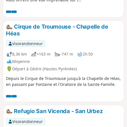
Gorges d'Escuain et le Rio Yaga. Arrêtez-
vous pour voir l'Ermita de San Lorenzo,
une roche couverte de symboles et
d'inscriptions mystérieuses. Avec un
Cirque de Troumouse - Chapelle de
peu de chance, vous pourrez observer
Héas
le mythique gypaète barbu et plus
facilement des vautours.
Visorandonneur
8,36 km
+163 m
-747 m
2h 50
Moyenne
Départ à Gèdre (Hautes-Pyrénées)
Depuis le Cirque de Troumouse jusqu'à la Chapelle de Héas,
en passant par Fontaine et l'Oratoire de la Sainte-Famille.
Refugio San Vicenda - San Urbez
Visorandonneur