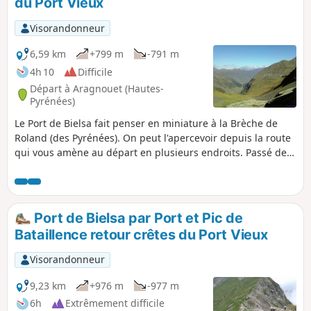
du Port Vieux
Visorandonneur
6,59 km
+799 m
-791 m
4h 10
Difficile
Départ à Aragnouet (Hautes-
Pyrénées)
Le Port de Bielsa fait penser en miniature à la Brèche de
Roland (des Pyrénées). On peut l'apercevoir depuis la route
qui vous amène au départ en plusieurs endroits. Passé de
l'autre côté la vue de la vallée et de la Sierra Pelada est
grandioseLe retour par Les crête du Port Vieux offre des vue
splendides, mais nécessite un peu d'expérience de la haute
montagne.Suivre la trace GPS s'avèrera indispensable car
Port de Bielsa par Port et Pic de
aucun balisage . Voir Informations Pratiques.
Bataillence retour crêtes du Port Vieux
Visorandonneur
9,23 km
+976 m
-977 m
6h
Extrêmement difficile