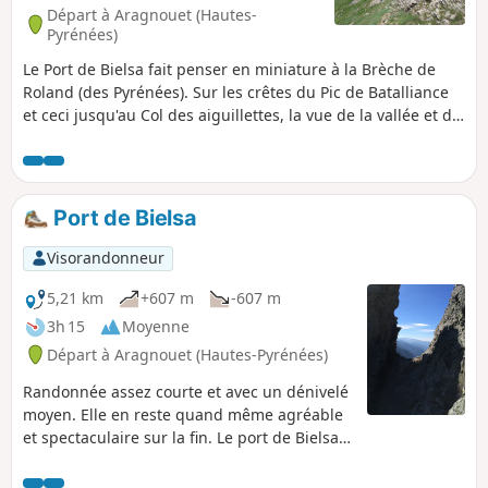
Départ à Aragnouet (Hautes-
Pyrénées)
Le Port de Bielsa fait penser en miniature à la Brèche de
Roland (des Pyrénées). Sur les crêtes du Pic de Batalliance
et ceci jusqu'au Col des aiguillettes, la vue de la vallée et de
la Sierra Pelada est grandiose et la vue tout le long des
crêtes est splendides.Suivre les crêtes nécessite beaucoup
d'expérience de la haute montagne.Suivre la trace GPS
s'avèrera indispensable. Voir Informations Pratiques.Je
Port de Bielsa
classerai plutôt cette randonnée dans les très très difficiles
Visorandonneur
5,21 km
+607 m
-607 m
3h 15
Moyenne
Départ à Aragnouet (Hautes-Pyrénées)
Randonnée assez courte et avec un dénivelé
moyen. Elle en reste quand même agréable
et spectaculaire sur la fin. Le port de Bielsa
fait penser en miniature à la brèche de
Roland (des Pyrénées). On peut l'apercevoir