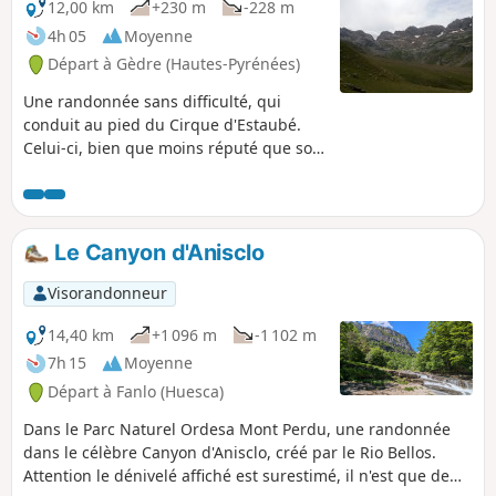
ajoute une touche supplémentaire,
12,00 km
+230 m
-228 m
découvrant le Massif du Mont-Perdu.
4h 05
Moyenne
Randonnée réservée à des randonneurs
Départ à Gèdre (Hautes-Pyrénées)
aguerris.
Une randonnée sans difficulté, qui
conduit au pied du Cirque d'Estaubé.
Celui-ci, bien que moins réputé que son
voisin de Gavarnie, offre un magnifique
spectacle avec notamment de
nombreuses cascades. Belles
opportunités de pique-nique dans un
Le Canyon d'Anisclo
superbe cadre montagnard.
Visorandonneur
14,40 km
+1 096 m
-1 102 m
7h 15
Moyenne
Départ à Fanlo (Huesca)
Dans le Parc Naturel Ordesa Mont Perdu, une randonnée
dans le célèbre Canyon d'Anisclo, créé par le Rio Bellos.
Attention le dénivelé affiché est surestimé, il n'est que de