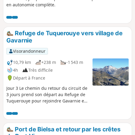
en autonomie complète.
Refuge de Tuquerouye vers village de
Gavarnie
Visorandonneur
10,79 km
+238 m
-1 543 m
4h
Très difficile
Départ à France
Jour 3 Le chemin du retour du circuit de
3 jours prend son départ au Refuge de
Tuquerouye pour rejoindre Gavarnie en
passant par la Hourquette d'Alans et le
Refuge des Espuguettes.
Port de Bielsa et retour par les crêtes