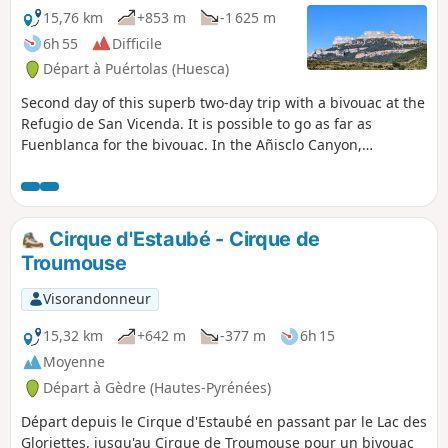
15,76 km
+853 m
-1 625 m
6h 55
Difficile
Départ à Puértolas (Huesca)
Second day of this superb two-day trip with a bivouac at the
Refugio de San Vicenda. It is possible to go as far as
Fuenblanca for the bivouac. In the Añisclo Canyon,
bivouacking is permitted from 1,650 metres. If you plan to
sleep in your van the night before the hike, it is best to park
5-8 km before the canyon car park. The road to the car park
is one-way, and crossing the canyon during the day must be
Cirque d'Estaubé - Cirque de
magnificent (night crossing for the hike).
Troumouse
Visorandonneur
15,32 km
+642 m
-377 m
6h 15
Moyenne
Départ à Gèdre (Hautes-Pyrénées)
Départ depuis le Cirque d'Estaubé en passant par le Lac des
Gloriettes, jusqu'au Cirque de Troumouse pour un bivouac