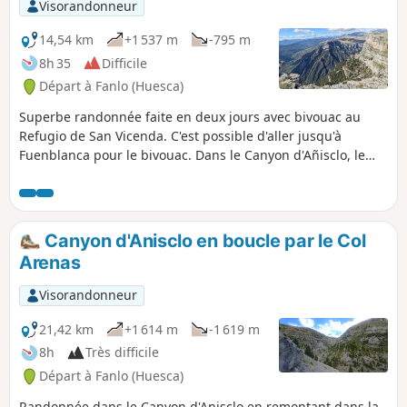
Visorandonneur
14,54 km
+1 537 m
-795 m
8h 35
Difficile
Départ à Fanlo (Huesca)
Superbe randonnée faite en deux jours avec bivouac au
Refugio de San Vicenda. C'est possible d'aller jusqu'à
Fuenblanca pour le bivouac. Dans le Canyon d'Añisclo, le
bivouac est autorisé à partir de 1650 m.
Canyon d'Anisclo en boucle par le Col
Arenas
Visorandonneur
21,42 km
+1 614 m
-1 619 m
8h
Très difficile
Départ à Fanlo (Huesca)
Randonnée dans le Canyon d'Anisclo en remontant dans la