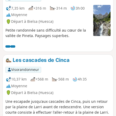
7,35 km
+316 m
-314 m
3h 00
Moyenne
Départ à Bielsa (Huesca)
Petite randonnée sans difficulté au cœur de la
vallée de Pineta. Paysages superbes.
Les cascades de Cinca
Visorandonneur
10,37 km
+568 m
-568 m
4h 35
Moyenne
Départ à Bielsa (Huesca)
Une escapade jusqu'aux cascades de Cinca, puis un retour
par la plaine de Larri avant de redescendre. Une version
courte consiste à effectuer l'aller-retour à la plaine de Larri.