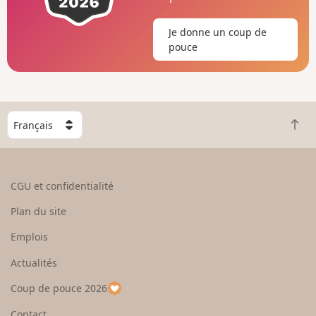
Je donne un coup de
pouce
C
R
h
e
o
t
i
o
s
CGU et confidentialité
u
i
r
s
Plan du site
e
s
n
e
Emplois
h
z
Actualités
a
u
u
n
Coup de pouce 2026
t
p
a
Contact