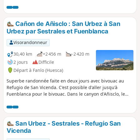
500m.
Cañon de Añisclo : San Urbez à San
Urbez par Sestrales et Fuenblanca
Visorandonneur
30,40 km
+2 456 m
-2 420 m
2 jours
Difficile
Départ à Fanlo (Huesca)
Superbe randonnée faite en deux jours avec bivouac au
Refugio de San Vicenda. C'est possible d'aller jusqu'à
Fuenblanca pour le bivouac. Dans le canyon d'Añisclo, le
bivouac est autorisé à partir de 1650 mètres. Si vous
comptez dormir en van la veille de la rando, mieux vaut se
garer 5-8 km avant le parking du canyon. La route qui va au
parking est en sens unique, et traverser le canyon en
San Urbez - Sestrales - Refugio San
journée doit être magnifique.
Vicenda