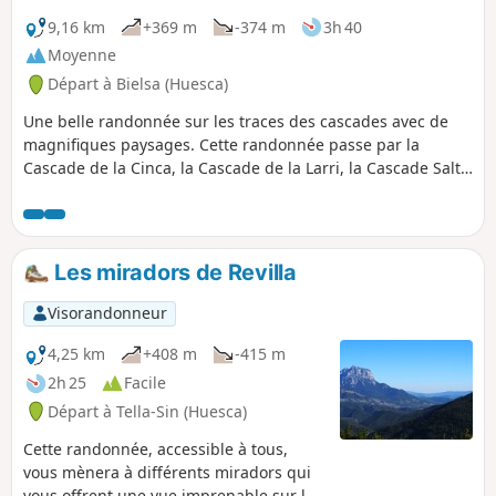
9,16 km
+369 m
-374 m
3h 40
Moyenne
Départ à Bielsa (Huesca)
Une belle randonnée sur les traces des cascades avec de
magnifiques paysages. Cette randonnée passe par la
Cascade de la Cinca, la Cascade de la Larri, la Cascade Salto
de la Larri et un point de vue en hauteur sur les
montagnes. Il y a aussi de nombreux points de vue parmi
tant d’autres sur la Cascade de la Larri. Il faut faire attention
à une zone dangereuse avec la traversée d’un cours d’eau. Il
Les miradors de Revilla
existe aussi un coin pique-nique très sympa avec vue sur
les montagnes et à côté de l’eau. Merci de rester sur les
Visorandonneur
sentiers, et de respecter la montagne
4,25 km
+408 m
-415 m
2h 25
Facile
Départ à Tella-Sin (Huesca)
Cette randonnée, accessible à tous,
vous mènera à différents miradors qui
vous offrent une vue imprenable sur les