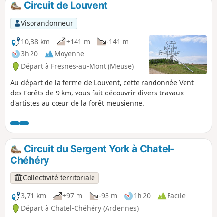
parcours en forêt et une seconde qui
Circuit de Louvent
emprunte principalement des chemins
blancs.
Visorandonneur
10,38 km
+141 m
-141 m
3h 20
Moyenne
Départ à Fresnes-au-Mont (Meuse)
Au départ de la ferme de Louvent, cette randonnée Vent
des Forêts de 9 km, vous fait découvrir divers travaux
d'artistes au cœur de la forêt meusienne.
Circuit du Sergent York à Chatel-
Chéhéry
Collectivité territoriale
3,71 km
+97 m
-93 m
1h 20
Facile
Départ à Chatel-Chéhéry (Ardennes)