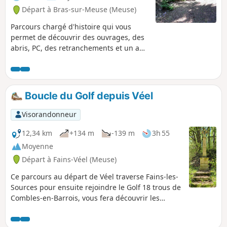
Départ à Bras-sur-Meuse (Meuse)
Parcours chargé d'histoire qui vous
permet de découvrir des ouvrages, des
abris, PC, des retranchements et un abri
intermédiaire à munitions encore en
bon états ainsi que quelques restes de
tranchées et postes de combats isolés.
Boucle du Golf depuis Véel
Visorandonneur
12,34 km
+134 m
-139 m
3h 55
Moyenne
Départ à Fains-Véel (Meuse)
Ce parcours au départ de Véel traverse Fains-les-
Sources pour ensuite rejoindre le Golf 18 trous de
Combles-en-Barrois, vous fera découvrir les
églises Saint-Martin (XV siècle) à Véel, Sainte-
Catherine (XV et XVI siècles) à Fains-les-Sources, la