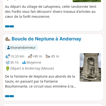
Au départ du village de Lahaymeix, cette randonnée Vent
des Forêts vous fait découvrir divers travaux d'artistes au
cœur de la forêt meusienne.
Boucle de Neptune à Andernay
Visorandonneur
10,33 km
+80 m
-85 m
3h 10
Moyenne
Départ à Andernay (Meuse)
De la Fontaine de Neptune aux abords de la
Saulx, en passant par la Fontaine
Bouillonnante, ce circuit vous emmène à la
rencontre de Neptune, l'antique dieu des
eaux. Cette randonnée offre deux boucles
distinctes : une première plus avec un