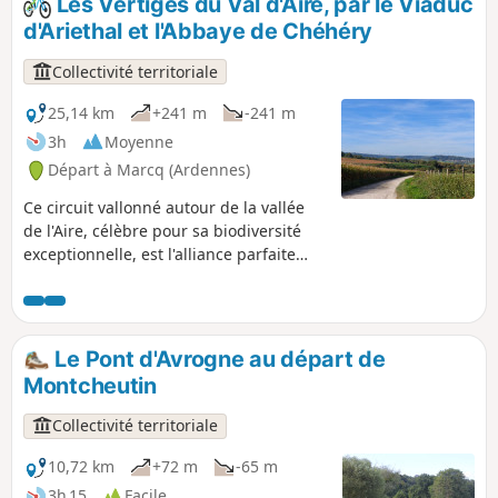
Les Vertiges du Val d'Aire, par le Viaduc
d'admirer trois châteaux remarquables,
d'Ariethal et l'Abbaye de Chéhéry
le point de vue de la Croix du Bayle,
ainsi que l'élégance de ces deux villages
Collectivité territoriale
argonnais.
25,14 km
+241 m
-241 m
3h
Moyenne
Départ à Marcq (Ardennes)
Ce circuit vallonné autour de la vallée
de l'Aire, célèbre pour sa biodiversité
exceptionnelle, est l'alliance parfaite
entre effort et patrimoine ! Enfourchez
votre VTT pour affronter la variante des
Vertiges du Val d’Aire. Ce circuit musclé
vous fera vibrer au rythme de ses
Le Pont d'Avrogne au départ de
passages en forêt et de ses panoramas
Montcheutin
sur la campagne bucolique argonnaise,
tout en jalonnant votre route du charme
Collectivité territoriale
authentique de nos villages ruraux et
de haltes prestigieuses comme le
10,72 km
+72 m
-65 m
Viaduc d'Ariethal ou l'Abbaye de
3h 15
Facile