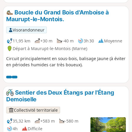
paysages paisibles de la Vallée de l'Aisne, laissez-vous
porter par une balade ressourçante, propice à l’évasion et à
Boucle du Grand Bois d'Amboise à
la découverte d’un patrimoine rural préservé.
Maurupt-le-Montois.
Visorandonneur
11,95 km
+30 m
-40 m
3h 30
Moyenne
Départ à Maurupt-le-Montois (Marne)
Circuit principalement en sous-bois, balisage Jaune (à éviter
en périodes humides car très boueux).
Sentier des Deux Étangs par l'Étang
Demoiselle
Collectivité territoriale
35,32 km
+583 m
-580 m
4h
Difficile