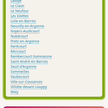
Lavoye
Le Claon
Le Neufour
Les Islettes
Lisle-en-Barrois
Neuvilly-en-Argonne
Noyers-Auzécourt
Nubécourt
Pretz-en-Argonne
Rarécourt
Récicourt
Rembercourt-Sommaisne
Saint-André-en-Barrois
Seuil-d'Argonne
Sommeilles
Vaubecourt
Ville-sur-Cousances
Villotte-devant-Louppy
Waly