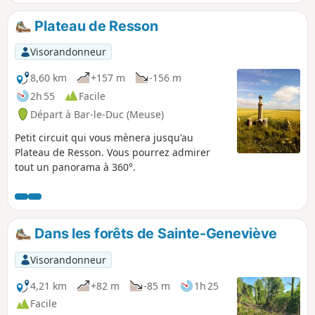
Chapelle Saint-Joseph (XIX siècle) entre Fains et
Combles. Il est facile et peu ombragé. Point
Plateau de Resson
pique-nique à l'ombre (4 tables) devant la
Chapelle Saint-Joseph.
Visorandonneur
8,60 km
+157 m
-156 m
2h 55
Facile
Départ à Bar-le-Duc (Meuse)
Petit circuit qui vous mènera jusqu'au
Plateau de Resson. Vous pourrez admirer
tout un panorama à 360°.
Dans les forêts de Sainte-Geneviève
Visorandonneur
4,21 km
+82 m
-85 m
1h 25
Facile