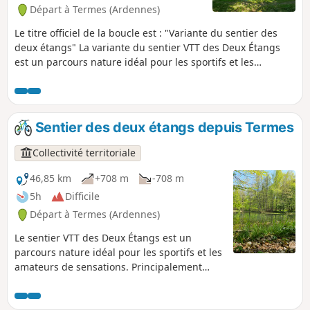
Départ à Termes (Ardennes)
Le titre officiel de la boucle est : "Variante du sentier des
deux étangs" La variante du sentier VTT des Deux Étangs
est un parcours nature idéal pour les sportifs et les
amateurs de sensations. Principalement tracé en forêt, il
alterne chemins roulants, passages techniques et petites
montées qui mettent les jambes à l’épreuve. Véritable
aventure traversant du Nord au Sud toute la Forêt
Sentier des deux étangs depuis Termes
Domaniale de la Croix aux Bois, vous découvrirez des
paysages tourmentés et de multiples petites sources.
Collectivité territoriale
Sentier sportif, avec dénivelé positif assez important et des
passages techniques.
46,85 km
+708 m
-708 m
5h
Difficile
Départ à Termes (Ardennes)
Le sentier VTT des Deux Étangs est un
parcours nature idéal pour les sportifs et les
amateurs de sensations. Principalement
tracé en forêt, il alterne chemins roulants,
passages techniques et petites montées qui