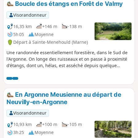
Boucle des étangs en Forêt de Valmy
p
Visorandonneur
16,35 km
+146 m
-138 m
5h 05
Moyenne
Départ à Sainte-Menehould (Marne)
Une randonnée essentiellement forestière, dans le Sud de
l'Argonne. On longe des ruisseaux et on passe à proximité
d'étangs, dont un, hélas, est asséché depuis quelque
temps... Dépaysement et tranquillité sont au rendez-vous.
En Argonne Meusienne au départ de
Neuvilly-en-Argonne
Visorandonneur
10,93 km
+100 m
-105 m
3h 25
Moyenne