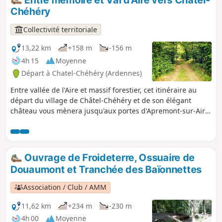
Chéhéry
Collectivité territoriale
13,22 km
+158 m
-156 m
4h 15
Moyenne
Départ à Chatel-Chéhéry (Ardennes)
Entre vallée de l'Aire et massif forestier, cet itinéraire au
départ du village de Châtel-Chéhéry et de son élégant
château vous mènera jusqu'aux portes d'Apremont-sur-Aire
pour découvrir un haut lieu de mémoire : le cimetière
militaire allemand classé à l'Unesco.
Ouvrage de Froideterre, Ossuaire de
Douaumont et Tranchée des Baïonnettes
Association / Club / AMM
11,62 km
+234 m
-230 m
4h 00
Moyenne