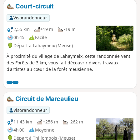
Court-circuit
Visorandonneur
2,55 km
+19 m
-19 m
0h 45
Facile
Départ à Lahaymeix (Meuse)
À proximité du village de Lahaymeix, cette randonnée Vent
des Forêts de 3 km, vous fait découvrir divers travaux
d'artistes au cœur de la forêt meusienne.
Circuit de Marcaulieu
Visorandonneur
11,43 km
+256 m
-262 m
4h 00
Moyenne
Départ à Thillombois (Meuse)