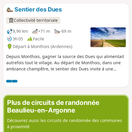
mettent les jambes à l’épreuve. Véritable
aventure traversant du Nord au Sud toute la
Sentier des Dues
forêt Domaniale de la Croix aux Bois, vous
découvrirez des paysages tourmentés et de
Collectivité territoriale
multiples petites sources.
9,96 km
+71 m
-69 m
3h 05
Facile
Départ à Monthois (Ardennes)
Depuis Monthois, gagner la source des Dues qui alimentait
autrefois tout le village. Au départ de Monthois, dans une
ambiance champêtre, le sentier des Dues invite à une
balade paisible au cœur d’une campagne authentique.
Entre champs ouverts et coteaux ondulés, vous gagnerez la
Source des Dues qui alimentait autrefois tout le village. Tout
au long du parcours, de belles vues s’offrent sur les plaines
environnantes.
Plus de circuits de randonnée
Beaulieu-en-Argonne
Découvrez aussi les circuits de randonnée des communes
à proximité