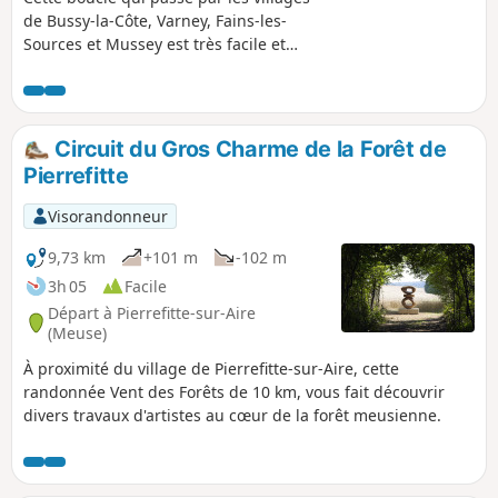
de Bussy-la-Côte, Varney, Fains-les-
Sources et Mussey est très facile et
permet de découvrir les églises Saint-
André (XIX siècle) à Bussy, Sainte-
Catherine (XV et XVI siècles) à Fains et
Saint-Nicolas (XII-XVI siècles) à Mussey.
Circuit du Gros Charme de la Forêt de
Pierrefitte
Visorandonneur
9,73 km
+101 m
-102 m
3h 05
Facile
Départ à Pierrefitte-sur-Aire
(Meuse)
À proximité du village de Pierrefitte-sur-Aire, cette
randonnée Vent des Forêts de 10 km, vous fait découvrir
divers travaux d'artistes au cœur de la forêt meusienne.