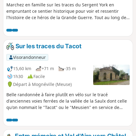
Marchez en famille sur les traces du Sergent York en
empruntant ce sentier historique pour voir et ressentir
l'histoire de ce héros de la Grande Guerre. Tout au long de
ce sentier, entre collines, bois et paysages champêtres vous
irez de panneau d'informations en panneau d'informations
pour découvrir les principales positions où se sont déroulés
les actes héroïques de York qui sauvèrent le bataillon de
Sur les traces du Tacot
l'anéantissement et conduisirent au retrait allemand de la
Forêt d'Argonne.
Visorandonneur
15,60 km
+71 m
-35 m
1h30
Facile
Départ à Mognéville (Meuse)
Belle randonnée à faire plutôt en vélo sur le tracé
d'anciennes voies ferrées de la vallée de la Saulx dont celle
qu'on nommait le "Tacot" ou le "Meusien" en service de
1883 à 1971. Ce n'est pas une boucle mais l'aller-retour est
facile car il y a peu de pente. Le parcours est souvent
ombragé.
Entre mémoire et Val d'Aire vers Châtel-