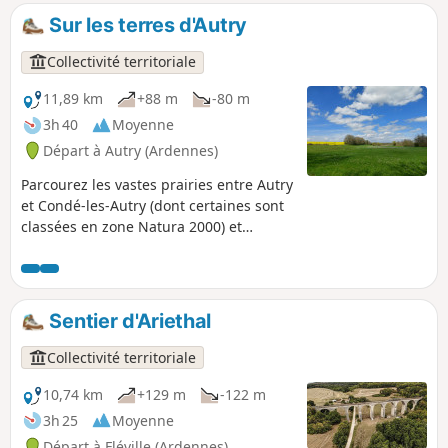
Sur les terres d'Autry
Collectivité territoriale
11,89 km
+88 m
-80 m
3h 40
Moyenne
Départ à Autry (Ardennes)
Parcourez les vastes prairies entre Autry
et Condé-les-Autry (dont certaines sont
classées en zone Natura 2000) et
découvrez quelques hauts faits de
guerre en passant par le hameau de la
Mare aux Bœufs qui fut un point
stratégique lors de la Grande Guerre.
Sentier d'Ariethal
Ce sentier peut aussi prendre son
départ au lavoir de la Mare aux Bœufs,
Collectivité territoriale
où vous aurez le choix de partir sur la
grande boucle ou de ne parcourir que
10,74 km
+129 m
-122 m
les 5 km de la variante historique. Cette
3h 25
Moyenne
partie du circuit étant agrémentée de
Départ à Fléville (Ardennes)