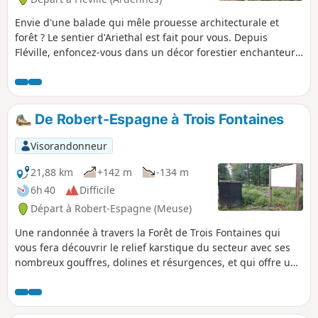
panneaux historiques sur la Grande
Guerre.
Envie d'une balade qui mêle prouesse architecturale et
forêt ? Le sentier d'Ariethal est fait pour vous. Depuis
Fléville, enfoncez-vous dans un décor forestier enchanteur
pour admirer les courbes du célèbre géant de pierre niché
dans son écrin de verdure, le Viaduc d'Ariethal. Ce parcours
vous invitera aussi à entrer dans la plantation mémorielle
dédiée à la Big Red One, hommage vivant et végétal qui lie
De Robert-Espagne à Trois Fontaines
cette terre à l'histoire.
Visorandonneur
21,88 km
+142 m
-134 m
6h 40
Difficile
Départ à Robert-Espagne (Meuse)
Une randonnée à travers la Forêt de Trois Fontaines qui
vous fera découvrir le relief karstique du secteur avec ses
nombreux gouffres, dolines et résurgences, et qui offre un
regard historique de la région avec son Abbaye de Trois
Fontaines et le monument des fusillés du 29 Août 1944 à
Robert Espagne.