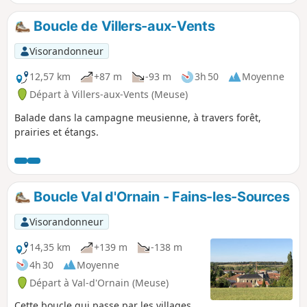
haut-lieu de la guerre des mines, cette technique
consistant à creuser de profondes galeries et à y enfouir
Boucle de Villers-aux-Vents
des tonnes d'explosifs afin de causer d'importants dégâts
en surface avant de lancer un assaut.
Visorandonneur
12,57 km
+87 m
-93 m
3h 50
Moyenne
Départ à Villers-aux-Vents (Meuse)
Balade dans la campagne meusienne, à travers forêt,
prairies et étangs.
Boucle Val d'Ornain - Fains-les-Sources
Visorandonneur
14,35 km
+139 m
-138 m
4h 30
Moyenne
Départ à Val-d'Ornain (Meuse)
Cette boucle qui passe par les villages