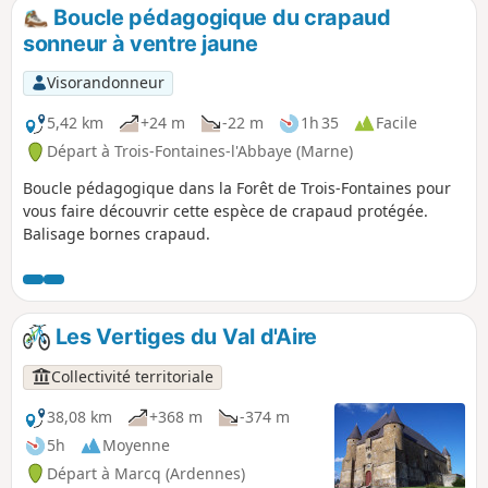
Boucle pédagogique du crapaud
sonneur à ventre jaune
Visorandonneur
5,42 km
+24 m
-22 m
1h 35
Facile
Départ à Trois-Fontaines-l'Abbaye (Marne)
Boucle pédagogique dans la Forêt de Trois-Fontaines pour
vous faire découvrir cette espèce de crapaud protégée.
Balisage bornes crapaud.
Les Vertiges du Val d'Aire
Collectivité territoriale
38,08 km
+368 m
-374 m
5h
Moyenne
Départ à Marcq (Ardennes)