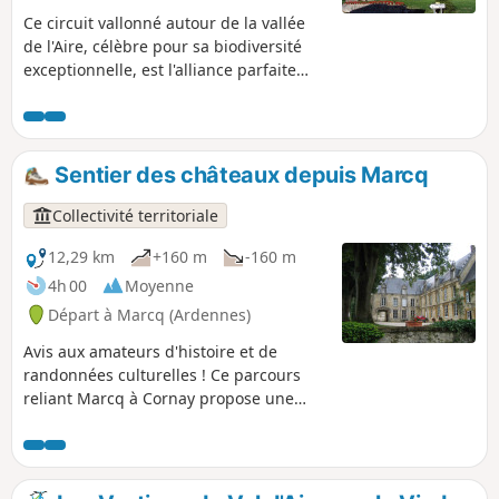
Ce circuit vallonné autour de la vallée
de l'Aire, célèbre pour sa biodiversité
exceptionnelle, est l'alliance parfaite
entre effort et patrimoine ! Enfourchez
votre VTT pour affronter les Vertiges du
Val d’Aire. Ce circuit musclé vous fera
vibrer au rythme de ses passages en
Sentier des châteaux depuis Marcq
forêt et de ses panoramas sur la
campagne bucolique argonnaise, tout
Collectivité territoriale
en jalonnant votre route du charme
authentique de nos villages ruraux et
12,29 km
+160 m
-160 m
de haltes prestigieuses comme l'église
4h 00
Moyenne
fortifiée de Saint-Juvin ou l'Abbaye de
Départ à Marcq (Ardennes)
Chéhéry.
Avis aux amateurs d'histoire et de
randonnées culturelles ! Ce parcours
reliant Marcq à Cornay propose une
immersion unique dans le patrimoine
architectural de la région. Tout en
profitant de la sérénité des sous-bois,
les marcheurs auront le privilège