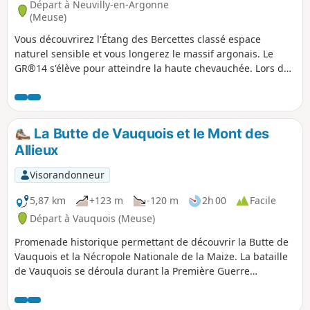
Départ à Neuvilly-en-Argonne
(Meuse)
Vous découvrirez l'Étang des Bercettes classé espace
naturel sensible et vous longerez le massif argonais. Le
GR®14 s'élève pour atteindre la haute chevauchée. Lors de
cette randonnée vous allez découvrir une partie du sentier
de découverte où vous trouverez des arbres de toute sortes,
noyer noir, sapin blanc, etc.
La Butte de Vauquois et le Mont des
Allieux
Visorandonneur
5,87 km
+123 m
-120 m
2h 00
Facile
Départ à Vauquois (Meuse)
Promenade historique permettant de découvrir la Butte de
Vauquois et la Nécropole Nationale de la Maize. La bataille
de Vauquois se déroula durant la Première Guerre
mondiale. Le village était construit sur la butte du même
nom, ce qui en faisait un lieu stratégique. Vauquois est un