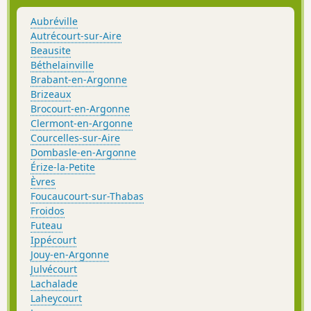
Aubréville
Autrécourt-sur-Aire
Beausite
Béthelainville
Brabant-en-Argonne
Brizeaux
Brocourt-en-Argonne
Clermont-en-Argonne
Courcelles-sur-Aire
Dombasle-en-Argonne
Érize-la-Petite
Èvres
Foucaucourt-sur-Thabas
Froidos
Futeau
Ippécourt
Jouy-en-Argonne
Julvécourt
Lachalade
Laheycourt