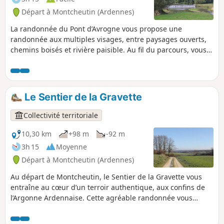
Chéhéry.
Départ à Montcheutin (Ardennes)
La randonnée du Pont d’Avrogne vous propose une
randonnée aux multiples visages, entre paysages ouverts,
chemins boisés et rivière paisible. Au fil du parcours, vous
passerez au Calvaire des Fusillés, témoin de l’histoire locale,
avant de rejoindre la remarquable confluence de la vallée
de l’Aire, où se dévoilent des paysages typiques de bord de
rivière avec une faune remarquable.
Le Sentier de la Gravette
Collectivité territoriale
10,30 km
+98 m
-92 m
3h 15
Moyenne
Départ à Montcheutin (Ardennes)
Au départ de Montcheutin, le Sentier de la Gravette vous
entraîne au cœur d’un terroir authentique, aux confins de
l’Argonne Ardennaise. Cette agréable randonnée vous
conduit jusqu’au charmant village de Grandham, où le
temps semble suspendu. Entre vastes champs ouverts et