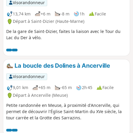
Visorandonneur
13,74 km
+6 m
-8 m
1h
Facile
Départ à Saint-Dizier (Haute-Marne)
De la gare de Saint-Dizier, faites la liaison avec le Tour du
Lac du Der à vélo.
La boucle des Dolines à Ancerville
Visorandonneur
9,01 km
+65 m
-65 m
2h 45
Facile
Départ à Ancerville (Meuse)
Petite randonnée en Meuse, à proximité d'Ancerville, qui
permet de découvrir l'Église Saint-Martin du XVe siècle, la
tour carrée et la Grotte des Sarrazins.