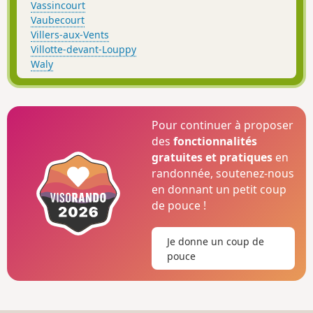
Vassincourt
Vaubecourt
Villers-aux-Vents
Villotte-devant-Louppy
Waly
Pour continuer à proposer
des
fonctionnalités
gratuites et pratiques
en
randonnée, soutenez-nous
en donnant un petit coup
de pouce !
Je donne un coup de
pouce