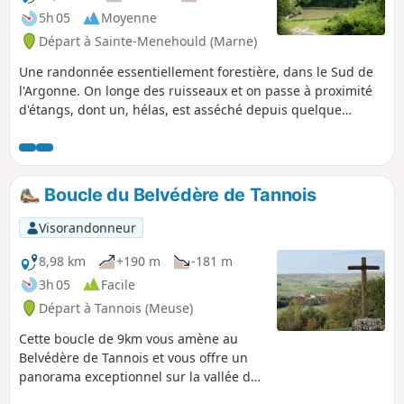
5h 05
Moyenne
Départ à Sainte-Menehould (Marne)
Une randonnée essentiellement forestière, dans le Sud de
l'Argonne. On longe des ruisseaux et on passe à proximité
d'étangs, dont un, hélas, est asséché depuis quelque
temps... Dépaysement et tranquillité sont au rendez-vous.
Boucle du Belvédère de Tannois
Visorandonneur
8,98 km
+190 m
-181 m
3h 05
Facile
Départ à Tannois (Meuse)
Cette boucle de 9km vous amène au
Belvédère de Tannois et vous offre un
panorama exceptionnel sur la vallée de
l'Ornain.