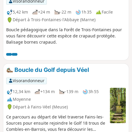
Visorandonneur
5,42 km
+24 m
-22 m
1h 35
Facile
Départ à Trois-Fontaines-l'Abbaye (Marne)
Boucle pédagogique dans la Forêt de Trois-Fontaines pour
vous faire découvrir cette espèce de crapaud protégée.
Balisage bornes crapaud.
Boucle du Golf depuis Véel
Visorandonneur
12,34 km
+134 m
-139 m
3h 55
Moyenne
Départ à Fains-Véel (Meuse)
Ce parcours au départ de Véel traverse Fains-les-
Sources pour ensuite rejoindre le Golf 18 trous de
Combles-en-Barrois, vous fera découvrir les