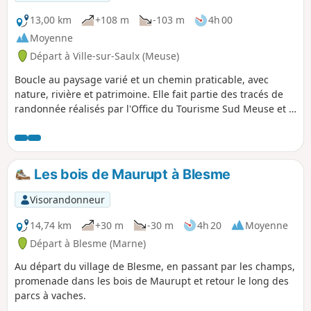
13,00 km
+108 m
-103 m
4h 00
Moyenne
Départ à Ville-sur-Saulx (Meuse)
Boucle au paysage varié et un chemin praticable, avec
nature, rivière et patrimoine. Elle fait partie des tracés de
randonnée réalisés par l'Office du Tourisme Sud Meuse et il
y a donc des panneaux qui marquent une partie du tracé :
un cercle contenant un marcheur nordique.
Les bois de Maurupt à Blesme
Visorandonneur
14,74 km
+30 m
-30 m
4h 20
Moyenne
Départ à Blesme (Marne)
Au départ du village de Blesme, en passant par les champs,
promenade dans les bois de Maurupt et retour le long des
parcs à vaches.