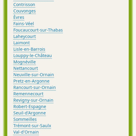
Contrisson
Couvonges
Èvres
Fains-Véel
Foucaucourt-sur-Thabas
Laheycourt
Laimont
Lisle-en-Barrois
Louppy-le-Château
Mognéville
Nettancourt
Neuville-sur-Ornain
Pretz-en-Argonne
Rancourt-sur-Ornain
Remennecourt
Revigny-sur-Ornain
Robert-Espagne
Seuil-d'Argonne
Sommeilles
Trémont-sur-Saulx
Val-d'Ornain