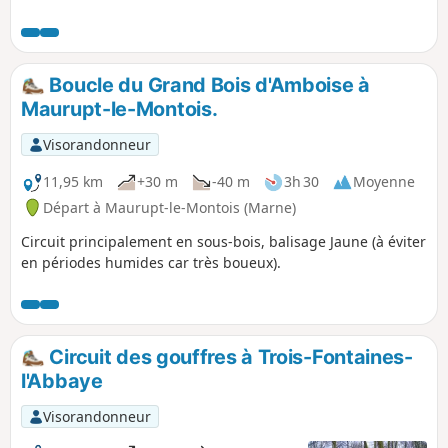
églises Saint-Martin (XV siècle) à Véel, Sainte-
Catherine (XV et XVI siècles) à Fains-les-Sources, la
Chapelle Saint-Joseph (XIX siècle) entre Fains et
Combles. Il est facile et peu ombragé. Point
Boucle du Grand Bois d'Amboise à
pique-nique à l'ombre (4 tables) devant la
Maurupt-le-Montois.
Chapelle Saint-Joseph.
Visorandonneur
11,95 km
+30 m
-40 m
3h 30
Moyenne
Départ à Maurupt-le-Montois (Marne)
Circuit principalement en sous-bois, balisage Jaune (à éviter
en périodes humides car très boueux).
Circuit des gouffres à Trois-Fontaines-
l'Abbaye
Visorandonneur