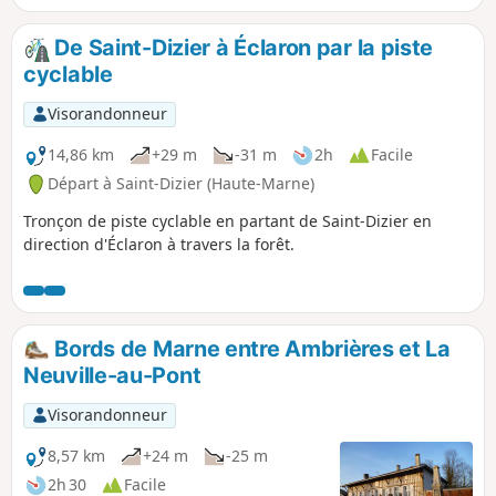
De Saint-Dizier à Éclaron par la piste
cyclable
Visorandonneur
14,86 km
+29 m
-31 m
2h
Facile
Départ à Saint-Dizier (Haute-Marne)
Tronçon de piste cyclable en partant de Saint-Dizier en
direction d'Éclaron à travers la forêt.
Bords de Marne entre Ambrières et La
Neuville-au-Pont
Visorandonneur
8,57 km
+24 m
-25 m
2h 30
Facile