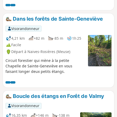
Dans les forêts de Sainte-Geneviève
Visorandonneur
4,21 km
+82 m
-85 m
1h 25
Facile
Départ à Naives-Rosières (Meuse)
Circuit forestier qui mène à la petite
Chapelle de Sainte-Geneviève en vous
faisant longer deux petits étangs.
Boucle des étangs en Forêt de Valmy
Visorandonneur
16,35 km
+146 m
-138 m