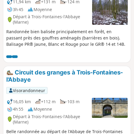
11,94 km
+131 m
-124 m
3h 45
Moyenne
Départ à Trois-Fontaines-l'Abbaye
(Marne)
Randonnée bien balisée principalement en forêt, en
passant près des gouffres aménagés (barrières en bois).
Balisage PR® Jaune, Blanc et Rouge pour le GR® 14 et 14B.
Circuit des granges à Trois-Fontaines-
l'Abbaye
Visorandonneur
16,05 km
+112 m
-103 m
4h 55
Moyenne
Départ à Trois-Fontaines-l'Abbaye
(Marne)
Belle randonnée au départ de l'Abbaye de Trois-Fontaines