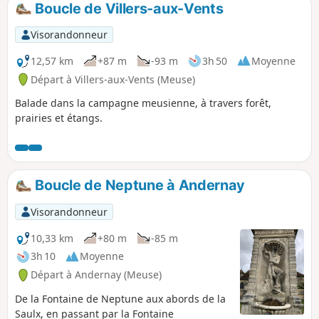
Boucle de Villers-aux-Vents
p
Visorandonneur
12,57 km
+87 m
-93 m
3h 50
Moyenne
Départ à Villers-aux-Vents (Meuse)
Balade dans la campagne meusienne, à travers forêt,
prairies et étangs.
Boucle de Neptune à Andernay
Visorandonneur
10,33 km
+80 m
-85 m
3h 10
Moyenne
Départ à Andernay (Meuse)
De la Fontaine de Neptune aux abords de la
Saulx, en passant par la Fontaine