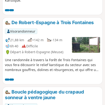
Karstique.
De Robert-Espagne à Trois Fontaines
Visorandonneur
21,88 km
+142 m
-134 m
6h 40
Difficile
Départ à Robert-Espagne (Meuse)
Une randonnée à travers la Forêt de Trois Fontaines qui
vous fera découvrir le relief karstique du secteur avec ses
nombreux gouffres, dolines et résurgences, et qui offre un
regard historique de la région avec son Abbaye de Trois
Fontaines et le monument des fusillés du 29 Août 1944 à
Robert Espagne.
Boucle pédagogique du crapaud
sonneur à ventre jaune