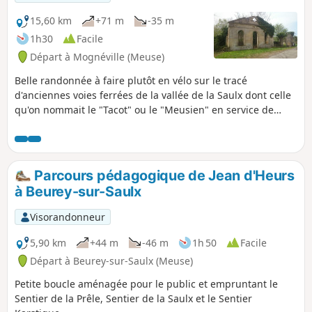
15,60 km
+71 m
-35 m
1h30
Facile
Départ à Mognéville (Meuse)
Belle randonnée à faire plutôt en vélo sur le tracé
d'anciennes voies ferrées de la vallée de la Saulx dont celle
qu'on nommait le "Tacot" ou le "Meusien" en service de
1883 à 1971. Ce n'est pas une boucle mais l'aller-retour est
facile car il y a peu de pente. Le parcours est souvent
ombragé.
Parcours pédagogique de Jean d'Heurs
à Beurey-sur-Saulx
Visorandonneur
5,90 km
+44 m
-46 m
1h 50
Facile
Départ à Beurey-sur-Saulx (Meuse)
Petite boucle aménagée pour le public et empruntant le
Sentier de la Prêle, Sentier de la Saulx et le Sentier