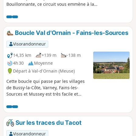
Bouillonnante, ce circuit vous emmène à la
rencontre de Neptune, l'antique dieu des
eaux. Cette randonnée offre deux boucles
distinctes : une première plus avec un
parcours en forêt et une seconde qui
Boucle Val d'Ornain - Fains-les-Sources
emprunte principalement des chemins
blancs.
Visorandonneur
14,35 km
+139 m
-138 m
4h 30
Moyenne
Départ à Val-d'Ornain (Meuse)
Cette boucle qui passe par les villages
de Bussy-la-Côte, Varney, Fains-les-
Sources et Mussey est très facile et
permet de découvrir les églises Saint-
André (XIX siècle) à Bussy, Sainte-
Catherine (XV et XVI siècles) à Fains et
Saint-Nicolas (XII-XVI siècles) à Mussey.
Sur les traces du Tacot
Visorandonneur