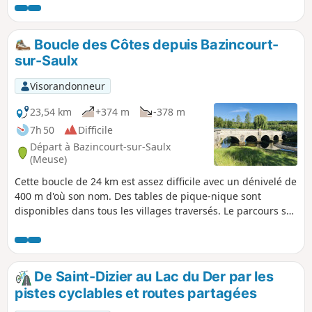
Boucle des Côtes depuis Bazincourt-
sur-Saulx
Visorandonneur
23,54 km
+374 m
-378 m
7h 50
Difficile
Départ à Bazincourt-sur-Saulx
(Meuse)
Cette boucle de 24 km est assez difficile avec un dénivelé de
400 m d'où son nom. Des tables de pique-nique sont
disponibles dans tous les villages traversés. Le parcours se
fait en 6 heures (pique-nique compris). 40 % du circuit est
ombragé. À Stainville, visitez l'Église Saint-Mathieu du XVIe
avec un autel à baldaquin, des huiles sur toile du Christ, le
château de Choiseul et la fontaine de pierre du XIXe siècle.
De Saint-Dizier au Lac du Der par les
pistes cyclables et routes partagées