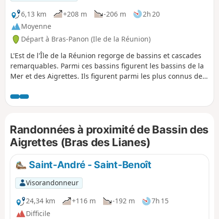
6,13 km
+208 m
-206 m
2h 20
Moyenne
Départ à Bras-Panon (Ile de la Réunion)
L'Est de l'Île de la Réunion regorge de bassins et cascades
remarquables. Parmi ces bassins figurent les bassins de la
Mer et des Aigrettes. Ils figurent parmi les plus connus de
l'île. Cette région est aussi remarquable par la végétation
qui l'entoure et qui est verte quasiment tout le temps. La
randonnée est plate dans un premier temps avant de
devenir plus sportive en approchant du Bassin des
Randonnées à proximité de Bassin des
Aigrettes.
Aigrettes (Bras des Lianes)
Saint-André - Saint-Benoît
Visorandonneur
24,34 km
+116 m
-192 m
7h 15
Difficile