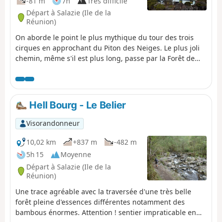
-81 m
7h
Très difficile
Départ à Salazie (Ile de la
Réunion)
On aborde le point le plus mythique du tour des trois
cirques en approchant du Piton des Neiges. Le plus joli
chemin, même s'il est plus long, passe par la Forêt de
Bélouve avec son panorama splendide sur le Piton des
Neiges et tout son environnement montagneux, et la
forêt primaire aux arbres torturés et à la végétation folle.
En arrivant vers la Caverne Dufour, magnifique vue sur le
Hell Bourg - Le Belier
volcan de la Fournaise et les autres cratères.
Visorandonneur
10,02 km
+837 m
-482 m
5h 15
Moyenne
Départ à Salazie (Ile de la
Réunion)
Une trace agréable avec la traversée d'une très belle
forêt pleine d'essences différentes notamment des
bambous énormes. Attention ! sentier impraticable en