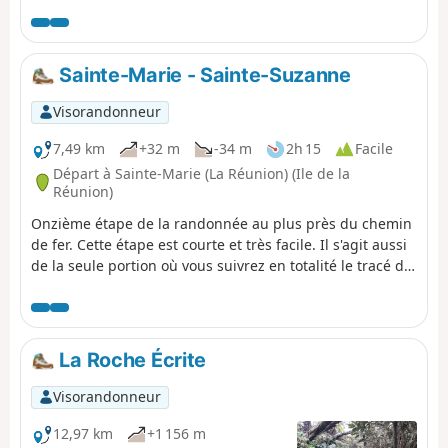
cas de fortes pluies car il faut traverser une ravine.
Sainte-Marie - Sainte-Suzanne
Visorandonneur
7,49 km
+32 m
-34 m
2h 15
Facile
Départ à Sainte-Marie (La Réunion) (Ile de la
Réunion)
Onzième étape de la randonnée au plus près du chemin
de fer. Cette étape est courte et très facile. Il s'agit aussi
de la seule portion où vous suivrez en totalité le tracé du
chemin de fer. Cette portion est régulièrement
empruntée par les sportifs qui viennent trottiner. Le
sentier longe d'assez près le littoral et offre parfois
quelques vues sympathiques sur la mer. Les vestiges
La Roche Écrite
ferroviaires sont aussi nombreux sur cette portion.
Visorandonneur
12,97 km
+1 156 m