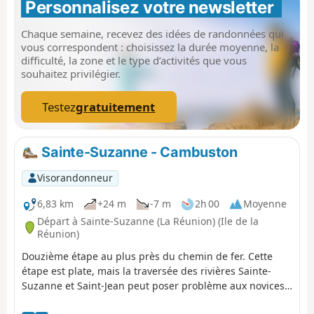
Personnalisez votre newsletter 
dans les zones urbaines.
Chaque semaine, recevez des idées de randonnées qui
vous correspondent : choisissez la durée moyenne, la
difficulté, la zone et le type d’activités que vous
souhaitez privilégier.
Testez
gratuitement
Sainte-Suzanne - Cambuston
Visorandonneur
6,83 km
+24 m
-7 m
2h 00
Moyenne
Départ à Sainte-Suzanne (La Réunion) (Ile de la
Réunion)
Douzième étape au plus près du chemin de fer. Cette
étape est plate, mais la traversée des rivières Sainte-
Suzanne et Saint-Jean peut poser problème aux novices.
C'est la deuxième étape la plus courte du trek. Cette