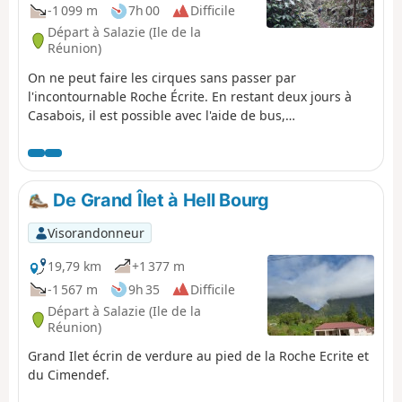
-1 099 m
7h 00
Difficile
Départ à Salazie (Ile de la
Réunion)
On ne peut faire les cirques sans passer par
l'incontournable Roche Écrite. En restant deux jours à
Casabois, il est possible avec l'aide de bus,
particulièrement pour le retour, de faire une boucle
splendide avec vues spectaculaires sur le Piton des
Neiges. Découverte aussi de la partie nord du Cirque de
Mafate où la végétation est remarquable.
De Grand Îlet à Hell Bourg
Visorandonneur
19,79 km
+1 377 m
-1 567 m
9h 35
Difficile
Départ à Salazie (Ile de la
Réunion)
Grand Ilet écrin de verdure au pied de la Roche Ecrite et
du Cimendef.