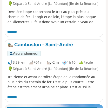
Départ à Saint-André (La Réunion) (Ile de la Réunion)
Dernière étape concernant le trek au plus près du
chemin de fer. Il s'agit et de loin, l'étape la plus longue
en kilomètres. Il faut donc avoir un certain niveau de
marche. La première partie de la randonnée est urbaine
et se déroule dans la ville de Saint-André, la deuxième
partie est plus agricole. La dernière partie est de
nouveau urbaine mais c'est sur cette partie que vous
Cambuston - Saint-André
rencontrerez le plus de vestiges ferroviaires en ce qui
concerne cette étape.
Visorandonneur
3,39 km
+64 m
-2 m
1h 10
Facile
Départ à Saint-André (La Réunion) (Ile de la Réunion)
Treizième et avant-dernière étape de la randonnée au
plus près du chemin de fer. C'est la plus courte. Cette
étape est totalement urbaine et plate. C'est aussi la
portion la moins riche en terme de vestige. Le parcours
est accessible à tous et ne comporte aucunes difficultés.
Il est donc possible de combiner cette étape avec la
précédente. Il faudra cependant aimer les passages