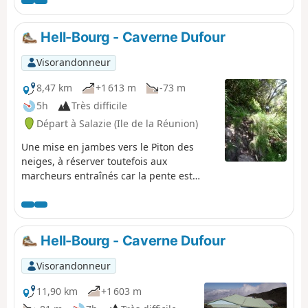
étape se déroule en trois parties. La première est
urbaine, la deuxième agricole et la troisième est de
nouveau urbaine. Les vestiges ferroviaires sont
Hell-Bourg - Caverne Dufour
cependant moins nombreux et à l'abandon sur cette
portion.
Visorandonneur
8,47 km
+1 613 m
-73 m
5h
Très difficile
Départ à Salazie (Ile de la Réunion)
Une mise en jambes vers le Piton des
neiges, à réserver toutefois aux
marcheurs entraînés car la pente est
raide.
Hell-Bourg - Caverne Dufour
Visorandonneur
11,90 km
+1 603 m