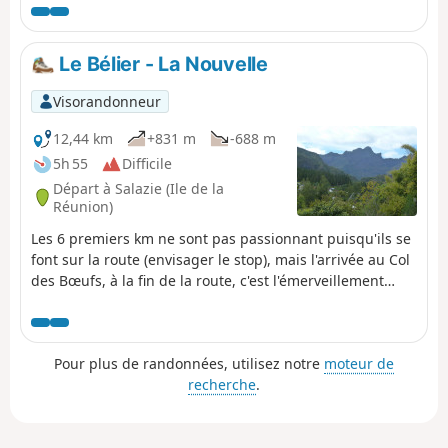
Le Bélier - La Nouvelle
Visorandonneur
12,44 km
+831 m
-688 m
5h 55
Difficile
Départ à Salazie (Ile de la
Réunion)
Les 6 premiers km ne sont pas passionnant puisqu'ils se
font sur la route (envisager le stop), mais l'arrivée au Col
des Bœufs, à la fin de la route, c'est l'émerveillement
surtout lorsque l'on bascule dans le Cirque de Mafate.
Pour plus de randonnées, utilisez notre
moteur de
recherche
.