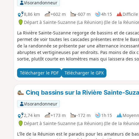
Visorandonneur
8,86 km
+602 m
-607 m
4h 15
Difficile
Départ à Sainte-Suzanne (La Réunion) (Ile de la Réunio
La Rivière Sainte-Suzanne regorge de bassins et de casc
permet de voir toutes les cascades présentes entre le Bassi
de la randonnée se présente par une alternance incessan
abruptes et vertigineuses par endroits. Pas moins de dix c
sortie, plutôt courte en kilomètres mais qui laissera des s
Télécharger le PDF
Télécharger le GPX
Cinq bassins sur la Rivière Sainte-Suz
Visorandonneur
2,74 km
+173 m
-172 m
1h 15
Moyenn
Départ à Sainte-Suzanne (La Réunion) (Ile de la Réunio
L'île de la Réunion est le paradis pour les amateurs de ba