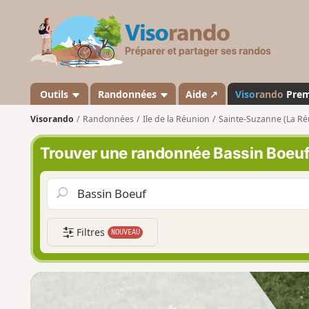
V
i
s
o
r
a
Outils
Randonnées
Aide ↗
Viso
rando
Pre
n
Visorando
Randonnées
Ile de la Réunion
Sainte-Suzanne (La Ré
d
o
Trouver une randonnée Bassin Boeu
Filtres
NOUVEAU