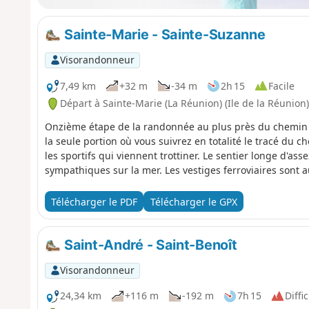
Sainte-Marie - Sainte-Suzanne
Visorandonneur
7,49 km
+32 m
-34 m
2h 15
Facile
Départ à Sainte-Marie (La Réunion) (Ile de la Réunion)
Onzième étape de la randonnée au plus près du chemin de f
la seule portion où vous suivrez en totalité le tracé du 
les sportifs qui viennent trottiner. Le sentier longe d'asse
sympathiques sur la mer. Les vestiges ferroviaires sont 
Télécharger le PDF
Télécharger le GPX
Saint-André - Saint-Benoît
Visorandonneur
24,34 km
+116 m
-192 m
7h 15
Diffic