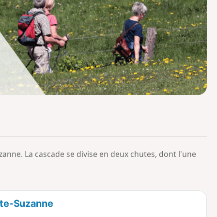
o
a
i
m
p
uzanne. La cascade se divise en deux chutes, dont l'une
inte-Suzanne