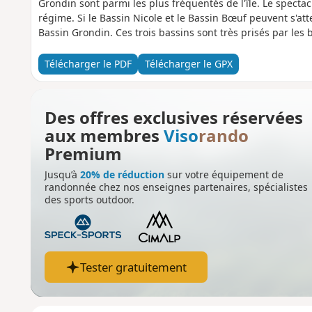
Grondin sont parmi les plus fréquentés de l'île. Le specta
régime. Si le Bassin Nicole et le Bassin Bœuf peuvent s'at
Bassin Grondin. Ces trois bassins sont très prisés par les 
Télécharger le PDF
Télécharger le GPX
Des offres exclusives réservées
aux membres
Viso
rando
Premium
Jusqu’à
20% de réduction
sur votre équipement de
randonnée chez nos enseignes partenaires, spécialistes
des sports outdoor.
Tester gratuitement