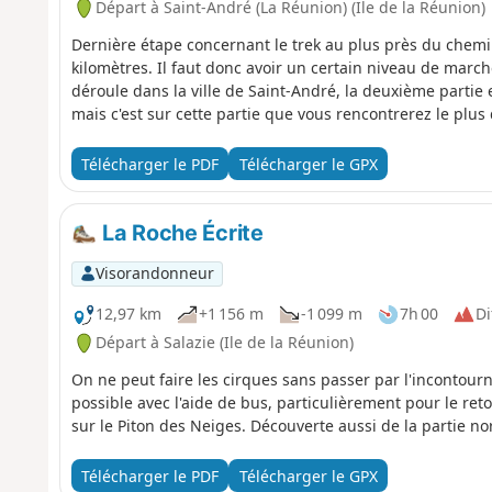
Départ à Saint-André (La Réunion) (Ile de la Réunion)
Dernière étape concernant le trek au plus près du chemin d
kilomètres. Il faut donc avoir un certain niveau de marc
déroule dans la ville de Saint-André, la deuxième partie 
mais c'est sur cette partie que vous rencontrerez le plus 
Télécharger le PDF
Télécharger le GPX
La Roche Écrite
Visorandonneur
12,97 km
+1 156 m
-1 099 m
7h 00
Di
Départ à Salazie (Ile de la Réunion)
On ne peut faire les cirques sans passer par l'incontourn
possible avec l'aide de bus, particulièrement pour le ret
sur le Piton des Neiges. Découverte aussi de la partie n
Télécharger le PDF
Télécharger le GPX