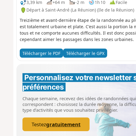
3,39 km
+64 m
-2 m
1h 10
Facile
Départ à Saint-André (La Réunion) (Ile de la Réunion)
Treizième et avant-dernière étape de la randonnée au plu
est totalement urbaine et plate. C'est aussi la portion la
tous et ne comporte aucunes difficultés. Il est donc poss
cependant aimer les passages dans les zones urbaines.
Télécharger le PDF
Télécharger le GPX
Personnalisez votre newsletter 
préférences
Chaque semaine, recevez des idées de randonnées qu
correspondent : choisissez la durée moyenne, la difficul
type d’activités que vous souhaitez privilégier.
Testez
gratuitement