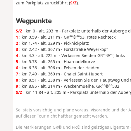
zum Parkplatz zurückführt (
S/Z
).
Wegpunkte
S/Z
: km 0 - alt. 203 m - Parkplatz unterhalb der Auberge 
1
: km 0.59 - alt. 211 m - GR°°®°°53, rotes Rechteck
2
: km 1.74 - alt. 329 m - Picknickplatz
3
: km 2.42 - alt. 367 m - Forststraße Weyerkopf
4
: km 4.3 - alt. 222 m - Verlassen Sie den GR°°®°°, links
5
: km 5.78 - alt. 265 m - Haarnadelkurve
6
: km 6.36 - alt. 306 m - Felsen der Heiden
7
: km 7.49 - alt. 360 m - Chalet Saint-Hubert
8
: km 8.51 - alt. 238 m - Verlassen Sie den Hauptweg und
9
: km 8.85 - alt. 214 m - Weckenmuelhe, GR°°®°°532
S/Z
: km 11.84 - alt. 205 m - Parkplatz unterhalb der Aube
Sei stets vorsichtig und plane voraus. Visorando und der A
auf dieser Tour nicht haftbar gemacht werden.
Die Markierungen GR® und PR® sind geistiges Eigentum 