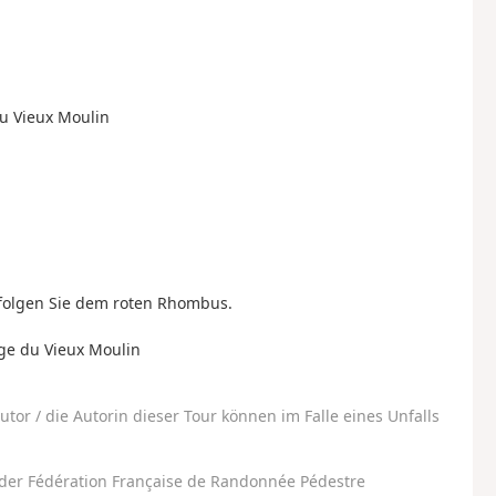
du Vieux Moulin
 folgen Sie dem roten Rhombus.
rge du Vieux Moulin
utor / die Autorin dieser Tour können im Falle eines Unfalls
der Fédération Française de Randonnée Pédestre