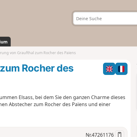
ium
ung von Graufthal zum Rocher des Païens
 zum Rocher des
ummen Elsass, bei dem Sie den ganzen Charme dieses
hen Abstecher zum Rocher des Païens und einer
Nr.
47261176