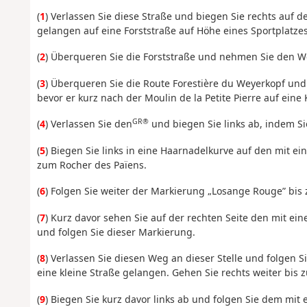
(
1
) Verlassen Sie diese Straße und biegen Sie rechts auf d
gelangen auf eine Forststraße auf Höhe eines Sportplatzes
(
2
) Überqueren Sie die Forststraße und nehmen Sie den W
(
3
) Überqueren Sie die Route Forestière du Weyerkopf un
bevor er kurz nach der Moulin de la Petite Pierre auf eine 
GR®
(
4
) Verlassen Sie den
und biegen Sie links ab, indem Si
(
5
) Biegen Sie links in eine Haarnadelkurve auf den mit
zum Rocher des Païens.
(
6
) Folgen Sie weiter der Markierung „Losange Rouge” bis
(
7
) Kurz davor sehen Sie auf der rechten Seite den mit ei
und folgen Sie dieser Markierung.
(
8
) Verlassen Sie diesen Weg an dieser Stelle und folgen S
eine kleine Straße gelangen. Gehen Sie rechts weiter b
(
9
) Biegen Sie kurz davor links ab und folgen Sie dem mit