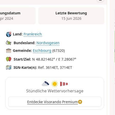
tungsdatum
Letzte Bewertung
Apr 2024
15 Jun 2026
Land:
Frankreich
Bundesland:
Nordvogesen
Gemeinde:
Eschbourg
(67320)
Start/Ziel:
N 48.821462° / E 7.28067°
IGN-Karte(n):
Ref. 3614ET, 3714ET
Stündliche Wettervorhersage
Entdecke Visorando Premium