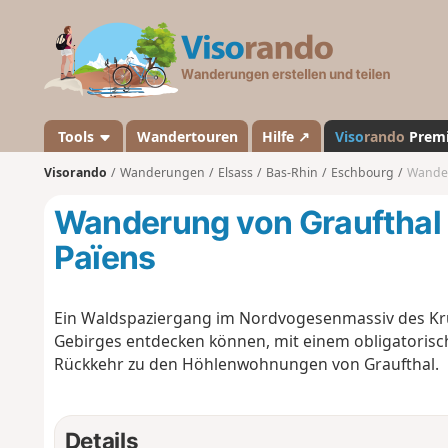
V
i
s
o
r
a
Tools
Wandertouren
Hilfe ↗
Viso
rando
Prem
n
Visorando
Wanderungen
Elsass
Bas-Rhin
Eschbourg
Wander
d
o
Wanderung von Graufthal
Païens
Ein Waldspaziergang im Nordvogesenmassiv des Kr
Gebirges entdecken können, mit einem obligatorisc
Rückkehr zu den Höhlenwohnungen von Graufthal.
Details