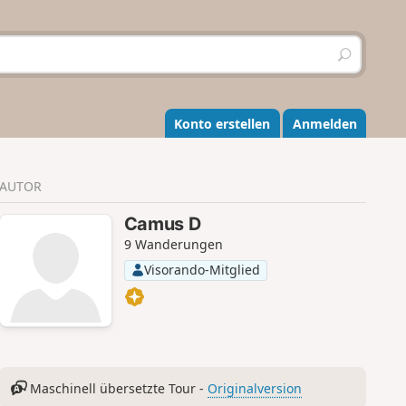
S
u
c
h
e
Konto erstellen
Anmelden
n
AUTOR
Camus D
9 Wanderungen
Visorando-Mitglied
Maschinell übersetzte Tour -
Originalversion