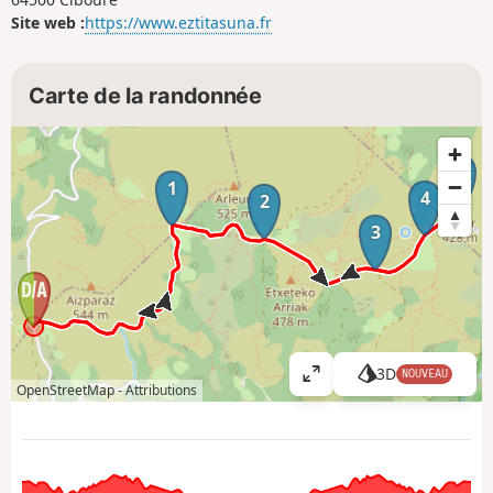
Site web :
https://www.eztitasuna.fr
Carte de la randonnée
5
1
4
2
3
3D
NOUVEAU
A
OpenStreetMap -
Attributions
ff
i
c
h