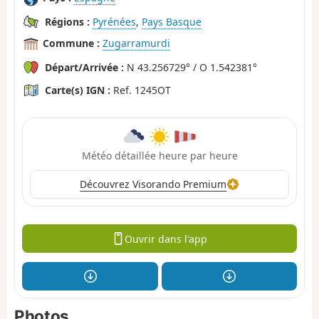
Régions :
Pyrénées
,
Pays Basque
Commune :
Zugarramurdi
Départ/Arrivée :
N 43.256729° / O 1.542381°
Carte(s) IGN :
Ref. 1245OT
Météo détaillée heure par heure
Découvrez Visorando Premium
Ouvrir dans l'app
Photos