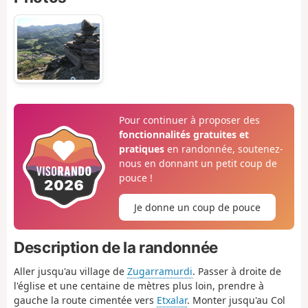
Pour continuer à proposer des
fonctionnalités gratuites et
pratiques
en randonnée, soutenez-
nous en donnant un petit coup de
pouce !
Je donne un coup de pouce
Description de la randonnée
Aller jusqu'au village de
Zugarramurdi
. Passer à droite de
l'église et une centaine de mètres plus loin, prendre à
gauche la route cimentée vers
Etxalar
. Monter jusqu'au Col