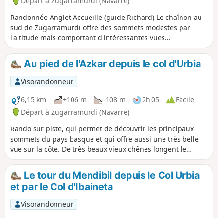
Départ à Zugarramurdi (Navarre)
Randonnée Anglet Accueille (guide Richard) Le chaînon au
sud de Zugarramurdi offre des sommets modestes par
l'altitude mais comportant d'intéressantes vues
panoramiques. La randonnée du jour, inédite, invite à faire
les courtes ascensions de cinq d'entre eux : Mendibil,
Au pied de l'Azkar depuis le col d'Urbia
Airagarri, Atxuria, Aizparaz et Arleun.
Visorandonneur
6,15 km
+106 m
-108 m
2h 05
Facile
Départ à Zugarramurdi (Navarre)
Rando sur piste, qui permet de découvrir les principaux
sommets du pays basque et qui offre aussi une très belle
vue sur la côte. De très beaux vieux chênes longent le
parcours. Les pottocks (chevaux basques qui vivent en
liberté) sont très gentils.
Le tour du Mendibil depuis le Col Urbia
et par le Col d'Ibaineta
Visorandonneur