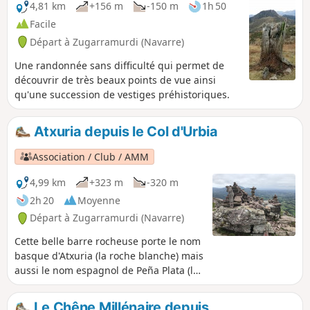
4,81 km
+156 m
-150 m
1h 50
Facile
Départ à Zugarramurdi (Navarre)
Une randonnée sans difficulté qui permet de
découvrir de très beaux points de vue ainsi
qu'une succession de vestiges préhistoriques.
Atxuria depuis le Col d'Urbia
Association / Club / AMM
4,99 km
+323 m
-320 m
2h 20
Moyenne
Départ à Zugarramurdi (Navarre)
Cette belle barre rocheuse porte le nom
basque d'Atxuria (la roche blanche) mais
aussi le nom espagnol de Peña Plata (la
roche argentée). Une balade en aller-
retour depuis le Col d'Urbia (Urbiako
Le Chêne Millénaire depuis