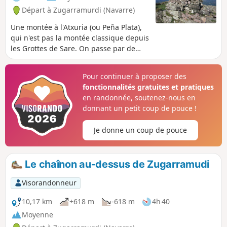
Départ à Zugarramurdi (Navarre)
Une montée à l'Atxuria (ou Peña Plata),
qui n'est pas la montée classique depuis
les Grottes de Sare. On passe par de
très beaux sentiers, on découvre des
restes préhistoriques, on suit le tracé de
Pour continuer à proposer des
la frontière avec quelques bornes et on
fonctionnalités gratuites et pratiques
se trouve souvent au milieu de la forêt.
en randonnée, soutenez-nous en
Pour information IBP = 51
donnant un petit coup de pouce !
Je donne un coup de pouce
Le chaînon au-dessus de Zugarramudi
Visorandonneur
10,17 km
+618 m
-618 m
4h 40
Moyenne