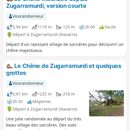
Lepoa en basque) en contournant le
Zugarramurdi, version courte
Mendibil avant de passer au Col
d'Ibaineta.
Visorandonneur
5,94 km
+119 m
-125 m
2h 00
Facile
Départ à Zugarramurdi (Navarre)
Départ d'un ravissant village de sorcières pour découvrir un
chêne majestueux.
Le Chêne de Zugarramurdi et quelques
grottes
Visorandonneur
6,67 km
+225 m
-218 m
2h 35
Moyenne
Départ à Zugarramurdi (Navarre)
Une jolie randonnée au départ du très
beau village des sorcières. Des vues