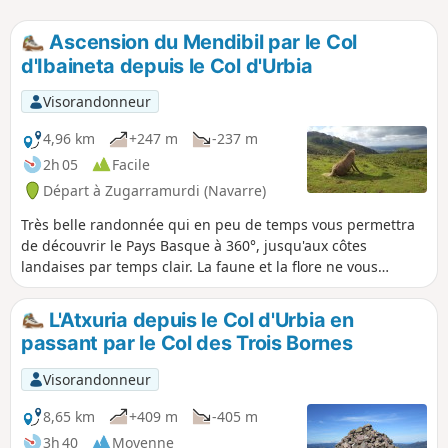
Ascension du Mendibil par le Col
d'Ibaineta depuis le Col d'Urbia
Visorandonneur
4,96 km
+247 m
-237 m
2h 05
Facile
Départ à Zugarramurdi (Navarre)
Très belle randonnée qui en peu de temps vous permettra
de découvrir le Pays Basque à 360°, jusqu'aux côtes
landaises par temps clair. La faune et la flore ne vous
laisseront pas indifférents.
L'Atxuria depuis le Col d'Urbia en
passant par le Col des Trois Bornes
Visorandonneur
8,65 km
+409 m
-405 m
3h 40
Moyenne