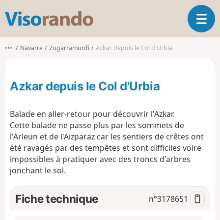
V
O
i
u
s
v
o
•••
Navarre
Zugarramurdi
Azkar depuis le Col d'Urbia
r
r
i
a
r
n
Azkar depuis le Col d'Urbia
l
d
a
o
n
Balade en aller-retour pour découvrir l'Azkar.
a
Cette balade ne passe plus par les sommets de
v
l'Arleun et de l'Aizparaz car les sentiers de crêtes ont
i
g
été ravagés par des tempêtes et sont difficiles voire
a
impossibles à pratiquer avec des troncs d'arbres
t
jonchant le sol.
i
o
Fiche technique
n°
3178651
n