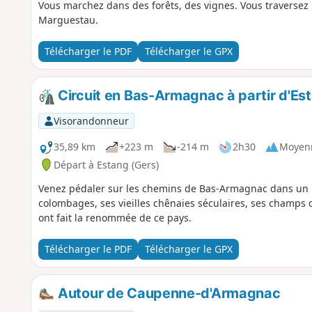
Vous marchez dans des forêts, des vignes. Vous traversez 
Marguestau.
Télécharger le PDF
Télécharger le GPX
Circuit en Bas-Armagnac à partir d'Es
Visorandonneur
35,89 km
+223 m
-214 m
2h30
Moyen
Départ à Estang (Gers)
Venez pédaler sur les chemins de Bas-Armagnac dans un
colombages, ses vieilles chênaies séculaires, ses champs d
ont fait la renommée de ce pays.
Télécharger le PDF
Télécharger le GPX
Autour de Caupenne-d'Armagnac