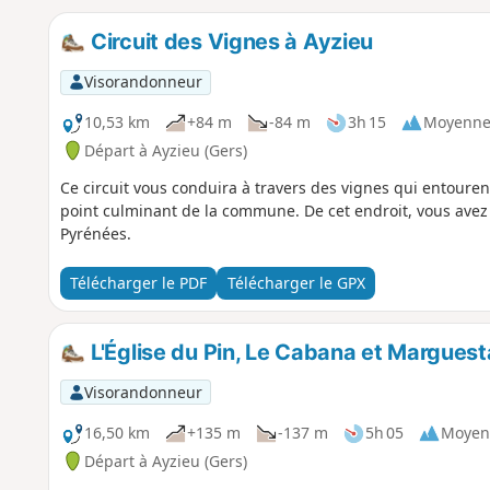
Circuit des Vignes à Ayzieu
Visorandonneur
10,53 km
+84 m
-84 m
3h 15
Moyenn
Départ à Ayzieu (Gers)
Ce circuit vous conduira à travers des vignes qui entouren
point culminant de la commune. De cet endroit, vous avez
Pyrénées.
Télécharger le PDF
Télécharger le GPX
L'Église du Pin, Le Cabana et Margues
Visorandonneur
16,50 km
+135 m
-137 m
5h 05
Moyen
Départ à Ayzieu (Gers)