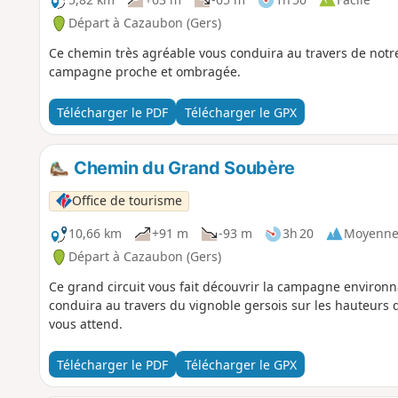
Départ à Cazaubon (Gers)
Ce chemin très agréable vous conduira au travers de notre
campagne proche et ombragée.
Télécharger le PDF
Télécharger le GPX
Chemin du Grand Soubère
Office de tourisme
10,66 km
+91 m
-93 m
3h 20
Moyenn
Départ à Cazaubon (Gers)
Ce grand circuit vous fait découvrir la campagne environna
conduira au travers du vignoble gersois sur les hauteurs d
vous attend.
Télécharger le PDF
Télécharger le GPX