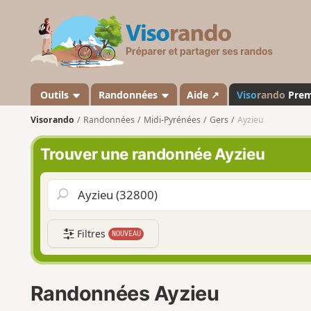
V
i
s
o
r
a
Outils
Randonnées
Aide ↗
Viso
rando
Pre
n
Visorando
Randonnées
Midi-Pyrénées
Gers
Ayzieu
d
o
Trouver une randonnée Ayzieu
Filtres
NOUVEAU
Randonnées Ayzieu