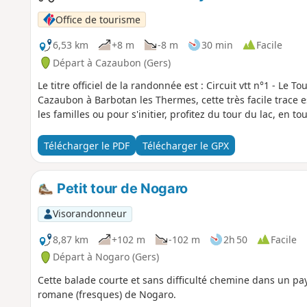
Office de tourisme
6,53 km
+8 m
-8 m
30 min
Facile
Départ à Cazaubon (Gers)
Le titre officiel de la randonnée est : Circuit vtt n°1 - Le 
Cazaubon à Barbotan les Thermes, cette très facile trace 
les familles ou pour s'initier, profitez du tour du lac, en tou
Télécharger le PDF
Télécharger le GPX
Petit tour de Nogaro
Visorandonneur
8,87 km
+102 m
-102 m
2h 50
Facile
Départ à Nogaro (Gers)
Cette balade courte et sans difficulté chemine dans un pay
romane (fresques) de Nogaro.