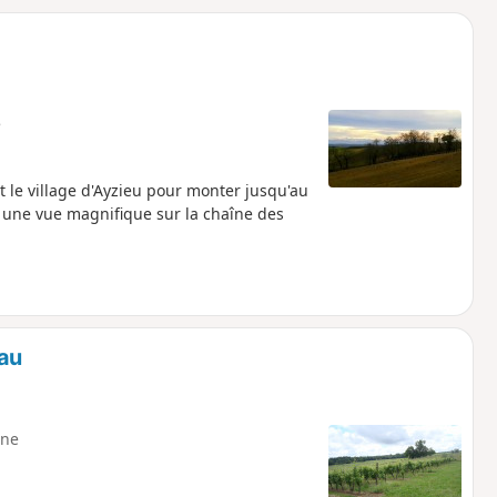
o
a
i
m
p
e
t le village d'Ayzieu pour monter jusqu'au
 une vue magnifique sur la chaîne des
tau
ne