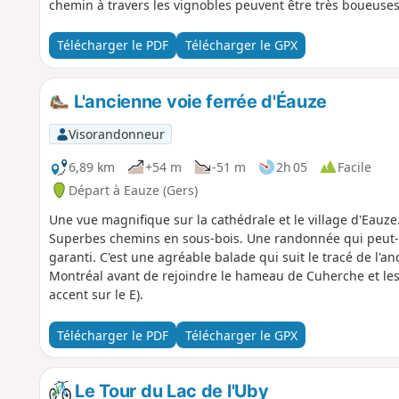
chemin à travers les vignobles peuvent être très boueuses 
Télécharger le PDF
Télécharger le GPX
L'ancienne voie ferrée d'Éauze
Visorandonneur
6,89 km
+54 m
-51 m
2h 05
Facile
Départ à Eauze (Gers)
Une vue magnifique sur la cathédrale et le village d'Eauze.
Superbes chemins en sous-bois. Une randonnée qui peut-
garanti. C'est une agréable balade qui suit le tracé de l'a
Montréal avant de rejoindre le hameau de Cuherche et les 
accent sur le E).
Télécharger le PDF
Télécharger le GPX
Le Tour du Lac de l'Uby