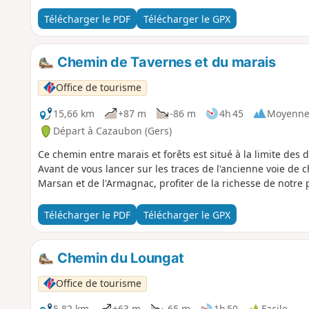
Télécharger le PDF
Télécharger le GPX
Chemin de Tavernes et du marais
Office de tourisme
15,66 km
+87 m
-86 m
4h 45
Moyenn
Départ à Cazaubon (Gers)
Ce chemin entre marais et forêts est situé à la limite des
Avant de vous lancer sur les traces de l'ancienne voie de 
Marsan et de l'Armagnac, profiter de la richesse de notre 
Télécharger le PDF
Télécharger le GPX
Chemin du Loungat
Office de tourisme
5,82 km
+63 m
-65 m
1h 50
Facile