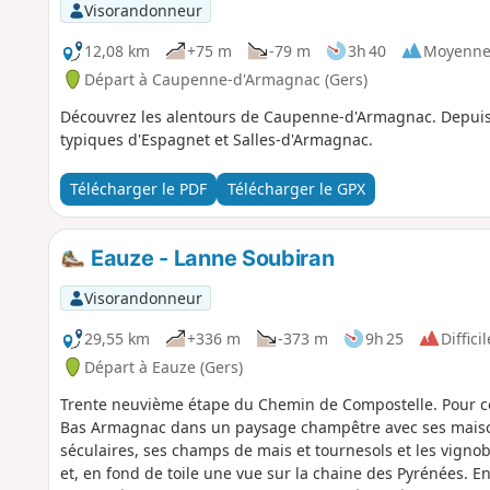
Visorandonneur
12,08 km
+75 m
-79 m
3h 40
Moyenn
Départ à Caupenne-d'Armagnac (Gers)
Découvrez les alentours de Caupenne-d'Armagnac. Depuis le
typiques d'Espagnet et Salles-d'Armagnac.
Télécharger le PDF
Télécharger le GPX
Eauze - Lanne Soubiran
Visorandonneur
29,55 km
+336 m
-373 m
9h 25
Difficil
Départ à Eauze (Gers)
Trente neuvième étape du Chemin de Compostelle. Pour cet
Bas Armagnac dans un paysage champêtre avec ses maison
séculaires, ses champs de mais et tournesols et les vigno
et, en fond de toile une vue sur la chaine des Pyrénées. En