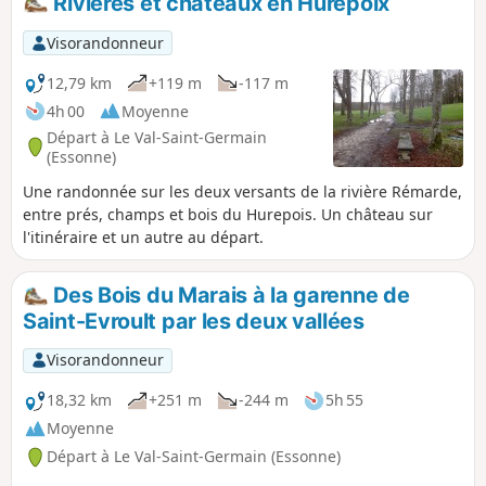
Rivières et châteaux en Hurepoix
Visorandonneur
12,79 km
+119 m
-117 m
4h 00
Moyenne
Départ à Le Val-Saint-Germain
(Essonne)
Une randonnée sur les deux versants de la rivière Rémarde,
entre prés, champs et bois du Hurepois. Un château sur
l'itinéraire et un autre au départ.
Des Bois du Marais à la garenne de
Saint-Evroult par les deux vallées
Visorandonneur
18,32 km
+251 m
-244 m
5h 55
Moyenne
Départ à Le Val-Saint-Germain (Essonne)