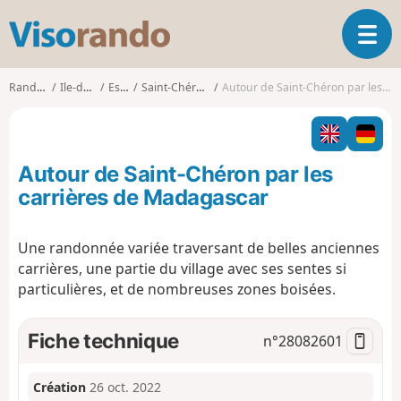
V
O
i
u
s
v
o
Randonnées
Ile-de-France
Essonne
Saint-Chéron (Essonne)
Autour de Saint-Chéron par les carrières de Madagascar
r
r
i
a
r
n
l
d
Autour de Saint-Chéron par les
a
o
n
carrières de Madagascar
a
v
Une randonnée variée traversant de belles anciennes
i
carrières, une partie du village avec ses sentes si
g
a
particulières, et de nombreuses zones boisées.
t
i
Fiche technique
n°
28082601
o
n
Création
26 oct. 2022