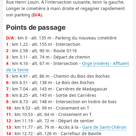
Rue Henri Louin. À l'intersection suivante, tenir la gauche.
Longer le cimetière à main droite et regagner rapidement
son parking (
D/A
).
Points de passage
D/A
: km 0 - alt. 135 m - Parking du nouveau cimetière
1
: km 1.22 - alt. 155 m - Intersection
2
: km 2.58 - alt. 90 m - Route D116
3
: km 3.11 - alt. 74 m - Départ de chemin
4
: km 4.16 - alt. 67 m - Intersection -
Orge (rivière) - Affluent
de la Seine
5
: km 4.91 - alt. 86 m - Chemin du Bois des Roches
6
: km 6.51 - alt. 138 m - Le Bois des Roches
7
: km 7.04 - alt. 143 m - Carrières de Madagascar
8
: km 8.25 - alt. 145 m - Sortie des Carrières
9
: km 8.73 - alt. 148 m - Intersection en lisière de bois
10
: km 9.53 - alt. 99 m - Croisement en T
11
: km 10.53 - alt. 64 m - Croisement en T
12
: km 11.19 - alt. 72 m - Départ de sentier
13
: km 11.77 - alt. 79 m - Accès à la -
Gare de Saint-Chéron
14
: km 12.72 - alt. 126 m - Carrefour de Baville