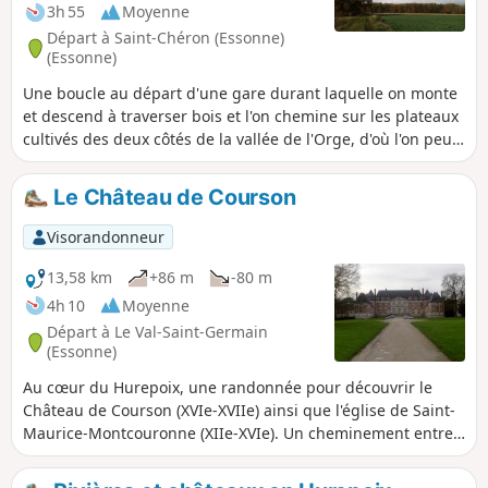
3h 55
Moyenne
Départ à Saint-Chéron (Essonne)
(Essonne)
Une boucle au départ d'une gare durant laquelle on monte
et descend à traverser bois et l'on chemine sur les plateaux
cultivés des deux côtés de la vallée de l'Orge, d'où l'on peut
bénéficier de points de vue étendus.
Le Château de Courson
Visorandonneur
13,58 km
+86 m
-80 m
4h 10
Moyenne
Départ à Le Val-Saint-Germain
(Essonne)
Au cœur du Hurepoix, une randonnée pour découvrir le
Château de Courson (XVIe-XVIIe) ainsi que l'église de Saint-
Maurice-Montcouronne (XIIe-XVIe). Un cheminement entre
champs et bois agrémenté de quelques ruisseaux.