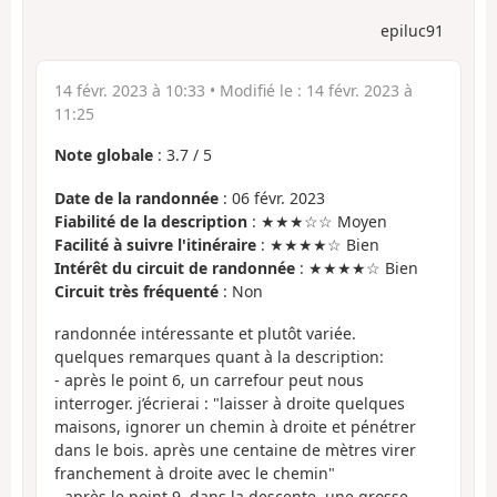
epiluc91
14 févr. 2023 à 10:33
• Modifié le :
14 févr. 2023 à
11:25
Note globale
:
3.7
/
5
Date de la randonnée
: 06 févr. 2023
Fiabilité de la description
: ★★★☆☆ Moyen
Facilité à suivre l'itinéraire
: ★★★★☆ Bien
Intérêt du circuit de randonnée
: ★★★★☆ Bien
Circuit très fréquenté
: Non
randonnée intéressante et plutôt variée.
quelques remarques quant à la description:
- après le point 6, un carrefour peut nous
interroger. j’écrierai : "laisser à droite quelques
maisons, ignorer un chemin à droite et pénétrer
dans le bois. après une centaine de mètres virer
franchement à droite avec le chemin"
- après le point 9, dans la descente, une grosse