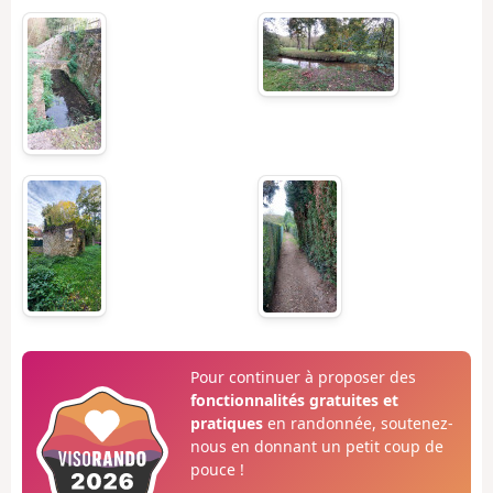
Pour continuer à proposer des
fonctionnalités gratuites et
pratiques
en randonnée, soutenez-
nous en donnant un petit coup de
pouce !