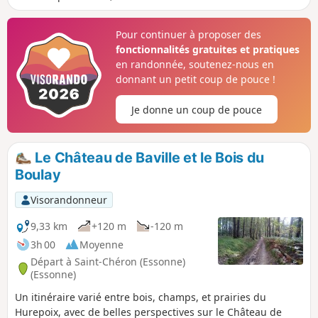
son église gothique.
Pour continuer à proposer des
fonctionnalités gratuites et pratiques
en randonnée, soutenez-nous en
donnant un petit coup de pouce !
Je donne un coup de pouce
Le Château de Baville et le Bois du
Boulay
Visorandonneur
9,33 km
+120 m
-120 m
3h 00
Moyenne
Départ à Saint-Chéron (Essonne)
(Essonne)
Un itinéraire varié entre bois, champs, et prairies du
Hurepoix, avec de belles perspectives sur le Château de