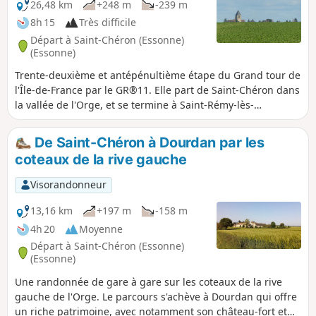
26,48 km
+248 m
-239 m
8h 15
Très difficile
Départ à Saint-Chéron (Essonne)
(Essonne)
Trente-deuxième et antépénultième étape du Grand tour de
l'Île-de-France par le GR®11. Elle part de Saint-Chéron dans
la vallée de l'Orge, et se termine à Saint-Rémy-lès-
Chevreuse dans la vallée de l'Yvette, achevant ainsi la
traversée de l'Essonne via ses principales vallées. Après un
De Saint-Chéron à Dourdan par les
début orienté vers l'Ouest, l'itinéraire suit une orientation
coteaux de la rive gauche
plein Nord à travers les plateaux du Hurepoix.
Visorandonneur
13,16 km
+197 m
-158 m
4h 20
Moyenne
Départ à Saint-Chéron (Essonne)
(Essonne)
Une randonnée de gare à gare sur les coteaux de la rive
gauche de l'Orge. Le parcours s'achève à Dourdan qui offre
un riche patrimoine, avec notamment son château-fort et