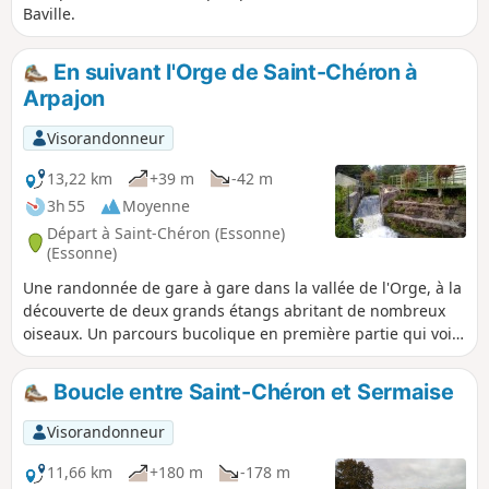
Baville.
En suivant l'Orge de Saint-Chéron à
Arpajon
Visorandonneur
13,22 km
+39 m
-42 m
3h 55
Moyenne
Départ à Saint-Chéron (Essonne)
(Essonne)
Une randonnée de gare à gare dans la vallée de l'Orge, à la
découverte de deux grands étangs abritant de nombreux
oiseaux. Un parcours bucolique en première partie qui voit
ensuite la part des parcours urbains s'accroître. Du
patrimoine en cours de route : un ancien moulin bien
Boucle entre Saint-Chéron et Sermaise
restauré, quelques églises, un petit menhir, un lavoir...
Visorandonneur
11,66 km
+180 m
-178 m