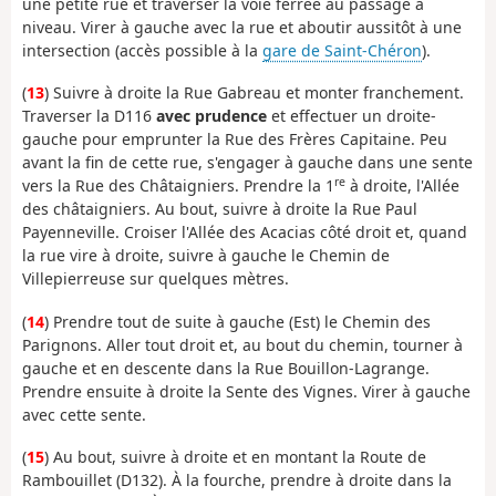
une petite rue et traverser la voie ferrée au passage à
niveau. Virer à gauche avec la rue et aboutir aussitôt à une
intersection (accès possible à la
gare de Saint-Chéron
).
(
13
) Suivre à droite la Rue Gabreau et monter franchement.
Traverser la D116
avec prudence
et effectuer un droite-
gauche pour emprunter la Rue des Frères Capitaine. Peu
avant la fin de cette rue, s'engager à gauche dans une sente
re
vers la Rue des Châtaigniers. Prendre la 1
à droite, l'Allée
des châtaigniers. Au bout, suivre à droite la Rue Paul
Payenneville. Croiser l'Allée des Acacias côté droit et, quand
la rue vire à droite, suivre à gauche le Chemin de
Villepierreuse sur quelques mètres.
(
14
) Prendre tout de suite à gauche (Est) le Chemin des
Parignons. Aller tout droit et, au bout du chemin, tourner à
gauche et en descente dans la Rue Bouillon-Lagrange.
Prendre ensuite à droite la Sente des Vignes. Virer à gauche
avec cette sente.
(
15
) Au bout, suivre à droite et en montant la Route de
Rambouillet (D132). À la fourche, prendre à droite dans la