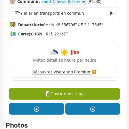
Commune :
Saint-Chéron (Essonne)
(91530)
Y aller en transports en commun
Départ/Arrivée :
N 48.556706° / E 2.117545°
Carte(s) IGN :
Ref. 2216ET
Météo détaillée heure par heure
Découvrez Visorando Premium
Ouvrir dans l'app
Photos