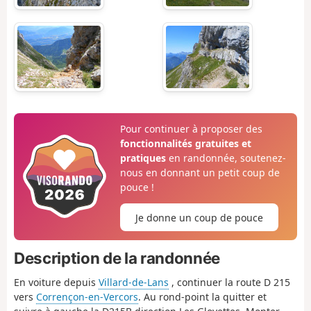
Pour continuer à proposer des
fonctionnalités gratuites et
pratiques
en randonnée, soutenez-
nous en donnant un petit coup de
pouce !
Je donne un coup de pouce
Description de la randonnée
En voiture depuis
Villard-de-Lans
, continuer la route D 215
vers
Corrençon-en-Vercors
. Au rond-point la quitter et