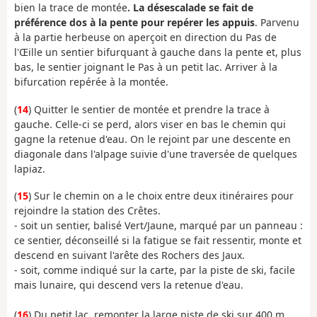
bien la trace de montée
. La désescalade se fait de
préférence dos à la pente pour repérer les appuis
. Parvenu
à la partie herbeuse on aperçoit en direction du Pas de
l'Œille un sentier bifurquant à gauche dans la pente et, plus
bas, le sentier joignant le Pas à un petit lac. Arriver à la
bifurcation repérée à la montée.
(
14
) Quitter le sentier de montée et prendre la trace à
gauche. Celle-ci se perd, alors viser en bas le chemin qui
gagne la retenue d'eau. On le rejoint par une descente en
diagonale dans l'alpage suivie d'une traversée de quelques
lapiaz.
(
15
) Sur le chemin on a le choix entre deux itinéraires pour
rejoindre la station des Crêtes.
- soit un sentier, balisé Vert/Jaune, marqué par un panneau :
ce sentier, déconseillé si la fatigue se fait ressentir, monte et
descend en suivant l'arête des Rochers des Jaux.
- soit, comme indiqué sur la carte, par la piste de ski, facile
mais lunaire, qui descend vers la retenue d'eau.
(
16
) Du petit lac, remonter la large piste de ski sur 400 m.