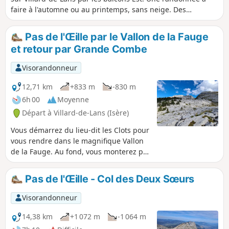
faire à l'automne ou au printemps, sans neige. Des
paysages grandioses qui se méritent dès le matin très tôt.
Pas de l'Œille par le Vallon de la Fauge
et retour par Grande Combe
Visorandonneur
12,71 km
+833 m
-830 m
6h 00
Moyenne
Départ à Villard-de-Lans (Isère)
Vous démarrez du lieu-dit les Clots pour
vous rendre dans le magnifique Vallon
de la Fauge. Au fond, vous monterez par
la Combe Charbonnière, atteindrez le
Pas de l'Œille pour dominer à 1960 m
Pas de l'Œille - Col des Deux Sœurs
Prélenfrey et le Lac de Notre-Dame de
Commiers du côté de la vallée de
Visorandonneur
Grenoble. Le retour passe par Grande
Combe, vision très minérale, et
14,38 km
+1 072 m
-1 064 m
emprunte les pistes pour redescendre à