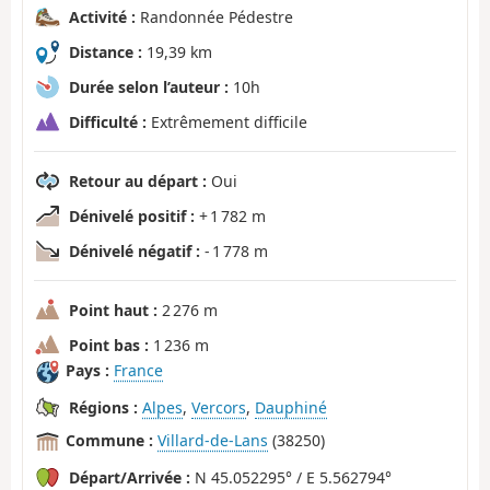
Activité :
Randonnée Pédestre
Distance :
19,39 km
Durée selon l’auteur :
10h
Difficulté :
Extrêmement difficile
Retour au départ :
Oui
Dénivelé positif :
+ 1 782 m
Dénivelé négatif :
- 1 778 m
Point haut :
2 276 m
Point bas :
1 236 m
Pays :
France
Régions :
Alpes
,
Vercors
,
Dauphiné
Commune :
Villard-de-Lans
(38250)
Départ/Arrivée :
N 45.052295° / E 5.562794°