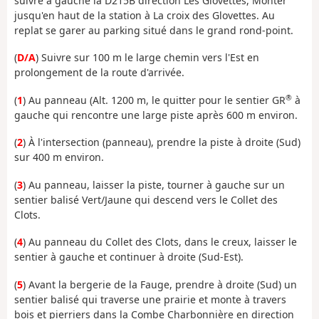
suivre à gauche la D215B direction Les Glovettes, Monter
jusqu'en haut de la station à La croix des Glovettes. Au
replat se garer au parking situé dans le grand rond-point.
(
D/A
) Suivre sur 100 m le large chemin vers l'Est en
prolongement de la route d'arrivée.
®
(
1
) Au panneau (Alt. 1200 m, le quitter pour le sentier GR
à
gauche qui rencontre une large piste après 600 m environ.
(
2
) À l'intersection (panneau), prendre la piste à droite (Sud)
sur 400 m environ.
(
3
) Au panneau, laisser la piste, tourner à gauche sur un
sentier balisé Vert/Jaune qui descend vers le Collet des
Clots.
(
4
) Au panneau du Collet des Clots, dans le creux, laisser le
sentier à gauche et continuer à droite (Sud-Est).
(
5
) Avant la bergerie de la Fauge, prendre à droite (Sud) un
sentier balisé qui traverse une prairie et monte à travers
bois et pierriers dans la Combe Charbonnière en direction