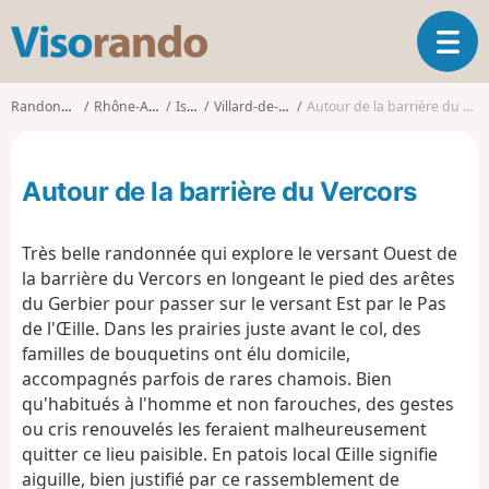
V
O
i
u
s
v
o
Randonnées
Rhône-Alpes
Isère
Villard-de-Lans
Autour de la barrière du Vercors
r
r
i
a
r
n
Autour de la barrière du Vercors
l
d
a
o
n
Très belle randonnée qui explore le versant Ouest de
a
la barrière du Vercors en longeant le pied des arêtes
v
du Gerbier pour passer sur le versant Est par le Pas
i
g
de l'Œille. Dans les prairies juste avant le col, des
a
familles de bouquetins ont élu domicile,
t
accompagnés parfois de rares chamois. Bien
i
qu'habitués à l'homme et non farouches, des gestes
o
ou cris renouvelés les feraient malheureusement
n
quitter ce lieu paisible. En patois local Œille signifie
aiguille, bien justifié par ce rassemblement de