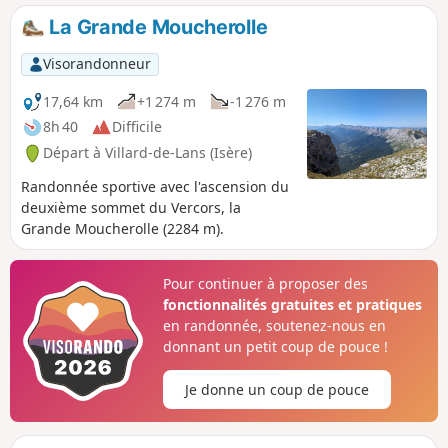
depuis le parking des Clos, ce qui réduira sa
La Grande Moucherolle
longueur et évitera la partie bitumée et
ensoleillée (mais sans le beau panorama...).
Visorandonneur
17,64 km
+1 274 m
-1 276 m
8h 40
Difficile
Départ à Villard-de-Lans (Isère)
Randonnée sportive avec l'ascension du
deuxième sommet du Vercors, la
Grande Moucherolle (2284 m).
Pour continuer à proposer des
fonctionnalités gratuites et pratiques
en randonnée, soutenez-nous en
donnant un petit coup de pouce !
Je donne un coup de pouce