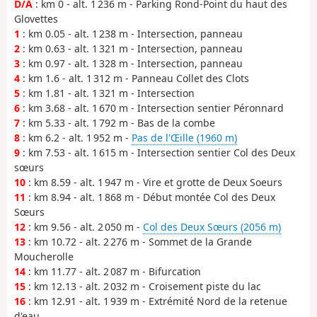
D/A
: km 0 - alt. 1 236 m - Parking Rond-Point du haut des
Glovettes
1
: km 0.05 - alt. 1 238 m - Intersection, panneau
2
: km 0.63 - alt. 1 321 m - Intersection, panneau
3
: km 0.97 - alt. 1 328 m - Intersection, panneau
4
: km 1.6 - alt. 1 312 m - Panneau Collet des Clots
5
: km 1.81 - alt. 1 321 m - Intersection
6
: km 3.68 - alt. 1 670 m - Intersection sentier Péronnard
7
: km 5.33 - alt. 1 792 m - Bas de la combe
8
: km 6.2 - alt. 1 952 m -
Pas de l'Œille (1960 m)
9
: km 7.53 - alt. 1 615 m - Intersection sentier Col des Deux
sœurs
10
: km 8.59 - alt. 1 947 m - Vire et grotte de Deux Soeurs
11
: km 8.94 - alt. 1 868 m - Début montée Col des Deux
Sœurs
12
: km 9.56 - alt. 2 050 m -
Col des Deux Sœurs (2056 m)
13
: km 10.72 - alt. 2 276 m - Sommet de la Grande
Moucherolle
14
: km 11.77 - alt. 2 087 m - Bifurcation
15
: km 12.13 - alt. 2 032 m - Croisement piste du lac
16
: km 12.91 - alt. 1 939 m - Extrémité Nord de la retenue
d'eau