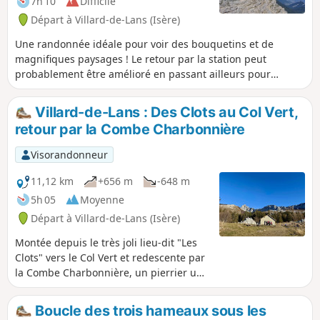
7h 10
Difficile
1350 m. Vous rentrez aux Clots par
Départ à Villard-de-Lans (Isère)
l'Aversin. Un régal pour les yeux, parfois
avec les chamois !
Une randonnée idéale pour voir des bouquetins et de
magnifiques paysages ! Le retour par la station peut
probablement être amélioré en passant ailleurs pour
rendre cette randonnée totalement parfaite !
Villard-de-Lans : Des Clots au Col Vert,
retour par la Combe Charbonnière
Visorandonneur
11,12 km
+656 m
-648 m
5h 05
Moyenne
Départ à Villard-de-Lans (Isère)
Montée depuis le très joli lieu-dit "Les
Clots" vers le Col Vert et redescente par
la Combe Charbonnière, un pierrier un
peu délicat à passer. Vue sur le massif
de Belledonne depuis le Col. Cela
Boucle des trois hameaux sous les
permet de bien visualiser les paysages