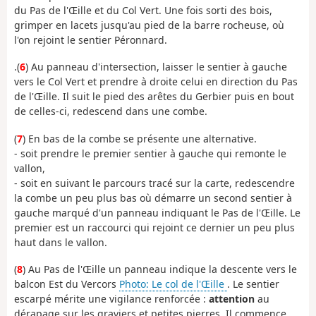
du Pas de l'Œille et du Col Vert. Une fois sorti des bois,
grimper en lacets jusqu'au pied de la barre rocheuse, où
l'on rejoint le sentier Péronnard.
.(
6
) Au panneau d'intersection, laisser le sentier à gauche
vers le Col Vert et prendre à droite celui en direction du Pas
de l'Œille. Il suit le pied des arêtes du Gerbier puis en bout
de celles-ci, redescend dans une combe.
(
7
) En bas de la combe se présente une alternative.
- soit prendre le premier sentier à gauche qui remonte le
vallon,
- soit en suivant le parcours tracé sur la carte, redescendre
la combe un peu plus bas où démarre un second sentier à
gauche marqué d'un panneau indiquant le Pas de l'Œille. Le
premier est un raccourci qui rejoint ce dernier un peu plus
haut dans le vallon.
(
8
) Au Pas de l'Œille un panneau indique la descente vers le
balcon Est du Vercors
Photo: Le col de l'Œille
. Le sentier
escarpé mérite une vigilance renforcée :
attention
au
dérapage sur les graviers et petites pierres. Il commence