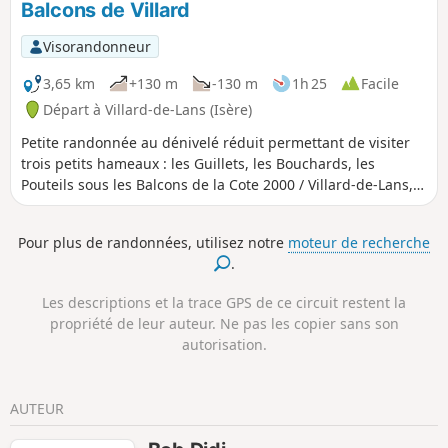
Balcons de Villard
du Vercors et de varier les plaisirs de la
moyenne montagne. A ne pas faire en
Visorandonneur
période hivernale ! Entre 6 et 7, gros
danger avec trois couloirs d'avalanches
3,65 km
+130 m
-130 m
1h 25
Facile
surtout vers la Combe de la
Départ à Villard-de-Lans (Isère)
Charbonnière.
Petite randonnée au dénivelé réduit permettant de visiter
trois petits hameaux : les Guillets, les Bouchards, les
Pouteils sous les Balcons de la Cote 2000 / Villard-de-Lans,
via des chemins alternant ombrage et plein soleil.
Pour plus de randonnées, utilisez notre
moteur de recherche
.
Les descriptions et la trace GPS de ce circuit restent la
propriété de leur auteur. Ne pas les copier sans son
autorisation.
AUTEUR