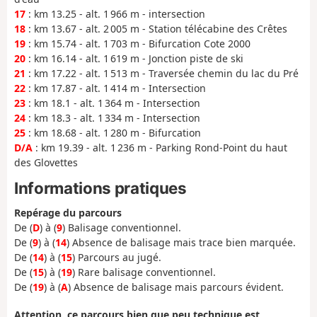
17
: km 13.25 - alt. 1 966 m - intersection
18
: km 13.67 - alt. 2 005 m - Station télécabine des Crêtes
19
: km 15.74 - alt. 1 703 m - Bifurcation Cote 2000
20
: km 16.14 - alt. 1 619 m - Jonction piste de ski
21
: km 17.22 - alt. 1 513 m - Traversée chemin du lac du Pré
22
: km 17.87 - alt. 1 414 m - Intersection
23
: km 18.1 - alt. 1 364 m - Intersection
24
: km 18.3 - alt. 1 334 m - Intersection
25
: km 18.68 - alt. 1 280 m - Bifurcation
D/A
: km 19.39 - alt. 1 236 m - Parking Rond-Point du haut
des Glovettes
Informations pratiques
Repérage du parcours
De (
D
) à (
9
) Balisage conventionnel.
De (
9
) à (
14
) Absence de balisage mais trace bien marquée.
De (
14
) à (
15
) Parcours au jugé.
De (
15
) à (
19
) Rare balisage conventionnel.
De (
19
) à (
A
) Absence de balisage mais parcours évident.
Attention, ce parcours bien que peu technique est