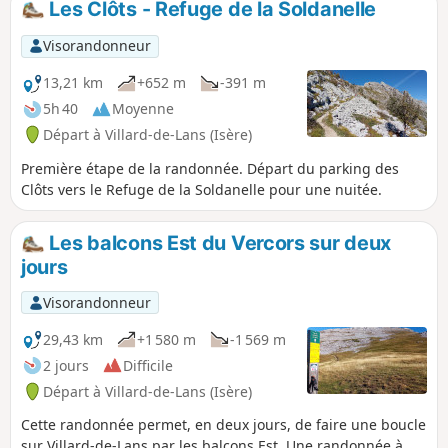
Les Clôts - Refuge de la Soldanelle
Visorandonneur
13,21 km
+652 m
-391 m
5h 40
Moyenne
Départ à Villard-de-Lans (Isère)
Première étape de la randonnée. Départ du parking des
Clôts vers le Refuge de la Soldanelle pour une nuitée.
Les balcons Est du Vercors sur deux
jours
Visorandonneur
29,43 km
+1 580 m
-1 569 m
2 jours
Difficile
Départ à Villard-de-Lans (Isère)
Cette randonnée permet, en deux jours, de faire une boucle
sur Villard-de-Lans par les balcons Est. Une randonnée à