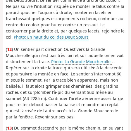
des Deux Sœurs. Le sentier commence à droite du couloir.
Ne pas suivre l'intuition risquée de monter le talus contre la
paroi à gauche. Toujours à droite, monter en lacets en
franchissant quelques escarpements rocheux, continuer au
centre du couloir pour buter contre un ressaut. Le
contourner par la droite et, par quelques lacets, rejoindre le
col.
Photo: En haut du col des Deux Sœurs
(
12
) Un sentier part direction Ouest vers la Grande
Moucherolle qui n'est pas très loin et sur laquelle on en voit
distinctement la trace.
Photo: La Grande Moucherolle
.
Repérer sur la droite la trace qui sera utilisée à la descente
et poursuivre la montée en face. Le sentier s'interrompt 60
m sous le sommet. Par la trace bien apparente, mais non
balisée, il faut alors grimper des cheminées, des gradins
rocheux et surplomber l'à-pic du versant Sud mène au
sommet (Alt 2285 m). Continuer l'arête aérienne assez large
pour rester debout passer la balise et rejoindre un replat
qui est l'arrivée de l'autre accès à La Grande Moucherolle
par la fenêtre. Revenir sur ses pas.
(
13
) Du sommet descendre par le même chemin, en suivant