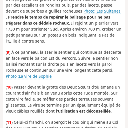
par des escaliers en rondins puis, par des lacets, passe
devant de superbes aiguilles rocheuses
Photo: Les Sultanes
. Prendre le temps de repérer le balisage pour ne pas
s'égarer dans ce dédale rocheux.
Il rejoint un pierrier vers
1730 m pour s'orienter Sud. Après environ 700 m, croiser un
petit panneau sur un poteau en bois indiquant le Pas de
l'Œille à contre sens.
(
9
) À ce panneau, laisser le sentier qui continue sa descente
en face vers le balcon Est du Vercors. Suivre le sentier non
balisé montant sur la droite puis en lacets vers la paroi
rocheuse et continuer sur une vire longeant cette paroi.
Photo :La vire de Sophie
(
10
) Passer devant la grotte des Deux Sœurs d'où émane un
courant d'air frais bien venu après cette rude montée. Sur
cette vire facile, se méfier des parties terreuses souvent
glissantes. La vire se termine par un épaulement équipé de
vieux câbles rouillés dont
l'utilisation est déconseillée.
(
11
) Celui-ci franchi, on aperçoit le couloir qui mène au Col