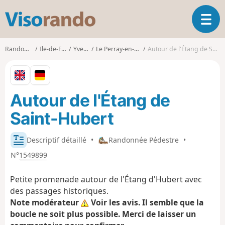
V
O
i
u
s
v
o
Randonnées
Ile-de-France
Yvelines
Le Perray-en-Yvelines
Autour de l'Étang de Saint-Hubert
r
r
i
a
r
n
l
d
Autour de l'Étang de
a
o
n
Saint-Hubert
a
v
i
Descriptif détaillé
•
Randonnée Pédestre
•
g
N°
1549899
a
t
Petite promenade autour de l'Étang d'Hubert avec
i
des passages historiques.
o
Note modérateur
Voir les avis. Il semble que la
n
boucle ne soit plus possible. Merci de laisser un