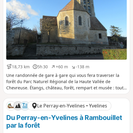
18,73 km
5h 30
+60 m
-138 m
D
D
D
D
i
u
é
é
Une randonnée de gare à gare qui vous fera traverser la
s
r
n
n
forêt du Parc Naturel Régional de la Haute Vallée de
t
é
i
i
Chevreuse. Étangs, château, forêt, rempart et musée : tout y
a
e
v
v
est pour passer une belle journée en famille ou entre amis.
n
e
e
c
l
l
Le Perray-en-Yvelines • Yvelines
e
é
é
p
n
Du Perray-en-Yvelines à Rambouillet
o
é
s
g
par la forêt
i
a