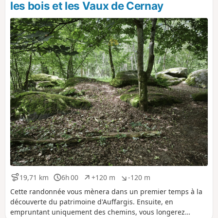
s
g
les bois et les Vaux de Cernay
i
a
t
t
i
i
f
f
19,71 km
6h 00
+120 m
-120 m
D
D
D
D
i
u
é
é
Cette randonnée vous mènera dans un premier temps à la
s
r
n
n
découverte du patrimoine d'Auffargis. Ensuite, en
t
é
i
i
empruntant uniquement des chemins, vous longerez
a
e
v
v