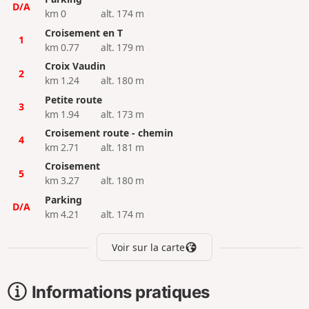
D/A
km 0
alt. 174 m
Croisement en T
1
km 0.77
alt. 179 m
Croix Vaudin
2
km 1.24
alt. 180 m
Petite route
3
km 1.94
alt. 173 m
Croisement route - chemin
4
km 2.71
alt. 181 m
Croisement
5
km 3.27
alt. 180 m
Parking
D/A
km 4.21
alt. 174 m
Voir sur la carte
Informations pratiques