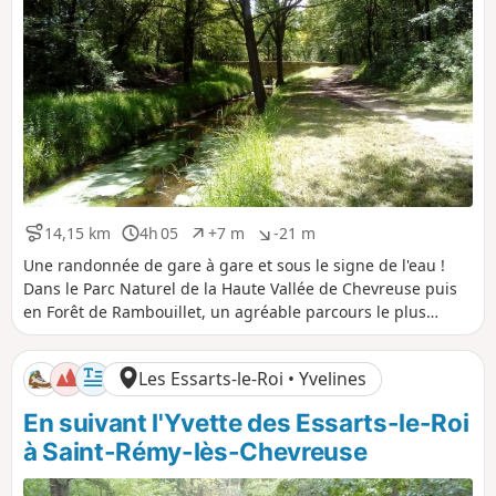
14,15 km
4h 05
+7 m
-21 m
D
D
D
D
i
u
é
é
Une randonnée de gare à gare et sous le signe de l'eau !
s
r
n
n
Dans le Parc Naturel de la Haute Vallée de Chevreuse puis
t
é
i
i
en Forêt de Rambouillet, un agréable parcours le plus
a
e
v
v
souvent ombragé, le long d'étangs, de petits canaux et
n
e
e
d'une charmante rivière, la Drouette.
c
l
l
Les Essarts-le-Roi • Yvelines
e
é
é
p
n
En suivant l'Yvette des Essarts-le-Roi
o
é
s
g
à Saint-Rémy-lès-Chevreuse
i
a
t
t