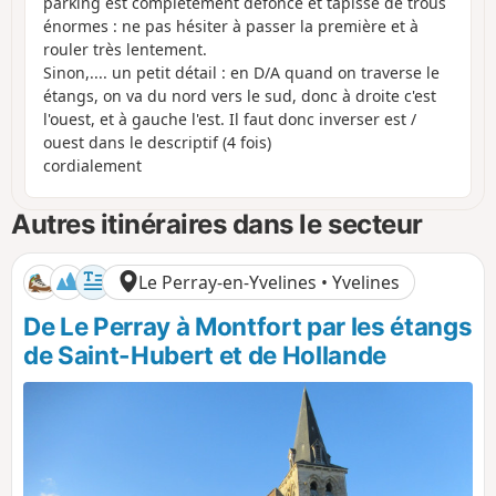
parking est complètement défoncé et tapissé de trous
énormes : ne pas hésiter à passer la première et à
rouler très lentement.
Sinon,.... un petit détail : en D/A quand on traverse le
étangs, on va du nord vers le sud, donc à droite c'est
l'ouest, et à gauche l'est. Il faut donc inverser est /
ouest dans le descriptif (4 fois)
cordialement
Autres itinéraires dans le secteur
Le Perray-en-Yvelines • Yvelines
De Le Perray à Montfort par les étangs
de Saint-Hubert et de Hollande