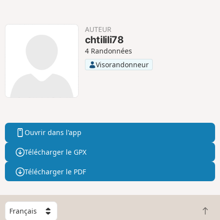
t
t
i
i
f
f
AUTEUR
chtilili78
4 Randonnées
Visorandonneur
Ouvrir dans l'app
Télécharger le GPX
Télécharger le PDF
C
R
h