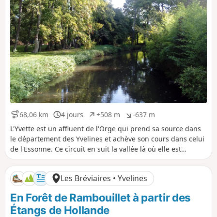
t
t
i
i
f
f
68,06 km
4 jours
+508 m
-637 m
D
D
D
D
i
u
é
é
L'Yvette est un affluent de l'Orge qui prend sa source dans
s
r
n
n
le département des Yvelines et achève son cours dans celui
t
é
i
i
de l'Essonne. Ce circuit en suit la vallée là où elle est
a
e
v
v
accessible en train. À dominante forestière sur sa première
n
e
e
étape, il alterne ensuite les secteurs boisés et les secteurs
c
l
l
Les Bréviaires • Yvelines
e
é
é
urbanisés sur des chemins aménagés le long de la rivière.
p
n
En Forêt de Rambouillet à partir des
o
é
s
g
Étangs de Hollande
i
a