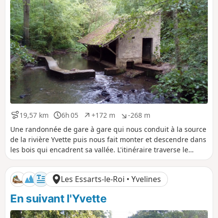
i
i
f
f
19,57 km
6h 05
+172 m
-268 m
D
D
D
D
i
u
é
é
Une randonnée de gare à gare qui nous conduit à la source
s
r
n
n
de la rivière Yvette puis nous fait monter et descendre dans
t
é
i
i
les bois qui encadrent sa vallée. L'itinéraire traverse le
a
e
v
v
Marais de Maincourt puis une zone de chaos rocheux. Les
n
e
e
parcours forestiers sont entrecoupés de la traversée de
c
l
l
Les Essarts-le-Roi • Yvelines
e
é
é
villages ou de bourgs au riche patrimoine.
p
n
En suivant l'Yvette
o
é
s
g
i
a