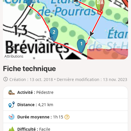
r
l
a
c
a
2
r
1
t
300 m
e
Attributions
e
1km
4km
n
Fiche technique
g
Création :
13 oct. 2018
• Dernière modification :
13 nov. 2023
r
a
Activité :
Pédestre
n
d
Distance :
4,21 km
Durée moyenne :
1h 15
Difficulté :
Facile