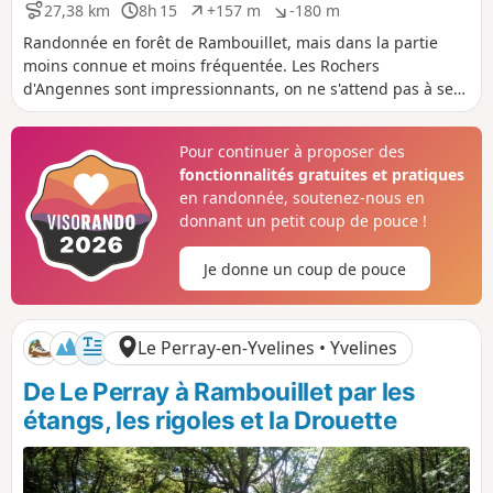
t
t
27,38 km
8h 15
+157 m
-180 m
D
D
D
D
i
i
i
u
é
é
f
f
Randonnée en forêt de Rambouillet, mais dans la partie
s
r
n
n
moins connue et moins fréquentée. Les Rochers
t
é
i
i
d'Angennes sont impressionnants, on ne s'attend pas à se
a
e
v
v
retrouver dans une ambiance bleausarde à cet endroit.
n
e
e
Randonnée de gare en gare avec un TER rapide à la fin, si
c
l
l
Pour continuer à proposer des
e
é
é
retour à Paris.
fonctionnalités gratuites et pratiques
p
n
o
é
en randonnée, soutenez-nous en
s
g
donnant un petit coup de pouce !
i
a
t
t
Je donne un coup de pouce
i
i
f
f
Le Perray-en-Yvelines • Yvelines
De Le Perray à Rambouillet par les
étangs, les rigoles et la Drouette