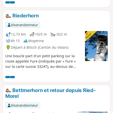
dernier col à franchir pour terminer cette jolie boucle et
aussi pour admirer une dernière fois le Fletschorn. En
descendant vers le Col du Simplon, le Monte Leone attirera
Riederhorn
votre attention.
Visorandonneur
12,73 km
+925 m
-922 m
6h 15
Moyenne
Départ à Bitsch (Canton du Valais)
Une boucle part d'un petit parking sur la
route appelée Fure (indiquée par « Fure »
sur la carte suisse 3324T), au-dessus de
Ried-Morel. Elle suit un sentier plus élevé
au-dessus du Massaweg en direction du
Stausee Gibidum, monte jusqu'à la Villa
Cassel, puis au sommet du Riederhorn. La
Bettmerhorn et retour depuis Ried-
descente se fait à travers la forêt. Une
Morel
excursion agréable et intéressante.
Visorandonneur