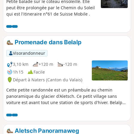
relativement faible altitude, cette
Petite balade sur le coteau ensoleillé. Elle
randonnée est à privilégier au
peut être prolongée par le Chemin du Soleil
printemps ou en automne.
qui est l'itineraire n°61 de Suisse Mobile .
Promenade dans Belalp
Visorandonneur
3,10 km
+120 m
-120 m
1h 15
Facile
Départ à Naters (Canton du Valais)
Cette petite randonnée est un préambule au chemin
panoramique du glacier d'Aletsch. Ce petit village sans
voiture est avant tout une station de sports d'hiver. Belalp
se divise en deux parties, Bäll, le village traditionnel et le
quartier de Sattle, résidentiel et proche des remontées
mécaniques. Cet itinéraire vous fera découvrir ces deux
facettes de Belalp. Le parcours offre aussi de nombreux
Aletsch Panoramaweg
points de vue sur des hauts sommets du Valais comme le