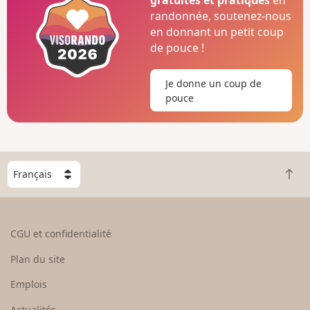
randonnée, soutenez-nous
en donnant un petit coup
de pouce !
Je donne un coup de
pouce
C
R
h
e
o
t
i
o
s
CGU et confidentialité
u
i
r
s
Plan du site
e
s
n
e
Emplois
h
z
Actualités