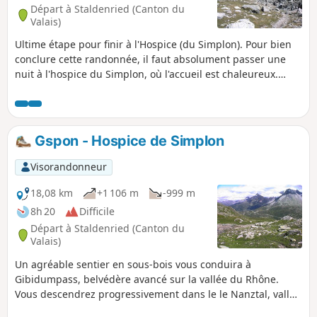
Mittaghorn, ainsi que sur les glaciers
Départ à Staldenried (Canton du
d'Anungletscher et de Langgletscher.
Valais)
Ultime étape pour finir à l'Hospice (du Simplon). Pour bien
conclure cette randonnée, il faut absolument passer une
nuit à l'hospice du Simplon, où l'accueil est chaleureux.
Randonnée avec une description succincte, à suivre avec
l'application Visorando.
Gspon - Hospice de Simplon
Visorandonneur
18,08 km
+1 106 m
-999 m
8h 20
Difficile
Départ à Staldenried (Canton du
Valais)
Un agréable sentier en sous-bois vous conduira à
Gibidumpass, belvédère avancé sur la vallée du Rhône.
Vous descendrez progressivement dans le le Nanztal, vallon
bien calme au pied du Fletschhorn. Le Bistinepass sera le