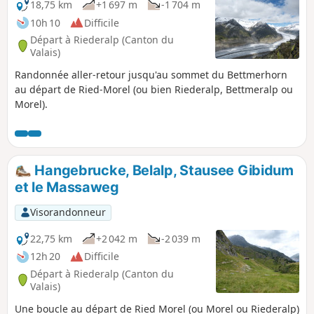
18,75 km
+1 697 m
-1 704 m
10h 10
Difficile
Départ à Riederalp (Canton du
Valais)
Randonnée aller-retour jusqu'au sommet du Bettmerhorn
au départ de Ried-Morel (ou bien Riederalp, Bettmeralp ou
Morel).
Hangebrucke, Belalp, Stausee Gibidum
et le Massaweg
Visorandonneur
22,75 km
+2 042 m
-2 039 m
12h 20
Difficile
Départ à Riederalp (Canton du
Valais)
Une boucle au départ de Ried Morel (ou Morel ou Riederalp)