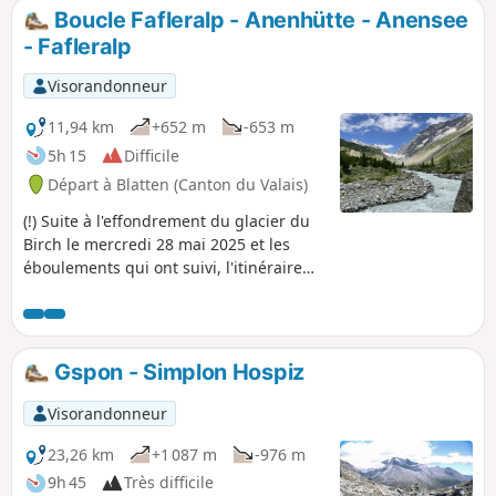
Restipass vous permettra de rejoindre facilement la gare
Boucle Fafleralp - Anenhütte - Anensee
amont de Leukeurbad à la Rinderhütte.
- Fafleralp
Visorandonneur
11,94 km
+652 m
-653 m
5h 15
Difficile
Départ à Blatten (Canton du Valais)
(!) Suite à l'effondrement du glacier du
Birch le mercredi 28 mai 2025 et les
éboulements qui ont suivi, l'itinéraire
décrit est fermé jusqu'à nouvel ordre.
L'évolution de la situation concernant les
sentiers de randonnée dans la région
de Blatten peut être suivie sur
Gspon - Simplon Hospiz
l'application Swisstopo. Randonnée en
boucle dans la superbe vallée du
Visorandonneur
Lötschental, offrant de magnifiques
points de vue sur les sommets blancs
23,26 km
+1 087 m
-976 m
du Breithorn, Schinhorn, Grosshorn et
9h 45
Très difficile