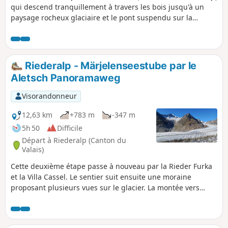
qui descend tranquillement à travers les bois jusqu'à un
paysage rocheux glaciaire et le pont suspendu sur la
Massa, l'eau qui s'écoule du glacier d'Aletsch. Traversez
ensuite de paisibles alpages pour monter les marches qui
mènent à l'hôtel Belalp, avant de redescendre par des
sentiers et des routes jusqu'au barrage situé à l'extrémité
Riederalp - Märjelenseestube par le
du Stausee Gibidum. La dernière partie suit le sentier
Aletsch Panoramaweg
panoramique Massweg pour revenir à Reid Morel.
Visorandonneur
12,63 km
+783 m
-347 m
5h 50
Difficile
Départ à Riederalp (Canton du
Valais)
Cette deuxième étape passe à nouveau par la Rieder Furka
et la Villa Cassel. Le sentier suit ensuite une moraine
proposant plusieurs vues sur le glacier. La montée vers
l'Härdernagrat vous offrira un point de vue exceptionnel
aussi bien sur le glacier d'Aletsch que sur les sommets
valaisans culminant à plus de 4000 mètres, dont le Cervin.