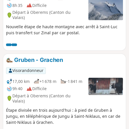
dallé. De Jungen il reste encore 850 mètres à descendre
8h 35
Difficile
pour atteindre Sankt Niklaus. (Possibilité de prendre le
Départ à Oberems (Canton du
téléphérique pour éviter cette dernière descente)
Valais)
Nouvelle étape de haute montagne avec arrêt à Saint-Luc
puis transfert sur Zinal par car postal.
Gruben - Grachen
Visorandonneur
17,00 km
+1 678 m
-1 841 m
9h 40
Difficile
Départ à Oberems (Canton du
Valais)
Étape divisée en trois aujourd'hui : à pied de Gruben à
Jungu, en téléphérique de Jungu à Saint-Niklaus, en car de
Saint-Niklaus à Grachen.