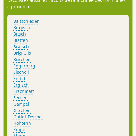
Découvrez aussi les circuits de randonnée des communes
à proximité
Baltschieder
Birgisch
Bitsch
Blatten
Bratsch
Brig-Glis
Bürchen
Eggerberg
Eischoll
Embd
Ergisch
Erschmatt
Ferden
Gampel
Grächen
Guttet-Feschel
Hohtenn
Kippel
Mund