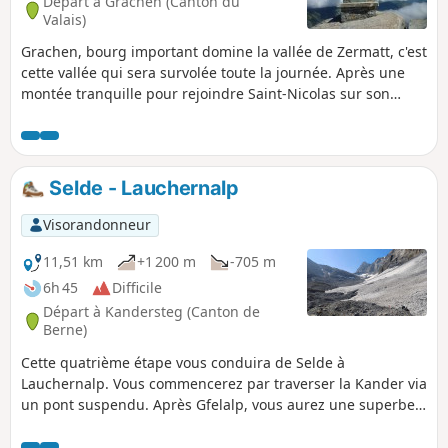
Départ à Grächen (Canton du
Valais)
Grachen, bourg important domine la vallée de Zermatt, c'est
cette vallée qui sera survolée toute la journée. Après une
montée tranquille pour rejoindre Saint-Nicolas sur son
socle, il suffira de passer d'éboulis en éboulis pour parvenir
après une longue traversée au salvateur Refuge
d'Europahutte.
Selde - Lauchernalp
Visorandonneur
11,51 km
+1 200 m
-705 m
6h 45
Difficile
Départ à Kandersteg (Canton de
Berne)
Cette quatrième étape vous conduira de Selde à
Lauchernalp. Vous commencerez par traverser la Kander via
un pont suspendu. Après Gfelalp, vous aurez une superbe
vue sur le glacier Kanderfin, source de la Kander. La montée
vers le Lötschenpass traverse un glacier sans difficulté. Un