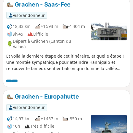
Après HohBalm, l'Aletschgletscher restera votre fidèle
Grachen - Saas-Fee
compagnon de route avant de disparaitre à la
Märjelenseestube.
Visorandonneur
18,33 km
+1 593 m
-1 404 m
9h 45
Difficile
Départ à Grächen (Canton du
Valais)
Et voilà la dernière étape de cet itinéraire, et quelle étape !
Une montée sympathique pour atteindre Hannigalp et
retrouver le fameux sentier balcon qui domine la vallée
menant à Saas Fee.
Grachen - Europahutte
Visorandonneur
14,97 km
+1 457 m
-850 m
10h
Très difficile