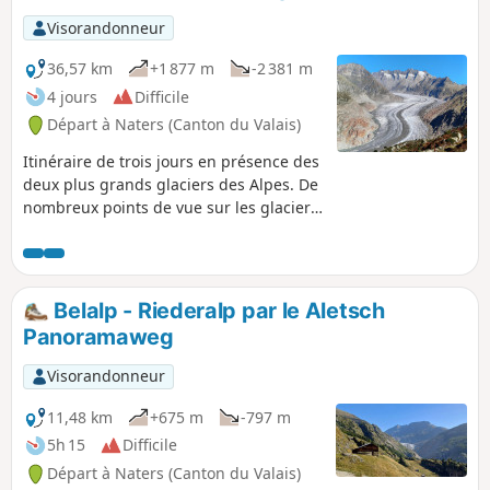
Cervin, le Weisshorn, le Monte Leone ou encore le
Visorandonneur
Fletschhorn.
36,57 km
+1 877 m
-2 381 m
4 jours
Difficile
Départ à Naters (Canton du Valais)
Itinéraire de trois jours en présence des
deux plus grands glaciers des Alpes. De
nombreux points de vue sur les glaciers
des Alpes et aussi sur des sommets de
trois et quatre mille mètres du Valais
comme le Cervin, le Weisshorn ou
encore le Fletschhorn.
Belalp - Riederalp par le Aletsch
Panoramaweg
Visorandonneur
11,48 km
+675 m
-797 m
5h 15
Difficile
Départ à Naters (Canton du Valais)