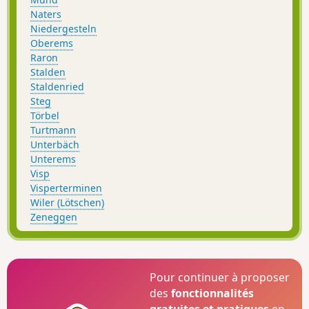
Naters
Niedergesteln
Oberems
Raron
Stalden
Staldenried
Steg
Törbel
Turtmann
Unterbäch
Unterems
Visp
Visperterminen
Wiler (Lötschen)
Zeneggen
Pour continuer à proposer
des
fonctionnalités
gratuites et pratiques
en