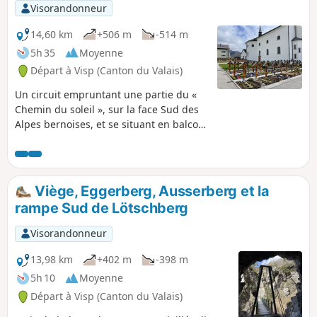
Visorandonneur
14,60 km
+506 m
-514 m
5h 35
Moyenne
Départ à Visp (Canton du Valais)
Un circuit empruntant une partie du «
Chemin du soleil », sur la face Sud des
Alpes bernoises, et se situant en balcon
sur la vallée du Rhône. La randonnée
permet de visiter des villages typiques
du Valais au riche patrimoine
architectural comme Eggerberg,
Viège, Eggerberg, Ausserberg et la
Ausserberg, St. German et Raron. Le
rampe Sud de Lötschberg
parcours côtoie à divers endroits la
ligne de chemin de fer entre Brig et
Visorandonneur
Berne par le tunnel du Lötschberg, dont
on mesure à cette occasion les
13,98 km
+402 m
-398 m
prouesses techniques liées à sa
5h 10
Moyenne
construction au début du XXe siècle. Du
Départ à Visp (Canton du Valais)
fait de son exposition plein Sud et sa