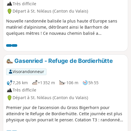
redescend vers le torrent Schiess (petit
Très difficile
pont) et remonte légèrement vers Stafel
Départ à St. Niklaus (Canton du Valais)
qui offre un panorama sur le
Bortelhorn. Une route empierrée
Nouvelle randonnée balisée la plus haute d'Europe sans
conduit en haut du village de
matériel d'alpinisme, détrônant ainsi le Barrhorn de
Rosswald.Balisage : Blanc-Rouge-Blanc.
quelques mètres ! Ce nouveau chemin balisé a
officiellement ouvert durant l'été 2024. Une vue magnifique
à 360° nous attend au sommet, au prix d'un gros effort
physique puisque l'ascension depuis le refuge fait avaler
environ 750 m de D+ en un peu plus de 2 km.
Gasenried - Refuge de Bordierhütte
Visorandonneur
7,26 km
+1 352 m
-106 m
5h 55
Très difficile
Départ à St. Niklaus (Canton du Valais)
Premier jour de l'ascension du Gross Bigerhorn pour
atteindre le Refuge de Bordierhütte. Cette journée est plus
physique qu'on pourrait le penser. Cotation T3 : randonnée
montagne exigeante.