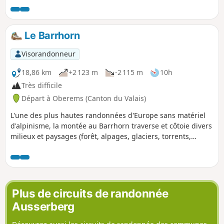
Le Barrhorn
Visorandonneur
18,86 km
+2 123 m
-2 115 m
10h
Très difficile
Départ à Oberems (Canton du Valais)
L'une des plus hautes randonnées d'Europe sans matériel
d'alpinisme, la montée au Barrhorn traverse et côtoie divers
milieux et paysages (forêt, alpages, glaciers, torrents,
moraines, crête d'altitude, etc.), de quoi en mettre plein les
yeux. Le sommet entouré d'autres pics de même hauteur ou
plus imposants offre un panorama mêlant roches noires et
glaciers blancs à couper le souffle. Réservé à des
randonneurs aguerris et habitués à l'altitude.
Plus de circuits de randonnée
Ausserberg