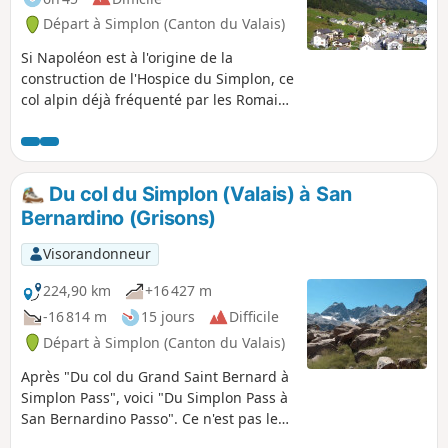
dénivelé. Voir $ infos pratiques
Départ à Simplon (Canton du Valais)
Si Napoléon est à l'origine de la
construction de l'Hospice du Simplon, ce
col alpin déjà fréquenté par les Romains
a maintes fois été aménagé. Au XVIIe
siècle, Kaspar Stockalper y avait
développé un sentier muletier. De
l'Hospice du Simplon jusqu'à Simplon
Du col du Simplon (Valais) à San
Dorf et Gabi, vous emprunterez ce
Bernardino (Grisons)
chemin baptisé Stockalperweg. Après
Gabi, en franchissant le passage de
Visorandonneur
Furggu, vous descendrez dans le vallon
encaissé de Zwischbergen.
224,90 km
+16 427 m
-16 814 m
15 jours
Difficile
Départ à Simplon (Canton du Valais)
Après "Du col du Grand Saint Bernard à
Simplon Pass", voici "Du Simplon Pass à
San Bernardino Passo". Ce n'est pas le
trajet retour du Grand Saint Bernard au