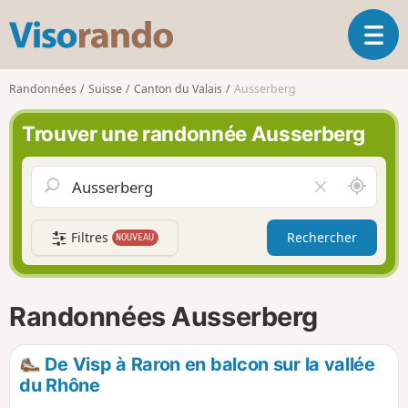
V
O
i
u
s
v
o
Randonnées
Suisse
Canton du Valais
Ausserberg
r
r
i
a
Trouver une randonnée Ausserberg
r
n
l
d
a
o
A
V
n
u
i
a
t
d
v
Filtres
Rechercher
NOUVEAU
o
e
i
u
r
g
r
l
a
d
e
Randonnées Ausserberg
t
e
c
i
m
h
o
o
a
De Visp à Raron en balcon sur la vallée
n
i
m
du Rhône
p