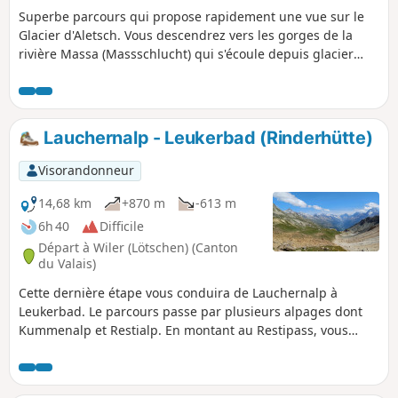
Superbe parcours qui propose rapidement une vue sur le
Glacier d'Aletsch. Vous descendrez vers les gorges de la
rivière Massa (Massschlucht) qui s'écoule depuis glacier
d'Aletsch. Pour passer sur l'autre rive du canyon, vous
emprunterez le pont suspendu de Massa, de 124 m de long
situé à plus de 80 m de hauteur. Après l'agréable Col de
Riederfurka vous descendrez vers un reposant village sans
Lauchernalp - Leukerbad (Rinderhütte)
voiture, Riederalp.
Visorandonneur
14,68 km
+870 m
-613 m
6h 40
Difficile
Départ à Wiler (Lötschen) (Canton
du Valais)
Cette dernière étape vous conduira de Lauchernalp à
Leukerbad. Le parcours passe par plusieurs alpages dont
Kummenalp et Restialp. En montant au Restipass, vous
profiterez d'un magnifique panorama sur le Lötschental et
les sommets, depuis la Jungfrau jusqu'au Aletschhorn. Le
Weisshorn sera aussi souvent présent. Le versant ouest du