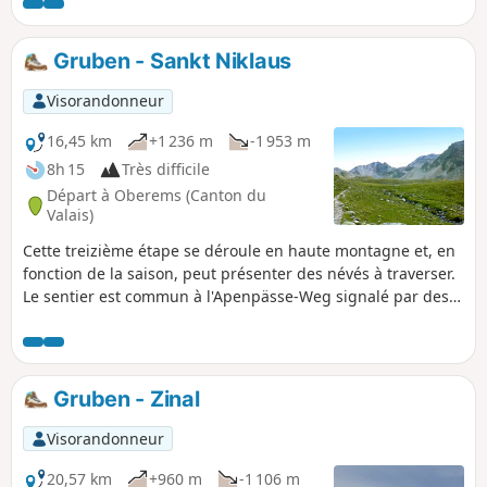
Gruben - Sankt Niklaus
Visorandonneur
16,45 km
+1 236 m
-1 953 m
8h 15
Très difficile
Départ à Oberems (Canton du
Valais)
Cette treizième étape se déroule en haute montagne et, en
fonction de la saison, peut présenter des névés à traverser.
Le sentier est commun à l'Apenpässe-Weg signalé par des
Vignettes Vertes N°6. De l'hôtel, le chemin monte vers
l'Augstbordpass, en traversant des alpages jusqu'à Grüobu
Oberstafel. Ensuite l'univers devient de plus en plus
minéral jusqu'à l'Augstbordpass. Au col, la pause est bien
Gruben - Zinal
méritée. Le sentier de descente se déroule encore parmi de
nombreux éboulis, pierriers, mais est toujours bien tracé. À
Visorandonneur
partir de Abiheiji (Crête de Twära), le cheminement jusqu'à
Jungen est plus agréable et le sentier est même souvent
20,57 km
+960 m
-1 106 m