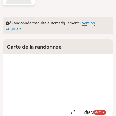
Randonnée traduite automatiquement -
Version
originale
Carte de la randonnée
3D
NOUVEAU
A