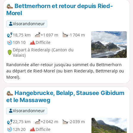
Bettmerhorn et retour depuis Ried-
Morel
Visorandonneur
18,75 km
+1 697 m
-1 704 m
10h 10
Difficile
Départ à Riederalp (Canton du
Valais)
Randonnée aller-retour jusqu'au sommet du Bettmerhorn
au départ de Ried-Morel (ou bien Riederalp, Bettmeralp ou
Morel).
Hangebrucke, Belalp, Stausee Gibidum
et le Massaweg
Visorandonneur
22,75 km
+2 042 m
-2 039 m
12h 20
Difficile