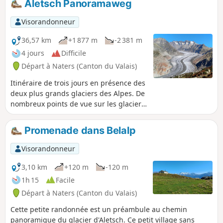
Aletsch Panoramaweg
situé à plus de 80 m de hauteur. Après l'agréable Col de
Riederfurka vous descendrez vers un reposant village sans
Visorandonneur
voiture, Riederalp.
36,57 km
+1 877 m
-2 381 m
4 jours
Difficile
Départ à Naters (Canton du Valais)
Itinéraire de trois jours en présence des
deux plus grands glaciers des Alpes. De
nombreux points de vue sur les glaciers
des Alpes et aussi sur des sommets de
trois et quatre mille mètres du Valais
Promenade dans Belalp
comme le Cervin, le Weisshorn ou
encore le Fletschhorn.
Visorandonneur
3,10 km
+120 m
-120 m
1h 15
Facile
Départ à Naters (Canton du Valais)
Cette petite randonnée est un préambule au chemin
panoramique du glacier d'Aletsch. Ce petit village sans