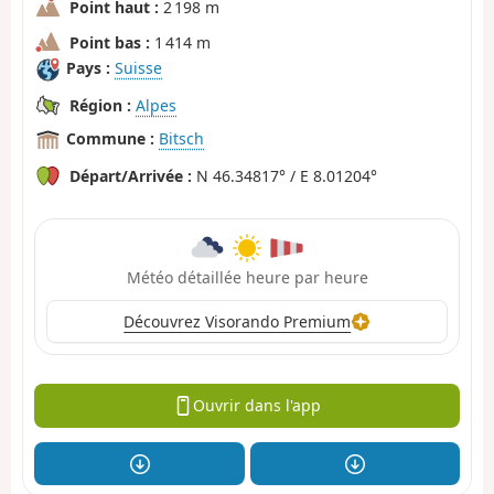
Point haut :
2 198 m
Point bas :
1 414 m
Pays :
Suisse
Région :
Alpes
Commune :
Bitsch
Départ/Arrivée :
N 46.34817° / E 8.01204°
Météo détaillée heure par heure
Découvrez Visorando Premium
Ouvrir dans l'app