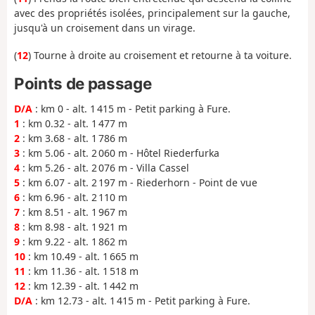
avec des propriétés isolées, principalement sur la gauche,
jusqu'à un croisement dans un virage.
(
12
) Tourne à droite au croisement et retourne à ta voiture.
Points de passage
D/A
: km 0 - alt. 1 415 m - Petit parking à Fure.
1
: km 0.32 - alt. 1 477 m
2
: km 3.68 - alt. 1 786 m
3
: km 5.06 - alt. 2 060 m - Hôtel Riederfurka
4
: km 5.26 - alt. 2 076 m - Villa Cassel
5
: km 6.07 - alt. 2 197 m - Riederhorn - Point de vue
6
: km 6.96 - alt. 2 110 m
7
: km 8.51 - alt. 1 967 m
8
: km 8.98 - alt. 1 921 m
9
: km 9.22 - alt. 1 862 m
10
: km 10.49 - alt. 1 665 m
11
: km 11.36 - alt. 1 518 m
12
: km 12.39 - alt. 1 442 m
D/A
: km 12.73 - alt. 1 415 m - Petit parking à Fure.