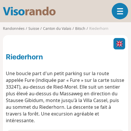
V
O
i
u
s
v
o
Randonnées
Suisse
Canton du Valais
Bitsch
Riederhorn
r
r
i
a
r
n
l
d
Riederhorn
a
o
n
a
Une boucle part d'un petit parking sur la route
v
appelée Fure (indiquée par « Fure » sur la carte suisse
i
3324T), au-dessus de Ried-Morel. Elle suit un sentier
g
plus élevé au-dessus du Massaweg en direction du
a
t
Stausee Gibidum, monte jusqu'à la Villa Cassel, puis
i
au sommet du Riederhorn. La descente se fait à
o
travers la forêt. Une excursion agréable et
n
intéressante.