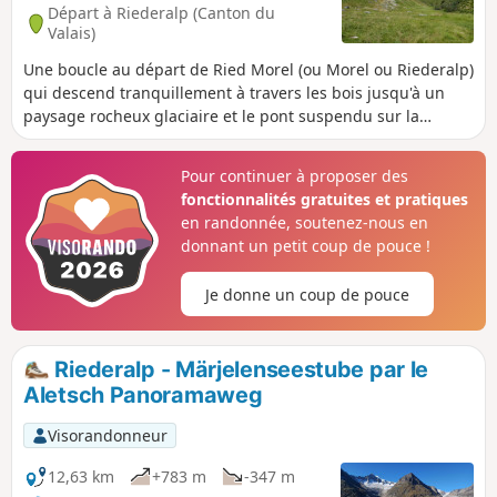
Départ à Riederalp (Canton du
Valais)
Une boucle au départ de Ried Morel (ou Morel ou Riederalp)
qui descend tranquillement à travers les bois jusqu'à un
paysage rocheux glaciaire et le pont suspendu sur la
Massa, l'eau qui s'écoule du glacier d'Aletsch. Traversez
ensuite de paisibles alpages pour monter les marches qui
Pour continuer à proposer des
mènent à l'hôtel Belalp, avant de redescendre par des
fonctionnalités gratuites et pratiques
sentiers et des routes jusqu'au barrage situé à l'extrémité
en randonnée, soutenez-nous en
du Stausee Gibidum. La dernière partie suit le sentier
donnant un petit coup de pouce !
panoramique Massweg pour revenir à Reid Morel.
Je donne un coup de pouce
Riederalp - Märjelenseestube par le
Aletsch Panoramaweg
Visorandonneur
12,63 km
+783 m
-347 m