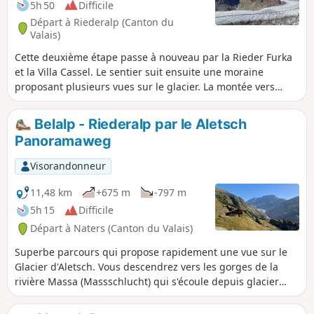
5h 50
Difficile
Départ à Riederalp (Canton du
Valais)
Cette deuxième étape passe à nouveau par la Rieder Furka
et la Villa Cassel. Le sentier suit ensuite une moraine
proposant plusieurs vues sur le glacier. La montée vers
l'Härdernagrat vous offrira un point de vue exceptionnel
aussi bien sur le glacier d'Aletsch que sur les sommets
Belalp - Riederalp par le Aletsch
valaisans culminant à plus de 4000 mètres, dont le Cervin.
Panoramaweg
Après HohBalm, l'Aletschgletscher restera votre fidèle
compagnon de route avant de disparaitre à la
Visorandonneur
Märjelenseestube.
11,48 km
+675 m
-797 m
5h 15
Difficile
Départ à Naters (Canton du Valais)
Superbe parcours qui propose rapidement une vue sur le
Glacier d'Aletsch. Vous descendrez vers les gorges de la
rivière Massa (Massschlucht) qui s'écoule depuis glacier
d'Aletsch. Pour passer sur l'autre rive du canyon, vous
emprunterez le pont suspendu de Massa, de 124 m de long