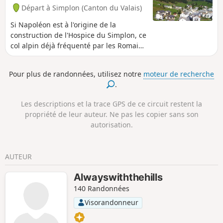
Départ à Simplon (Canton du Valais)
Si Napoléon est à l'origine de la
construction de l'Hospice du Simplon, ce
col alpin déjà fréquenté par les Romains
a maintes fois été aménagé. Au XVIIe
siècle, Kaspar Stockalper y avait
Pour plus de randonnées, utilisez notre
moteur de recherche
développé un sentier muletier. De
.
l'Hospice du Simplon jusqu'à Simplon
Dorf et Gabi, vous emprunterez ce
Les descriptions et la trace GPS de ce circuit restent la
chemin baptisé Stockalperweg. Après
propriété de leur auteur. Ne pas les copier sans son
Gabi, en franchissant le passage de
autorisation.
Furggu, vous descendrez dans le vallon
encaissé de Zwischbergen.
AUTEUR
Alwayswiththehills
140 Randonnées
Visorandonneur