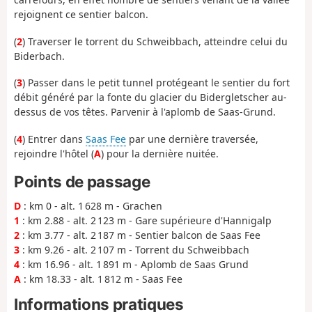
rejoignent ce sentier balcon.
(
2
) Traverser le torrent du Schweibbach, atteindre celui du
Biderbach.
(
3
) Passer dans le petit tunnel protégeant le sentier du fort
débit généré par la fonte du glacier du Bidergletscher au-
dessus de vos têtes. Parvenir à l'aplomb de Saas-Grund.
(
4
) Entrer dans
Saas Fee
par une dernière traversée,
rejoindre l'hôtel (
A
) pour la dernière nuitée.
Points de passage
D
: km 0 - alt. 1 628 m - Grachen
1
: km 2.88 - alt. 2 123 m - Gare supérieure d'Hannigalp
2
: km 3.77 - alt. 2 187 m - Sentier balcon de Saas Fee
3
: km 9.26 - alt. 2 107 m - Torrent du Schweibbach
4
: km 16.96 - alt. 1 891 m - Aplomb de Saas Grund
A
: km 18.33 - alt. 1 812 m - Saas Fee
Informations pratiques