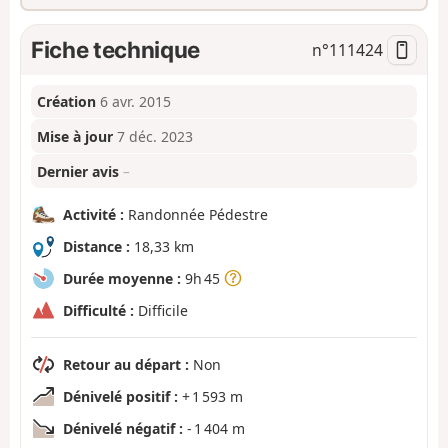
Fiche technique
n°
111424
Création
6 avr. 2015
Mise à jour
7 déc. 2023
Dernier avis
–
Activité :
Randonnée Pédestre
Distance :
18,33 km
Durée moyenne :
9h 45
Difficulté :
Difficile
Retour au départ :
Non
Dénivelé positif :
+ 1 593 m
Dénivelé négatif :
- 1 404 m