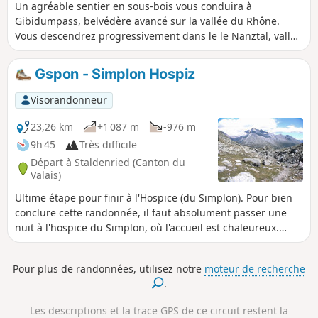
Un agréable sentier en sous-bois vous conduira à
Gibidumpass, belvédère avancé sur la vallée du Rhône.
Vous descendrez progressivement dans le le Nanztal, vallon
bien calme au pied du Fletschhorn. Le Bistinepass sera le
dernier col à franchir pour terminer cette jolie boucle et
Gspon - Simplon Hospiz
aussi pour admirer une dernière fois le Fletschorn. En
descendant vers le Col du Simplon, le Monte Leone attirera
Visorandonneur
votre attention.
23,26 km
+1 087 m
-976 m
9h 45
Très difficile
Départ à Staldenried (Canton du
Valais)
Ultime étape pour finir à l'Hospice (du Simplon). Pour bien
conclure cette randonnée, il faut absolument passer une
nuit à l'hospice du Simplon, où l'accueil est chaleureux.
Randonnée avec une description succincte, à suivre avec
l'application Visorando.
Pour plus de randonnées, utilisez notre
moteur de recherche
.
Les descriptions et la trace GPS de ce circuit restent la