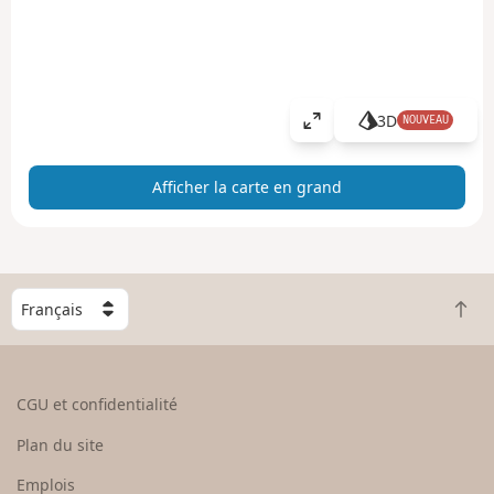
3D
NOUVEAU
A
ff
i
Afficher la carte en grand
c
h
e
r
l
C
a
R
h
c
e
o
a
t
i
r
o
s
CGU et confidentialité
t
u
i
e
r
s
Plan du site
e
e
s
n
n
e
Emplois