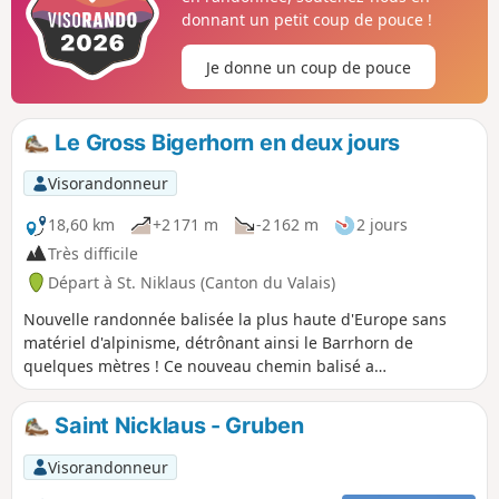
donnant un petit coup de pouce !
Je donne un coup de pouce
Le Gross Bigerhorn en deux jours
Visorandonneur
18,60 km
+2 171 m
-2 162 m
2 jours
Très difficile
Départ à St. Niklaus (Canton du Valais)
Nouvelle randonnée balisée la plus haute d'Europe sans
matériel d'alpinisme, détrônant ainsi le Barrhorn de
quelques mètres ! Ce nouveau chemin balisé a
officiellement ouvert durant l'été 2024. Une vue magnifique
à 360° nous attend au sommet, au prix d'un gros effort
Saint Nicklaus - Gruben
physique puisque l'ascension depuis le refuge fait avaler
environ 750 m de D+ en un peu plus de 2 km.
Visorandonneur