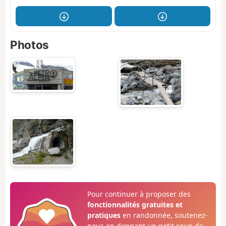
Photos
Pour continuer à proposer des
fonctionnalités gratuites et
pratiques
en randonnée, soutenez-
nous en donnant un petit coup de