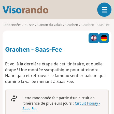
V
O
i
u
s
v
o
Randonnées
Suisse
Canton du Valais
Grächen
Grachen - Saas-Fee
r
r
i
a
r
n
l
d
Grachen - Saas-Fee
a
o
n
a
Et voilà la dernière étape de cet itinéraire, et quelle
v
étape ! Une montée sympathique pour atteindre
i
Hannigalp et retrouver le fameux sentier balcon qui
g
domine la vallée menant à Saas Fee.
a
t
i
o
Cette randonnée fait partie d'un circuit en
n
itinérance de plusieurs jours :
Circuit Fionay -
Saas-Fee