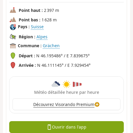
Point haut :
2 397 m
Point bas :
1 628 m
Pays :
Suisse
Région :
Alpes
Commune :
Grächen
Départ :
N 46.195486° / E 7.839675°
Arrivée :
N 46.111145° / E 7.929454°
Météo détaillée heure par heure
Découvrez Visorando Premium
Ouvrir dans l'app