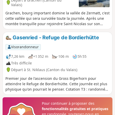
Départ à Grächen (Canton du
Valais)
Grachen, bourg important domine la vallée de Zermatt, c'est
cette vallée qui sera survolée toute la journée. Après une
montée tranquille pour rejoindre Saint-Nicolas sur son
socle, il suffira de passer d'éboulis en éboulis pour parvenir
après une longue traversée au salvateur Refuge
Gasenried - Refuge de Bordierhütte
d'Europahutte.
Visorandonneur
7,26 km
+1 352 m
-106 m
5h 55
Très difficile
Départ à St. Niklaus (Canton du Valais)
Premier jour de l'ascension du Gross Bigerhorn pour
atteindre le Refuge de Bordierhütte. Cette journée est plus
physique qu'on pourrait le penser. Cotation T3 : randonnée
montagne exigeante.
Pour continuer à proposer des
fonctionnalités gratuites et pratiques
en randonnée, soutenez-nous en