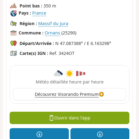
Point bas :
350 m
Pays :
France
Région :
Massif du Jura
Commune :
Ornans
(25290)
Départ/Arrivée :
N 47.087388° / E 6.163298°
Carte(s) IGN :
Ref. 3424OT
Météo détaillée heure par heure
Découvrez Visorando Premium
Ouvrir dans l'app