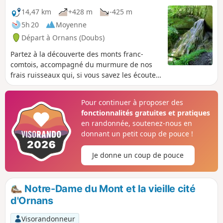
14,47 km
+428 m
-425 m
5h 20
Moyenne
Départ à Ornans (Doubs)
Partez à la découverte des monts franc-
comtois, accompagné du murmure de nos
frais ruisseaux qui, si vous savez les écouter,
vous conteront bien des histoires oubliées.
Découvrez les végétations pétrifiées par nos
Pour continuer à proposer des
eaux calcaires et la fraîcheur des baumes
fonctionnalités gratuites et pratiques
secrètes enchâssées dans la verdure
en randonnée, soutenez-nous en
sauvage.
donnant un petit coup de pouce !
Je donne un coup de pouce
Notre-Dame du Mont et la vieille cité
d'Ornans
Visorandonneur