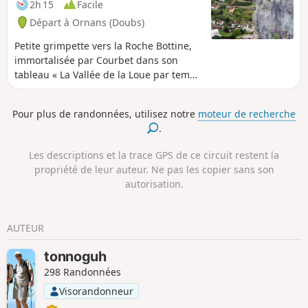
2h 15
Facile
Départ à Ornans (Doubs)
Petite grimpette vers la Roche Bottine,
immortalisée par Courbet dans son
tableau « La Vallée de la Loue par temps
d’orage ». Sa silhouette singulière,
rappelant une vieille bottine posée au
Pour plus de randonnées, utilisez notre
moteur de recherche
bord du vide, lui a donné son nom. Ce
.
belvédère offre un panorama à 180° sur
Ornans, la Vierge de la Roche du Mont,
Les descriptions et la trace GPS de ce circuit restent la
ainsi que sur l’amont et l’aval de la vallée
propriété de leur auteur. Ne pas les copier sans son
de la Loue. En chemin, vous découvrirez
autorisation.
le point de vue de la Roche Lahier, un
belvédère naturel qui domine l’amont
de la vallée de la Loue en direction de
AUTEUR
Montgesoye.
tonnoguh
298 Randonnées
Visorandonneur