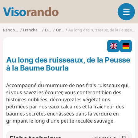
V
O
i
u
s
v
o
Randonnées
Franche-Comté
Doubs
Ornans
Au long des ruisseaux, de la Peusse à la Baume Bourla
r
r
i
a
r
n
l
d
Au long des ruisseaux, de la Peusse
a
o
n
à la Baume Bourla
a
v
Accompagné du murmure de nos frais ruisseaux qui,
i
si vous savez les écouter, vous conteront bien des
g
a
histoires oubliées, découvrez les végétations
t
pétrifiées par nos eaux calcaires et la fraîcheur des
i
baumes secrètes enchâssées dans la verdure en
o
grimpant le long d'une petite reculée sauvage.
n