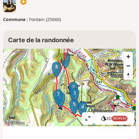
Commune :
Fontain (25660)
Carte de la randonnée
1
8
2
3
7
6
5
4
3D
NOUVEAU
A
Attributions
ff
i