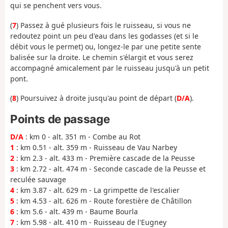
qui se penchent vers vous.
(
7
) Passez à gué plusieurs fois le ruisseau, si vous ne
redoutez point un peu d'eau dans les godasses (et si le
débit vous le permet) ou, longez-le par une petite sente
balisée sur la droite. Le chemin s'élargit et vous serez
accompagné amicalement par le ruisseau jusqu'à un petit
pont.
(
8
) Poursuivez à droite jusqu'au point de départ (
D/A
).
Points de passage
D/A
: km 0 - alt. 351 m - Combe au Rot
1
: km 0.51 - alt. 359 m - Ruisseau de Vau Narbey
2
: km 2.3 - alt. 433 m - Première cascade de la Peusse
3
: km 2.72 - alt. 474 m - Seconde cascade de la Peusse et
reculée sauvage
4
: km 3.87 - alt. 629 m - La grimpette de l'escalier
5
: km 4.53 - alt. 626 m - Route forestière de Châtillon
6
: km 5.6 - alt. 439 m - Baume Bourla
7
: km 5.98 - alt. 410 m - Ruisseau de l'Eugney