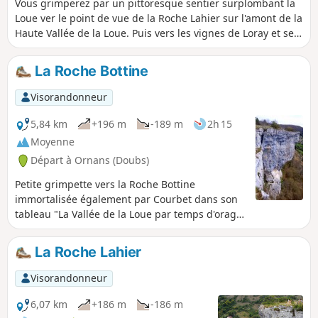
Vous grimperez par un pittoresque sentier surplombant la
Loue ver le point de vue de la Roche Lahier sur l'amont de la
Haute Vallée de la Loue. Puis vers les vignes de Loray et ses
vestiges de cultures en terrasses, pour redescendre par les
sapinières d'Onchaud vers le belvédère de la Roche Bottine
La Roche Bottine
sur les falaises d'Ornans.
Visorandonneur
5,84 km
+196 m
-189 m
2h 15
Moyenne
Départ à Ornans (Doubs)
Petite grimpette vers la Roche Bottine
immortalisée également par Courbet dans son
tableau "La Vallée de la Loue par temps d'orage,
vers 1849", sa forme particulière a inspiré son
nom. En chemin, vous découvrirez le point de
La Roche Lahier
vue de la Roche Lahier sur l'amont de la vallée
de la Loue en direction de Montgesoye.
Visorandonneur
6,07 km
+186 m
-186 m