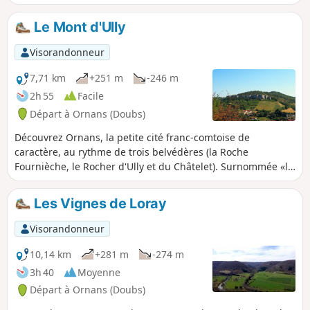
belvédères de Roche Fournièche, du
Rocher d'Ully et du Châtelet.
Le Mont d'Ully
Visorandonneur
7,71 km
+251 m
-246 m
2h 55
Facile
Départ à Ornans (Doubs)
Découvrez Ornans, la petite cité franc-comtoise de
caractère, au rythme de trois belvédères (la Roche
Fournièche, le Rocher d'Ully et du Châtelet). Surnommée «la
petite Venise comtoise», elle vous charmera par ses
maisons sur la Loue, ses ponts, source d'inspiration pour le
Les Vignes de Loray
grand Gustave Courbet.
Visorandonneur
10,14 km
+281 m
-274 m
3h 40
Moyenne
Départ à Ornans (Doubs)