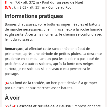
8
: km 7.6 - alt. 372 m - Pont du ruisseau de Nuet
D/A
: km 8.63 - alt. 351 m - Combe au Rot
Informations pratiques
Bonnes chaussures, voire bottines imperméables et bâtons
de marche nécessaires, chemin rocailleux à la roche humide
et glissante. À certains moments, le chemin se confond avec
le lit du ruisseau.
Remarque
: j'ai effectué cette randonnée en début de
printemps, après une période de petites pluies. La descente
prudente en se mouillant un peu les pieds n'a pas posé de
problème. À d'autres saisons, après la fonte des neiges,
surtout, je ne sais pas si le niveau d'eau permettra le
passage.
(
4
) Au fond de la reculée, un bon petit dénivelé à grimper
par un escalier aux marches assez hautes.
À voir
(
2
) à (
4
)
Cascades et reculée de la Peusse :
impressionnante