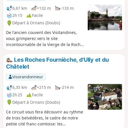
6,67 km
+132 m
-133 m
2h 15
Facile
Départ à Ornans (Doubs)
De l'ancien couvent des Visitandines,
vous grimperez vers le site
incontournable de la Vierge de la Roche
du Mont et sa vue sur la vallée de la
Loue et la bourgade ornanaise. Puis
Les Roches Fournièche, d'Ully et du
longeant le ruisseau de Mambouc, vous
Châtelet
regagnerez la vieille cité pour longer la
rivière et ses belles maisons aux pieds
Visorandonneur
dans l'eau.
6,35 km
+215 m
-214 m
2h 25
Facile
Départ à Ornans (Doubs)
Ce circuit vous fera découvrir au rythme
de trois belvédères, le cadre de notre
petite cité franc-comtoise: les