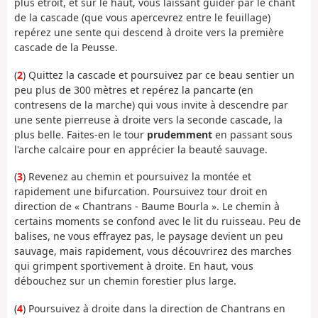
plus étroit, et sur le haut, vous laissant guider par le chant
de la cascade (que vous apercevrez entre le feuillage)
repérez une sente qui descend à droite vers la première
cascade de la Peusse.
(
2
) Quittez la cascade et poursuivez par ce beau sentier un
peu plus de 300 mètres et repérez la pancarte (en
contresens de la marche) qui vous invite à descendre par
une sente pierreuse à droite vers la seconde cascade, la
plus belle. Faites-en le tour
prudemment
en passant sous
l'arche calcaire pour en apprécier la beauté sauvage.
(
3
) Revenez au chemin et poursuivez la montée et
rapidement une bifurcation. Poursuivez tour droit en
direction de « Chantrans - Baume Bourla ». Le chemin à
certains moments se confond avec le lit du ruisseau. Peu de
balises, ne vous effrayez pas, le paysage devient un peu
sauvage, mais rapidement, vous découvrirez des marches
qui grimpent sportivement à droite. En haut, vous
débouchez sur un chemin forestier plus large.
(
4
) Poursuivez à droite dans la direction de Chantrans en