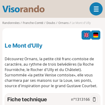
V
O
i
u
s
v
o
Randonnées
Franche-Comté
Doubs
Ornans
Le Mont d'Ully
r
r
i
a
r
n
l
d
Le Mont d'Ully
a
o
n
a
Découvrez Ornans, la petite cité franc-comtoise de
v
caractère, au rythme de trois belvédères (la Roche
i
Fournièche, le Rocher d'Ully et du Châtelet).
g
Surnommée «la petite Venise comtoise», elle vous
a
t
charmera par ses maisons sur la Loue, ses ponts,
i
source d'inspiration pour le grand Gustave Courbet.
o
n
Fiche technique
n°
1313166