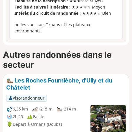
Fiabilité de la description
: ★★★☆☆ Moyen
Facilité à suivre l'itinéraire
: ★★★☆☆ Moyen
Intérêt du circuit de randonnée
: ★★★★☆ Bien
belles vues sur Ornans et les plateaux
environnants.
Autres randonnées dans le
secteur
Les Roches Fournièche, d'Ully et du
Châtelet
Visorandonneur
6,35 km
+215 m
-214 m
2h 25
Facile
Départ à Ornans (Doubs)