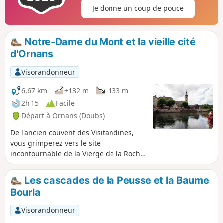
Je donne un coup de pouce
Notre-Dame du Mont et la vieille cité
d'Ornans
Visorandonneur
6,67 km
+132 m
-133 m
2h 15
Facile
Départ à Ornans (Doubs)
De l'ancien couvent des Visitandines,
vous grimperez vers le site
incontournable de la Vierge de la Roche
du Mont et sa vue sur la vallée de la
Loue et la bourgade ornanaise. Puis
Les cascades de la Peusse et la Baume
longeant le ruisseau de Mambouc, vous
Bourla
regagnerez la vieille cité pour longer la
rivière et ses belles maisons aux pieds
Visorandonneur
dans l'eau.