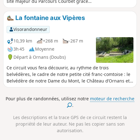
site majeur du Parcours Courbet grâce
au célèbre tableau "Le Château
d’Ornans de 1855" où les cancouères du
La fontaine aux Vipères
temps de Courbet cancanaient. Puis, du
château surplombant Ornans, vous
Visorandonneur
reviendrez, longeant les corniches avec
de nombreux points de vue, par la
10,39 km
+268 m
-267 m
charmante petite reculée de la Roche
3h 45
Moyenne
des Pins.
Départ à Ornans (Doubs)
Ce circuit vous fera découvrir, au rythme de trois
belvédères, le cadre de notre petite cité franc-comtoise : le
Belvédère de notre Dame du Mont, le Château d’Ornans et
celui du Grand, vous offrant de vastes points de vue sur la
vallée de la Loue. Site majeur du Parcours Courbet, grâce
Pour plus de randonnées, utilisez notre
moteur de recherche
au célèbre tableau Le Château d’Ornans de 1855, une huile
.
sur toile conservée au Musée de Minneapolis. Vous
découvrirez la Fontaine aux Vipères, résonante encore des
Les descriptions et la trace GPS de ce circuit restent la
commérages de nos cancouaines
propriété de leur auteur. Ne pas les copier sans son
autorisation.