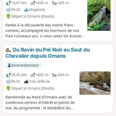
14,47 km
+428 m
-425 m
5h 20
Moyenne
Départ à Ornans (Doubs)
Partez à la découverte des monts franc-
comtois, accompagné du murmure de nos
frais ruisseaux qui, si vous savez les écouter,
vous conteront bien des histoires oubliées.
Découvrez les végétations pétrifiées par nos
Du Ravin du Pré Noir au Saut du
eaux calcaires et la fraîcheur des baumes
Chevalier depuis Ornans
secrètes enchâssées dans la verdure
sauvage.
Visorandonneur
26,45 km
+833 m
-833 m
9h 55
Très difficile
Départ à Ornans (Doubs)
Randonnée au Nord d'Ornans avec de
nombreux centres d'intérêt et points de
vue. Au programme : le belvédère du
Château, le Puits de la Brême, la Gouille