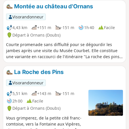
aux Chèvres, la Grotte du Plaisir
Montée au château d'Ornans
Fontaine, le Rocher du Tourbillon, le
Saut du Chevalier, Notre-Dame du Mont.
Visorandonneur
La randonnée peut se terminer par une
visite du centre-ville (§ Info pratiques).
4,43 km
+151 m
-151 m
1h 40
Facile
Randonnée très difficile de par sa
Départ à Ornans (Doubs)
longueur et son dénivelé, il est
Courte promenade sans diffiulté pour se dégourdir les
nécessaire d'avoir une bonne condition
jambes après une visite du Musée Courbet. Elle constitue
physique, certaines portions sont
une variante en raccourci de l'itinéraire "La roche des pins"
réservées aux randonneurs
disponible dans Visorando.
expérimentés (échelles, passages avec
les mains, etc.) avec des zones plus ou
La Roche des Pins
moins humides avec cailloux. Mais le
parcours est varié et les points de vue
Visorandonneur
magnifiques. Ce parcours en automne
5,51 km
+143 m
-151 m
donne lieu à un festival de couleurs.
2h 00
Facile
Départ à Ornans (Doubs)
Vous grimperez, de la petite cité franc-
comtoise, vers la Fontaine aux Vipères,