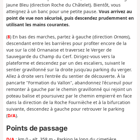
Jaune Bleu (direction Roche du Châtelet). Bientôt, vous
atteignez à un banc pour une petite pause.
Vous arrivez au
point de vue non sécurisé, puis descendez prudemment en
utilisant les mains courantes.
(
8
) En bas des marches, partez à gauche (direction
Ornans
),
descendant entre les barrières pour profiter encore de la
vue sur la cité Ornanaise et traversez le Verger de
Sauvegarde du Champ du Cerf. Dirigez-vous vers la
plateforme et descendez par un des escaliers, suivant le
sentier gravillonné sur la droite jusqu'au parking du verger.
Allez à droite vers l'entrée du sentier de découverte. À la
pancarte "Formation du Vallon", abandonnez l'écureuil pour
remonter à gauche par le chemin gravillonné qui rejoint un
poteau balise et poursuivez par le chemin empierré en face
dans la direction de la Roche Fournièche et à la bifurcation
suivante, descendez à gauche pour retrouver le parking
(
D/A
).
Points de passage
D/A
: km 0 - alt. 358 m - Parking le long du cimetière