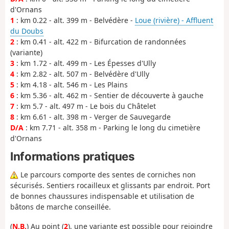
d'Ornans
1
: km 0.22 - alt. 399 m - Belvédère -
Loue (rivière) - Affluent
du Doubs
2
: km 0.41 - alt. 422 m - Bifurcation de randonnées
(variante)
3
: km 1.72 - alt. 499 m - Les Épesses d'Ully
4
: km 2.82 - alt. 507 m - Belvédère d'Ully
5
: km 4.18 - alt. 546 m - Les Plains
6
: km 5.36 - alt. 462 m - Sentier de découverte à gauche
7
: km 5.7 - alt. 497 m - Le bois du Châtelet
8
: km 6.61 - alt. 398 m - Verger de Sauvegarde
D/A
: km 7.71 - alt. 358 m - Parking le long du cimetière
d'Ornans
Informations pratiques
Le parcours comporte des sentes de corniches non
sécurisés. Sentiers rocailleux et glissants par endroit. Port
de bonnes chaussures indispensable et utilisation de
bâtons de marche conseillée.
(
N.B.
) Au point (
2
), une variante est possible pour rejoindre