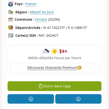
Pays :
France
Région :
Massif du Jura
Commune :
Ornans
(25290)
Départ/Arrivée :
N 47.102275° / E 6.148813°
Carte(s) IGN :
Ref. 3424OT
Météo détaillée heure par heure
Découvrez Visorando Premium
Ouvrir dans l'app