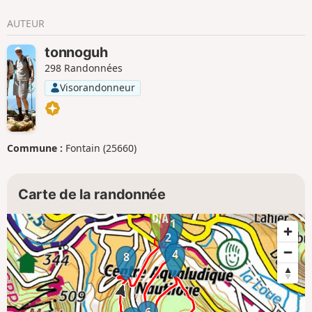
AUTEUR
tonnoguh
298 Randonnées
Visorandonneur
Commune :
Fontain (25660)
Carte de la randonnée
1
2
4
8
6