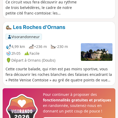
Ce circuit vous fera découvrir au rythme
de trois belvédères, le cadre de notre
petite cité franc-comtoise: les
belvédères de Roche Fournièche, du
Rocher d'Ully et du Châtelet.
Les Roches d'Ornans
Visorandonneur
4,99 km
+236 m
-230 m
2h 05
Facile
Départ à Ornans (Doubs)
Cette courte balade, qui n'en est pas moins sportive, vous
fera découvrir les roches blanches des falaises encadrant la
« Petite Venise Comtoise » au gré de quatre points de vue
sur la vallée de la Loue. Elle vous guidera, hors des sentiers
battus, le long des petites falaises sauvageonnes du Mont
Pour continuer à proposer des
d'Ully, aiguisant votre sens de l'orientation.
fonctionnalités gratuites et pratiques
en randonnée, soutenez-nous en
donnant un petit coup de pouce !