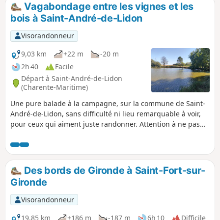
Vagabondage entre les vignes et les
bois à Saint-André-de-Lidon
Visorandonneur
9,03 km
+22 m
-20 m
2h 40
Facile
Départ à Saint-André-de-Lidon
(Charente-Maritime)
Une pure balade à la campagne, sur la commune de Saint-
André-de-Lidon, sans difficulté ni lieu remarquable à voir,
pour ceux qui aiment juste randonner. Attention à ne pas
gêner le passage en stationnant votre ou vos véhicules.
Merci de bien vouloir respecter la propriété d'autrui. Sur le
domaine privé, les ramassages ou les cueillettes sont
interdits.
Des bords de Gironde à Saint-Fort-sur-
Gironde
Visorandonneur
19,85 km
+186 m
-187 m
6h 10
Difficile