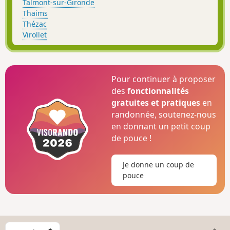
Talmont-sur-Gironde
Thaims
Thézac
Virollet
Pour continuer à proposer
des
fonctionnalités
gratuites et pratiques
en
randonnée, soutenez-nous
en donnant un petit coup
de pouce !
Je donne un coup de
pouce
C