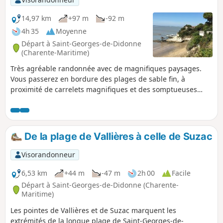
14,97 km
+97 m
-92 m
4h 35
Moyenne
Départ à Saint-Georges-de-Didonne
(Charente-Maritime)
Très agréable randonnée avec de magnifiques paysages.
Vous passerez en bordure des plages de sable fin, à
proximité de carrelets magnifiques et des somptueuses
falaises calcaires dans lesquelles ont été creusées de
véritables cités troglodytes (Grottes de Régulus et Matata ) -
Une visite de la station balnéaire de Meschers précédera
votre retour par la forêt de Suzac.⚠️ 16/04/2025 : Itinéraire
De la plage de Vallières à celle de Suzac
modifié sur la fiche de rando en raison du passage sur des
propriétés privées.
Visorandonneur
6,53 km
+44 m
-47 m
2h 00
Facile
Départ à Saint-Georges-de-Didonne (Charente-
Maritime)
Les pointes de Vallières et de Suzac marquent les
extrémités de la longue plage de Saint-Georges-de-