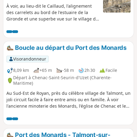
À voir, au lieu-dit le Caillaud, l'alignement
des carrelets au bord de l'estuaire de la
Gironde et une superbe vue sur le village de
Talmont-sur-Gironde, niché sur son
promontoire rocheux. Vous passerez au pied
d'un amer, point de repère fixe qui était
utilisé pour la navigation sur l'estuaire de la
Boucle au départ du Port des Monards
Gironde et vous traverserez le Fâ, site
archéologique gallo-romain majeur.
Visorandonneur
8,09 km
+65 m
-58 m
2h 30
Facile
Départ à Chenac-Saint-Seurin-d'Uzet (Charente-
Maritime)
Au Sud-Est de Royan, près du célèbre village de Talmont, un
joli circuit facile à faire entre amis ou en famille. À voir
l'ancienne minoterie des Monards, l'église de Chenac et les
vues sur l'estuaire de la Gironde.
Port des Monards - Talmont-sur-