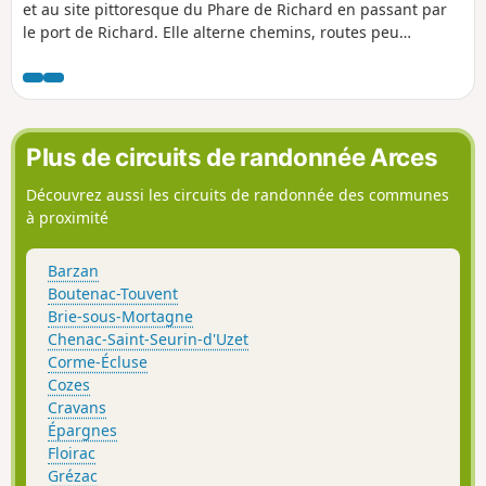
et au site pittoresque du Phare de Richard en passant par
le port de Richard. Elle alterne chemins, routes peu
fréquentées et zones naturelles. Au long d'un tracé facile,
elle vous fera découvrir tous les aspects de l'estuaire : ports,
marais, vignes et patrimoine historique.
Plus de circuits de randonnée Arces
Découvrez aussi les circuits de randonnée des communes
à proximité
Barzan
Boutenac-Touvent
Brie-sous-Mortagne
Chenac-Saint-Seurin-d'Uzet
Corme-Écluse
Cozes
Cravans
Épargnes
Floirac
Grézac