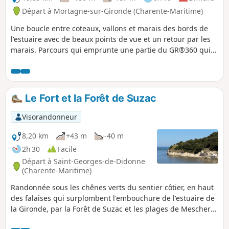
Départ à Mortagne-sur-Gironde (Charente-Maritime)
Une boucle entre coteaux, vallons et marais des bords de
l'estuaire avec de beaux points de vue et un retour par les
marais. Parcours qui emprunte une partie du GR®360 qui
fait le tour de la Saintonge.
Le Fort et la Forêt de Suzac
Visorandonneur
8,20 km
+43 m
-40 m
2h 30
Facile
Départ à Saint-Georges-de-Didonne
(Charente-Maritime)
Randonnée sous les chênes verts du sentier côtier, en haut
des falaises qui surplombent l'embouchure de l'estuaire de
la Gironde, par la Forêt de Suzac et les plages de Meschers-
sur-Gironde ou de Saint-Georges-de-Didonne. En chemin,