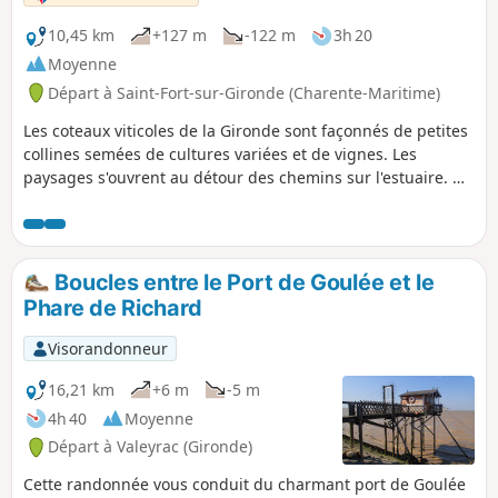
10,45 km
+127 m
-122 m
3h 20
Moyenne
Départ à Saint-Fort-sur-Gironde (Charente-Maritime)
Les coteaux viticoles de la Gironde sont façonnés de petites
collines semées de cultures variées et de vignes. Les
paysages s'ouvrent au détour des chemins sur l'estuaire. On
domine les marais depuis la butte de Beaumont. Vous y
découvrirez une tour en forme de cône datant du XIXe
siècle mais dont les premières édifications remontent
probablement au Moyen Âge. Aujourd'hui encore, la Tour
Boucles entre le Port de Goulée et le
de Beaumont sert d'amer à la navigation.
Phare de Richard
Visorandonneur
16,21 km
+6 m
-5 m
4h 40
Moyenne
Départ à Valeyrac (Gironde)
Cette randonnée vous conduit du charmant port de Goulée