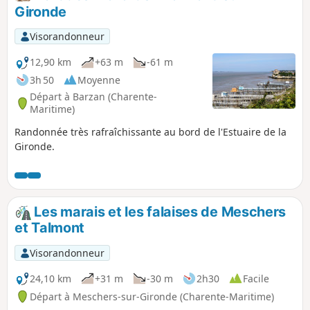
Gironde
Visorandonneur
12,90 km
+63 m
-61 m
3h 50
Moyenne
Départ à Barzan (Charente-
Maritime)
Randonnée très rafraîchissante au bord de l'Estuaire de la
Gironde.
Les marais et les falaises de Meschers
et Talmont
Visorandonneur
24,10 km
+31 m
-30 m
2h30
Facile
Départ à Meschers-sur-Gironde (Charente-Maritime)