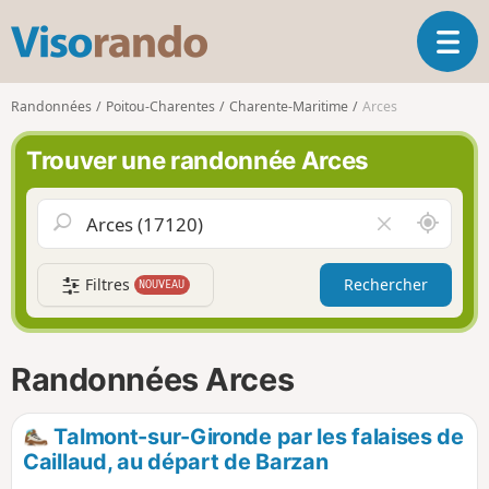
V
O
i
u
s
v
o
Randonnées
Poitou-Charentes
Charente-Maritime
Arces
r
r
i
a
Trouver une randonnée Arces
r
n
l
d
a
o
A
V
n
u
i
a
t
d
v
Filtres
Rechercher
NOUVEAU
o
e
i
u
r
g
r
l
a
d
e
Randonnées Arces
t
e
c
i
m
h
o
o
a
Talmont-sur-Gironde par les falaises de
n
i
m
Caillaud, au départ de Barzan
p