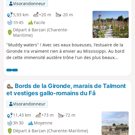
Visorandonneur
5,93 km
+20 m
-20 m
1h 45
Facile
Départ à Barzan (Charente-
Maritime)
"Muddy waters" ! Avec ses eaux boueuses, l'estuaire de la
Gironde n'a vraiment rien à envier au Mississippi. Au bord
de cette immensité austère trône l'un des plus beaux
villages de France, Talmont-sur-Gironde.
Bords de la Gironde, marais de Talmont
et vestiges gallo-romains du Fâ
Visorandonneur
11,43 km
+73 m
-72 m
3h 30
Moyenne
Départ à Barzan (Charente-Maritime)