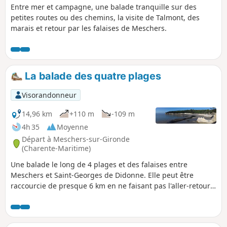
Entre mer et campagne, une balade tranquille sur des
petites routes ou des chemins, la visite de Talmont, des
marais et retour par les falaises de Meschers.
La balade des quatre plages
Visorandonneur
14,96 km
+110 m
-109 m
4h 35
Moyenne
Départ à Meschers-sur-Gironde
(Charente-Maritime)
Une balade le long de 4 plages et des falaises entre
Meschers et Saint-Georges de Didonne. Elle peut être
raccourcie de presque 6 km en ne faisant pas l'aller-retour
vers le Phare de Vallières sur la plage de Saint-Georges. La
marche sera plus facile si la marée n'est pas trop haute, car
le tracé suit les plages.