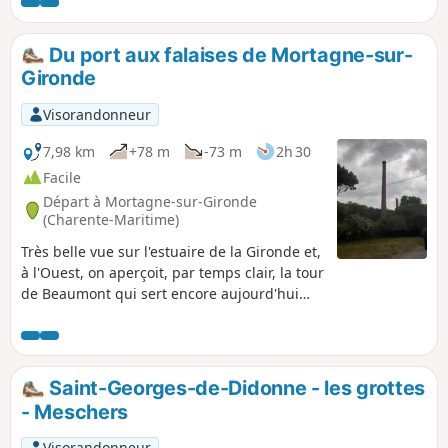
les vestiges du Mur de l'Atlantique ; au large, le célèbre
phare de Cordouan, le Versailles de la mer, et à droite en
regardant l'embouchure, vue sur Royan et Saint-Georges-
Du port aux falaises de Mortagne-sur-
de-Didonne.
Gironde
Visorandonneur
7,98 km
+78 m
-73 m
2h 30
Facile
Départ à Mortagne-sur-Gironde
(Charente-Maritime)
Très belle vue sur l'estuaire de la Gironde et,
à l'Ouest, on aperçoit, par temps clair, la tour
de Beaumont qui sert encore aujourd'hui
d'amer à la navigation.
Saint-Georges-de-Didonne - les grottes
- Meschers
Visorandonneur