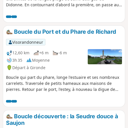
Didonne. En contournant d'abord la première, on passe au
pied du phare qui rend l'endroit si photogénique. Puis
après une longue transition d'un bout à l'autre de la plage
de Saint-Georges-de-Didonne, on atteint la pointe de Suzac,
qui est beaucoup plus sauvage. Le but de la promenade est
Boucle du Port et du Phare de Richard
la plage de Suzac, petit bijou coincé entre deux pointes.
Visorandonneur
12,60 km
+6 m
-6 m
3h 35
Moyenne
Départ à Gironde
Boucle qui part du phare, longe l'estuaire et ses nombreux
carrelets. Traversée de petits hameaux aux maisons de
pierres. Retour par le port, l'estey, à nouveau la digue de
l'estuaire.
Boucle découverte : la Seudre douce à
Saujon