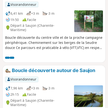
Visorandonneur
6,41 km
+3 m
-3 m
1h 50
Facile
Départ à Saujon (Charente-
Maritime)
Boucle découverte du centre ville et de la proche campagne
périphérique. Cheminement sur les berges de la Seudre
douce Ce parcours est praticable à vélo (VTT,VTC) en respect
avec le code de la route.
Boucle découverte autour de Saujon
Visorandonneur
7,96 km
+3 m
-3 m
2h 15
Facile
Départ à Saujon (Charente-
Maritime)