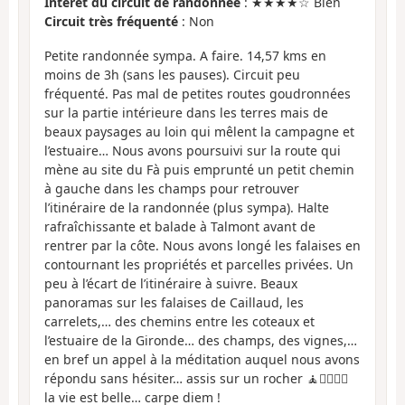
Intérêt du circuit de randonnée
: ★★★★☆ Bien
Circuit très fréquenté
: Non
Petite randonnée sympa. A faire. 14,57 kms en
moins de 3h (sans les pauses). Circuit peu
fréquenté. Pas mal de petites routes goudronnées
sur la partie intérieure dans les terres mais de
beaux paysages au loin qui mêlent la campagne et
l’estuaire… Nous avons poursuivi sur la route qui
mène au site du Fà puis emprunté un petit chemin
à gauche dans les champs pour retrouver
l’itinéraire de la randonnée (plus sympa). Halte
rafraîchissante et balade à Talmont avant de
rentrer par la côte. Nous avons longé les falaises en
contournant les propriétés et parcelles privées. Un
peu à l’écart de l’itinéraire à suivre. Beaux
panoramas sur les falaises de Caillaud, les
carrelets,… des chemins entre les coteaux et
l’estuaire de la Gironde… des champs, des vignes,…
en bref un appel à la méditation auquel nous avons
répondu sans hésiter… assis sur un rocher 🧘🧘‍♀️🧘‍♂️
la vie est belle… carpe diem !