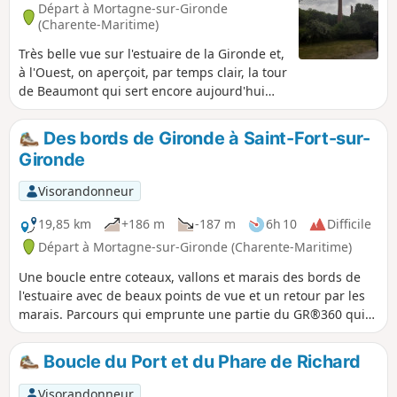
Départ à Mortagne-sur-Gironde
(Charente-Maritime)
Très belle vue sur l'estuaire de la Gironde et,
à l'Ouest, on aperçoit, par temps clair, la tour
de Beaumont qui sert encore aujourd'hui
d'amer à la navigation.
Des bords de Gironde à Saint-Fort-sur-
Gironde
Visorandonneur
19,85 km
+186 m
-187 m
6h 10
Difficile
Départ à Mortagne-sur-Gironde (Charente-Maritime)
Une boucle entre coteaux, vallons et marais des bords de
l'estuaire avec de beaux points de vue et un retour par les
marais. Parcours qui emprunte une partie du GR®360 qui
fait le tour de la Saintonge.
Boucle du Port et du Phare de Richard
Visorandonneur