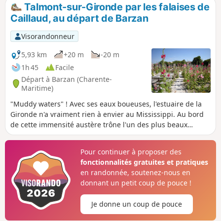
Talmont-sur-Gironde par les falaises de
Caillaud, au départ de Barzan
Visorandonneur
5,93 km
+20 m
-20 m
1h 45
Facile
Départ à Barzan (Charente-
Maritime)
"Muddy waters" ! Avec ses eaux boueuses, l'estuaire de la
Gironde n'a vraiment rien à envier au Mississippi. Au bord
de cette immensité austère trône l'un des plus beaux
villages de France, Talmont-sur-Gironde.
Pour continuer à proposer des
fonctionnalités gratuites et pratiques
en randonnée, soutenez-nous en
donnant un petit coup de pouce !
Je donne un coup de pouce