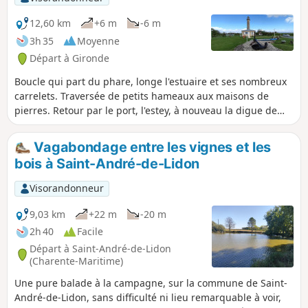
12,60 km
+6 m
-6 m
3h 35
Moyenne
Départ à Gironde
Boucle qui part du phare, longe l'estuaire et ses nombreux
carrelets. Traversée de petits hameaux aux maisons de
pierres. Retour par le port, l'estey, à nouveau la digue de
l'estuaire.
Vagabondage entre les vignes et les
bois à Saint-André-de-Lidon
Visorandonneur
9,03 km
+22 m
-20 m
2h 40
Facile
Départ à Saint-André-de-Lidon
(Charente-Maritime)
Une pure balade à la campagne, sur la commune de Saint-
André-de-Lidon, sans difficulté ni lieu remarquable à voir,