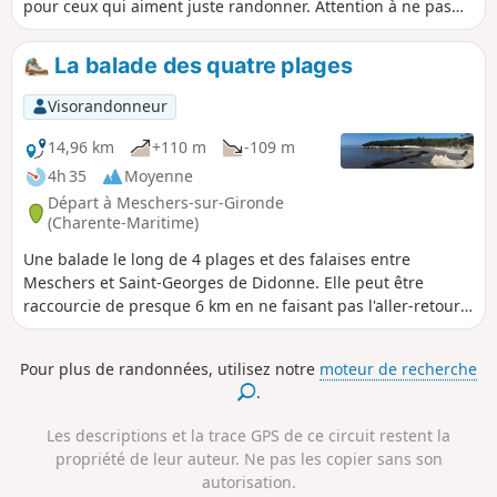
pour ceux qui aiment juste randonner. Attention à ne pas
gêner le passage en stationnant votre ou vos véhicules.
Merci de bien vouloir respecter la propriété d'autrui. Sur le
La balade des quatre plages
domaine privé, les ramassages ou les cueillettes sont
interdits.
Visorandonneur
14,96 km
+110 m
-109 m
4h 35
Moyenne
Départ à Meschers-sur-Gironde
(Charente-Maritime)
Une balade le long de 4 plages et des falaises entre
Meschers et Saint-Georges de Didonne. Elle peut être
raccourcie de presque 6 km en ne faisant pas l'aller-retour
vers le Phare de Vallières sur la plage de Saint-Georges. La
marche sera plus facile si la marée n'est pas trop haute, car
Pour plus de randonnées, utilisez notre
moteur de recherche
le tracé suit les plages.
.
Les descriptions et la trace GPS de ce circuit restent la
propriété de leur auteur. Ne pas les copier sans son
autorisation.