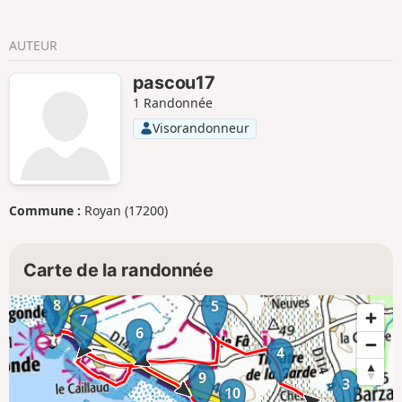
AUTEUR
pascou17
1 Randonnée
Visorandonneur
Commune :
Royan (17200)
Carte de la randonnée
8
5
7
6
4
9
3
10