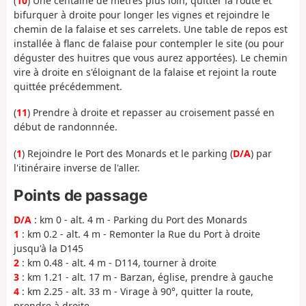
(
10
) Une centaine de mètres plus loin, quitter la route et
bifurquer à droite pour longer les vignes et rejoindre le
chemin de la falaise et ses carrelets. Une table de repos est
installée à flanc de falaise pour contempler le site (ou pour
déguster des huitres que vous aurez apportées). Le chemin
vire à droite en s'éloignant de la falaise et rejoint la route
quittée précédemment.
(
11
) Prendre à droite et repasser au croisement passé en
début de randonnnée.
(
1
) Rejoindre le Port des Monards et le parking (
D/A
) par
l'itinéraire inverse de l'aller.
Points de passage
D/A
: km 0 - alt. 4 m - Parking du Port des Monards
1
: km 0.2 - alt. 4 m - Remonter la Rue du Port à droite
jusqu'à la D145
2
: km 0.48 - alt. 4 m - D114, tourner à droite
3
: km 1.21 - alt. 17 m - Barzan, église, prendre à gauche
4
: km 2.25 - alt. 33 m - Virage à 90°, quitter la route,
prendre à droite