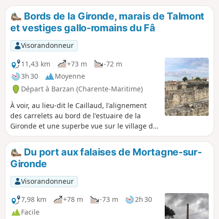
Bords de la Gironde, marais de Talmont
et vestiges gallo-romains du Fâ
Visorandonneur
11,43 km
+73 m
-72 m
3h 30
Moyenne
Départ à Barzan (Charente-Maritime)
À voir, au lieu-dit le Caillaud, l'alignement
des carrelets au bord de l'estuaire de la
Gironde et une superbe vue sur le village de
Talmont-sur-Gironde, niché sur son
promontoire rocheux. Vous passerez au pied
Du port aux falaises de Mortagne-sur-
d'un amer, point de repère fixe qui était
Gironde
utilisé pour la navigation sur l'estuaire de la
Gironde et vous traverserez le Fâ, site
Visorandonneur
archéologique gallo-romain majeur.
7,98 km
+78 m
-73 m
2h 30
Facile