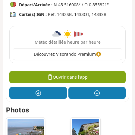
Départ/Arrivée :
N 45.516008° / O 0.855821°
Carte(s) IGN :
Ref. 1432SB, 1433OT, 1433SB
Météo détaillée heure par heure
Découvrez Visorando Premium
Ouvrir dans l'app
Photos