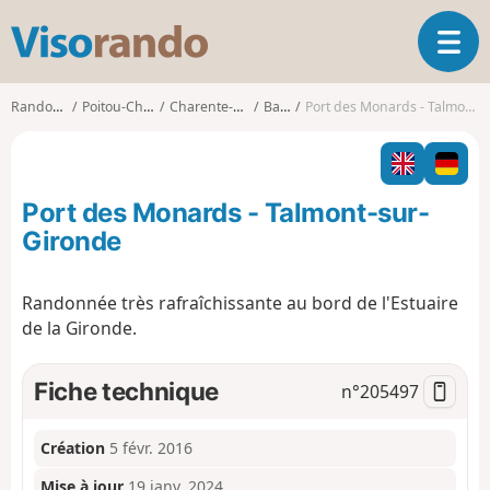
V
O
i
u
s
v
o
Randonnées
Poitou-Charentes
Charente-Maritime
Barzan
Port des Monards - Talmont-sur-Gironde
r
r
i
a
r
n
l
d
Port des Monards - Talmont-sur-
a
o
n
Gironde
a
v
Randonnée très rafraîchissante au bord de l'Estuaire
i
de la Gironde.
g
a
t
Fiche technique
n°
205497
i
o
n
Création
5 févr. 2016
Mise à jour
19 janv. 2024